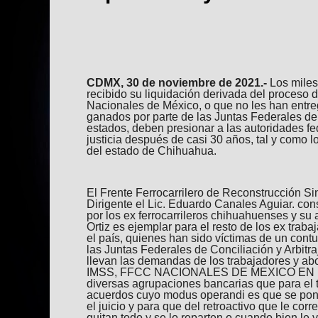
CDMX, 30 de noviembre de 2021.-
Los miles 
recibido su liquidación derivada del proceso d
Nacionales de México, o que no les han entre
ganados por parte de las Juntas Federales de 
estados, deben presionar a las autoridades f
justicia después de casi 30 años, tal y como lo
del estado de Chihuahua.
El Frente Ferrocarrilero de Reconstrucción Si
Dirigente el Lic. Eduardo Canales Aguiar. con
por los ex ferrocarrileros chihuahuenses y su
Ortiz es ejemplar para el resto de los ex trab
el país, quienes han sido víctimas de un cont
las Juntas Federales de Conciliación y Arbitr
llevan las demandas de los trabajadores y ab
IMSS, FFCC NACIONALES DE MEXICO EN LI
diversas agrupaciones bancarias que para el 
acuerdos cuyo modus operandi es que se po
el juicio y para que del retroactivo que le corr
quitan todo y se lo reparten o cuando bien le 