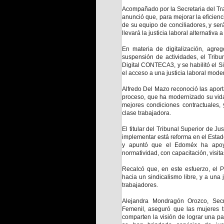
Acompañado por la Secretaria del Tr
anunció que, para mejorar la eficienci
de su equipo de conciliadores, y ser
llevará la justicia laboral alternativa
En materia de digitalización, agre
suspensión de actividades, el Tribu
Digital CONTECA3, y se habilitó el S
el acceso a una justicia laboral mode
Alfredo Del Mazo reconoció las apor
proceso, que ha modernizado su vida 
mejores condiciones contractuales, 
clase trabajadora.
El titular del Tribunal Superior de Ju
implementar está reforma en el Estad
y apuntó que el Edoméx ha apoya
normatividad, con capacitación, visit
Recalcó que, en este esfuerzo, el P
hacia un sindicalismo libre, y a una
trabajadores.
Alejandra Mondragón Orozco, Secr
Femenil, aseguró que las mujeres t
comparten la visión de lograr una p