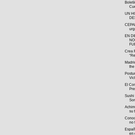
Bolet
Cue
UN H
DE
CEPAL
urg
EN D
NO
FUE
Crea 
“Re
Madri
the
Postu
Vic
El Com
Pre
Sushi 
Sor
Achim
su t
Conoc
no 
España
en e