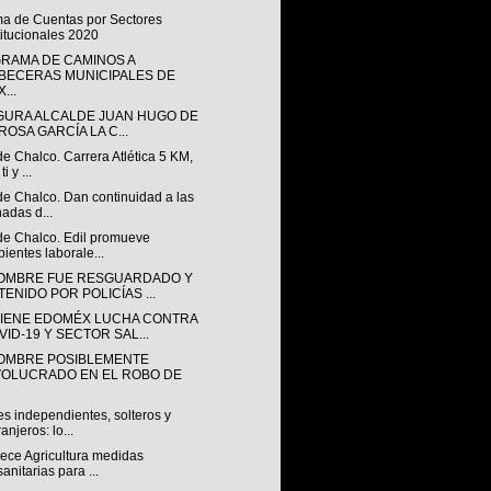
ma de Cuentas por Sectores
titucionales 2020
RAMA DE CAMINOS A
BECERAS MUNICIPALES DE
...
GURA ALCALDE JUAN HUGO DE
ROSA GARCÍA LA C...
de Chalco. Carrera Atlética 5 KM,
ti y ...
de Chalco. Dan continuidad a las
nadas d...
 de Chalco. Edil promueve
ientes laborale...
OMBRE FUE RESGUARDADO Y
TENIDO POR POLICÍAS ...
IENE EDOMÉX LUCHA CONTRA
VID-19 Y SECTOR SAL...
OMBRE POSIBLEMENTE
VOLUCRADO EN EL ROBO DE
s independientes, solteros y
ranjeros: lo...
lece Agricultura medidas
sanitarias para ...