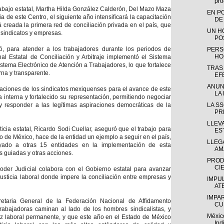
pro
abajo estatal, Martha Hilda González Calderón, Del Mazo Maza
EN P
a de este Centro, el siguiente año intensificará la capacitación
DE
á creada la primera red de conciliación privada en el país, que
UN H
 a sindicatos y empresas.
PO
gó, para atender a los trabajadores durante los periodos de
PERS
HO
nal Estatal de Conciliación y Arbitraje implementó el Sistema
istema Electrónico de Atención a Trabajadores, lo que fortalece
TRAS
rna y transparente.
EF
ANUN
taciones de los sindicatos mexiquenses para el avance de este
LA 
interna y fortalecido su representación, permitiendo negociar
y responder a las legítimas aspiraciones democráticas de la
LA S
PR
LLEV
sticia estatal, Ricardo Sodi Cuellar, aseguró que el trabajo para
ES
o de México, hace de la entidad un ejemplo a seguir en el país,
LLEGA
do a otras 15 entidades en la implementación de esta
AM
as guiadas y otras acciones.
PROD
CIE
oder Judicial colabora con el Gobierno estatal para avanzar
 justicia laboral donde impere la conciliación entre empresas y
IMPU
AT
IMPA
etaria General de la Federación Nacional de Affidamento
CU
rabajadoras caminan al lado de los hombres sindicalistas, y
Méxic
az laboral permanente, y que este año en el Estado de México
Ind