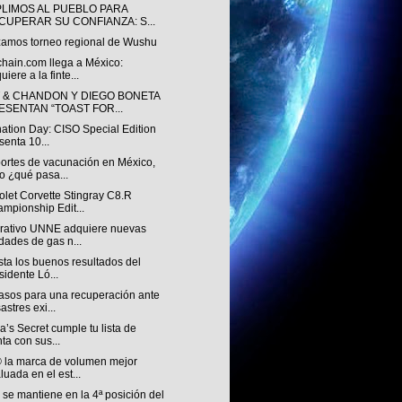
LIMOS AL PUEBLO PARA
CUPERAR SU CONFIANZA: S...
zamos torneo regional de Wushu
chain.com llega a México:
uiere a la finte...
 & CHANDON Y DIEGO BONETA
ESENTAN “TOAST FOR...
nation Day: CISO Special Edition
senta 10...
ortes de vacunación en México,
o ¿qué pasa...
let Corvette Stingray C8.R
mpionship Edit...
rativo UNNE adquiere nuevas
dades de gas n...
ista los buenos resultados del
sidente Ló...
asos para una recuperación ante
astres exi...
ia’s Secret cumple tu lista de
ta con sus...
 la marca de volumen mejor
luada en el est...
se mantiene en la 4ª posición del