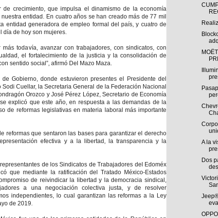
CUMP
r de crecimiento, que impulsa el dinamismo de la economía
RE
n nuestra entidad. En cuatro años se han creado más de 77 mil
Reali
a entidad generadora de empleo formal del país, y cuatro de
l día de hoy son mujeres.
Block
adq
 más todavía, avanzar con trabajadores, con sindicatos, con
MOËT
ldad, el fortalecimiento de la justicia y la consolidación de
PR
con sentido social”, afirmó Del Mazo Maza.
Illumi
pre
 de Gobierno, donde estuvieron presentes el Presidente del
o Sodi Cuellar, la Secretaria General de la Federación Nacional
Pasap
Mondragón Orozco y José Pérez López, Secretario de Economía
per
se explicó que este año, en respuesta a las demandas de la
Chevro
so de reformas legislativas en materia laboral más importante
Cha
Corpo
uni
de reformas que sentaron las bases para garantizar el derecho
epresentación efectiva y a la libertad, la transparencia y la
A la v
pre
Dos p
y representantes de los Sindicatos de Trabajadores del Edoméx
des
icó que mediante la ratificación del Tratado México-Estados
Victor
mpromiso de reivindicar la libertad y la democracia sindical,
San
jadores a una negociación colectiva justa, y de resolver
os independientes, lo cual garantizan las reformas a la Ley
Jeep®
eva
mayo de 2019.
OPPO 