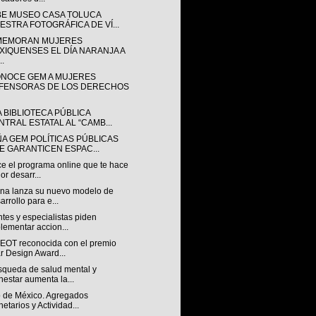
BE MUSEO CASA TOLUCA
ESTRA FOTOGRÁFICA DE VÍ...
EMORAN MUJERES
XIQUENSES EL DÍA NARANJA A
..
NOCE GEM A MUJERES
FENSORAS DE LOS DERECHOS
A BIBLIOTECA PÚBLICA
NTRAL ESTATAL AL “CAMB...
ÑA GEM POLÍTICAS PÚBLICAS
E GARANTICEN ESPAC...
e el programa online que te hace
or desarr...
na lanza su nuevo modelo de
arrollo para e...
tes y especialistas piden
lementar accion...
OT reconocida con el premio
r Design Award...
squeda de salud mental y
nestar aumenta la...
 de México. Agregados
etarios y Actividad...