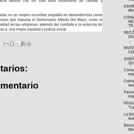
ticia laboral con los más altos estándares de calidad y
EXHI
MU
adas es un respiro encontrar respaldo en dependencias como
CONM
cciones que impulsa el Gobernador Alfredo Del Mazo, como el
ME
gualdad en las empresas, además del combate a la violencia de
TR.
s a una mayor equidad y justicia social.
RECO
DE
...
INVIT
CE
DISE
QU
arios:
Conoc
mej
Creha
omentario
des
Pacien
imp
PEUGE
"Ca
La bú
bie
Banco
Mon