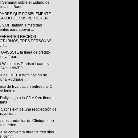
ín Semanal sobre el Estado de
nta del Banc...
OMBRE QUE POSIBLEMENTE
SPOJÓ DE SUS PERTENEN...
 y OIT llaman a medidas
entes para apoyar ...
IFERENTES HECHOS
CTURNOS, TRES PERSONAS
R...
FOVISSSTE la línea de crédito
nova” par...
d Welcomes Tourism Leaders to
 24th UNWTO ...
ra del IMEF a nominación de
toria Rodrígue...
ité de Evaluación entregó al C.
sidente d...
Daily llega a la CDMX en tiendas
iana
 Sachs exhibe una recolección de
rayector...
e los productos de Clinique que
te pueden ...
 se convertirá durante tres días
l centr...