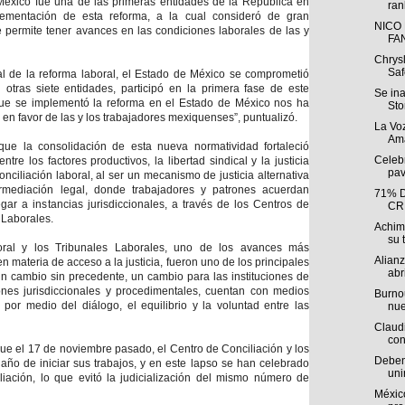
México fue una de las primeras entidades de la República en
ran
ementación de esta reforma, a la cual consideró de gran
NICO
e permite tener avances en las condiciones laborales de las y
FA
Chrys
Saf
al de la reforma laboral, el Estado de México se comprometió
otras siete entidades, participó en la primera fase de este
Se in
ue se implementó la reforma en el Estado de México nos ha
Sto
s en favor de las y los trabajadores mexiquenses”, puntualizó.
La Voz
Ama
e la consolidación de esta nueva normatividad fortaleció
Celebr
tre los factores productivos, la libertad sindical y la justicia
pav
onciliación laboral, al ser un mecanismo de justicia alternativa
rmediación legal, donde trabajadores y patrones acuerdan
71% 
egar a instancias jurisdiccionales, a través de los Centros de
CR
s Laborales.
Achim
su t
oral y los Tribunales Laborales, uno de los avances más
Alian
en materia de acceso a la justicia, fueron uno de los principales
abri
un cambio sin precedente, un cambio para las instituciones de
iones jurisdiccionales y procedimentales, cuentan con medios
Burnou
 por medio del diálogo, el equilibrio y la voluntad entre las
nue
Claudi
con
que el 17 de noviembre pasado, el Centro de Conciliación y los
Deben 
año de iniciar sus trabajos, y en este lapso se han celebrado
uni
iación, lo que evitó la judicialización del mismo número de
México