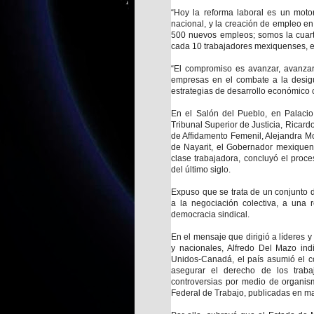
“Hoy la reforma laboral es un moto
nacional, y la creación de empleo e
500 nuevos empleos; somos la cuart
cada 10 trabajadores mexiquenses, e
“El compromiso es avanzar, avanzar
empresas en el combate a la desigua
estrategias de desarrollo económico 
En el Salón del Pueblo, en Palacio
Tribunal Superior de Justicia, Ricard
de Affidamento Femenil, Alejandra 
de Nayarit, el Gobernador mexiquen
clase trabajadora, concluyó el proce
del último siglo.
Expuso que se trata de un conjunto 
a la negociación colectiva, a una r
democracia sindical.
En el mensaje que dirigió a líderes 
y nacionales, Alfredo Del Mazo ind
Unidos-Canadá, el país asumió el co
asegurar el derecho de los traba
controversias por medio de organism
Federal de Trabajo, publicadas en 