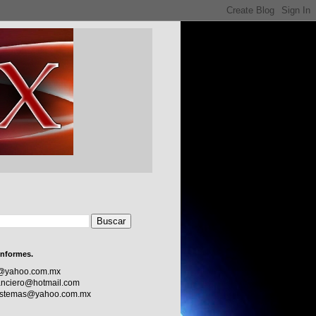
informes.
c@yahoo.com.mx
nciero@hotmail.com
sistemas@yahoo.com.mx