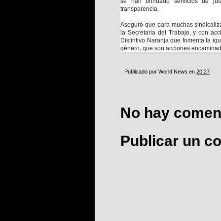
se han brindado servicios de jus
transparencia.
Aseguró que para muchas sindicaliz
la Secretaria del Trabajo, y con a
Distintivo Naranja que fomenta la i
género, que son acciones encaminada
Publicado por
World News
en
20:27
No hay coment
Publicar un c