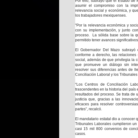
Por ello, subrayó que el Estado de 
asumir el compromiso con la impl
relevancia social y económica, y qu
los trabajadores mexiquenses.
"Por la relevancia económica y soci
con su implementación, y junto con 
proceso. La sólida base sobre la q
permitido tener avances significativo
El Gobernador Del Mazo subrayó qu
conforme a derecho, las relaciones en
social, además de que privilegia la c
que promueve un diálogo sin inte
resolver sus diferencias antes de ll
Conciliación Laboral y los Tribunale
“Los Centros de Conciliación Lab
trascendentes en la historia del país 
resultados del proceso. Se trata de 
justicia que, gracias a las innovac
eficaces para resolver controversias
partes”, recalcó.
El mandatario estatal dio a conocer 
Tribunales Laborales cumplieron un 
casi 15 mil 800 convenios de concil
casos.