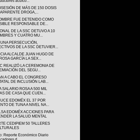
ductores acuíco...
OSESIÓN DE MÁS DE 150 DOSIS
 APARENTE DROGA,...
OMBRE FUE DETENIDO COMO
SIBLE RESPONSABLE DE...
ONAL DE LA SSC DETUVO A 10
MBRES Y CUATRO MU...
 UNA PERSECUCIÓN,
ECTIVOS DE LA SSC DETUVIER...
CIA ALCALDE JUAN HUGO DE
ROSA GARCÍA LA SEX...
SC REALIZÓ LA CEREMONIA DE
EMIACIÓN DEL SEGU...
AN A CABO EL CONGRESO
TATAL DE INCLUSIÓN LAB...
 SALARIO ROSA A 500 MIL
AS DE CASA QUE CUEN...
UCE EDOMÉX EL 37 POR
NTO DE TUNA A NIVEL NA...
LSA EDOMÉX ACCIONES PARA
ENDER LA SALUD MENTAL
RTE CEDIPIEM 50 TALLERES
LTURALES
o: Reporte Económico Diario
icadores d...