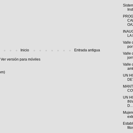
Siste
Ins
PROG
CA
OAX
INAU
LA 
Valle 
por 
Inicio
Entrada antigua
Valle 
jor
Ver versión para móviles
Valle
amb
om)
UN H
DE
MANT
CO
UN H
IN
D...
Mujere
ext
Estab
fito