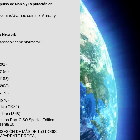
pulso de Marca y Reputación en
Marca y
sistemas@yahoo.com.mx
n
s Network
facebook.com/informativ0
292)
3156)
4153)
6908)
5173)
4576)
embre
(1081)
embre
(1348)
nation Day: CISO Special Edition
senta 10...
OSESIÓN DE MÁS DE 150 DOSIS
 APARENTE DROGA,...