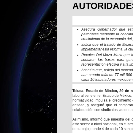
AUTORIDADE
Asegura Gobernador que esta 
patronales mediante la concili
crecimiento de la economía del 
Indica que el Estado de Méxic
implementar esta reforma, la cu
Recalca Del Mazo Maza que la
sentaron las bases para gara
representación efectiva y a la li
Acentúa que, reflejo del marca
han creado más de 77 mil 500 
cada 10 trabajadores mexiquen
Toluca, Estado de México, 29 de 
laboral tiene en el Estado de México
normatividad impulsa el crecimiento
entidad, y aseguró que el comprom
colaboración con sindicatos, autorid
Asimismo, informó que muestra del 
este sector a nivel nacional, en cua
de trabajo, donde 4 de cada 10 son 