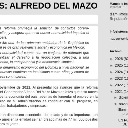
S: ALFREDO DEL MAZO
Manejo e im
Internet.
team_info
Reputació
reforma privilegia la solución de conflictos obrero-
Infosistema
ación, y asegura que esta nueva normatividad impulsa el
país.
http://www.
o fue una de las primeras entidades de la República en
al es de gran relevancia social y económica en México.
Archivo
 normatividad cuenta con un conjunto de reformas que
ntizar el derecho a la negociación colectiva, a una
►
2026
(8
bertad, la transparencia y la democracia sindical.
►
2025
(1
do dinamismo económico del Edoméx a nivel nacional, se
nuevos empleos en los últimos cuatro años, y cuatro de
►
2024
(1
ses son mujeres.
►
2023
(1
►
2022
(1
noviembre de 2021.
Al presentar los avances que la reforma
▼
2021
(1
, el Gobernador Alfredo Del Mazo Maza enfatizó que esta nueva
 de la economía del país, además de fomentar el empleo en la
►
dici
iso de su administración es continuar con su progreso, en
▼
novi
ades, trabajadores y empresas.
Illumi
pre
gran dinamismo económico del estado y de su importancia en
tro años en la entidad se han creado más de 77 mil 500 puestos
EN P
para mujeres.
DE