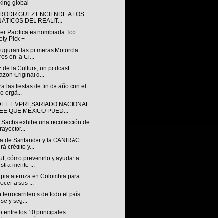
king global
 RODRÍGUEZ ENCIENDE A LOS
NÁTICOS DEL REALIT...
ler Pacifica es nombrada Top
ety Pick +
auguran las primeras Motorola
res en la Ci...
 de la Cultura, un podcast
zon Original d...
a las fiestas de fin de año con el
o orgá...
DEL EMPRESARIADO NACIONAL
EE QUE MÉXICO PUED...
 Sachs exhibe una recolección de
rayector...
za de Santander y la CANIRAC
rá crédito y...
t, cómo prevenirlo y ayudar a
stra mente ...
pia aterriza en Colombia para
ocer a sus ...
ferrocarrileros de todo el país
rse y seg...
 entre los 10 principales