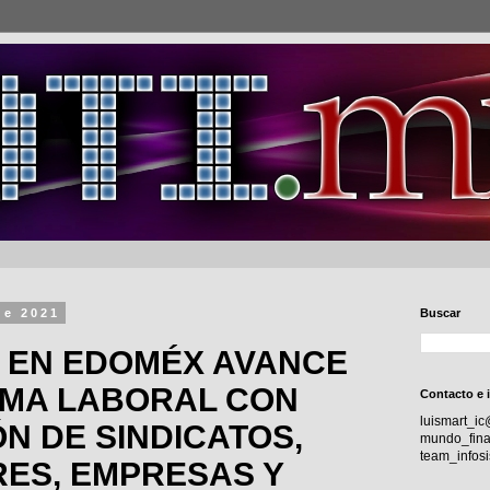
de 2021
Buscar
 EN EDOMÉX AVANCE
RMA LABORAL CON
Contacto e 
luismart_i
ÓN DE SINDICATOS,
mundo_fina
team_info
ES, EMPRESAS Y