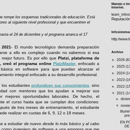
Manejo e im
Internet.
team_info
e rompe los esquemas tradicionales de educación. Está
Reputació
res al siguiente nivel profesional y que encuentren el
Infosistema
hasta el 24 de diciembre y el programa arranca el 17
http://www.
 2021
-
El mundo tecnológico demanda preparación
Archivo
carse a ello es complejo cuando no sabemos si esa
 mejor futuro. Es por ello que
Platzi, plataforma de
►
2026
(8
, creó el programa online
PlatziMaster
,
enfocado a
►
2025
(1
a básica en software para que puedan alcanzar el
►
2024
(1
miento integral enfocado a su desarrollo profesional.
►
2023
(1
 los estudiantes
profundicen sus conocimientos,
sino
►
2022
(1
idad con mentores que los ayudan a mejorar sus
▼
2021
(1
er mejores oportunidades laborales. De hecho, el
►
dici
te el curso hasta que se cumplan dos condiciones:
▼
novi
spués de tres meses de entrenamiento, el estudiante
Illumi
ede realizar en cuotas de 6, 9, 12 o 18 meses.
pre
EN P
e a estudiar de nuevo desde lo más básico y al cabo
DE
r como ingeniero de software a una empresa que me