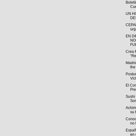
Bolet
Cue
UN H
DE
CEPAL
urg
EN D
NO
FUE
Crea 
“Re
Madri
the
Postu
Vic
El Com
Pre
Sushi 
Sor
Achim
su t
Conoc
no 
España
en e