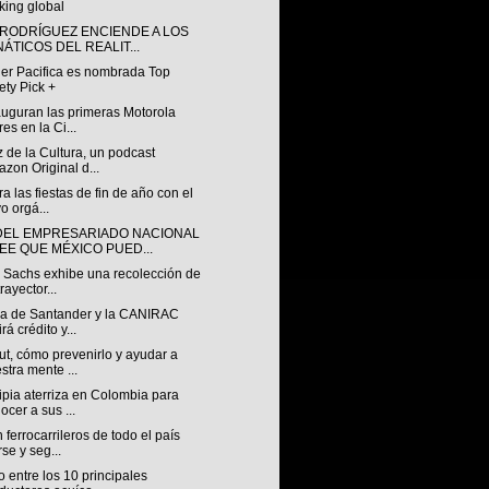
king global
 RODRÍGUEZ ENCIENDE A LOS
NÁTICOS DEL REALIT...
ler Pacifica es nombrada Top
ety Pick +
auguran las primeras Motorola
res en la Ci...
 de la Cultura, un podcast
zon Original d...
a las fiestas de fin de año con el
o orgá...
DEL EMPRESARIADO NACIONAL
EE QUE MÉXICO PUED...
 Sachs exhibe una recolección de
rayector...
za de Santander y la CANIRAC
rá crédito y...
t, cómo prevenirlo y ayudar a
stra mente ...
pia aterriza en Colombia para
ocer a sus ...
ferrocarrileros de todo el país
rse y seg...
 entre los 10 principales