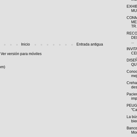
EXHI
MU
CONM
ME
TR.
RECO
DE
...
Inicio
Entrada antigua
INVIT
CE
Ver versión para móviles
DISE
QU
om)
Conoc
mej
Creha
des
Pacien
imp
PEUGE
"Ca
La bú
bie
Banco
Mon