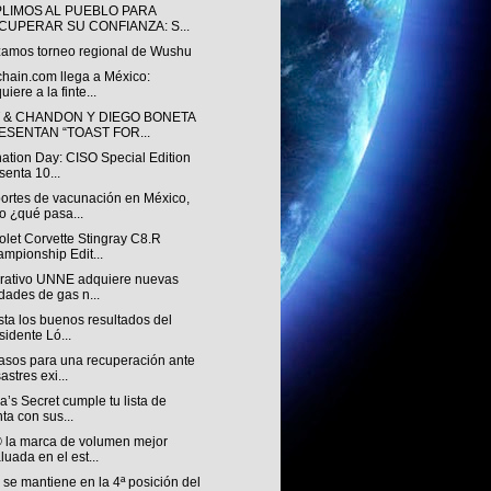
LIMOS AL PUEBLO PARA
CUPERAR SU CONFIANZA: S...
zamos torneo regional de Wushu
chain.com llega a México:
uiere a la finte...
 & CHANDON Y DIEGO BONETA
ESENTAN “TOAST FOR...
nation Day: CISO Special Edition
senta 10...
ortes de vacunación en México,
o ¿qué pasa...
let Corvette Stingray C8.R
mpionship Edit...
rativo UNNE adquiere nuevas
dades de gas n...
ista los buenos resultados del
sidente Ló...
asos para una recuperación ante
astres exi...
ia’s Secret cumple tu lista de
ta con sus...
 la marca de volumen mejor
luada en el est...
se mantiene en la 4ª posición del