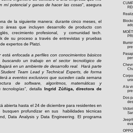
CUMP
en mí potencial y ganas de hacer las cosas
", asegura
RE
Reali
Block
ona de la siguiente manera: durante cinco meses, el
adq
co áreas que incluyen desarrollo de producto con
MOËT
inglés, crecimiento profesional, y comunidad tech.
PR
ck de su proceso a través de entrevistas y pruebas
Illumi
 de expertos de Platzi.
pre
Pasap
r está enfocada a perfiles con conocimientos básicos
per
buscando un trabajo en el sector tecnológico de
Chevro
abajará en un ambiente de desarrollo real. Hará parte
Cha
 Student Team Lead y Technical Experts, de forma
Corpo
derá a eventos exclusivos que suceden cada semana
uni
tura de software, algoritmos, matemáticas y
A la v
s tecnologías”
, detalla
Ingrid Zúñiga, directora de
pre
Dos p
des
tá abierta hasta el 24 de diciembre para residentes en
Victor
e busquen profundizar en sus habilidades técnicas
San
nd, Data Analysis y Data Engineering. El programa
Jeep®
eva
OPPO 