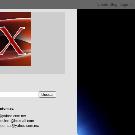
informes.
c@yahoo.com.mx
nciero@hotmail.com
sistemas@yahoo.com.mx