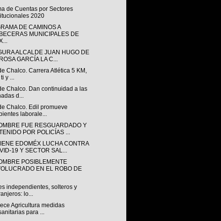
ma de Cuentas por Sectores
titucionales 2020
RAMA DE CAMINOS A
BECERAS MUNICIPALES DE
...
GURA ALCALDE JUAN HUGO DE
ROSA GARCÍA LA C...
de Chalco. Carrera Atlética 5 KM,
ti y ...
de Chalco. Dan continuidad a las
nadas d...
 de Chalco. Edil promueve
ientes laborale...
OMBRE FUE RESGUARDADO Y
TENIDO POR POLICÍAS ...
IENE EDOMÉX LUCHA CONTRA
VID-19 Y SECTOR SAL...
OMBRE POSIBLEMENTE
VOLUCRADO EN EL ROBO DE
s independientes, solteros y
ranjeros: lo...
lece Agricultura medidas
sanitarias para ...