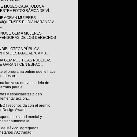
BE MUSEO CASA TOLUCA
ESTRA FOTOGRÁFICA DE VÍ...
EMORAN MUJERES
XIQUENSES EL DÍA NARANJA A
..
NOCE GEM A MUJERES
FENSORAS DE LOS DERECHOS
A BIBLIOTECA PÚBLICA
NTRAL ESTATAL AL “CAMB...
ÑA GEM POLÍTICAS PÚBLICAS
E GARANTICEN ESPAC...
e el programa online que te hace
or desarr...
na lanza su nuevo modelo de
arrollo para e...
tes y especialistas piden
lementar accion...
OT reconocida con el premio
r Design Award...
squeda de salud mental y
nestar aumenta la...
 de México. Agregados
etarios y Actividad...