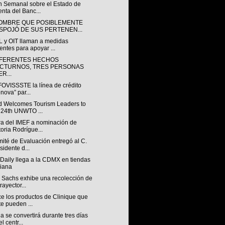
ín Semanal sobre el Estado de
nta del Banc...
OMBRE QUE POSIBLEMENTE
SPOJÓ DE SUS PERTENEN...
 y OIT llaman a medidas
entes para apoyar ...
IFERENTES HECHOS
CTURNOS, TRES PERSONAS
R...
FOVISSSTE la línea de crédito
nova” par...
d Welcomes Tourism Leaders to
 24th UNWTO ...
ra del IMEF a nominación de
toria Rodrígue...
ité de Evaluación entregó al C.
sidente d...
Daily llega a la CDMX en tiendas
iana
 Sachs exhibe una recolección de
rayector...
e los productos de Clinique que
te pueden ...
 se convertirá durante tres días
l centr...