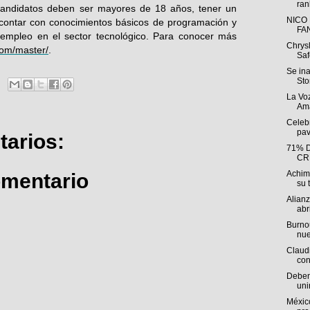
ran
 candidatos deben ser mayores de 18 años, tener un
NICO
, contar con conocimientos básicos de programación y
FA
 empleo en el sector tecnológico. Para conocer más
Chrys
com/master/
.
Saf
Se in
Sto
La Voz
Ama
Celebr
pav
arios:
71% 
CR
Achim
omentario
su t
Alian
abri
Burnou
nue
Claudi
con
Deben 
uni
México