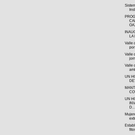
Siste
Ins
PROG
CA
OAX
INAU
LA 
Valle 
por 
Valle 
jor
Valle
amb
UN H
DE
MANT
CO
UN H
IN
D...
Mujere
ext
Estab
fito