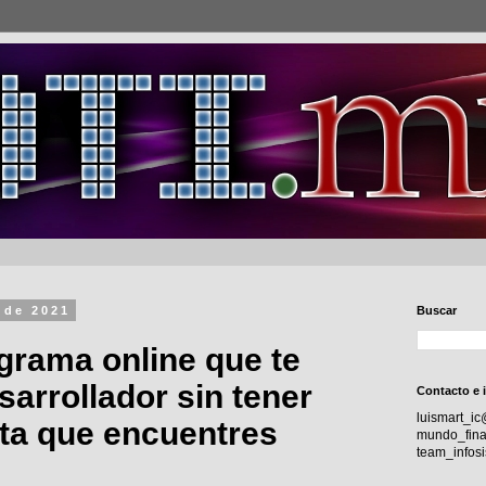
 de 2021
Buscar
grama online que te
arrollador sin tener
Contacto e 
luismart_i
ta que encuentres
mundo_fina
team_info