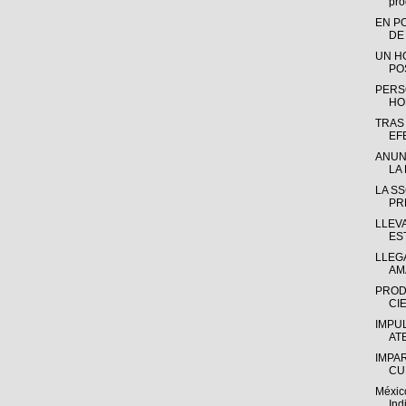
pro
EN P
DE
UN H
PO
PERS
HO
TRAS
EF
ANUN
LA 
LA S
PR
LLEV
ES
LLEGA
AM
PROD
CIE
IMPU
AT
IMPA
CU
Méxic
Ind