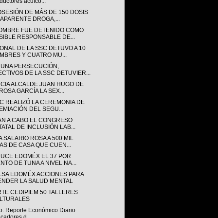
ductores acuíco...
OSESIÓN DE MÁS DE 150 DOSIS
 APARENTE DROGA,...
OMBRE FUE DETENIDO COMO
SIBLE RESPONSABLE DE...
ONAL DE LA SSC DETUVO A 10
MBRES Y CUATRO MU...
 UNA PERSECUCIÓN,
ECTIVOS DE LA SSC DETUVIER...
CIA ALCALDE JUAN HUGO DE
ROSA GARCÍA LA SEX...
SC REALIZÓ LA CEREMONIA DE
EMIACIÓN DEL SEGU...
AN A CABO EL CONGRESO
TATAL DE INCLUSIÓN LAB...
 SALARIO ROSA A 500 MIL
AS DE CASA QUE CUEN...
UCE EDOMÉX EL 37 POR
NTO DE TUNA A NIVEL NA...
LSA EDOMÉX ACCIONES PARA
ENDER LA SALUD MENTAL
RTE CEDIPIEM 50 TALLERES
LTURALES
o: Reporte Económico Diario
icadores d...