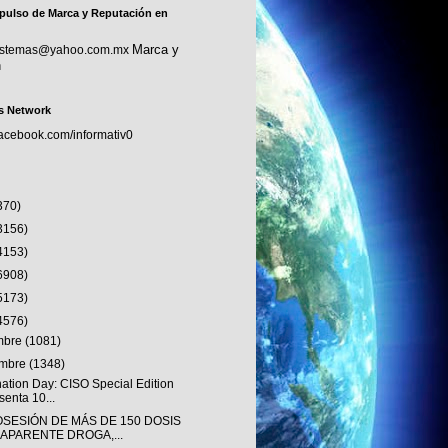
pulso de Marca y Reputación en
Marca y
sistemas@yahoo.com.mx
n
s Network
facebook.com/informativ0
370)
3156)
4153)
6908)
5173)
4576)
embre
(1081)
embre
(1348)
nation Day: CISO Special Edition
senta 10...
OSESIÓN DE MÁS DE 150 DOSIS
 APARENTE DROGA,...