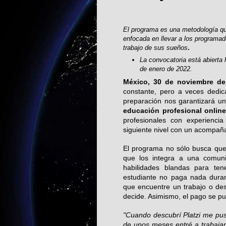
El programa es una metodología qu
enfocada en llevar a los programado
trabajo de sus sueños
.
La convocatoria está abierta 
de enero de 2022.
México, 30 de noviembre de
constante, pero a veces dedi
preparación nos garantizará un
educación profesional online
profesionales con experienci
siguiente nivel con un acompaña
El programa no sólo busca que
que los integra a una comun
habilidades blandas para ten
estudiante no paga nada duran
que encuentre un trabajo o de
decide. Asimismo, el pago se pu
"Cuando descubrí Platzi me pus
de unos meses entré a trabaja