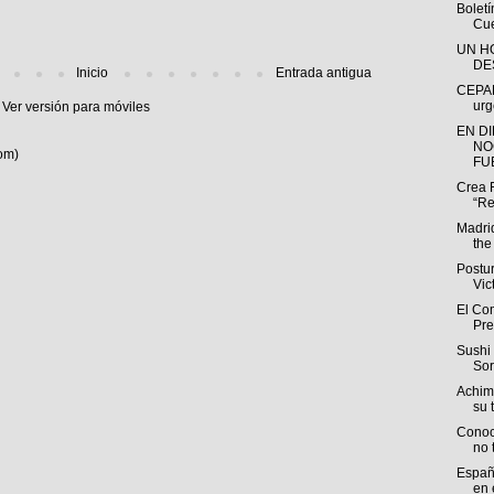
Bolet
Cue
UN H
DE
Inicio
Entrada antigua
CEPAL
urg
Ver versión para móviles
EN D
NO
om)
FUE
Crea 
“Re
Madri
the
Postu
Vic
El Com
Pre
Sushi 
Sor
Achim
su t
Conoc
no 
España
en e