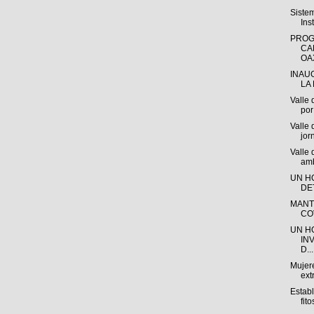
Siste
Ins
PROG
CA
OAX
INAU
LA 
Valle 
por 
Valle 
jor
Valle
amb
UN H
DE
MANT
CO
UN H
IN
D...
Mujere
ext
Estab
fito