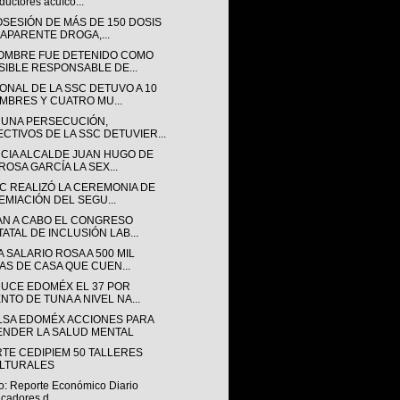
ductores acuíco...
OSESIÓN DE MÁS DE 150 DOSIS
 APARENTE DROGA,...
OMBRE FUE DETENIDO COMO
SIBLE RESPONSABLE DE...
ONAL DE LA SSC DETUVO A 10
MBRES Y CUATRO MU...
 UNA PERSECUCIÓN,
ECTIVOS DE LA SSC DETUVIER...
CIA ALCALDE JUAN HUGO DE
ROSA GARCÍA LA SEX...
SC REALIZÓ LA CEREMONIA DE
EMIACIÓN DEL SEGU...
AN A CABO EL CONGRESO
TATAL DE INCLUSIÓN LAB...
 SALARIO ROSA A 500 MIL
AS DE CASA QUE CUEN...
UCE EDOMÉX EL 37 POR
NTO DE TUNA A NIVEL NA...
LSA EDOMÉX ACCIONES PARA
ENDER LA SALUD MENTAL
RTE CEDIPIEM 50 TALLERES
LTURALES
o: Reporte Económico Diario
icadores d...