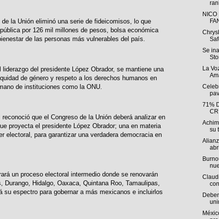
ran
NICO
e la Unión eliminó una serie de fideicomisos, lo que
FA
 pública por 126 mil millones de pesos, bolsa económica
Chrys
 bienestar de las personas más vulnerables del país.
Saf
Se in
Sto
La Voz
el liderazgo del presidente López Obrador, se mantiene una
Ama
 equidad de género y respeto a los derechos humanos en
Celebr
 mano de instituciones como la ONU.
pav
71% 
CR
l reconoció que el Congreso de la Unión deberá analizar en
Achim
ue proyecta el presidente López Obrador; una en materia
su t
ter electoral, para garantizar una verdadera democracia en
Alian
abri
Burnou
nue
rará un proceso electoral intermedio donde se renovarán
Claudi
s, Durango, Hidalgo, Oaxaca, Quintana Roo, Tamaulipas,
con
á su espectro para gobernar a más mexicanos e incluirlos
Deben 
uni
México