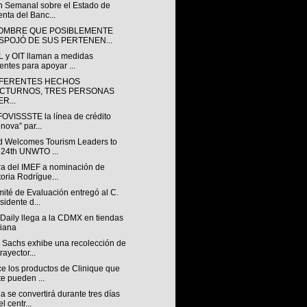
ín Semanal sobre el Estado de
nta del Banc...
OMBRE QUE POSIBLEMENTE
SPOJÓ DE SUS PERTENEN...
 y OIT llaman a medidas
entes para apoyar ...
IFERENTES HECHOS
CTURNOS, TRES PERSONAS
R...
FOVISSSTE la línea de crédito
nova” par...
d Welcomes Tourism Leaders to
 24th UNWTO ...
ra del IMEF a nominación de
toria Rodrígue...
ité de Evaluación entregó al C.
sidente d...
Daily llega a la CDMX en tiendas
iana
 Sachs exhibe una recolección de
rayector...
e los productos de Clinique que
te pueden ...
 se convertirá durante tres días
l centr...