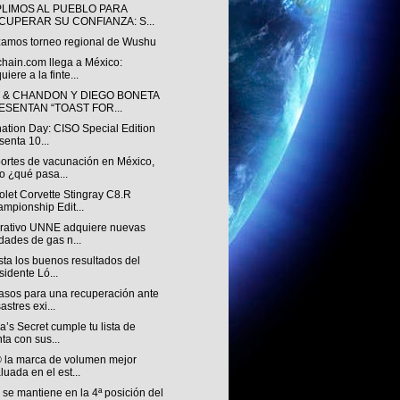
LIMOS AL PUEBLO PARA
CUPERAR SU CONFIANZA: S...
zamos torneo regional de Wushu
chain.com llega a México:
uiere a la finte...
 & CHANDON Y DIEGO BONETA
ESENTAN “TOAST FOR...
nation Day: CISO Special Edition
senta 10...
ortes de vacunación en México,
o ¿qué pasa...
let Corvette Stingray C8.R
mpionship Edit...
rativo UNNE adquiere nuevas
dades de gas n...
ista los buenos resultados del
sidente Ló...
asos para una recuperación ante
astres exi...
ia’s Secret cumple tu lista de
ta con sus...
 la marca de volumen mejor
luada en el est...
se mantiene en la 4ª posición del