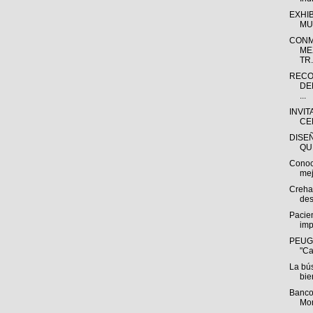
EXHI
MU
CONM
ME
TR.
RECO
DE
...
INVIT
CE
DISE
QU
Conoc
mej
Creha
des
Pacien
imp
PEUGE
"Ca
La bú
bie
Banco
Mon