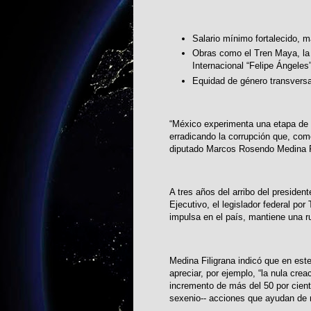
Salario mínimo fortalecido, m
Obras como el Tren Maya, la 
Internacional “Felipe Ángeles”
Equidad de género transversal
“México experimenta una etapa de 
erradicando la corrupción que, como
diputado Marcos Rosendo Medina F
A tres años del arribo del preside
Ejecutivo, el legislador federal po
impulsa en el país, mantiene una r
Medina Filigrana indicó que en est
apreciar, por ejemplo, “la nula cre
incremento de más del 50 por cient
sexenio-- acciones que ayudan de m