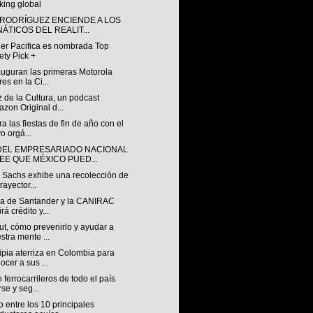
king global
 RODRÍGUEZ ENCIENDE A LOS
NÁTICOS DEL REALIT...
ler Pacifica es nombrada Top
ety Pick +
auguran las primeras Motorola
res en la Ci...
 de la Cultura, un podcast
zon Original d...
a las fiestas de fin de año con el
o orgá...
DEL EMPRESARIADO NACIONAL
EE QUE MÉXICO PUED...
 Sachs exhibe una recolección de
rayector...
za de Santander y la CANIRAC
rá crédito y...
t, cómo prevenirlo y ayudar a
stra mente ...
pia aterriza en Colombia para
ocer a sus ...
ferrocarrileros de todo el país
rse y seg...
 entre los 10 principales