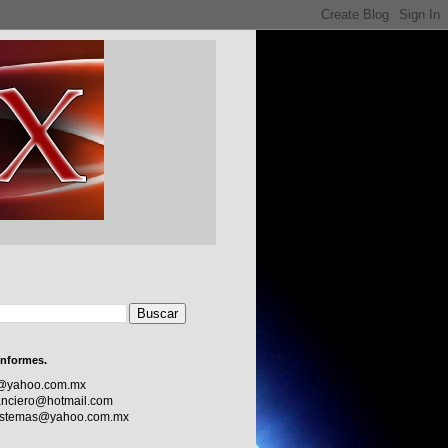
informes.
c@yahoo.com.mx
nciero@hotmail.com
sistemas@yahoo.com.mx