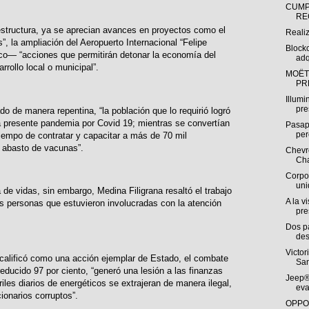
CUMP
RE
estructura, ya se aprecian avances en proyectos como el
Reali
, la ampliación del Aeropuerto Internacional “Felipe
Block
ico— “acciones que permitirán detonar la economía del
adq
rrollo local o municipal”.
MOËT
PR
Illumi
pre
do de manera repentina, “la población que lo requirió logró
la presente pandemia por Covid 19; mientras se convertían
Pasap
per
iempo de contratar y capacitar a más de 70 mil
el abasto de vacunas”.
Chevro
Cha
Corpo
uni
 de vidas, sin embargo, Medina Filigrana resaltó el trabajo
A la v
as personas que estuvieron involucradas con la atención
pre
Dos p
des
Victor
al calificó como una acción ejemplar de Estado, el combate
San
educido 97 por ciento, “generó una lesión a las finanzas
Jeep®
iles diarios de energéticos se extrajeran de manera ilegal,
eva
ionarios corruptos”.
OPPO 