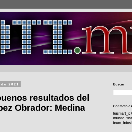
 de 2021
Buscar
 buenos resultados del
pez Obrador: Medina
Contacto e 
luismart_i
mundo_fina
team_info