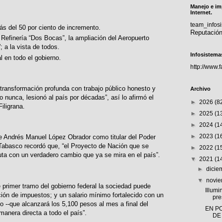
Manejo e im
Internet.
team_info
ás del 50 por ciento de incremento.
Reputació
Refinería “Dos Bocas”, la ampliación del Aeropuerto
; a la vista de todos.
Infosistema
 en todo el gobierno.
http://www.
transformación profunda con trabajo público honesto y
Archivo
 nunca, lesionó al país por décadas”, así lo afirmó el
►
2026
(8
iligrana.
►
2025
(1
►
2024
(1
►
2023
(1
nte Andrés Manuel López Obrador como titular del Poder
r Tabasco recordó que, “el Proyecto de Nación que se
►
2022
(1
uta con un verdadero cambio que ya se mira en el país”.
▼
2021
(1
►
dici
▼
novi
e primer tramo del gobierno federal la sociedad puede
Illumi
ación de impuestos; y un salario mínimo fortalecido con un
pre
o --que alcanzará los 5,100 pesos al mes a final del
EN P
anera directa a todo el país”.
DE