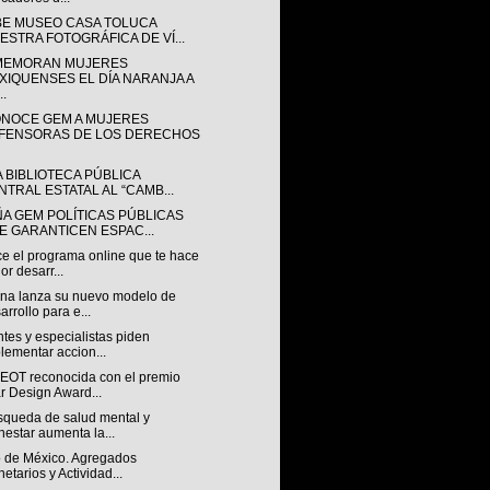
BE MUSEO CASA TOLUCA
ESTRA FOTOGRÁFICA DE VÍ...
EMORAN MUJERES
XIQUENSES EL DÍA NARANJA A
..
NOCE GEM A MUJERES
FENSORAS DE LOS DERECHOS
A BIBLIOTECA PÚBLICA
NTRAL ESTATAL AL “CAMB...
ÑA GEM POLÍTICAS PÚBLICAS
E GARANTICEN ESPAC...
e el programa online que te hace
or desarr...
na lanza su nuevo modelo de
arrollo para e...
tes y especialistas piden
lementar accion...
OT reconocida con el premio
r Design Award...
squeda de salud mental y
nestar aumenta la...
 de México. Agregados
etarios y Actividad...