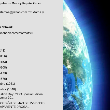
pulso de Marca y Reputación en
Marca y
sistemas@yahoo.com.mx
n
s Network
facebook.com/informativ0
248)
3156)
4153)
6908)
5173)
4576)
embre
(1081)
embre
(1348)
nation Day: CISO Special Edition
senta 10...
OSESIÓN DE MÁS DE 150 DOSIS
 APARENTE DROGA,...