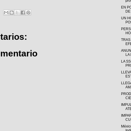
pro
EN P
DE
UN H
PO
PERS
HO
arios:
TRAS
EF
omentario
ANUN
LA 
LA S
PR
LLEV
ES
LLEGA
AM
PROD
CIE
IMPU
AT
IMPA
CU
Méxic
Ind