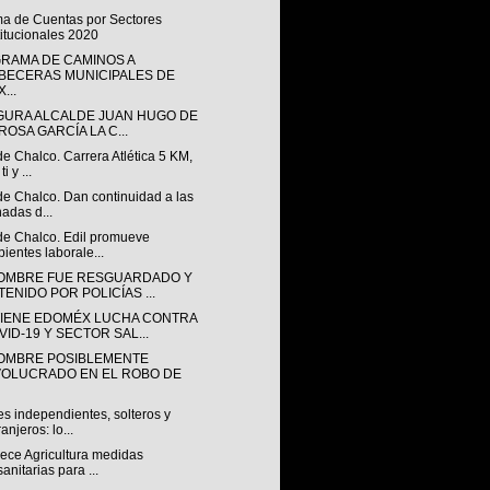
ma de Cuentas por Sectores
titucionales 2020
RAMA DE CAMINOS A
BECERAS MUNICIPALES DE
...
GURA ALCALDE JUAN HUGO DE
ROSA GARCÍA LA C...
de Chalco. Carrera Atlética 5 KM,
ti y ...
de Chalco. Dan continuidad a las
nadas d...
 de Chalco. Edil promueve
ientes laborale...
OMBRE FUE RESGUARDADO Y
TENIDO POR POLICÍAS ...
IENE EDOMÉX LUCHA CONTRA
VID-19 Y SECTOR SAL...
OMBRE POSIBLEMENTE
VOLUCRADO EN EL ROBO DE
s independientes, solteros y
ranjeros: lo...
lece Agricultura medidas
sanitarias para ...