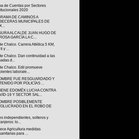
ma de Cuentas por Sectores
titucionales 2020
RAMA DE CAMINOS A
BECERAS MUNICIPALES DE
...
GURA ALCALDE JUAN HUGO DE
ROSA GARCÍA LA C...
de Chalco. Carrera Atlética 5 KM,
ti y ...
de Chalco. Dan continuidad a las
nadas d...
 de Chalco. Edil promueve
ientes laborale...
OMBRE FUE RESGUARDADO Y
TENIDO POR POLICÍAS ...
IENE EDOMÉX LUCHA CONTRA
VID-19 Y SECTOR SAL...
OMBRE POSIBLEMENTE
VOLUCRADO EN EL ROBO DE
s independientes, solteros y
ranjeros: lo...
lece Agricultura medidas
sanitarias para ...