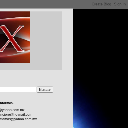
informes.
c@yahoo.com.mx
nciero@hotmail.com
sistemas@yahoo.com.mx