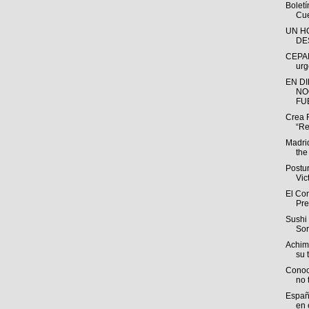
Bolet
Cue
UN H
DE
CEPAL
urg
EN D
NO
FUE
Crea 
“Re
Madri
the
Postu
Vic
El Com
Pre
Sushi 
Sor
Achim
su t
Conoc
no 
España
en e