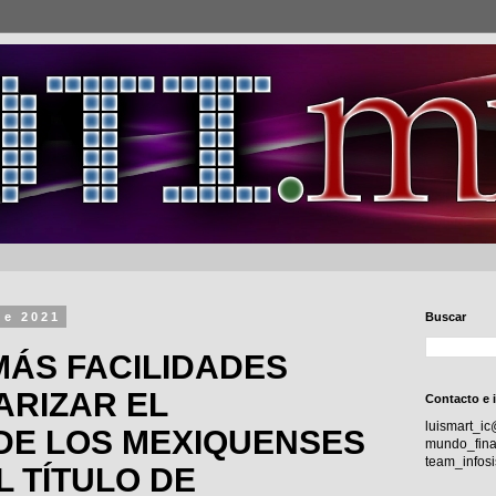
de 2021
Buscar
MÁS FACILIDADES
ARIZAR EL
Contacto e 
luismart_i
DE LOS MEXIQUENSES
mundo_fina
team_info
L TÍTULO DE