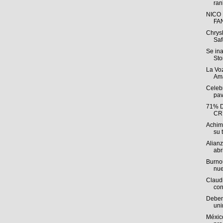
ran
NICO
FA
Chrys
Saf
Se in
Sto
La Voz
Ama
Celebr
pav
71% 
CR
Achim
su t
Alian
abri
Burnou
nue
Claudi
con
Deben 
uni
México