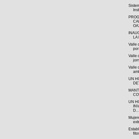
Siste
Ins
PROG
CA
OAX
INAU
LA 
Valle 
por 
Valle 
jor
Valle
amb
UN H
DE
MANT
CO
UN H
IN
D...
Mujere
ext
Estab
fito