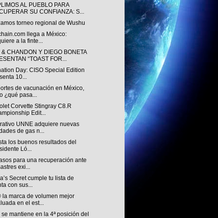
LIMOS AL PUEBLO PARA
CUPERAR SU CONFIANZA: S...
zamos torneo regional de Wushu
chain.com llega a México:
uiere a la finte...
 & CHANDON Y DIEGO BONETA
ESENTAN “TOAST FOR...
nation Day: CISO Special Edition
senta 10...
ortes de vacunación en México,
o ¿qué pasa...
let Corvette Stingray C8.R
mpionship Edit...
rativo UNNE adquiere nuevas
dades de gas n...
ista los buenos resultados del
sidente Ló...
asos para una recuperación ante
astres exi...
ia’s Secret cumple tu lista de
ta con sus...
 la marca de volumen mejor
luada en el est...
se mantiene en la 4ª posición del