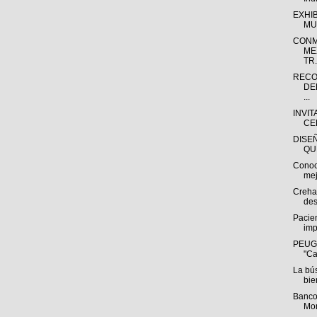
EXHI
MU
CONM
ME
TR.
RECO
DE
...
INVIT
CE
DISE
QU
Conoc
mej
Creha
des
Pacien
imp
PEUGE
"Ca
La bú
bie
Banco
Mon