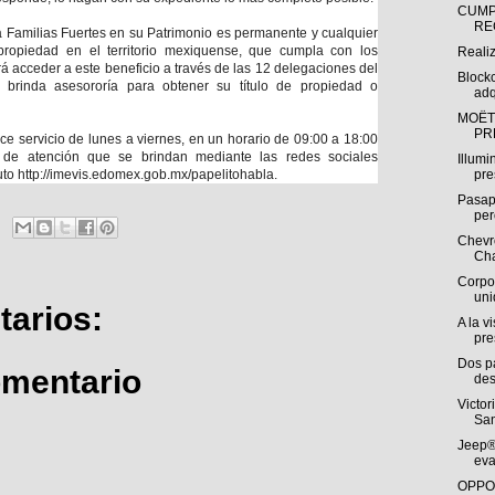
CUMP
RE
a Familias Fuertes en su Patrimonio es permanente y cualquier
opiedad en el territorio mexiquense, que cumpla con los
Reali
rá acceder a este beneficio a través de las 12 delegaciones del
Block
 brinda asesororía para obtener su título de propiedad o
adq
MOËT
PR
ece servicio de lunes a viernes, en un horario de 09:00 a 18:00
de atención que se brindan mediante las redes sociales
Illumi
uto
http://imevis.edomex.gob.mx/papelitohabla
.
pre
Pasap
per
Chevro
Cha
Corpo
uni
arios:
A la v
pre
Dos p
omentario
des
Victor
San
Jeep®
eva
OPPO 