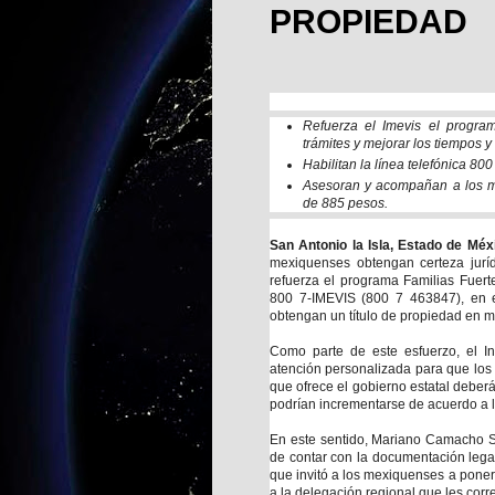
PROPIEDAD
Refuerza el Imevis el program
trámites y mejorar los tiempos y
Habilitan la línea telefónica 80
Asesoran y acompañan a los me
de 885 pesos.
San Antonio la Isla, Estado de Mé
mexiquenses obtengan certeza juríd
refuerza el programa Familias Fuerte
800 7-IMEVIS (800 7 463847), en e
obtengan un título de propiedad en 
Como parte de este esfuerzo, el Ins
atención personalizada para que los 
que ofrece el gobierno estatal deberán
podrían incrementarse de acuerdo a l
En este sentido, Mariano Camacho Sa
de contar con la documentación lega
que invitó a los mexiquenses a pone
a la delegación regional que les cor