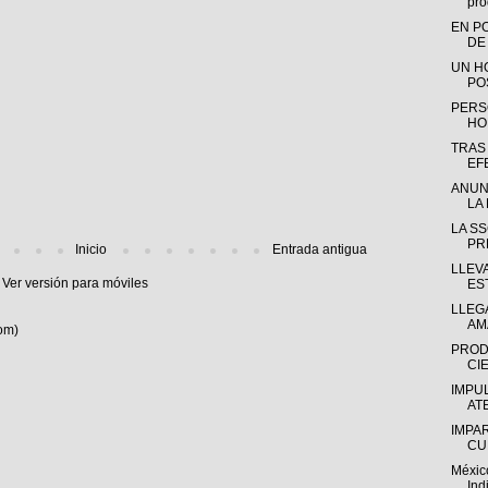
pro
EN P
DE
UN H
PO
PERS
HO
TRAS
EF
ANUN
LA 
LA S
PR
Inicio
Entrada antigua
LLEV
Ver versión para móviles
ES
LLEGA
AM
om)
PROD
CIE
IMPU
AT
IMPA
CU
Méxic
Ind