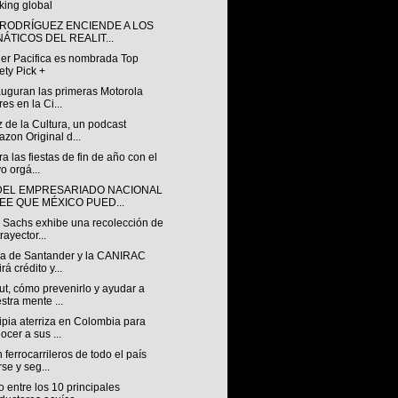
king global
 RODRÍGUEZ ENCIENDE A LOS
NÁTICOS DEL REALIT...
ler Pacifica es nombrada Top
ety Pick +
auguran las primeras Motorola
res en la Ci...
 de la Cultura, un podcast
zon Original d...
a las fiestas de fin de año con el
o orgá...
DEL EMPRESARIADO NACIONAL
EE QUE MÉXICO PUED...
 Sachs exhibe una recolección de
rayector...
za de Santander y la CANIRAC
rá crédito y...
t, cómo prevenirlo y ayudar a
stra mente ...
pia aterriza en Colombia para
ocer a sus ...
ferrocarrileros de todo el país
rse y seg...
 entre los 10 principales