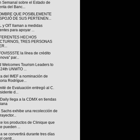
ín Semanal sobre el Estado de
nta del Banc...
OMBRE QUE POSIBLEMENTE
SPOJÓ DE SUS PERTENEN...
 y OIT llaman a medidas
entes para apoyar ...
IFERENTES HECHOS
CTURNOS, TRES PERSONAS
R...
FOVISSSTE la línea de crédito
nova” par...
d Welcomes Tourism Leaders to
 24th UNWTO ...
ra del IMEF a nominación de
toria Rodrígue...
ité de Evaluación entregó al C.
sidente d...
Daily llega a la CDMX en tiendas
iana
 Sachs exhibe una recolección de
rayector...
e los productos de Clinique que
te pueden ...
 se convertirá durante tres días
l centr...