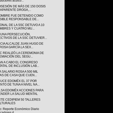
ductores acuíco...
OSESIÓN DE MÁS DE 150 DOSIS
 APARENTE DROGA,...
OMBRE FUE DETENIDO COMO
SIBLE RESPONSABLE DE...
ONAL DE LA SSC DETUVO A 10
MBRES Y CUATRO MU...
 UNA PERSECUCIÓN,
ECTIVOS DE LA SSC DETUVIER...
CIA ALCALDE JUAN HUGO DE
ROSA GARCÍA LA SEX...
SC REALIZÓ LA CEREMONIA DE
EMIACIÓN DEL SEGU...
AN A CABO EL CONGRESO
TATAL DE INCLUSIÓN LAB...
 SALARIO ROSA A 500 MIL
AS DE CASA QUE CUEN...
UCE EDOMÉX EL 37 POR
NTO DE TUNA A NIVEL NA...
LSA EDOMÉX ACCIONES PARA
ENDER LA SALUD MENTAL
RTE CEDIPIEM 50 TALLERES
LTURALES
o: Reporte Económico Diario
icadores d...