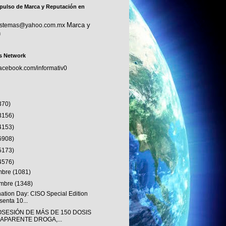
pulso de Marca y Reputación en
Marca y
sistemas@yahoo.com.mx
n
s Network
facebook.com/informativ0
370)
3156)
4153)
6908)
5173)
4576)
embre
(1081)
embre
(1348)
nation Day: CISO Special Edition
senta 10...
OSESIÓN DE MÁS DE 150 DOSIS
 APARENTE DROGA,...