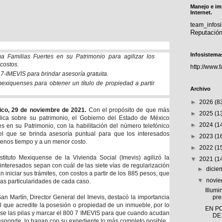
Manejo e im
Internet.
team_info
Reputació
Infosistema
a Familias Fuertes en su Patrimonio para agilizar los
 costos.
http://www.
0 7-IMEVIS para brindar asesoría gratuita.
xiquenses para obtener un título de propiedad a partir
Archivo
►
2026
(8
xico, 29 de noviembre de 2021.
Con el propósito de que más
►
2025
(1
ica sobre su patrimonio, el Gobierno del Estado de México
►
2024
(1
s en su Patrimonio, con la habilitación del número telefónico
l que se brinda asesoría puntual para que los interesados
►
2023
(1
menos tiempo y a un menor costo.
►
2022
(1
tituto Mexiquense de la Vivienda Social (Imevis) agilizó la
▼
2021
(1
interesados sepan con cuál de las siete vías de regularización
►
dici
 iniciar sus trámites, con costos a partir de los 885 pesos, que
▼
novi
as particularidades de cada caso.
Illumi
n Martín, Director General del Imevis, destacó la importancia
pre
l que acredite la posesión o propiedad de un inmueble, por lo
EN P
rse las pilas y marcar el 800 7 IMEVIS para que cuando acudan
DE
responde, lo hagan con su expediente lo más completo posible.