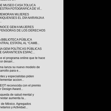
BE MUSEO CASA TOLUCA
ESTRA FOTOGRÁFICA DE VÍ...
EMORAN MUJERES
XIQUENSES EL DÍA NARANJA A
..
NOCE GEM A MUJERES
FENSORAS DE LOS DERECHOS
A BIBLIOTECA PÚBLICA
NTRAL ESTATAL AL “CAMB...
ÑA GEM POLÍTICAS PÚBLICAS
E GARANTICEN ESPAC...
e el programa online que te hace
or desarr...
na lanza su nuevo modelo de
arrollo para e...
tes y especialistas piden
lementar accion...
OT reconocida con el premio
r Design Award...
squeda de salud mental y
nestar aumenta la...
 de México. Agregados
etarios y Actividad...