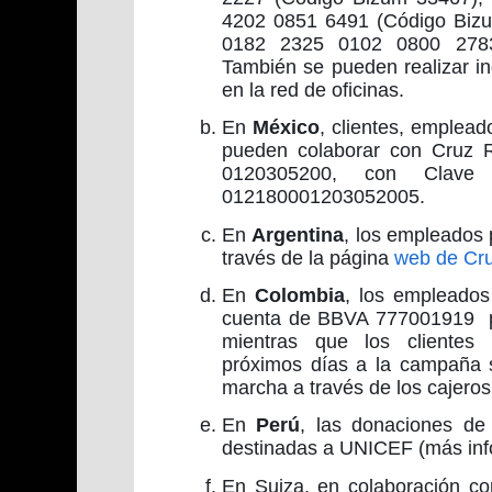
4202 0851 6491 (Código Bi
0182 2325 0102 0800 2783
También se pueden realizar in
en la red de oficinas.
En
México
, clientes, emplead
pueden colaborar con Cruz 
0120305200, con Clave B
012180001203052005
.
En
Argentina
, los empleados
través de la página
web de Cr
En
Colombia
, los empleados
cuenta de BBVA 777001919 pa
mientras que los clientes 
próximos días a la campaña 
marcha a través de los cajeros
En
Perú
, las donaciones de
destinadas a UNICEF (más in
En Suiza, en colaboración c