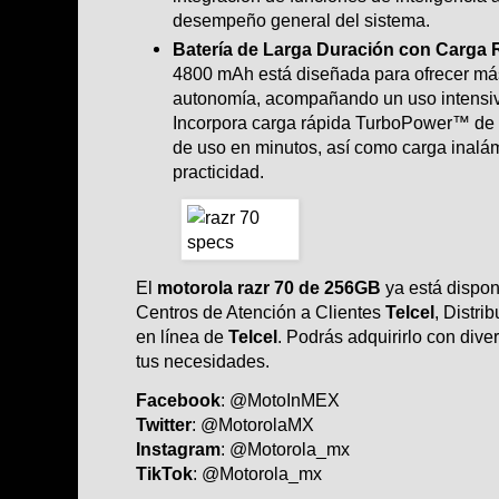
desempeño general del sistema.
Batería de Larga Duración con Carga 
4800 mAh está diseñada para ofrecer má
autonomía, acompañando un uso intensivo
Incorpora carga rápida TurboPower™ de 
de uso en minutos, así como carga inalá
practicidad.
El
motorola razr 70 de 256GB
ya está dispon
Centros de Atención a Clientes
Telcel
, Distri
en línea de
Telcel
. Podrás adquirirlo con div
tus necesidades.
Facebook
:
@MotoInMEX
Twitter
:
@MotorolaMX
Instagram
:
@Motorola_mx
TikTok
:
@Motorola_mx