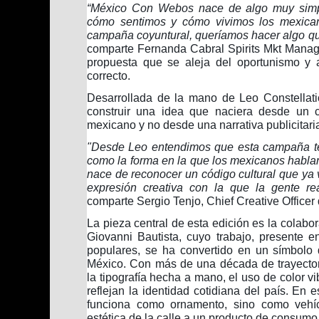
“México Con Webos nace de algo muy simp
cómo sentimos y cómo vivimos los mexica
campaña coyuntural, queríamos hacer algo qu
comparte Fernanda Cabral Spirits Mkt Manager
propuesta que se aleja del oportunismo y a
correcto.
Desarrollada de la mano de Leo Constellat
construir una idea que naciera desde un c
mexicano y no desde una narrativa publicitaria
"Desde Leo entendimos que esta campaña ten
como la forma en la que los mexicanos habl
nace de reconocer un código cultural que ya v
expresión creativa con la que la gente rea
comparte Sergio Tenjo, Chief Creative Officer
La pieza central de esta edición es la colabo
Giovanni Bautista, cuyo trabajo, presente 
populares, se ha convertido en un símbolo 
México. Con más de una década de trayectoria
la tipografía hecha a mano, el uso de color v
reflejan la identidad cotidiana del país. En 
funciona como ornamento, sino como vehícu
estética de la calle a un producto de consumo