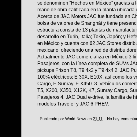
se denominen “Hechos en México” gracias a l
mano de obra calificada en la planta ubicada
Acerca de JAC Motors JAC fue fundada en Chi
bolsa de valores de Shanghái y tiene presenc
estructura consta de 13 plantas de manufactur
desarrollo en Turín, Italia; Tokio, Japón; y He
en México y cuenta con 62 JAC Stores distribui
mexicano, ofreciendo una red de distribuidore
Actualmente JAC comercializa en México 3 lín
Pasajeros, con la línea completa de SUVs JAC
pickups Frison T8, T9 4x2 y T9 4x4 2. JAC Pur
100% eléctricos; E 30X, E10X, así como los 
Cargo, E Sunray, E X450. 3. Vehículos comerc
T5, X200, X350, X12K, K7, Sunray Cargo, Sun
Pasajeros 4. JAC Dual e-drive, la familia de h
modelos Traveler y JAC 6 PHEV.
Publicado por
World News
en
21:11
No hay comentar