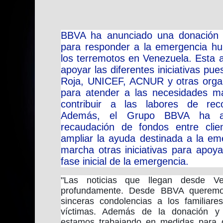
BBVA ha anunciado una donación 
para responder a la emergencia hu
los terremotos en Venezuela. Esta a
apoyar las diferentes iniciativas p
Roja, UNICEF, ACNUR y otras organi
para atender a las necesidades m
contribuir a las labores de reco
Además, el Grupo BBVA ha a
recaudación de fondos entre cli
ampliar la ayuda destinada a la em
marcha otras iniciativas para apoya
fase inicial de la emergencia.
"Las noticias que llegan desde V
profundamente. Desde BBVA queremos
sinceras condolencias a los familiare
víctimas. Además de la donación y 
estamos trabajando en medidas para 