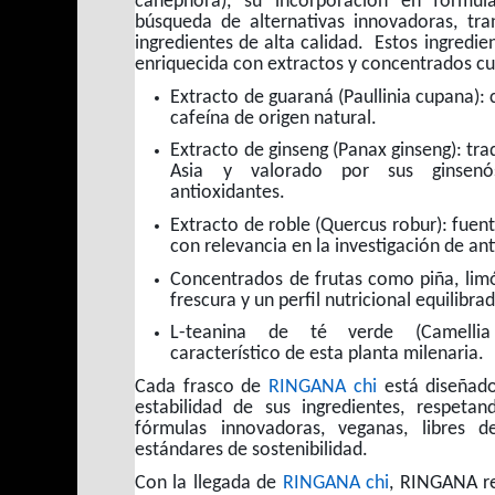
canephora), su incorporación en fórmu
búsqueda de alternativas innovadoras, tra
ingredientes de alta calidad. Estos ingredie
enriquecida con extractos y concentrados c
Extracto de guaraná (Paullinia cupana):
cafeína de origen natural.
Extracto de ginseng (Panax ginseng): tra
Asia y valorado por sus ginsenó
antioxidantes.
Extracto de roble (Quercus robur): fuent
con relevancia en la investigación de an
Concentrados de frutas como piña, lim
frescura y un perfil nutricional equilibra
L-teanina de té verde (Camellia 
característico de esta planta milenaria.
Cada frasco de
RINGANA chi
está diseñado
estabilidad de sus ingredientes, respeta
fórmulas innovadoras, veganas, libres 
estándares de sostenibilidad.
Con la llegada de
RINGANA chi
, RINGANA r