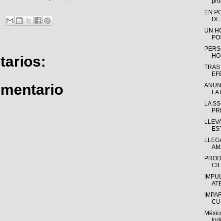
pro
EN P
DE
UN H
PO
PERS
HO
arios:
TRAS
EF
omentario
ANUN
LA 
LA S
PR
LLEV
ES
LLEGA
AM
PROD
CIE
IMPU
AT
IMPA
CU
Méxic
Ind