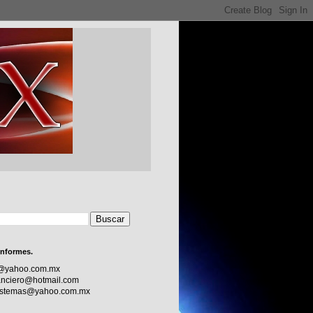
informes.
c@yahoo.com.mx
nciero@hotmail.com
sistemas@yahoo.com.mx