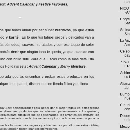
ran
son:
Advent Calendar y Festive Favorites.
NICO
FA
Chrys
Saf
Se in
mos que todos aman por ser súper
nutritivos
, ya que están
Sto
o y karité
. Es lo que tus labios secos y delicados van a
La Voz
más cómodos, suaves, hidratados y con ese toque de color
Ama
Celebr
 podrás decir que ningún tono te queda, ya que cuentan con
pav
uno con brillo sutil. Para que luzcas como la más detallista
71% 
CR
os Holidays sets :
Advent Calendar y Merry Moisture
.
Achim
porada podrás encontrar y probar estos productos en los
su t
Alian
nique
tiene para ti, disponibles en tienda física y en línea
abri
Burnou
nue
Claudi
iday Sets
personalizados para poder dar el mejor regalo en estas fechas
con
ne diferentes productos que se adecuan perfectamente a los gustos y
ciales para cualquier tipo de personalidad, los amantes del
skincare
, los
Deben 
que buscan lucir unos labios radiantes y los que buscan tener un poco de
uni
cer las fórmulas más seguras y eficientes, es por ello que estos
Holiday
México
uctos también tienen grandes promociones.