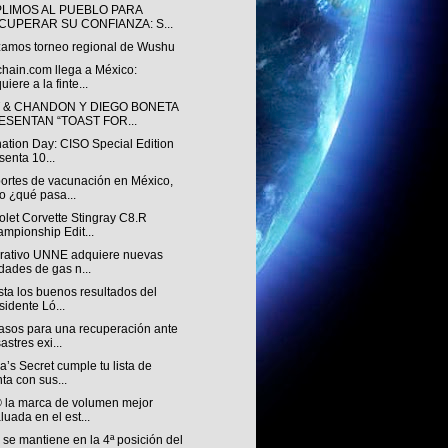
LIMOS AL PUEBLO PARA
CUPERAR SU CONFIANZA: S...
zamos torneo regional de Wushu
chain.com llega a México:
uiere a la finte...
 & CHANDON Y DIEGO BONETA
ESENTAN “TOAST FOR...
nation Day: CISO Special Edition
senta 10...
ortes de vacunación en México,
o ¿qué pasa...
let Corvette Stingray C8.R
mpionship Edit...
rativo UNNE adquiere nuevas
dades de gas n...
ista los buenos resultados del
sidente Ló...
asos para una recuperación ante
astres exi...
ia’s Secret cumple tu lista de
ta con sus...
 la marca de volumen mejor
luada en el est...
se mantiene en la 4ª posición del