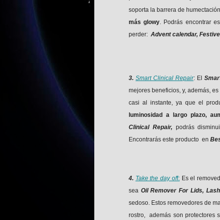
soporta la barrera de humectació
más glowy
. Podrás encontrar e
perder:
Advent calendar, Festive 
3.
Smart Clinical Repair
: El
Smart
mejores beneficios, y, además, es 
casi al instante, ya que el pro
luminosidad a largo plazo, au
Clinical Repair,
podrás disminui
Encontrarás este producto en
Bes
4.
Take the day of
f:
Es el removedo
sea
Oil ​​Remover For Lids, Las
sedoso. Estos removedores de ma
rostro, además son protectores s