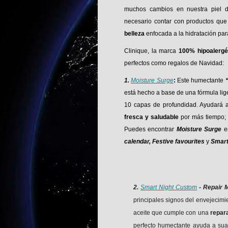
muchos cambios en nuestra piel 
necesario contar con productos qu
belleza
enfocada a la hidratación para
Clinique, la marca
100% hipoalergé
perfectos como regalos de Navidad:
1.
Moisture Surge
:
Este humectante
está hecho a base de una fórmula lig
10 capas de profundidad. Ayudará a 
fresca y saludable
por más tiempo; 
Puedes encontrar
Moisture Surge
en
calendar, Festive favourites
y
Smart
2.
Smart Night Custom
- Repair M
principales signos del envejecimi
aceite que cumple con una
repar
perfecto humectante ayuda a suavi