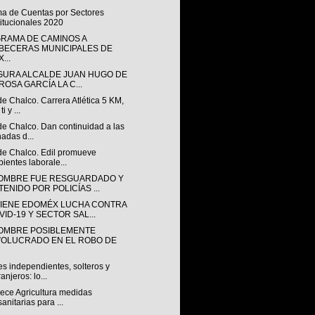
ma de Cuentas por Sectores
titucionales 2020
RAMA DE CAMINOS A
BECERAS MUNICIPALES DE
...
GURA ALCALDE JUAN HUGO DE
ROSA GARCÍA LA C...
de Chalco. Carrera Atlética 5 KM,
ti y ...
de Chalco. Dan continuidad a las
nadas d...
 de Chalco. Edil promueve
ientes laborale...
OMBRE FUE RESGUARDADO Y
TENIDO POR POLICÍAS ...
IENE EDOMÉX LUCHA CONTRA
VID-19 Y SECTOR SAL...
OMBRE POSIBLEMENTE
VOLUCRADO EN EL ROBO DE
s independientes, solteros y
ranjeros: lo...
lece Agricultura medidas
sanitarias para ...