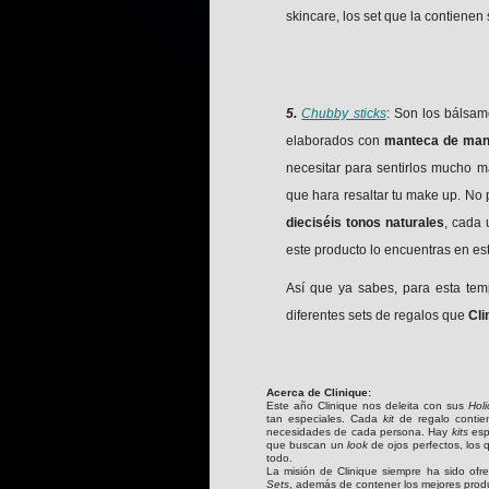
skincare, los set que la contienen 
5.
Chubby sticks
: Son los bálsa
elaborados con
manteca de mang
necesitar para sentirlos mucho 
que hara resaltar tu make up. No
dieciséis tonos naturales
, cada 
este producto lo encuentras en est
Así que ya sabes, para esta tem
diferentes sets de regalos que
Cli
Acerca de Clinique:
Este año Clinique nos deleita con sus
Hol
tan especiales. Cada
kit
de regalo contie
necesidades de cada persona. Hay
kits
espe
que buscan un
look
de ojos perfectos, los 
todo.
La misión de Clinique siempre ha sido ofre
Sets
, además de contener los mejores prod