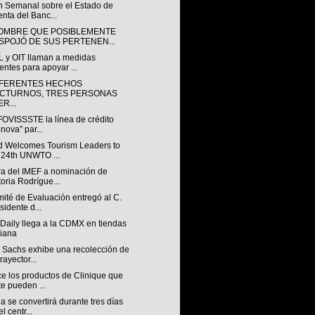
ín Semanal sobre el Estado de
nta del Banc...
OMBRE QUE POSIBLEMENTE
SPOJÓ DE SUS PERTENEN...
 y OIT llaman a medidas
entes para apoyar ...
IFERENTES HECHOS
CTURNOS, TRES PERSONAS
R...
FOVISSSTE la línea de crédito
nova” par...
d Welcomes Tourism Leaders to
 24th UNWTO ...
ra del IMEF a nominación de
toria Rodrígue...
ité de Evaluación entregó al C.
sidente d...
Daily llega a la CDMX en tiendas
iana
 Sachs exhibe una recolección de
rayector...
e los productos de Clinique que
te pueden ...
 se convertirá durante tres días
l centr...