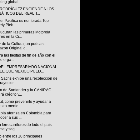
king global
 RODRÍGUEZ ENCIENDE A LOS
NÁTICOS DEL REALIT...
ler Pacifica es nombrada Top
ety Pick +
auguran las primeras Motorola
res en la Ci...
 de la Cultura, un podcast
zon Original d...
a las fiestas de fin de año con el
o orgá...
DEL EMPRESARIADO NACIONAL
EE QUE MÉXICO PUED...
 Sachs exhibe una recolección de
rayector...
za de Santander y la CANIRAC
rá crédito y...
t, cómo prevenirlo y ayudar a
stra mente ...
pia aterriza en Colombia para
ocer a sus ...
ferrocarrileros de todo el país
rse y seg...
 entre los 10 principales