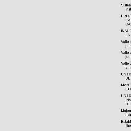
Siste
Ins
PROG
CA
OAX
INAU
LA 
Valle 
por 
Valle 
jor
Valle
amb
UN H
DE
MANT
CO
UN H
IN
D...
Mujere
ext
Estab
fito