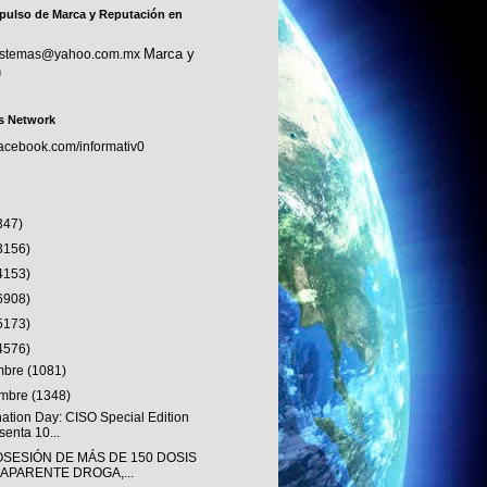
pulso de Marca y Reputación en
Marca y
sistemas@yahoo.com.mx
n
s Network
facebook.com/informativ0
347)
3156)
4153)
6908)
5173)
4576)
embre
(1081)
embre
(1348)
nation Day: CISO Special Edition
senta 10...
OSESIÓN DE MÁS DE 150 DOSIS
 APARENTE DROGA,...