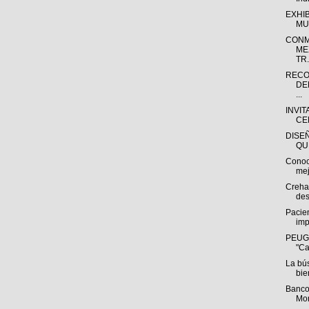
EXHI
MU
CONM
ME
TR.
RECO
DE
...
INVIT
CE
DISE
QU
Conoc
mej
Creha
des
Pacien
imp
PEUGE
"Ca
La bú
bie
Banco
Mon