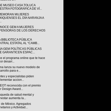
BE MUSEO CASA TOLUCA
ESTRA FOTOGRÁFICA DE VÍ...
EMORAN MUJERES
XIQUENSES EL DÍA NARANJA A
..
NOCE GEM A MUJERES
FENSORAS DE LOS DERECHOS
A BIBLIOTECA PÚBLICA
NTRAL ESTATAL AL “CAMB...
ÑA GEM POLÍTICAS PÚBLICAS
E GARANTICEN ESPAC...
e el programa online que te hace
or desarr...
na lanza su nuevo modelo de
arrollo para e...
tes y especialistas piden
lementar accion...
OT reconocida con el premio
r Design Award...
squeda de salud mental y
nestar aumenta la...
 de México. Agregados
etarios y Actividad...