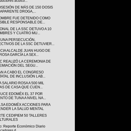
ductores acuíco...
OSESIÓN DE MÁS DE 150 DOSIS
 APARENTE DROGA,...
OMBRE FUE DETENIDO COMO
SIBLE RESPONSABLE DE...
ONAL DE LA SSC DETUVO A 10
MBRES Y CUATRO MU...
 UNA PERSECUCIÓN,
ECTIVOS DE LA SSC DETUVIER...
CIA ALCALDE JUAN HUGO DE
ROSA GARCÍA LA SEX...
SC REALIZÓ LA CEREMONIA DE
EMIACIÓN DEL SEGU...
AN A CABO EL CONGRESO
TATAL DE INCLUSIÓN LAB...
 SALARIO ROSA A 500 MIL
AS DE CASA QUE CUEN...
UCE EDOMÉX EL 37 POR
NTO DE TUNA A NIVEL NA...
LSA EDOMÉX ACCIONES PARA
ENDER LA SALUD MENTAL
RTE CEDIPIEM 50 TALLERES
LTURALES
o: Reporte Económico Diario
icadores d...