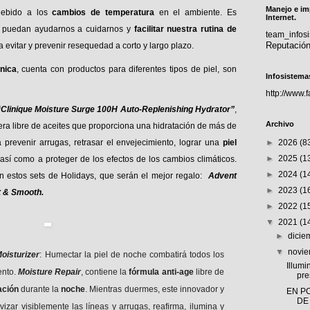
Manejo e im
debido a los
cambios de temperatura
en el ambiente. Es
Internet.
e puedan ayudarnos a cuidarnos y
facilitar
nuestra rutina de
team_info
Reputació
 evitar y prevenir resequedad a corto y largo plazo.
nica
, cuenta con productos para diferentes tipos de piel, son
Infosistema
http://www.
“Clinique Moisture Surge 100H Auto-Replenishing Hydrator”
,
Archivo
era libre de aceites que proporciona una hidratación de más de
prevenir arrugas, retrasar el envejecimiento, lograr una
piel
►
2026
(8
►
2025
(1
así como a proteger de los efectos de los cambios climáticos.
►
2024
(1
 estos sets de Holidays, que serán el mejor regalo:
Advent
►
2023
(1
 & Smooth.
►
2022
(1
▼
2021
(1
►
dici
▼
novi
oisturizer
: Humectar la piel de noche combatirá todos los
Illumi
ento.
Moisture Repair
, contiene la
fórmula anti-age
libre de
pre
ación
durante la
noche
. Mientras duermes, este innovador y
EN P
DE
zar visiblemente las líneas y arrugas, reafirma, ilumina y