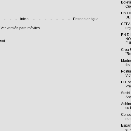
Bolet
Cue
UN H
DE
Inicio
Entrada antigua
CEPAL
Ver versión para móviles
urg
EN D
NO
om)
FUE
Crea 
“Re
Madri
the
Postu
Vic
El Com
Pre
Sushi 
Sor
Achim
su t
Conoc
no 
España
en e