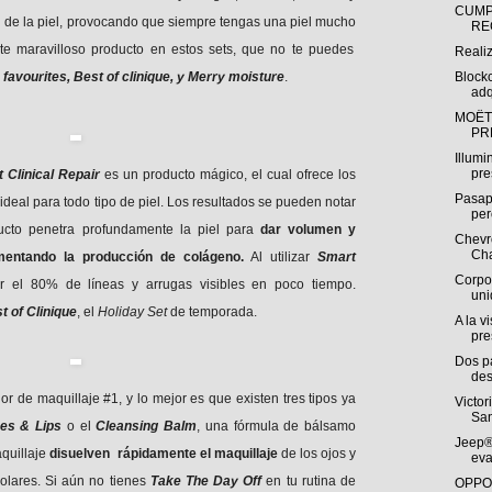
CUMP
n de la piel, provocando que siempre tengas una piel mucho
RE
ste maravilloso producto en estos sets, que no te puedes
Reali
favourites, Best of clinique, y Merry moisture
.
Block
adq
MOËT
PR
Illumi
pre
 Clinical Repair
es un producto mágico, el cual ofrece los
Pasap
ideal para todo tipo de piel. Los resultados se pueden notar
per
ducto penetra profundamente la piel para
dar volumen y
Chevro
Cha
mentando la producción de colágeno.
Al utilizar
Smart
Corpo
r el 80% de líneas y arrugas visibles en poco tiempo.
uni
t of Clinique
, el
Holiday Set
de temporada.
A la v
pre
Dos p
des
r de maquillaje #1, y lo mejor es que existen tres tipos ya
Victor
San
hes & Lips
o el
Cleansing Balm
, una fórmula de bálsamo
Jeep®
quillaje
disuelven rápidamente el maquillaje
de los ojos y
eva
olares. Si aún no tienes
Take The Day Off
en tu rutina de
OPPO 