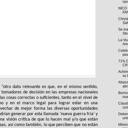
ran
NICO
FA
Chrys
Saf
Se in
Sto
La Voz
Ama
Celebr
pav
71% 
CR
Achim
su t
Alian
abri
 “otro dato relevante es que, en el mismo sentido, 
s tomadores de decisión en las empresas nacionales 
Burnou
nue
s cosas correctas o suficientes, tanto en el nivel de 
o y en el marco legal para lograr estar en una 
Claudi
con
vechar de mejor forma las diversas oportunidades 
rían generar por esta llamada ‘nueva guerra fría’ y 
Deben 
uni
na visión crítica de que lo hacen mal y/o que están 
as, así como también, lo que perciben que no están 
México