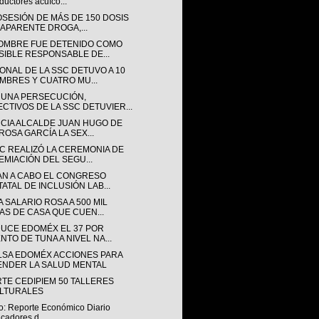
ductores acuíco...
OSESIÓN DE MÁS DE 150 DOSIS
 APARENTE DROGA,...
OMBRE FUE DETENIDO COMO
SIBLE RESPONSABLE DE...
ONAL DE LA SSC DETUVO A 10
MBRES Y CUATRO MU...
 UNA PERSECUCIÓN,
ECTIVOS DE LA SSC DETUVIER...
CIA ALCALDE JUAN HUGO DE
ROSA GARCÍA LA SEX...
SC REALIZÓ LA CEREMONIA DE
EMIACIÓN DEL SEGU...
AN A CABO EL CONGRESO
TATAL DE INCLUSIÓN LAB...
 SALARIO ROSA A 500 MIL
AS DE CASA QUE CUEN...
UCE EDOMÉX EL 37 POR
NTO DE TUNA A NIVEL NA...
LSA EDOMÉX ACCIONES PARA
ENDER LA SALUD MENTAL
RTE CEDIPIEM 50 TALLERES
LTURALES
o: Reporte Económico Diario
icadores d...