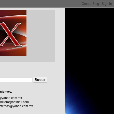
informes.
c@yahoo.com.mx
nciero@hotmail.com
sistemas@yahoo.com.mx