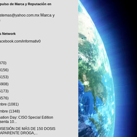
pulso de Marca y Reputación en
Marca y
sistemas@yahoo.com.mx
n
s Network
facebook.com/informativ0
370)
3156)
4153)
6908)
5173)
4576)
embre
(1081)
embre
(1348)
nation Day: CISO Special Edition
senta 10...
OSESIÓN DE MÁS DE 150 DOSIS
 APARENTE DROGA,...