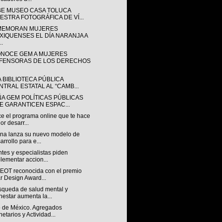
BE MUSEO CASA TOLUCA
ESTRA FOTOGRÁFICA DE VÍ...
EMORAN MUJERES
XIQUENSES EL DÍA NARANJA A
..
NOCE GEM A MUJERES
FENSORAS DE LOS DERECHOS
A BIBLIOTECA PÚBLICA
NTRAL ESTATAL AL “CAMB...
ÑA GEM POLÍTICAS PÚBLICAS
E GARANTICEN ESPAC...
e el programa online que te hace
or desarr...
na lanza su nuevo modelo de
arrollo para e...
tes y especialistas piden
lementar accion...
OT reconocida con el premio
r Design Award...
squeda de salud mental y
nestar aumenta la...
 de México. Agregados
etarios y Actividad...