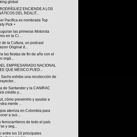
king global
 RODRÍGUEZ ENCIENDE A LOS
NÁTICOS DEL REALIT...
ler Pacifica es nombrada Top
ety Pick +
auguran las primeras Motorola
res en la Ci...
 de la Cultura, un podcast
zon Original d...
a las fiestas de fin de año con el
o orgá...
DEL EMPRESARIADO NACIONAL
EE QUE MÉXICO PUED...
 Sachs exhibe una recolección de
rayector...
za de Santander y la CANIRAC
rá crédito y...
t, cómo prevenirlo y ayudar a
stra mente ...
pia aterriza en Colombia para
ocer a sus ...
ferrocarrileros de todo el país
rse y seg...
 entre los 10 principales