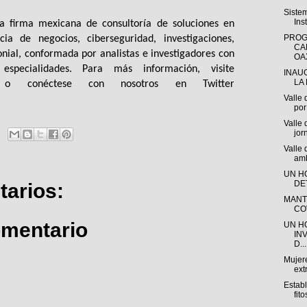
Siste
Ins
firma mexicana de consultoría de soluciones en 
PROG
ia de negocios, ciberseguridad, investigaciones, 
CA
nial, conformada por analistas e investigadores con 
OAX
amplia experiencia dichas especialidades. Para más información, visite 
INAU
LA 
o conéctese con nosotros en Twitter 
Valle 
por 
Valle 
jor
Valle
amb
UN H
DE
arios:
MANT
CO
omentario
UN H
IN
D...
Mujere
ext
Estab
fito