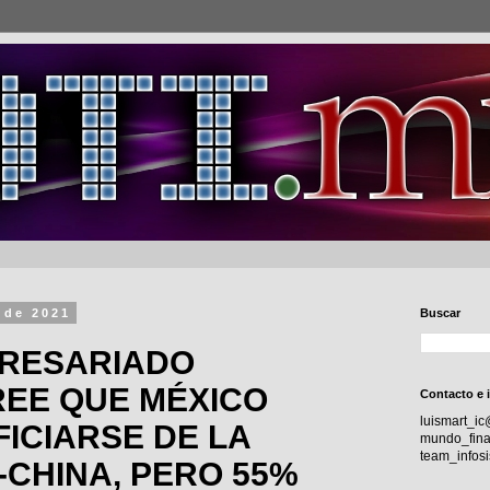
 de 2021
Buscar
PRESARIADO
REE QUE MÉXICO
Contacto e 
luismart_i
ICIARSE DE LA
mundo_fina
team_info
-CHINA, PERO 55%