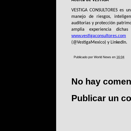
VESTIGA CONSULTORES es una 
manejo de riesgos, inteligenc
auditorias y protección patrimo
www.vestigaconsultores.com
 
(@VestigaMexico) y LinkedIn.
Publicado por
World News
en
16:04
No hay coment
Publicar un c