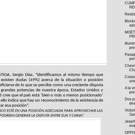
CUMP
RE
Reali
Block
adq
MOËT
PR
Illumi
pre
Pasap
per
Chevro
Cha
TIGA, Sergio Díaz, “identificamos al mismo tiempo que 
Corpo
existen dudas (49%) acerca de la situación o posición 
uni
ficiarse de lo que se percibe como una creciente disputa 
A la v
os grandes potencias de nuestra época, Estados Unidos y 
pre
 cree que el país está ‘bien o más o menos posicionado’ 
Dos p
llo indica que hay un reconocimiento de la existencia de 
des
r esa posición”.
Victor
ICO ESTÁ EN UNA POSICIÓN ADECUADA PARA APROVECHAR LAS 
San
ODRÍAN GENERAR LA DISPUTA ENTRE EUA Y CHINA?
Jeep®
eva
OPPO 