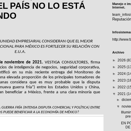
EL PAÍS NO LO ESTÁ
Manejo e im
Internet.
NDO
team_info
Reputació
Infosistema
http://www.
MUNIDAD EMPRESARIAL CONSIDERAN QUE EL MEJOR 
IONAL PARA MÉXICO ES FORTLECER SU RELACIÓN CON 
E.U.A.
Archivo
►
2026
(8
de noviembre de 2021. 
VESTIGA CONSULTORES, firma 
►
2025
(1
ios de inteligencia de negocios, seguridad corporativa, 
entificó en su más reciente entrega del Monitoreo de 
►
2024
(1
na elevada proporción de los principales tomadores de 
►
2023
(1
canas considera que es muy probable que la disputa 
nueva guerra fría”) entre los Estados Unidos y China, 
►
2022
(1
 beneficiar a México, frente a una clara minoría que 
▼
2021
(1
►
dici
▼
novi
GUERRA FRÍA (INTENSA DISPUTA COMERCIAL Y POLÍTICA) ENTRE 
OS PUEDE BENEFICIAR A LA ECONOMÍA DE MÉXICO?
Illumi
pre
EN P
DE