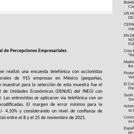
Bolet
Cue
UN H
DE
CEPAL
urg
EN D
NO
FUE
l de Percepciones Empresariales
Crea 
“Re
Madri
the
e realizó una encuesta telefónica con accionistas 
Postu
Vic
enerales de 915 empresas en México (pequeñas, 
El Com
 muestral para la selección de esta muestra fue el 
Pre
nal de Unidades Económicas (DENUE) del INEGI con 
Sushi 
 Las entrevistas se aplicaron vía telefónica con un 
Sor
recodificadas. El margen de error mínimo para la 
Achim
su t
/- 4.10% y considerando un nivel de confianza de 
Conoc
izó entre el 8 y el 25 de noviembre de 2021.
no 
España
en e