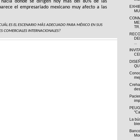
 hacia donde se dirigen hoy más del 80% de las 
EXHI
parece el empresariado mexicano muy afecto a las 
MU
CONM
ME
CUÁL ES EL ESCENARIO MÁS ADECUADO PARA MÉXICO EN SUS 
TR.
ES COMERCIALES INTERNACIONALES?
RECO
DE
...
INVIT
CE
DISE
QU
Conoc
mej
Creha
des
Pacien
imp
PEUGE
"Ca
La bú
bie
Banco
Mon