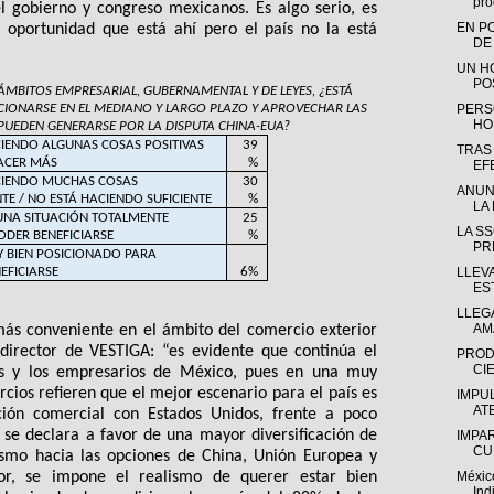
pro
 gobierno y congreso mexicanos. Es algo serio, es 
EN P
oportunidad que está ahí pero el país no la está 
DE
UN H
PO
ÁMBITOS EMPRESARIAL, GUBERNAMENTAL Y DE LEYES, ¿ESTÁ 
IONARSE EN EL MEDIANO Y LARGO PLAZO Y APROVECHAR LAS 
PERS
HO
UEDEN GENERARSE POR LA DISPUTA CHINA-EUA?
IENDO ALGUNAS COSAS POSITIVAS 
39
TRAS
HACER MÁS
%
EF
CIENDO MUCHAS COSAS 
30
ANUN
 / NO ESTÁ HACIENDO SUFICIENTE
%
LA 
UNA SITUACIÓN TOTALMENTE 
25
LA S
DER BENEFICIARSE
%
PR
 BIEN POSICIONADO PARA 
EFICIARSE
6%
LLEV
ES
LLEGA
AM
más conveniente en el ámbito del comercio exterior 
director de VESTIGA: “es evidente que continúa el 
PROD
CIE
s y los empresarios de México, pues en una muy 
rcios refieren que el mejor escenario para el país es 
IMPU
AT
ción comercial con Estados Unidos, frente a poco 
se declara a favor de una mayor diversificación de 
IMPA
CU
smo hacia las opciones de China, Unión Europea y 
or, se impone el realismo de querer estar bien 
Méxic
Ind