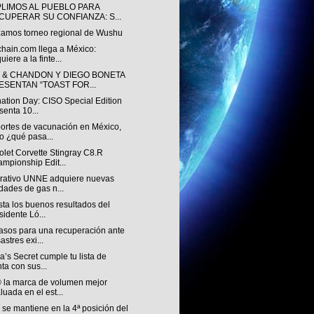
LIMOS AL PUEBLO PARA
CUPERAR SU CONFIANZA: S...
zamos torneo regional de Wushu
chain.com llega a México:
uiere a la finte...
 & CHANDON Y DIEGO BONETA
ESENTAN “TOAST FOR...
nation Day: CISO Special Edition
senta 10...
ortes de vacunación en México,
o ¿qué pasa...
let Corvette Stingray C8.R
mpionship Edit...
rativo UNNE adquiere nuevas
dades de gas n...
ista los buenos resultados del
sidente Ló...
asos para una recuperación ante
astres exi...
ia’s Secret cumple tu lista de
ta con sus...
 la marca de volumen mejor
luada en el est...
se mantiene en la 4ª posición del