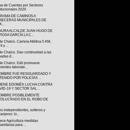
ma de Cuentas por Sectores
titucionales 2020
RAMA DE CAMINOS A
BECERAS MUNICIPALES DE
...
GURA ALCALDE JUAN HUGO DE
ROSA GARCÍA LA C...
de Chalco. Carrera Atlética 5 KM,
ti y ...
de Chalco. Dan continuidad a las
nadas d...
 de Chalco. Edil promueve
ientes laborale...
OMBRE FUE RESGUARDADO Y
TENIDO POR POLICÍAS ...
IENE EDOMÉX LUCHA CONTRA
VID-19 Y SECTOR SAL...
OMBRE POSIBLEMENTE
VOLUCRADO EN EL ROBO DE
s independientes, solteros y
ranjeros: lo...
lece Agricultura medidas
sanitarias para ...