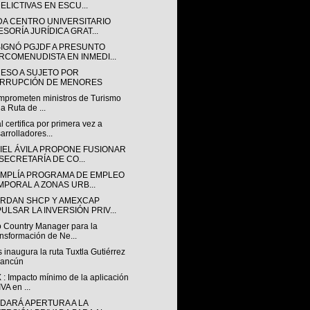
DELICTIVAS EN ESCU...
DA CENTRO UNIVERSITARIO
ESORÍA JURÍDICA GRAT...
IGNÓ PGJDF A PRESUNTO
RCOMENUDISTA EN INMEDI...
ESO A SUJETO POR
RRUPCIÓN DE MENORES
mprometen ministros de Turismo
la Ruta de ...
 certifica por primera vez a
arrolladores...
IEL ÁVILA PROPONE FUSIONAR
 SECRETARÍA DE CO...
AMPLÍA PROGRAMA DE EMPLEO
MPORAL A ZONAS URB...
RDAN SHCP Y AMEXCAP
PULSAR LA INVERSIÓN PRIV...
 Country Manager para la
nsformación de Ne...
s inaugura la ruta Tuxtla Gutiérrez
Cancún
: Impacto mínimo de la aplicación
IVA en ...
 DARÁ APERTURA A LA