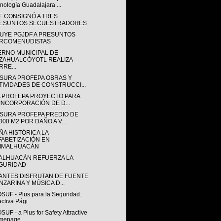
nología Guadalajara ...
F CONSIGNÓ A TRES
ESUNTOS SECUESTRADORES
UYE PGJDF A PRESUNTOS
RCOMENUDISTAS
ERNO MUNICIPAL DE
ZAHUALCÓYOTL REALIZA
RRE...
SURA PROFEPA OBRAS Y
TIVIDADES DE CONSTRUCCI...
IA PROFEPA PROYECTO PARA
INCORPORACIÓN DE D...
SURA PROFEPA PREDIO DE
000 M2 POR DAÑO A V...
ÑA HISTÓRICA LA
FABETIZACIÓN EN
IMALHUACÁN
ALHUACÁN REFUERZA LA
GURIDAD
ANTES DISFRUTAN DE FUENTE
NZARINA Y MÚSICA D...
OSUF - Plus para la Seguridad.
activa Pági...
SUF - a Plus for Safety Attractive
epage,...