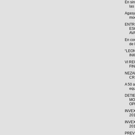
En sin
las
Agasys
mod
ENTR
ES
AVA
En con
de 
“LEON
INI
VI R
FIN
NEZA
CR
A 50 a
equ
DETIE
MO
OPE
INVEX
201
INVEX
201
PREV