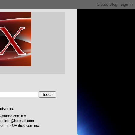
informes.
c@yahoo.com.mx
nciero@hotmail.com
sistemas@yahoo.com.mx