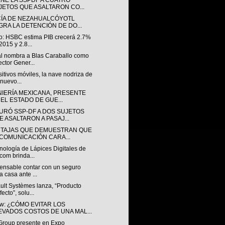
ENE LA SSPDF A CUATRO
JETOS QUE ASALTARON CO...
CÍA DE NEZAHUALCÓYOTL
GRA LA DETENCIÓN DE DO...
o: HSBC estima PIB crecerá 2.7%
2015 y 2.8...
l nombra a Blas Caraballo como
ector Gener...
itivos móviles, la nave nodriza de
 nuevo...
IERÍA MEXICANA, PRESENTE ​
 EL ESTADO DE GUE...
URÓ SSP-DF A DOS SUJETOS
E ASALTARON A PASAJ...
NTAJAS QUE DEMUESTRAN QUE
 COMUNICACIÓN CARA...
nología de Lápices Digitales de
om brinda...
pensable contar con un seguro
a casa ante ...
ult Systèmes lanza, “Producto
fecto”, solu...
w: ¿CÓMO EVITAR LOS
EVADOS COSTOS DE UNA MAL...
roup presente en Expo