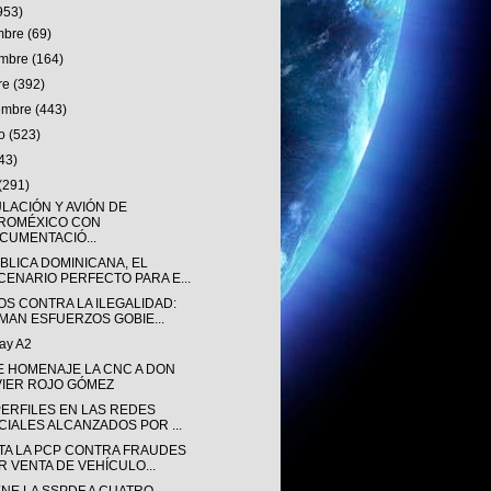
953)
embre
(69)
embre
(164)
re
(392)
iembre
(443)
to
(523)
43)
(291)
ULACIÓN Y AVIÓN DE
ROMÉXICO CON
CUMENTACIÓ...
BLICA DOMINICANA, EL
CENARIO PERFECTO PARA E...
OS CONTRA LA ILEGALIDAD:
MAN ESFUERZOS GOBIE...
ay A2
E HOMENAJE LA CNC A DON
VIER ROJO GÓMEZ
PERFILES EN LAS REDES
CIALES ALCANZADOS POR ...
TA LA PCP CONTRA FRAUDES
R VENTA DE VEHÍCULO...