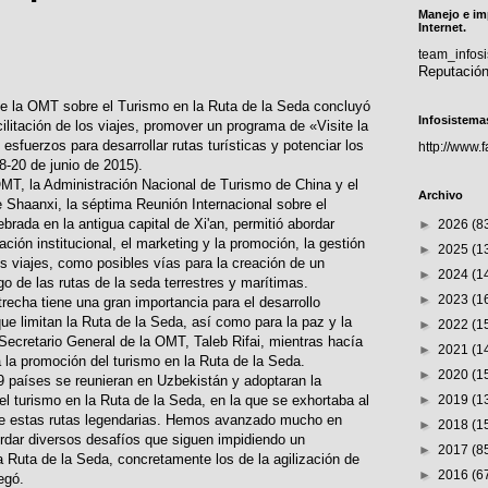
Manejo e im
Internet.
team_info
Reputació
de la OMT sobre el Turismo en la Ruta de la Seda concluyó
Infosistema
ilitación de los viajes, promover un programa de «Visite la
esfuerzos para desarrollar rutas turísticas y potenciar los
http://www.
8-20 de junio de 2015).
MT, la Administración Nacional de Turismo de China y el
Archivo
e Shaanxi, la séptima Reunión Internacional sobre el
brada en la antigua capital de Xi'an, permitió abordar
►
2026
(8
ción institucional, el marketing y la promoción, la gestión
►
2025
(1
los viajes, como posibles vías para la creación de un
►
2024
(1
go de las rutas de la seda terrestres y marítimas.
►
2023
(1
recha tiene una gran importancia para el desarrollo
ue limitan la Ruta de la Seda, así como para la paz y la
►
2022
(1
l Secretario General de la OMT, Taleb Rifai, mientras hacía
►
2021
(1
a la promoción del turismo en la Ruta de la Seda.
►
2020
(1
países se reunieran en Uzbekistán y adoptaran la
 turismo en la Ruta de la Seda, en la que se exhortaba al
►
2019
(1
o de estas rutas legendarias. Hemos avanzado mucho en
►
2018
(1
dar diversos desafíos que siguen impidiendo un
►
2017
(8
a Ruta de la Seda, concretamente los de la agilización de
►
2016
(6
egó.