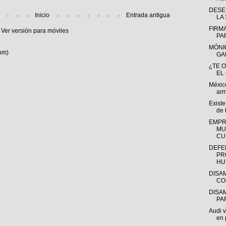
DESE
Inicio
Entrada antigua
LA
FIRM
Ver versión para móviles
PA
MÓNI
om)
GA
¿TE 
EL
México
arm
Existe
de 
EMPR
MU
CU
DEFE
PR
HU
DISA
CO
DISA
PA
Audi v
en 