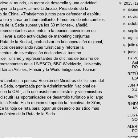
rirse al mundo, un motor de desarrollo y una actividad
▼
2015
(1
uyen a la paz», afirmó Li Jinzao, Presidente de la
►
dici
 de China. «Trabajemos juntos para defender el espíritu
►
novi
 era y crear un futuro brillante. El número de intercambios
►
octub
uta de la Seda supera ya los 30 millones», añadió.
epresentantes asistentes a la reunión convinieron en
►
sept
s, llevar a cabo actividades de marketing conjuntas
►
agos
 Ruta de la Seda»), profundizar en la cooperación regional,
►
julio
(
ticos desarrollando rutas turísticas y reforzar la
▼
junio
centros de investigación dedicados al turismo.
s de Turismo y representantes de oficinas de turismo de
TRIP
AE
representantes de la UNESCO, BBC Worldwide, University
DO
 Hainan Airlines, Finnair y la World Indigenous Tourism
REPÚ
ES
ró también la primera Reunión de Ministros de Turismo del
JUNT
a Seda, organizada por la Administración Nacional de
SU
con la OMT, a la que asistieron ministros y viceministros
BeoPl
iscutir las oportunidades de desarrollo turístico a lo largo
e la Seda. En la reunión se aprobó la Iniciativa de Xi’an,
RIND
 la hoja de ruta para lograr un desarrollo turístico más
JA
conómico de la Ruta de la Seda.
LOS 
SO
ALER
PO