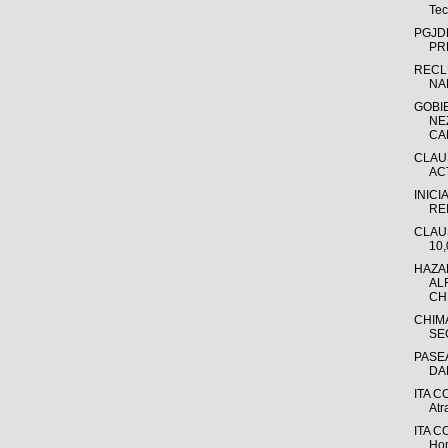
Tec
PGJD
PR
RECL
NA
GOBI
NE
CA
CLAU
AC
INIC
RE
CLAU
10,
HAZA
AL
CH
CHIM
SE
PASE
DA
ITA C
Atr
ITA CO
Hom