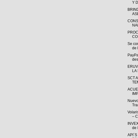
Y 
BRIN
AS
CONS
NA
PROC
CO
Se co
de 
PayPal
des
ERUV
LA
SCT 
TE
ACUE
IM
Nuevo
Tra
Volari
– 
INVEX 
de 
API´S