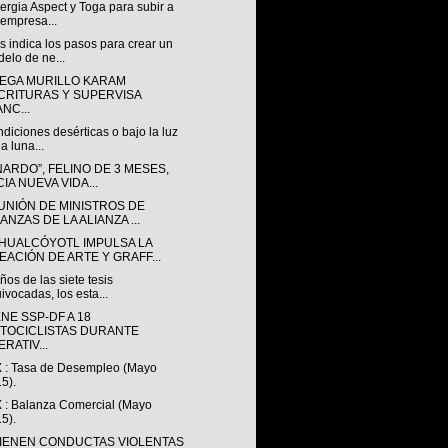
ergia Aspect y Toga para subir a
 empresa...
 indica los pasos para crear un
elo de ne...
EGA MURILLO KARAM
CRITURAS Y SUPERVISA
NC...
diciones desérticas o bajo la luz
la luna...
ARDO”, FELINO DE 3 MESES,
CIA NUEVA VIDA...
EUNIÓN DE MINISTROS DE
ANZAS DE LA ALIANZA ...
HUALCÓYOTL IMPULSA LA
EACIÓN DE ARTE Y GRAFF...
ños de las siete tesis
ivocadas, los esta...
NE SSP-DF A 18
TOCICLISTAS DURANTE
RATIV...
 : Tasa de Desempleo (Mayo
5).
 : Balanza Comercial (Mayo
5).
IENEN CONDUCTAS VIOLENTAS