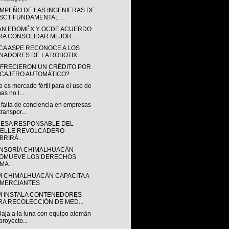
MPEÑO DE LAS INGENIERAS DE
 SCT FUNDAMENTAL ...
AN EDOMÉX Y OCDE ACUERDO
RA CONSOLIDAR MEJOR...
CA ASPE RECONOCE A LOS
NADORES DE LA ROBOTIX...
OFRECIERON UN CRÉDITO POR
 CAJERO AUTOMÁTICO?
 es mercado fértil para el uso de
as no l...
 falta de conciencia en empresas
transpor...
ESA RESPONSABLE DEL
ELLE REVOLCADERO
BRIRÁ...
NSORÍA CHIMALHUACÁN
OMUEVE LOS DERECHOS
MA...
M CHIMALHUACÁN CAPACITA A
MERCIANTES
M INSTALA CONTENEDORES
RA RECOLECCIÓN DE MED...
iaja a la luna con equipo alemán
proyecto...