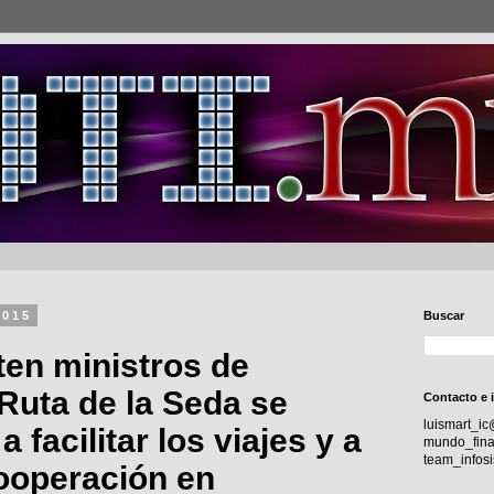
2015
Buscar
en ministros de
Ruta de la Seda se
Contacto e 
luismart_i
facilitar los viajes y a
mundo_fina
team_info
cooperación en