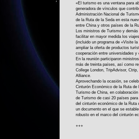
«El turismo es una ventana para ab
generadora de vínculos que contrib
Administración Nacional de Turismo
de la Ruta de la Seda en esta nueva
entre China y otros países de la R
Los ministros de Turismo y demás r
facilitar en mayor medida los viaje
(incluido un programa de «Visite la
ampliar la oferta de productos turís
cooperación entre universidades y 
En la reunión participaron ministro
más de treinta países, así como 
College London, TripAdvisor, Ctrip,
Alliance.
Aprovechando la ocasión, se celeb
Cinturón Económico de la Ruta de l
Turismo de China, en colaboración 
de Turismo de casi 20 países para d
del cinturón económico de la Ruta d
un documento en el que se establece
robusto en el marco del cinturón e
+++