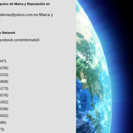
pulso de Marca y Reputación en
Marca y
sistemas@yahoo.com.mx
n
s Network
facebook.com/informativ0
347)
3156)
4153)
6908)
5173)
4576)
5262)
3298)
5502)
586)
73)