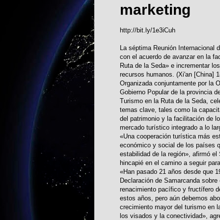
marketing
http://bit.ly/1e3iCuh
La séptima Reunión Internacional 
con el acuerdo de avanzar en la fac
Ruta de la Seda» e incrementar los 
recursos humanos. (Xi'an [China] 1
Organizada conjuntamente por la O
Gobierno Popular de la provincia d
Turismo en la Ruta de la Seda, cele
temas clave, tales como la capacita
del patrimonio y la facilitación de 
mercado turístico integrado a lo lar
«Una cooperación turística más est
económico y social de los países q
estabilidad de la región», afirmó e
hincapié en el camino a seguir par
«Han pasado 21 años desde que 19 
Declaración de Samarcanda sobre el
renacimiento pacífico y fructífer
estos años, pero aún debemos abor
crecimiento mayor del turismo en l
los visados y la conectividad», agr