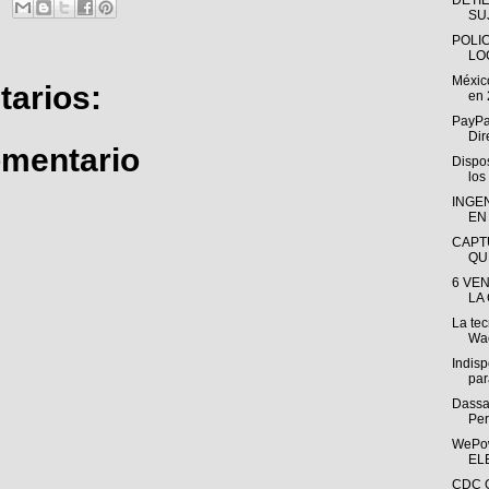
DETI
SU
POLI
LO
Méxic
arios:
en 
PayPa
Dir
omentario
Dispos
los
INGEN
EN
CAPT
QU
6 VE
LA
La tec
Wac
Indis
par
Dassa
Per
WePo
EL
CDC G