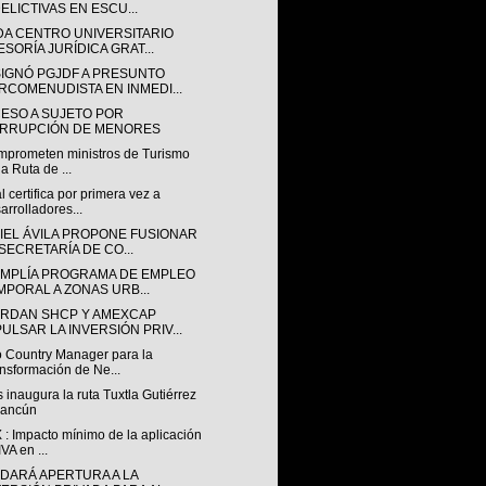
DELICTIVAS EN ESCU...
DA CENTRO UNIVERSITARIO
ESORÍA JURÍDICA GRAT...
IGNÓ PGJDF A PRESUNTO
RCOMENUDISTA EN INMEDI...
ESO A SUJETO POR
RRUPCIÓN DE MENORES
mprometen ministros de Turismo
la Ruta de ...
 certifica por primera vez a
arrolladores...
IEL ÁVILA PROPONE FUSIONAR
 SECRETARÍA DE CO...
AMPLÍA PROGRAMA DE EMPLEO
MPORAL A ZONAS URB...
RDAN SHCP Y AMEXCAP
PULSAR LA INVERSIÓN PRIV...
 Country Manager para la
nsformación de Ne...
s inaugura la ruta Tuxtla Gutiérrez
Cancún
: Impacto mínimo de la aplicación
IVA en ...
 DARÁ APERTURA A LA