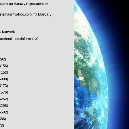
pulso de Marca y Reputación en
Marca y
sistemas@yahoo.com.mx
n
s Network
facebook.com/informativ0
292)
3156)
4153)
6908)
5173)
4576)
5262)
3298)
5502)
586)
73)