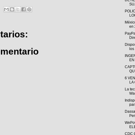
DETI
SU
POLI
LO
Méxic
en 
arios:
PayPa
Dir
Dispos
omentario
los
INGEN
EN
CAPT
QU
6 VE
LA
La tec
Wac
Indis
par
Dassa
Per
WePo
EL
CDC G