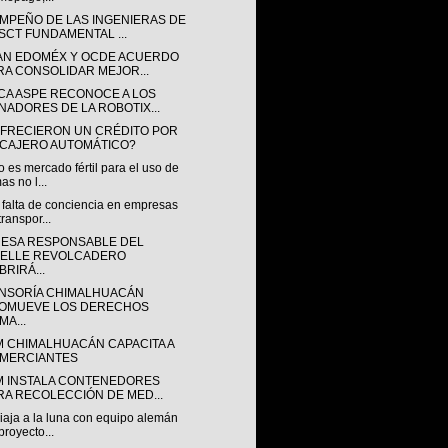
MPEÑO DE LAS INGENIERAS DE
 SCT FUNDAMENTAL ...
AN EDOMÉX Y OCDE ACUERDO
RA CONSOLIDAR MEJOR...
CA ASPE RECONOCE A LOS
NADORES DE LA ROBOTIX...
OFRECIERON UN CRÉDITO POR
 CAJERO AUTOMÁTICO?
 es mercado fértil para el uso de
as no l...
 falta de conciencia en empresas
transpor...
ESA RESPONSABLE DEL
ELLE REVOLCADERO
BRIRÁ...
NSORÍA CHIMALHUACÁN
OMUEVE LOS DERECHOS
MA...
M CHIMALHUACÁN CAPACITA A
MERCIANTES
M INSTALA CONTENEDORES
RA RECOLECCIÓN DE MED...
iaja a la luna con equipo alemán
proyecto...