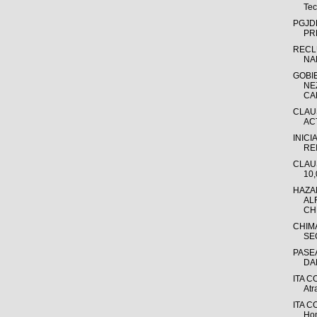
Tec
PGJD
PR
RECL
NA
GOBI
NE
CA
CLAU
AC
INIC
RE
CLAU
10,
HAZA
AL
CH
CHIM
SE
PASE
DA
ITA C
Atr
ITA CO
Hom