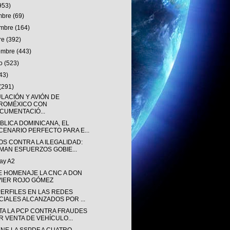
953)
embre
(69)
embre
(164)
re
(392)
iembre
(443)
to
(523)
43)
(291)
ULACIÓN Y AVIÓN DE
ROMÉXICO CON
CUMENTACIÓ...
BLICA DOMINICANA, EL
CENARIO PERFECTO PARA E...
OS CONTRA LA ILEGALIDAD:
MAN ESFUERZOS GOBIE...
ay A2
E HOMENAJE LA CNC A DON
VIER ROJO GÓMEZ
PERFILES EN LAS REDES
CIALES ALCANZADOS POR ...
TA LA PCP CONTRA FRAUDES
R VENTA DE VEHÍCULO...