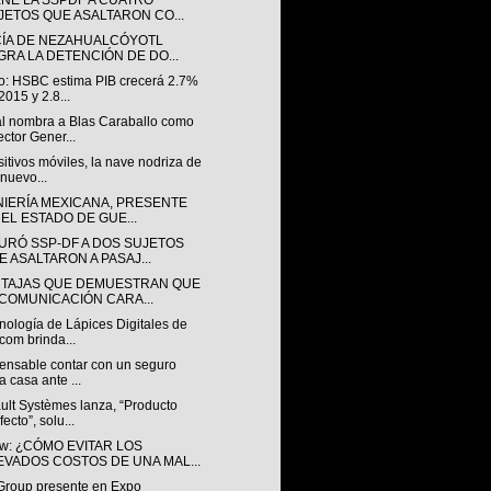
ENE LA SSPDF A CUATRO
JETOS QUE ASALTARON CO...
CÍA DE NEZAHUALCÓYOTL
GRA LA DETENCIÓN DE DO...
o: HSBC estima PIB crecerá 2.7%
2015 y 2.8...
l nombra a Blas Caraballo como
ector Gener...
itivos móviles, la nave nodriza de
 nuevo...
IERÍA MEXICANA, PRESENTE ​
 EL ESTADO DE GUE...
URÓ SSP-DF A DOS SUJETOS
E ASALTARON A PASAJ...
NTAJAS QUE DEMUESTRAN QUE
 COMUNICACIÓN CARA...
nología de Lápices Digitales de
om brinda...
pensable contar con un seguro
a casa ante ...
ult Systèmes lanza, “Producto
fecto”, solu...
w: ¿CÓMO EVITAR LOS
EVADOS COSTOS DE UNA MAL...
roup presente en Expo