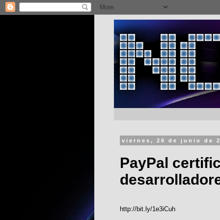
viernes, 26 de junio de 
PayPal certifi
desarrollador
http://bit.ly/1e3iCuh