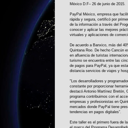
México D.F– 26 de junio de 2015.
PayPal México, empresa que facilita
rápida y segura, certificó por pri
de la información a través del Prog
conocer y aplicar las mejores prác
virtuales y aplicaciones de comerci
De acuerdo a Banxico, más del 40% 
Quintana Roo. De hecho Cancún es 
en afluencia de turistas internacio
turismo se encuentra entre las ci
de pagos para PayPal, ya que esta f
distancia servicios de viajes y hos
"Los desarrolladores y programado
constante por proporcionar herrami
destacó Antonio Martínez Bretón, 
programa contribuimos con el acce
empresas y profesionistas en Quint
mercados donde PayPal tiene pres
tendencias en pagos digitales”.
Este taller es el primero fuera de 
el marco del Programa Desarrollador