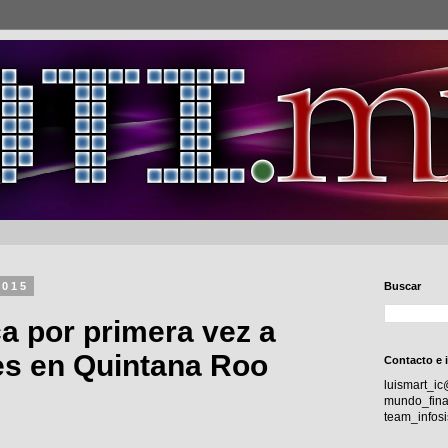
2015
Buscar
ca por primera vez a
es en Quintana Roo
Contacto e 
luismart_i
mundo_fina
team_info