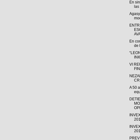
En sin
las
Agasys
mod
ENTR
ES
AVA
En con
de 
“LEON
INI
VI R
FIN
NEZA
CR
A 50 a
equ
DETIE
MO
OPE
INVEX
201
INVEX
201
PREV