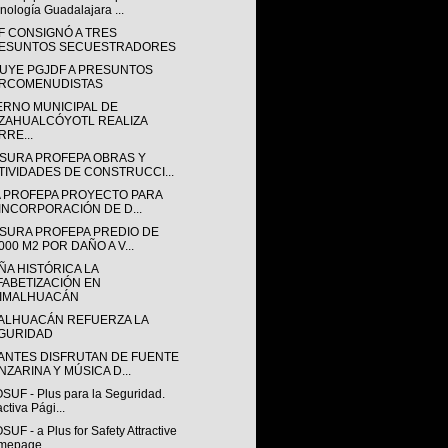
nología Guadalajara ...
F CONSIGNÓ A TRES
ESUNTOS SECUESTRADORES
UYE PGJDF A PRESUNTOS
RCOMENUDISTAS
ERNO MUNICIPAL DE
ZAHUALCÓYOTL REALIZA
RRE...
SURA PROFEPA OBRAS Y
TIVIDADES DE CONSTRUCCI...
IA PROFEPA PROYECTO PARA
INCORPORACIÓN DE D...
SURA PROFEPA PREDIO DE
000 M2 POR DAÑO A V...
ÑA HISTÓRICA LA
FABETIZACIÓN EN
IMALHUACÁN
ALHUACÁN REFUERZA LA
GURIDAD
ANTES DISFRUTAN DE FUENTE
NZARINA Y MÚSICA D...
OSUF - Plus para la Seguridad.
activa Pági...
SUF - a Plus for Safety Attractive
epage,...