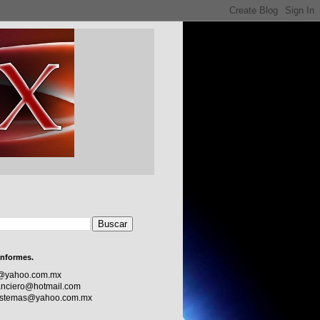
informes.
c@yahoo.com.mx
nciero@hotmail.com
sistemas@yahoo.com.mx