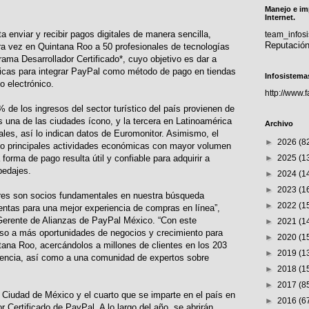
Manejo e im
Internet.
 enviar y recibir pagos digitales de manera sencilla,
team_info
Reputació
mera vez en Quintana Roo a 50 profesionales de tecnologías
rama Desarrollador Certificado*, cuyo objetivo es dar a
ticas para integrar PayPal como método de pago en tiendas
Infosistema
o electrónico.
http://www.
de los ingresos del sector turístico del país provienen de
una de las ciudades ícono, y la tercera en Latinoamérica
Archivo
nales, así lo indican datos de Euromonitor. Asimismo, el
►
2026
(8
nco principales actividades económicas con mayor volumen
orma de pago resulta útil y confiable para adquirir a
►
2025
(1
pedajes.
►
2024
(1
►
2023
(1
res son socios fundamentales en nuestra búsqueda
►
2022
(1
entas para una mejor experiencia de compras en línea”,
Gerente de Alianzas de PayPal México. “Con este
►
2021
(1
so a más oportunidades de negocios y crecimiento para
►
2020
(1
ana Roo, acercándolos a millones de clientes en los 203
►
2019
(1
encia, así como a una comunidad de expertos sobre
►
2018
(1
►
2017
(8
la Ciudad de México y el cuarto que se imparte en el país en
►
2016
(6
 Certificado de PayPal. A lo largo del año, se abrirán