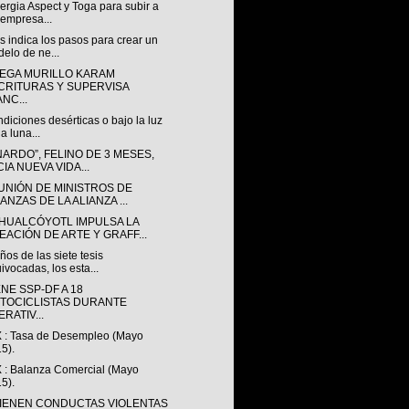
ergia Aspect y Toga para subir a
 empresa...
 indica los pasos para crear un
elo de ne...
EGA MURILLO KARAM
CRITURAS Y SUPERVISA
NC...
diciones desérticas o bajo la luz
la luna...
ARDO”, FELINO DE 3 MESES,
CIA NUEVA VIDA...
EUNIÓN DE MINISTROS DE
ANZAS DE LA ALIANZA ...
HUALCÓYOTL IMPULSA LA
EACIÓN DE ARTE Y GRAFF...
ños de las siete tesis
ivocadas, los esta...
NE SSP-DF A 18
TOCICLISTAS DURANTE
RATIV...
 : Tasa de Desempleo (Mayo
5).
 : Balanza Comercial (Mayo
5).
IENEN CONDUCTAS VIOLENTAS