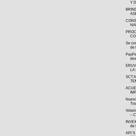
Y 
BRIN
AS
CONS
NA
PROC
CO
Se co
de 
PayPal
des
ERUV
LA
SCT 
TE
ACUE
IM
Nuevo
Tra
Volari
– 
INVEX 
de 
API´S