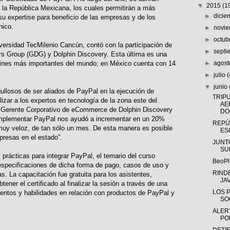
▼
2015
(1
 la República Mexicana, los cuales permitirán a más
►
dici
su expertise para beneficio de las empresas y de los
nico.
►
novi
►
octub
iversidad TecMilenio Cancún, contó con la participación de
►
sept
s Group (GDG) y Dolphin Discovery. Esta última es una
fines más importantes del mundo; en México cuenta con 14
►
agos
►
julio
(
▼
junio
llosos de ser aliados de PayPal en la ejecución de
TRIP
izar a los expertos en tecnología de la zona este del
AE
, Gerente Corporativo de eCommerce de Dolphin Discovery
DO
implementar PayPal nos ayudó a incrementar en un 20%
REPÚ
muy veloz, de tan sólo un mes. De esta manera es posible
ES
presas en el estado”.
JUNT
SU
rácticas para integrar PayPal, el temario del curso
BeoPl
 especificaciones de dicha forma de pago, casos de uso y
RIND
s. La capacitación fue gratuita para los asistentes,
JA
btener el certificado al finalizar la sesión a través de una
LOS 
entos y habilidades en relación con productos de PayPal y
SO
ALER
PO