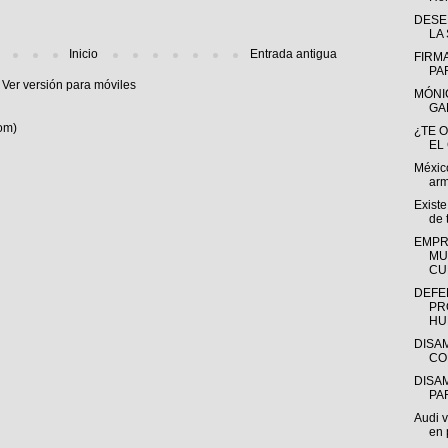
DESE
LA
Inicio
Entrada antigua
FIRM
PA
Ver versión para móviles
MÓNI
GA
om)
¿TE 
EL
México
arm
Existe
de 
EMPR
MU
CU
DEFE
PR
HU
DISA
CO
DISA
PA
Audi v
en 