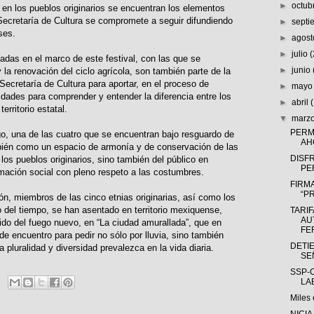
►
octub
 en los pueblos originarios se encuentran los elementos
 Secretaría de Cultura se compromete a seguir difundiendo
►
sept
ses.
►
agos
►
julio
zadas en el marco de este festival, con las que se
►
junio
la renovación del ciclo agrícola, son también parte de la
 Secretaría de Cultura para aportar, en el proceso de
►
may
idades para comprender y entender la diferencia entre los
►
abril
erritorio estatal.
▼
marz
PERM
o, una de las cuatro que se encuentran bajo resguardo de
AH
mbién como un espacio de armonía y de conservación de las
DISF
 los pueblos originarios, sino también del público en
PE
rmación social con pleno respeto a las costumbres.
FIRM
“P
ón, miembros de las cinco etnias originarias, así como los
 del tiempo, se han asentado en territorio mexiquense,
TARI
AU
ido del fuego nuevo, en “La ciudad amurallada”, que en
FER
de encuentro para pedir no sólo por lluvia, sino también
DETI
la pluralidad y diversidad prevalezca en la vida diaria.
SE
SSP-
LA
Miles 