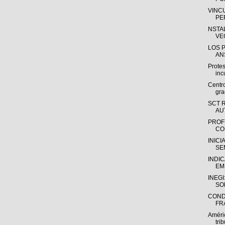
VINC
PE
NSTA
VE
LOS 
ANS
Protes
inc
Centr
gra
SCT 
AU
PROF
CO
INIC
SE
INDI
EM
INEG
SO
COND
FR
Améric
trib