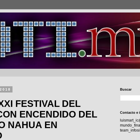
 2018
Buscar
XI FESTIVAL DEL
CON ENCENDIDO DEL
Contacto e 
luismart_i
O NAHUA EN
mundo_fina
team_info
O