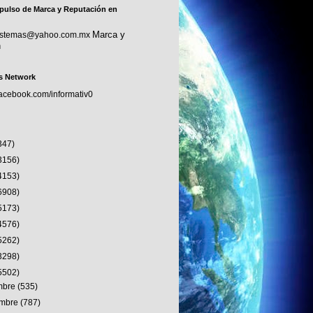
pulso de Marca y Reputación en
Marca y
sistemas@yahoo.com.mx
n
s Network
facebook.com/informativ0
347)
3156)
4153)
6908)
5173)
4576)
5262)
3298)
5502)
embre
(535)
embre
(787)