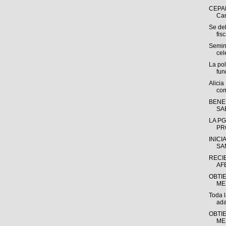
CEPAL
Car
Se deb
fisc
Semina
cel
La pol
fun
Alicia
com
BENE
SA
LA P
PR
INICI
SAN
RECI
AF
OBTI
ME
Toda l
ada
OBTI
ME