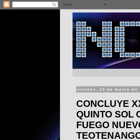
viernes, 23 de marzo de
CONCLUYE XX
QUINTO SOL 
FUEGO NUEV
TEOTENANG