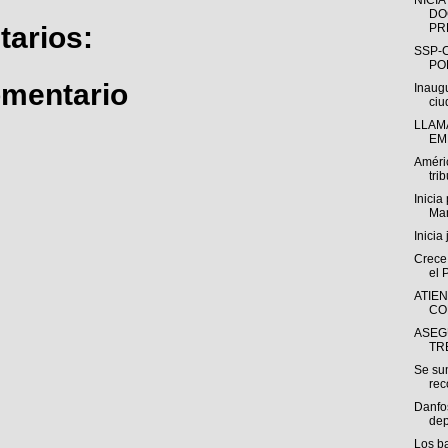
NICI
DO
PR
arios:
SSP-
PO
omentario
Inaug
ciu
LLAM
EM
Améric
trib
Inicia
Man
Inicia
Crece 
el 
ATIE
CO
ASEG
TR
Se sum
rec
Danfos
dep
Los ba