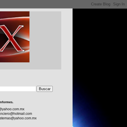
informes.
c@yahoo.com.mx
nciero@hotmail.com
sistemas@yahoo.com.mx