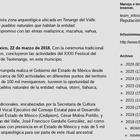
Manejo e im
Internet.
team_info
sta zona arqueológica ubicada en Tenango del Valle.
Reputació
o pueblos naturales que habitan la entidad.
mpromiso con las etnias matlazinca, mazahua, nahua,
Infosistema
http://www.
xico, 22 de marzo de 2018.
Con la ceremonia tradicional
o, concluyeron las actividades del XXXI Festival del
Archivo
 de Teotenango, en este municipio.
►
2026
(8
errumpida realiza el Gobierno del Estado de México desde
►
2025
(1
erca de 500 actividades en diferentes puntos del territorio
►
2024
(1
s de 100 mil mexiquenses, tuvieron la oportunidad de
►
2023
(1
pueblos naturales de la entidad: nahua, otomí, tlahuica,
►
2022
(1
►
2021
(1
radicionales, encabezadas por la Secretaria de Cultura
►
2020
(1
 Vocal Ejecutivo del Consejo Estatal para el Desarrollo
►
2019
(1
del Estado de México (Cedipiem), César Molina Portillo, y
go del Valle, José Francisco Garduño González, así como
▼
2018
(1
nias con presencia en el Estado de México y más de 5 mil
►
dici
arqueológica para ser parte de este ritual ancestral.
►
novi