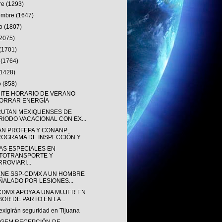
re
(1293)
iembre
(1647)
to
(1807)
(2075)
(1701)
o
(1764)
(1428)
o
(858)
ITE HORARIO DE VERANO
ORRAR ENERGÍA
RUTAN MEXIQUENSES DE
RIODO VACACIONAL CON EX...
AN PROFEPA Y CONANP
ROGRAMA DE INSPECCIÓN Y ...
FAS ESPECIALES EN
TOTRANSPORTE Y
ROVIARI...
ENE SSP-CDMX A UN HOMBRE
ÑALADO POR LESIONES...
CDMX APOYA A UNA MUJER EN
BOR DE PARTO EN LA...
exigirán seguridad en Tijuana