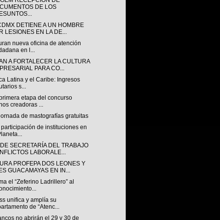
A GEM RECEPCIÓN DE
CUMENTOS DE LOS
ESUNTOS...
CDMX DETIENE A UN HOMBRE
R LESIONES EN LA DE...
uran nueva oficina de atención
dadana en l...
AN A FORTALECER LA CULTURA
PRESARIAL PARA CO...
a Latina y el Caribe: Ingresos
utarios s...
 primera etapa del concurso
os creadoras ...
 jornada de mastografías gratuitas
participación de instituciones en
Planeta...
NDE SECRETARÍA DEL TRABAJO
NFLICTOS LABORALE...
URA PROFEPA DOS LEONES Y
ES GUACAMAYAS EN IN...
a el “Zeferino Ladrillero” al
onocimiento...
s unifica y amplía su
artamento de “Atenc...
ncos no abrirán el 29 y 30 de