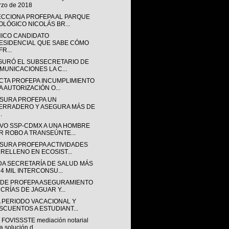
zo de 2018
ECCIONA PROFEPA AL PARQUE
OLÓGICO NICOLÁS BR...
NICO CANDIDATO
ESIDENCIAL QUE SABE CÓMO
R...
GURÓ EL SUBSECRETARIO DE
MUNICACIONES LA C...
CTA PROFEPA INCUMPLIMIENTO
A AUTORIZACIÓN O...
SURA PROFEPA UN
ERRADERO Y ASEGURA MÁS DE
.
VO SSP-CDMX A UNA HOMBRE
R ROBO A TRANSEÚNTE...
SURA PROFEPA ACTIVIDADES
 RELLENO EN ECOSIST...
DA SECRETARÍA DE SALUD MÁS
 4 MIL INTERCONSU...
NDE PROFEPA ASEGURAMIENTO
 CRÍAS DE JAGUAR Y...
A PERIODO VACACIONAL Y
SCUENTOS A ESTUDIANT...
 FOVISSSTE mediación notarial
a solución d...