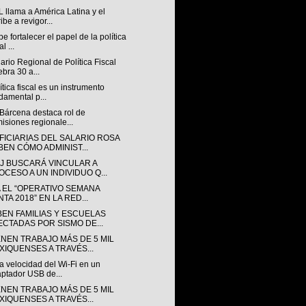
 llama a América Latina y el
ibe a revigor...
e fortalecer el papel de la política
al ...
rio Regional de Política Fiscal
ebra 30 a...
ítica fiscal es un instrumento
damental p...
 Bárcena destaca rol de
isiones regionale...
FICIARIAS DEL SALARIO ROSA
BEN CÓMO ADMINIST...
GJ BUSCARÁ VINCULAR A
OCESO A UN INDIVIDUO Q...
A EL “OPERATIVO SEMANA
TA 2018” EN LA RED...
BEN FAMILIAS Y ESCUELAS
ECTADAS POR SISMO DE...
ENEN TRABAJO MÁS DE 5 MIL
XIQUENSES A TRAVÉS...
a velocidad del Wi-Fi en un
ptador USB de...
ENEN TRABAJO MÁS DE 5 MIL
XIQUENSES A TRAVÉS...