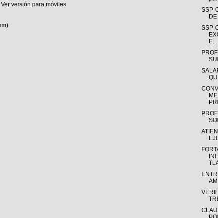
Ver versión para móviles
SSP-
DE
om)
SSP-
EX
E...
PROF
SUR
SALA
QU
CONV
ME
PRE
PROFE
SO
ATIE
EJ
FORT
IN
TLA
ENTR
AM
VERI
TR
CLAU
PO