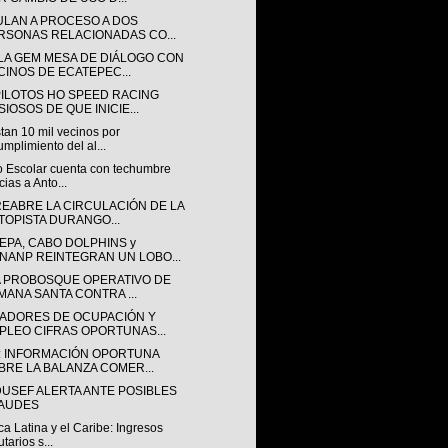
ULAN A PROCESO A DOS
RSONAS RELACIONADAS CO...
LA GEM MESA DE DIÁLOGO CON
CINOS DE ECATEPEC...
PILOTOS HO SPEED RACING
IOSOS DE QUE INICIE...
tan 10 mil vecinos por
umplimiento del al...
o Escolar cuenta con techumbre
cias a Anto...
REABRE LA CIRCULACIÓN DE LA
TOPISTA DURANGO...
EPA, CABO DOLPHINS y
NANP REINTEGRAN UN LOBO...
IA PROBOSQUE OPERATIVO DE
MANA SANTA CONTRA ...
CADORES DE OCUPACIÓN Y
PLEO CIFRAS OPORTUNAS...
I: INFORMACIÓN OPORTUNA
BRE LA BALANZA COMER...
USEF ALERTA ANTE POSIBLES
AUDES
a Latina y el Caribe: Ingresos
utarios s...