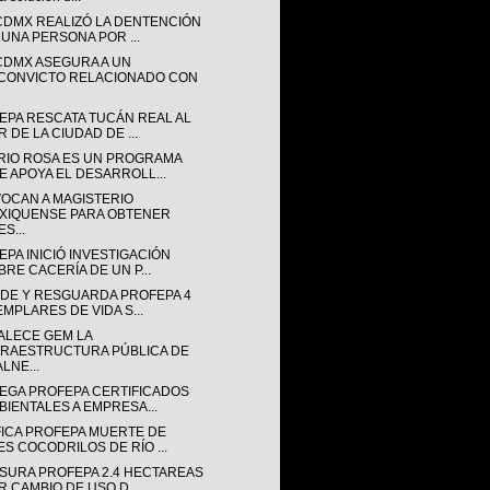
CDMX REALIZÓ LA DENTENCIÓN
 UNA PERSONA POR ...
CDMX ASEGURA A UN
CONVICTO RELACIONADO CON
EPA RESCATA TUCÁN REAL AL
 DE LA CIUDAD DE ...
RIO ROSA ES UN PROGRAMA
E APOYA EL DESARROLL...
OCAN A MAGISTERIO
XIQUENSE PARA OBTENER
S...
PA INICIÓ INVESTIGACIÓN
BRE CACERÍA DE UN P...
NDE Y RESGUARDA PROFEPA 4
EMPLARES DE VIDA S...
ALECE GEM LA
FRAESTRUCTURA PÚBLICA DE
LNE...
EGA PROFEPA CERTIFICADOS
BIENTALES A EMPRESA...
FICA PROFEPA MUERTE DE
ES COCODRILOS DE RÍO ...
SURA PROFEPA 2.4 HECTAREAS
R CAMBIO DE USO D...