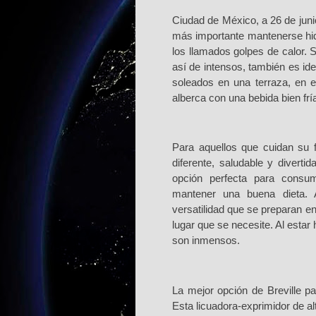
C
iudad de México, a 26 de jun
m
ás importante mantenerse hid
los llamados golpes de calor. 
así de intensos, también es ide
soleados en una terraza, en e
alberca con una bebida bien fr
P
ara aquellos que cuidan su f
diferente, saludable y divert
opción perfecta para consum
mantener una buena dieta. 
versatilidad que se preparan en
lugar que se necesite. Al estar
son inmensos.
L
a mejor opción de Breville p
Esta licuadora-exprimidor de al