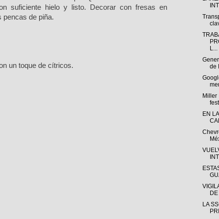
IN
n suficiente hielo y listo. Decorar con fresas en
s pencas de pi
ñ
a.
Trans
cla
TRAB
PR
L...
Gener
on un toque de cí
tricos.
de 
Google
mer
Miller
fest
EN L
CA
Chevr
Méx
VUEL
IN
ESTA
GU
VIGI
DE
LA SS
PR