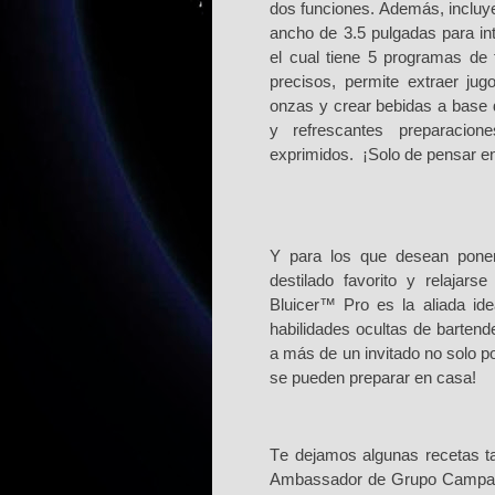
dos funciones. Además, incluye
ancho de 3.5 pulgadas para in
el cual tiene 5 programas de 
precisos, permite extraer jug
onzas y crear bebidas a base 
y refrescantes preparacion
exprimidos.
¡Solo de pensar en
Y
para los que desean poner
destilado favorito y relajar
Bluicer™ Pro es la aliada id
habilidades ocultas de bartend
a más de un invitado no solo por
se pueden preparar en casa!
T
e dejamos algunas recetas t
Ambassador de Grupo Campari;