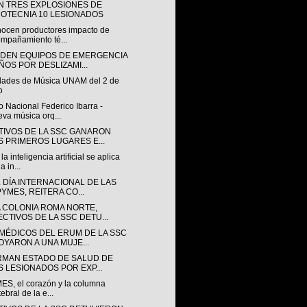
N TRES EXPLOSIONES DE
ROTECNIA 10 LESIONADOS
ocen productores impacto de
mpañamiento té...
NDEN EQUIPOS DE EMERGENCIA
ÑOS POR DESLIZAMI...
idades de Música UNAM del 2 de
o
 Nacional Federico Ibarra -
va música orq...
TIVOS DE LA SSC GANARON
S PRIMEROS LUGARES E...
a inteligencia artificial se aplica
a in...
 DÍA INTERNACIONAL DE LAS
PYMES, REITERA CO...
A COLONIA ROMA NORTE,
ECTIVOS DE LA SSC DETU...
MÉDICOS DEL ERUM DE LA SSC
OYARON A UNA MUJE...
RMAN ESTADO DE SALUD DE
S LESIONADOS POR EXP...
ES, el corazón y la columna
tebral de la e...