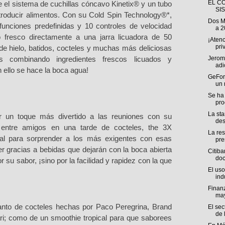
EL C
 el sistema de cuchillas có
ncavo Kinetix
® y un tubo
SI
troducir alimentos. Con su Cold Spin Technology®*,
Dos M
funciones predefinidas y 10 controles de velocidad
a 2
o fresco directamente a una jarra licuadora de 50
¡Atenc
pri
de hielo, batidos, cocteles y muchas más deliciosas
Jerome
es combinando ingredientes frescos licuados y
adi
 ello se hace la boca agua!
GeFor
un 
Se ha
pro
La sta
 un toque más divertido a las reuniones con su
des
se entre amigos en una tarde de cocteles, the 3X
La res
eal para sorprender a los más exigentes con esas
pre
er gracias a bebidas que dejarán con la boca abierta
Citiba
doc
 su sabor, ¡sino por la facilidad y rapidez con la que
El uso
indu
Finanz
ma
anto de cocteles hechas por Paco Peregrina, Brand
El sec
de l
 como de un smoothie tropical para que saborees