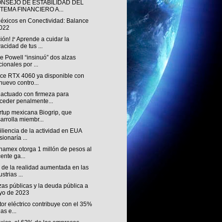
ONSEJO DE ESTABILIDAD DEL
STEMA FINANCIERO A...
éxicos en Conectividad: Balance
022
ión!🚩Aprende a cuidar la
vacidad de tus ...
 Powell “insinuó” dos alzas
cionales por ...
ce RTX 4060 ya disponible con
nuevo contro...
 actuado con firmeza para
ceder penalmente...
rtup mexicana Biogrip, que
arrolla miembr...
iliencia de la actividad en EUA
sionaría ...
namex otorga 1 millón de pesos al
ente ga...
 de la realidad aumentada en las
strias ...
as públicas y la deuda pública a
yo de 2023
tor eléctrico contribuye con el 35%
as e...