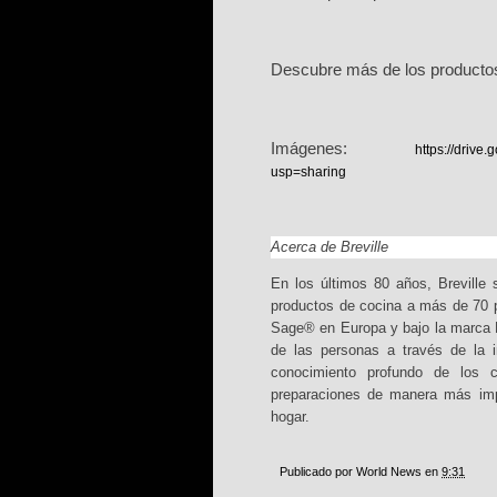
D
escubre más de los productos
Im
ágenes:
https://driv
usp=sharing
Acerca de Breville
En los ú
ltimos 80 a
ños, Breville
productos de cocina a má
s de 70 
Sage® en Europa y bajo la marca Br
de las personas a través de la i
conocimiento profundo de los 
preparaciones de manera má
s im
hogar.
Publicado por
World News
en
9:31