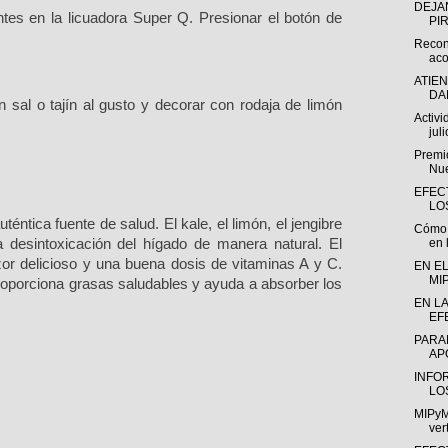
DEJA
ntes en la licuadora Super Q. Presionar el botó
n de
PI
Recon
aco
ATIE
DA
 sal o tajín al gusto y decorar con rodaja de limó
n
Activ
juli
Premio
Nue
EFEC
LO
téntica fuente de salud. El kale, el limón, el jengibre
Cómo l
en l
 desintoxicación del hígado de manera natural. El
zor delicioso y una buena dosis de vitaminas A y C.
EN EL
MI
roporciona grasas saludables y ayuda a absorber los
EN L
EF
PARA
AP
INFO
LO
MIPyM
ver