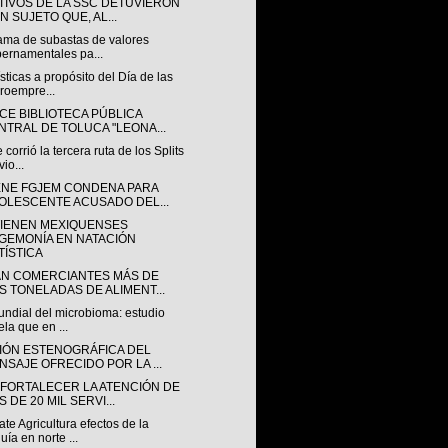
TIVOS DE LA SSC DETUVIERON
N SUJETO QUE, AL...
ama de subastas de valores
ernamentales pa...
sticas a propósito del Día de las
roempre...
CE BIBLIOTECA PÚBLICA
NTRAL DE TOLUCA "LEONA...
 corrió la tercera ruta de los Splits
vio...
ENE FGJEM CONDENA PARA
OLESCENTE ACUSADO DEL...
IENEN MEXIQUENSES
GEMONÍA EN NATACIÓN
TÍSTICA
N COMERCIANTES MÁS DE
S TONELADAS DE ALIMENT...
undial del microbioma: estudio
ela que en ...
IÓN ESTENOGRÁFICA DEL
NSAJE OFRECIDO POR LA ...
 FORTALECER LA ATENCIÓN DE
 DE 20 MIL SERVI...
e Agricultura efectos de la
uía en norte ...