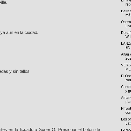
En Mé
lle.
repo
Baire
más
Opera 
Liv
laya aún en la ciudad.
Desafí
Wil
LANZ
EN 
Altair
202
VERS
ME
das y sin tallos
El Ope
Nor
Comba
y g
Amanc
pla
Phygit
co
Los p
Lat
ntes en la licuadora Super Q. Presionar el botón de
LANZ