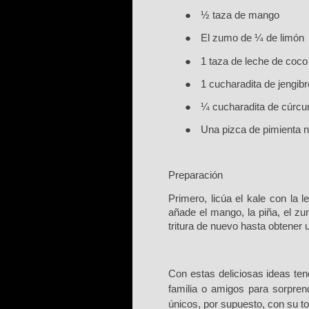
●
½ taza de mango
●
E
l zumo de
¼ de limó
n
●
1
taza de leche de coco 
●
1
cucharadita de jengibr
●
¼ cucharadita de cú
rcu
●
U
na pizca de pimienta 
P
reparació
n
P
rimero, licúa el kale con la
añade el mango, la piña, el zum
tritura de nuevo hasta obtener 
C
on estas deliciosas ideas te
familia o amigos para sorpren
únicos, por supuesto, con su to