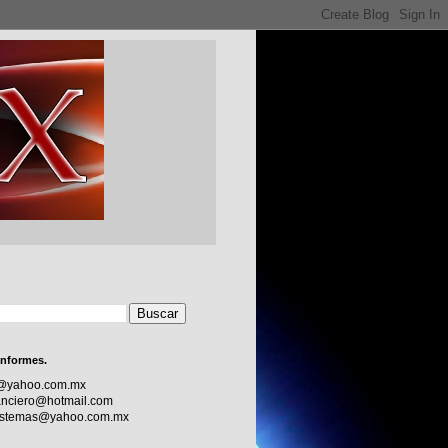
informes.
c@yahoo.com.mx
nciero@hotmail.com
sistemas@yahoo.com.mx