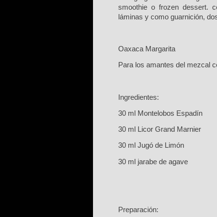
smoothie o frozen dessert. co
láminas y como guarnició
n, do
O
axaca Margarita
P
ara los amantes del mezcal c
I
ngredientes:
3
0 ml Montelobos Espad
í
n
3
0 ml Licor Grand Marnier
30 ml Jug
ó
de Lim
ó
n
3
0 ml jarabe de agave
P
reparació
n: