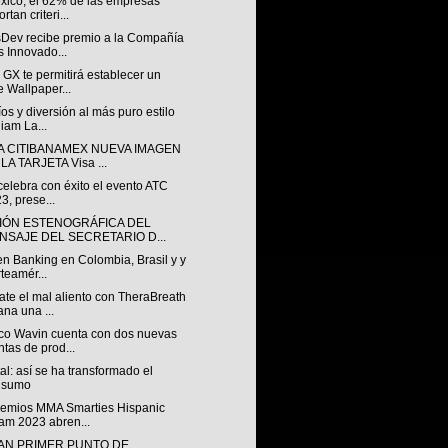
xico, el 62% de las empresas
rtan criteri...
sDev recibe premio a la Compañía
 Innovado...
GX te permitirá establecer un
e Wallpaper...
os y diversión al más puro estilo
liam La...
A CITIBANAMEX NUEVA IMAGEN
LA TARJETA Visa ...
 celebra con éxito el evento ATC
3, prese...
IÓN ESTENOGRÁFICA DEL
NSAJE DEL SECRETARIO D...
n Banking en Colombia, Brasil y y
teamér...
te el mal aliento con TheraBreath
ana una ...
o Wavin cuenta con dos nuevas
ntas de prod...
al: así se ha transformado el
nsumo
remios MMA Smarties Hispanic
am 2023 abren...
AN PRIMER PUNTO DE