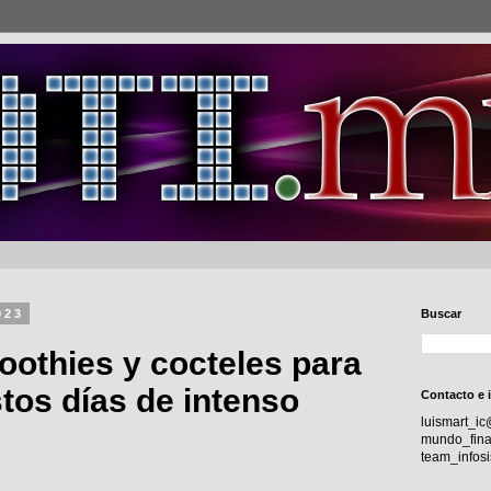
023
Buscar
oothies y cocteles para
tos días de intenso
Contacto e 
luismart_i
mundo_fina
team_info