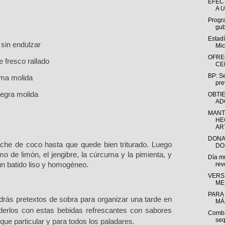
EFEC
A U
Progr
gub
Estadí
sin endulzar
Mic
OFRE
e fresco rallado
CE
BP: Se
ma molida
pre
negra molida
OBTI
AD
MANT
HE
AR
DONA
 leche de coco hasta que quede bien triturado. Luego
DO
o de limón, el jengibre, la cúrcuma y la pimienta, y
Día m
un batido liso y homogé
neo.
rev
VERS
ME
PARA
ndrás pretextos de sobra para organizar una tarde en
MÁS
derlos con estas bebidas refrescantes con sabores
Combat
seq
que particular y para todos los paladares.