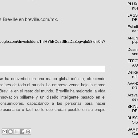
PLUXE
nue
LA S
 Breville en breville.com/mx.
DE
Estudi
de 
ANUN
e.google.com/drive/folders/1nfRYhBOq2SfEaDaZbgvqlu58tqIii0fv?
PR
Desmit
sen
EFEC
A 
Delici
ref
 se ha convertido en una marca global icónica, ofreciendo
AVAN
pa
íses de todo el mundo. La empresa vende bajo la marca
PR
eville en el resto del mundo. Breville ha mejorado la vida
Activa
nnovación brillante y un diseño inteligente basado en el
det
consumidores, capacitando a las personas para hacer
BRIN
presionante o f
ácil de lo que creían posible en su propio
DE
BUSC
SI
SAMY 
Ca