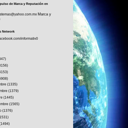
pulso de Marca y Reputación en
Marca y
sistemas@yahoo.com.mx
n
s Network
facebook.com/informativ0
347)
3156)
4153)
6908)
embre
(1335)
embre
(1379)
re
(1445)
iembre
(1565)
to
(1376)
(1531)
(1494)