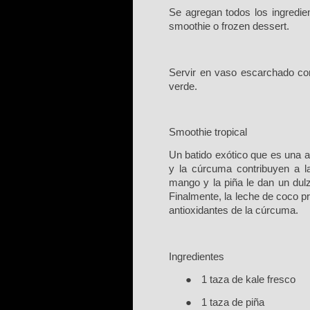
S
e agregan todos los ingredie
smoothie o frozen dessert.
S
ervir en vaso escarchado con
verde.
S
moothie tropical
U
n batido exótico que es una au
y la cúrcuma contribuyen a la
mango y la piña le dan un dul
Finalmente, la leche de coco p
antioxidantes de la cú
rcuma.
I
ngredientes
●
1
taza de kale fresco
●
1
taza de piñ
a