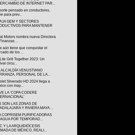
TERCAMBIO DE INTERNET PAR...
porte pensado en conductores,
ve para prev...
AJA GEM Y SECTORES
ODUCTIVOS PARA MANTENER
al Motors nombra nueva Directora
Finanzas ...
 aún tiene que conquistar el
cado de los ...
 Lite Grill Together 2023: Un
ival circu...
A ALCALDÍA VENUSTIANO
RRANZA, PERSONAL DE LA...
olet Silverado HD 2024 llega a
ico con may...
VE LA ‘COPA CODERE
TERNACIONAL’
S SON LAS ZONAS DE
ADALAJARA Y RIVIERA MAYA ...
LA COPRISEM PURIFICADORAS
 AGUA POR TEMPORAD...
C Y LA ARQUIDIÓCESIS
IMADA DE MÉXICO, REALI...