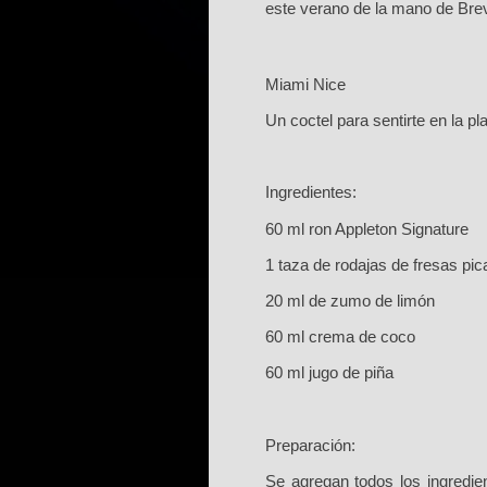
este verano de la mano de Brevi
M
iami Nice
U
n coctel para sentirte en la p
I
ngredientes:
6
0 ml ron Appleton Signature
1
taza de rodajas de fresas pica
2
0 ml de zumo de lim
ó
n
6
0 ml crema de coco
6
0 ml jugo de piñ
a
P
reparació
n:
S
e agregan todos los ingredie