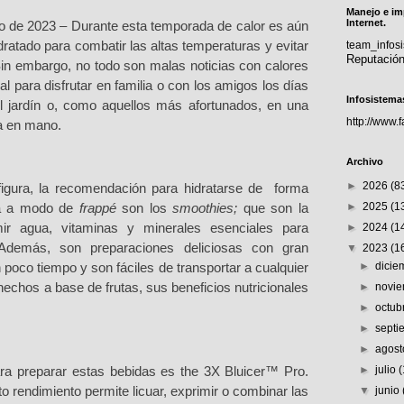
Manejo e im
Internet.
io de 2023 – Durante esta temporada de calor es aú
n
ratado para combatir las altas temperaturas y evitar
team_info
Reputació
Sin embargo, no todo son malas noticias con calores
al para disfrutar en familia o con los amigos los días
Infosistema
l jardín o, como aquellos más afortunados, en una
http://www.
ía en mano.
Archivo
►
2026
(8
igura, la recomendación para hidratarse de
forma
►
2025
(1
ida a modo de
frapp
é
son los
smoothies;
que son la
►
2024
(1
ir agua, vitaminas y minerales esenciales para
Además, son preparaciones deliciosas con gran
▼
2023
(1
►
dici
 poco tiempo y son fáciles de transportar a cualquier
►
novi
 hechos a base de frutas, sus beneficios nutricionales
►
octub
►
sept
►
agos
►
julio
ara preparar estas bebidas es the 3X Bluicer™ Pro.
to rendimiento permite licuar, exprimir o combinar las
▼
junio