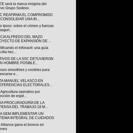
E será la marca insignia del
vo Grupo Sodexo.
SC REAFIRMA EL COMPROMISO
 CONSOLIDAR UNA IN...
o Ipsos: sobre el crimen y fuerzas
seguri...
CIA ALFREDO DEL MAZO
OYECTO DE EXPANSIÓN DE ...
ificando el Infonavit: una guía
cilla hec...
TIVOS DE LA SSC DETUVIERON
UN HOMBRE POSIBLE...
osos smoothies y cocteles para
rescarse e...
ZA MANUEL VELASCO EN
EFERENCIAS ELECTORALES...
 Agricultura operativo por
ección de espé...
DA PROCURADURÍA DE LA
FENSA DEL TRABAJO 18 M...
A GEM IMPLEMENTAR UN
STEMA INTEGRAL DE CUIDADOS
Alliance gana el bronce en
nnes