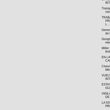
IN
Trans
cla
TRAB
PR
L...
Gener
de 
Google
mer
Miller
fest
EN L
CA
Chevr
Méx
VUEL
IN
ESTA
GU
VIGI
DE
LA SS
PR