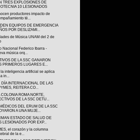
N TRES EXPLOSIONES DE
ROTECNIA 10 LESIONADOS
ocen productores impacto de
mpañamiento té...
NDEN EQUIPOS DE EMERGENCIA
ÑOS POR DESLIZAMI...
idades de Música UNAM del 2 de
o
 Nacional Federico Ibarra -
va música orq...
TIVOS DE LA SSC GANARON
S PRIMEROS LUGARES E...
a inteligencia artificial se aplica
a in...
 DÍA INTERNACIONAL DE LAS
PYMES, REITERA CO...
A COLONIA ROMA NORTE,
ECTIVOS DE LA SSC DETU...
MÉDICOS DEL ERUM DE LA SSC
OYARON A UNA MUJE...
RMAN ESTADO DE SALUD DE
S LESIONADOS POR EXP...
ES, el corazón y la columna
tebral de la e...