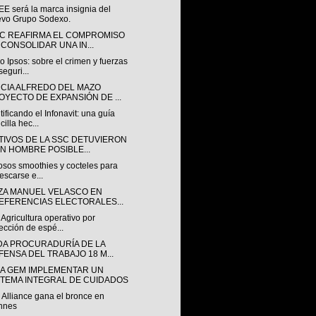
E será la marca insignia del
vo Grupo Sodexo.
SC REAFIRMA EL COMPROMISO
 CONSOLIDAR UNA IN...
o Ipsos: sobre el crimen y fuerzas
seguri...
CIA ALFREDO DEL MAZO
OYECTO DE EXPANSIÓN DE ...
ificando el Infonavit: una guía
cilla hec...
TIVOS DE LA SSC DETUVIERON
UN HOMBRE POSIBLE...
osos smoothies y cocteles para
rescarse e...
ZA MANUEL VELASCO EN
EFERENCIAS ELECTORALES...
 Agricultura operativo por
ección de espé...
DA PROCURADURÍA DE LA
FENSA DEL TRABAJO 18 M...
A GEM IMPLEMENTAR UN
STEMA INTEGRAL DE CUIDADOS
Alliance gana el bronce en
nnes