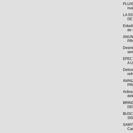
PLUXE
nue
LA S
DE
Estudi
de 
ANUN
PR
Desmit
sen
EFEC
A 
Delici
ref
AVAN
PR
Activa
det
BRIN
DE
BUSC
SI
SAMY 
Ca