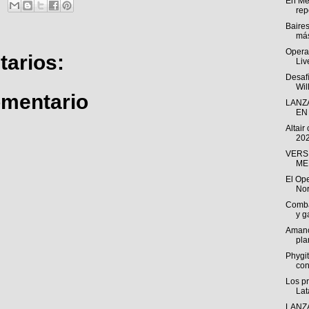
En Mé
repo
Baire
más
Opera 
arios:
Liv
Desafí
Wil
omentario
LANZ
EN 
Altair
202
VERS
ME
El Ope
Nor
Comba
y g
Amanc
pla
Phygit
co
Los p
Lat
LANZ