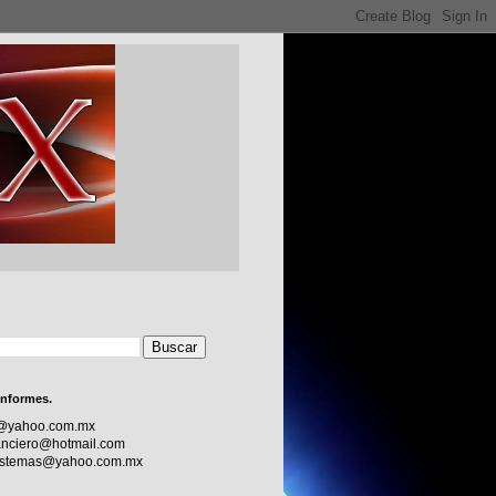
informes.
c@yahoo.com.mx
nciero@hotmail.com
sistemas@yahoo.com.mx