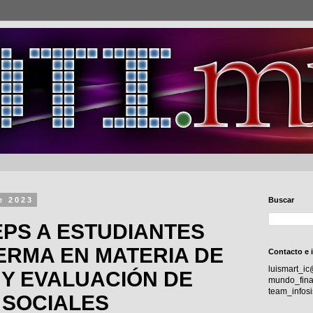
e 2023
Buscar
EPS A ESTUDIANTES
ERMA EN MATERIA DE
Contacto e 
luismart_i
Y EVALUACIÓN DE
mundo_fina
team_info
SOCIALES