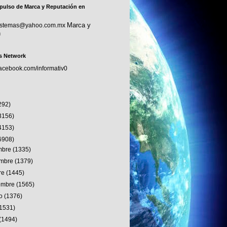
pulso de Marca y Reputación en
Marca y
sistemas@yahoo.com.mx
n
s Network
facebook.com/informativ0
292)
3156)
4153)
6908)
embre
(1335)
embre
(1379)
re
(1445)
iembre
(1565)
to
(1376)
(1531)
(1494)