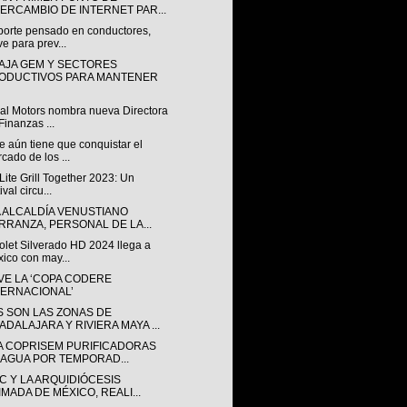
TERCAMBIO DE INTERNET PAR...
porte pensado en conductores,
ve para prev...
AJA GEM Y SECTORES
ODUCTIVOS PARA MANTENER
al Motors nombra nueva Directora
Finanzas ...
 aún tiene que conquistar el
cado de los ...
 Lite Grill Together 2023: Un
ival circu...
A ALCALDÍA VENUSTIANO
RRANZA, PERSONAL DE LA...
olet Silverado HD 2024 llega a
ico con may...
VE LA ‘COPA CODERE
TERNACIONAL’
S SON LAS ZONAS DE
ADALAJARA Y RIVIERA MAYA ...
LA COPRISEM PURIFICADORAS
 AGUA POR TEMPORAD...
C Y LA ARQUIDIÓCESIS
IMADA DE MÉXICO, REALI...