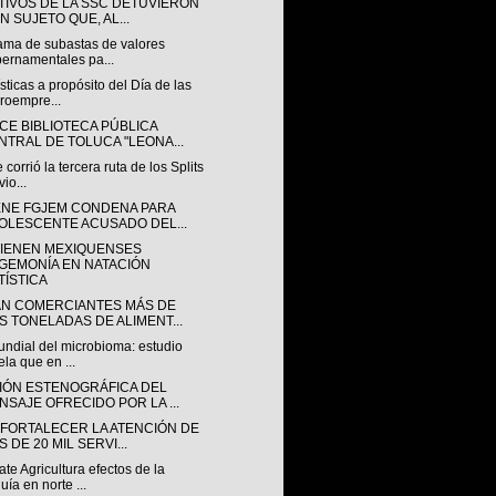
TIVOS DE LA SSC DETUVIERON
N SUJETO QUE, AL...
ama de subastas de valores
ernamentales pa...
sticas a propósito del Día de las
roempre...
CE BIBLIOTECA PÚBLICA
NTRAL DE TOLUCA "LEONA...
 corrió la tercera ruta de los Splits
vio...
ENE FGJEM CONDENA PARA
OLESCENTE ACUSADO DEL...
IENEN MEXIQUENSES
GEMONÍA EN NATACIÓN
TÍSTICA
N COMERCIANTES MÁS DE
S TONELADAS DE ALIMENT...
undial del microbioma: estudio
ela que en ...
IÓN ESTENOGRÁFICA DEL
NSAJE OFRECIDO POR LA ...
 FORTALECER LA ATENCIÓN DE
 DE 20 MIL SERVI...
e Agricultura efectos de la
uía en norte ...