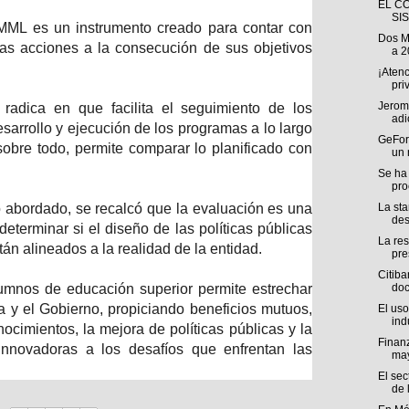
EL C
SI
MML es un instrumento creado para contar con
Dos M
s acciones a la consecución de sus objetivos
a 2
¡Atenc
pri
Jerome
radica en que facilita el seguimiento de los
adi
sarrollo y ejecución de los programas a lo largo
GeFor
sobre todo, permite comparar lo planificado con
un 
Se ha
pro
 abordado, se recalcó que la evaluación es una
La sta
des
eterminar si el diseño de las políticas públicas
La res
stán alineados a la realidad de la entidad.
pre
Citiba
lumnos de educación superior permite estrechar
doc
a y el Gobierno, propiciando beneficios mutuos,
El uso
indu
ocimientos, la mejora de políticas públicas y la
Finanz
innovadoras a los desafíos que enfrentan las
ma
El sec
de l