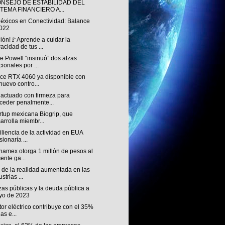
ONSEJO DE ESTABILIDAD DEL
STEMA FINANCIERO A...
éxicos en Conectividad: Balance
022
ión!🚩Aprende a cuidar la
vacidad de tus ...
 Powell “insinuó” dos alzas
cionales por ...
ce RTX 4060 ya disponible con
nuevo contro...
 actuado con firmeza para
ceder penalmente...
rtup mexicana Biogrip, que
arrolla miembr...
iliencia de la actividad en EUA
sionaría ...
namex otorga 1 millón de pesos al
ente ga...
 de la realidad aumentada en las
strias ...
as públicas y la deuda pública a
yo de 2023
tor eléctrico contribuye con el 35%
as e...