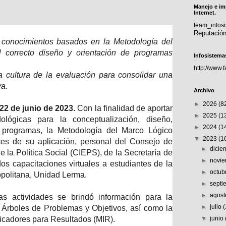
Manejo e im
Internet.
team_info
Reputació
os conocimientos basados en la Metodología del
l correcto diseño y orientación de programas
Infosistema
http://www.
a cultura de la evaluación para consolidar una
va.
Archivo
►
2026
(8
22 de junio de 2023.
Con la finalidad de aportar
►
2025
(1
dológicas para la conceptualización, diseño,
►
2024
(1
 programas, la Metodología del Marco Lógico
▼
2023
(1
es de su aplicación, personal del Consejo de
►
dici
e la Política Social (CIEPS), de la Secretaría de
►
novi
dos capacitaciones virtuales a estudiantes de la
►
octub
politana, Unidad Lerma.
►
sept
►
agos
as actividades se brindó información para la
►
julio
s Árboles de Problemas y Objetivos, así como la
ndicadores para Resultados (MIR).
▼
junio