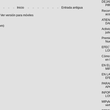
DEJA
PI
Inicio
Entrada antigua
Recon
aco
Ver versión para móviles
ATIE
DA
om)
Activ
juli
Premio
Nue
EFEC
LO
Cómo l
en l
EN EL
MI
EN L
EF
PARA
AP
INFO
LO
MIPyM
ver