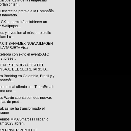
xico, el 62% de las empresas
rtan criteri...
sDev recibe premio a la Compañía
 Innovado...
GX te permitirá establecer un
e Wallpaper...
os y diversión al más puro estilo
liam La...
A CITIBANAMEX NUEVA IMAGEN
LA TARJETA Visa ...
 celebra con éxito el evento ATC
3, prese...
IÓN ESTENOGRÁFICA DEL
NSAJE DEL SECRETARIO D...
n Banking en Colombia, Brasil y y
teamér...
te el mal aliento con TheraBreath
ana una ...
o Wavin cuenta con dos nuevas
ntas de prod...
al: así se ha transformado el
nsumo
remios MMA Smarties Hispanic
am 2023 abren...
AN PRIMER PUNTO DE