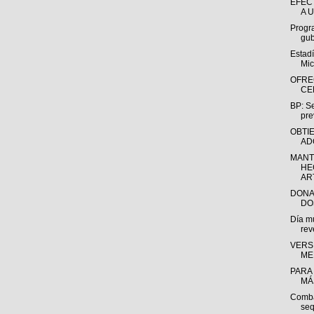
EFEC
A U
Progr
gub
Estadí
Mic
OFRE
CE
BP: Se
pre
OBTI
AD
MANT
HE
AR
DONA
DO
Día m
rev
VERS
ME
PARA
MÁS
Combat
seq