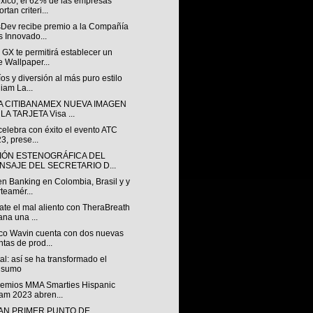
xico, el 62% de las empresas
rtan criteri...
sDev recibe premio a la Compañía
 Innovado...
GX te permitirá establecer un
e Wallpaper...
os y diversión al más puro estilo
liam La...
A CITIBANAMEX NUEVA IMAGEN
LA TARJETA Visa ...
 celebra con éxito el evento ATC
3, prese...
IÓN ESTENOGRÁFICA DEL
NSAJE DEL SECRETARIO D...
n Banking en Colombia, Brasil y y
teamér...
te el mal aliento con TheraBreath
ana una ...
o Wavin cuenta con dos nuevas
ntas de prod...
al: así se ha transformado el
nsumo
remios MMA Smarties Hispanic
am 2023 abren...
AN PRIMER PUNTO DE