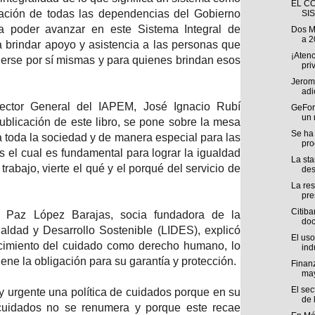
EL C
ipación de todas las dependencias del Gobierno
SI
a a poder avanzar en este Sistema Integral de
Dos M
a 2
 brindar apoyo y asistencia a las personas que
¡Atenc
erse por sí mismas y para quienes brindan esos
pri
Jerome
adi
irector General del IAPEM, José Ignacio Rubí
GeFor
un 
 publicación de este libro, se pone sobre la mesa
Se ha
 toda la sociedad y de manera especial para las
pro
 el cual es fundamental para lograr la igualdad
La sta
 trabajo, vierte el qué y el porqué del servicio de
des
La res
pre
Citiba
a Paz López Barajas, socia fundadora de la
doc
aldad y Desarrollo Sostenible (LIDES), explicó
El uso
cimiento del cuidado como derecho humano, lo
indu
tiene la obligación para su garantía y protección.
Finanz
ma
El sec
 urgente una política de cuidados porque en su
de l
 cuidados no se renumera y porque este recae