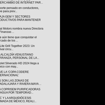
TERCAMBIO DE INTERNET PAR...
porte pensado en conductores,
ve para prev...
AJA GEM Y SECTORES
ODUCTIVOS PARA MANTENER
al Motors nombra nueva Directora
Finanzas ...
 aún tiene que conquistar el
cado de los ...
 Lite Grill Together 2023: Un
ival circu...
A ALCALDÍA VENUSTIANO
RRANZA, PERSONAL DE LA...
olet Silverado HD 2024 llega a
ico con may...
VE LA ‘COPA CODERE
TERNACIONAL’
S SON LAS ZONAS DE
ADALAJARA Y RIVIERA MAYA ...
LA COPRISEM PURIFICADORAS
 AGUA POR TEMPORAD...
C Y LA ARQUIDIÓCESIS
IMADA DE MÉXICO, REALI...