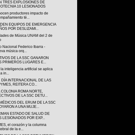
N TRES EXPLOSIONES DE
ROTECNIA 10 LESIONADOS
ocen productores impacto de
mpañamiento té...
NDEN EQUIPOS DE EMERGENCIA
ÑOS POR DESLIZAMI...
idades de Música UNAM del 2 de
o
 Nacional Federico Ibarra -
va música orq...
TIVOS DE LA SSC GANARON
S PRIMEROS LUGARES E...
a inteligencia artificial se aplica
a in...
 DÍA INTERNACIONAL DE LAS
PYMES, REITERA CO...
A COLONIA ROMA NORTE,
ECTIVOS DE LA SSC DETU...
MÉDICOS DEL ERUM DE LA SSC
OYARON A UNA MUJE...
RMAN ESTADO DE SALUD DE
S LESIONADOS POR EXP...
ES, el corazón y la columna
tebral de la e...