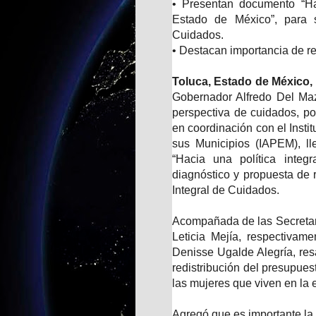
• Presentan documento “Hac
Estado de México”, para 
Cuidados.
• Destacan importancia de 
Toluca, Estado de México, 
Gobernador Alfredo Del Maz
perspectiva de cuidados, por
en coordinación con el Insti
sus Municipios (IAPEM), l
“Hacia una política integ
diagnóstico y propuesta de r
Integral de Cuidados.
Acompañada de las Secretar
Leticia Mejía, respectivamen
Denisse Ugalde Alegría, res
redistribución del presupues
las mujeres que viven en la 
Agregó que es importante la 