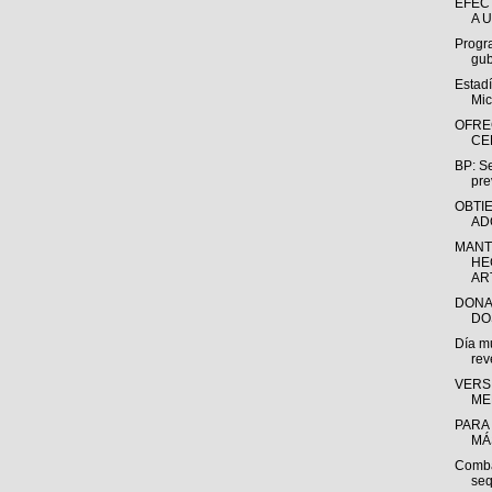
EFEC
A U
Progr
gub
Estadí
Mic
OFRE
CE
BP: Se
pre
OBTI
AD
MANT
HE
AR
DONA
DO
Día m
rev
VERS
ME
PARA
MÁS
Combat
seq