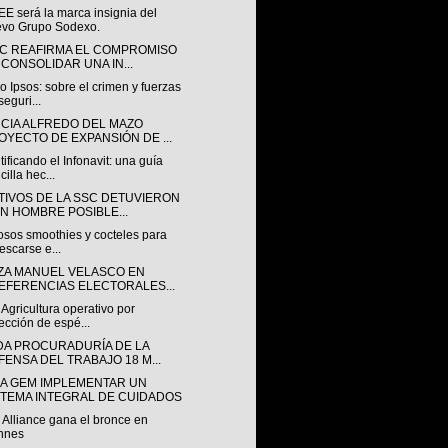
E será la marca insignia del
vo Grupo Sodexo.
SC REAFIRMA EL COMPROMISO
 CONSOLIDAR UNA IN...
o Ipsos: sobre el crimen y fuerzas
seguri...
CIA ALFREDO DEL MAZO
OYECTO DE EXPANSIÓN DE ...
ificando el Infonavit: una guía
cilla hec...
TIVOS DE LA SSC DETUVIERON
UN HOMBRE POSIBLE...
osos smoothies y cocteles para
rescarse e...
ZA MANUEL VELASCO EN
EFERENCIAS ELECTORALES...
 Agricultura operativo por
ección de espé...
DA PROCURADURÍA DE LA
FENSA DEL TRABAJO 18 M...
A GEM IMPLEMENTAR UN
STEMA INTEGRAL DE CUIDADOS
Alliance gana el bronce en
nnes