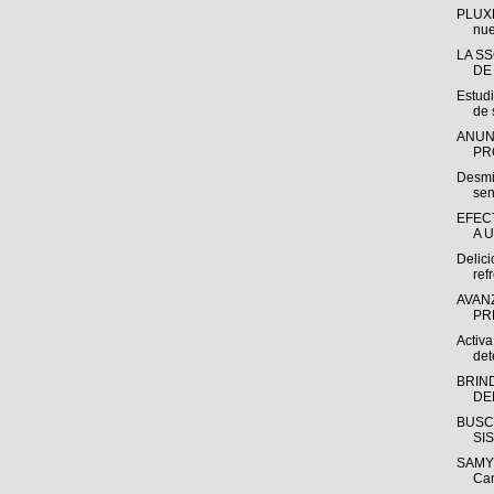
PLUXE
nue
LA S
DE
Estudi
de 
ANUN
PR
Desmit
sen
EFEC
A 
Delici
ref
AVAN
PR
Activa
det
BRIN
DE
BUSC
SI
SAMY 
Ca