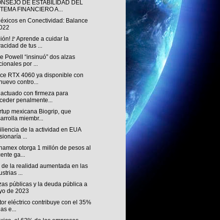
ONSEJO DE ESTABILIDAD DEL
STEMA FINANCIERO A...
éxicos en Conectividad: Balance
022
ión!🚩Aprende a cuidar la
vacidad de tus ...
 Powell “insinuó” dos alzas
cionales por ...
ce RTX 4060 ya disponible con
nuevo contro...
 actuado con firmeza para
ceder penalmente...
rtup mexicana Biogrip, que
arrolla miembr...
iliencia de la actividad en EUA
sionaría ...
namex otorga 1 millón de pesos al
ente ga...
 de la realidad aumentada en las
strias ...
as públicas y la deuda pública a
yo de 2023
tor eléctrico contribuye con el 35%
as e...