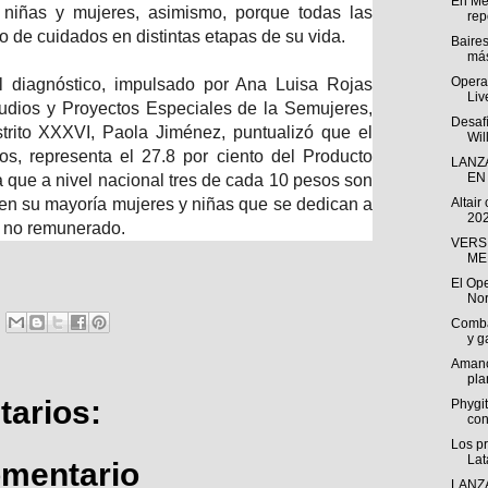
En Mé
 niñas y mujeres, asimismo, porque todas las
repo
o de cuidados en distintas etapas de su vida.
Baire
más
Opera 
l diagnóstico, impulsado por Ana Luisa Rojas
Liv
udios y Proyectos Especiales de la Semujeres,
Desafí
strito XXXVI, Paola Jiménez, puntualizó que el
Wil
os, representa el 27.8 por ciento del Producto
LANZ
EN 
ca que a nivel nacional tres de cada 10 pesos son
 en su mayoría mujeres y niñas que se dedican a
Altair
202
o no remunerado.
VERS
ME
El Ope
Nor
Comba
y g
Amanc
pla
arios:
Phygit
co
Los p
Lat
omentario
LANZ