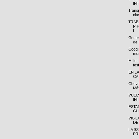
IN
Trans
cla
TRAB
PR
L...
Gener
de 
Google
mer
Miller
fest
EN L
CA
Chevr
Méx
VUEL
IN
ESTA
GU
VIGI
DE
LA SS
PR