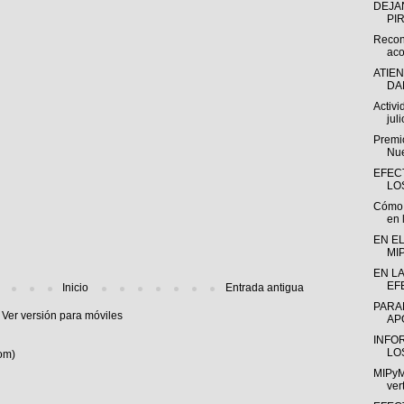
DEJA
PI
Recon
aco
ATIE
DA
Activ
juli
Premio
Nue
EFEC
LO
Cómo l
en l
EN EL
MI
EN L
EF
Inicio
Entrada antigua
PARA
Ver versión para móviles
AP
INFO
LO
om)
MIPyM
ver