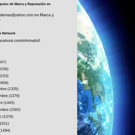
pulso de Marca y Reputación en
Marca y
sistemas@yahoo.com.mx
n
s Network
facebook.com/informativ0
347)
3156)
4153)
6908)
embre
(1335)
embre
(1379)
re
(1445)
iembre
(1565)
to
(1376)
(1531)
(1494)