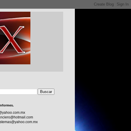
informes.
c@yahoo.com.mx
nciero@hotmail.com
sistemas@yahoo.com.mx