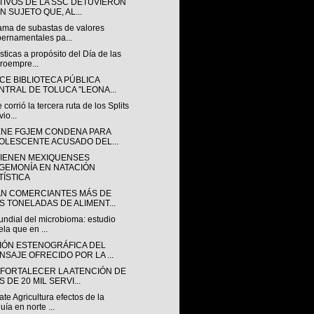
TIVOS DE LA SSC DETUVIERON
N SUJETO QUE, AL...
ama de subastas de valores
ernamentales pa...
sticas a propósito del Día de las
roempre...
CE BIBLIOTECA PÚBLICA
NTRAL DE TOLUCA "LEONA...
 corrió la tercera ruta de los Splits
vio...
ENE FGJEM CONDENA PARA
OLESCENTE ACUSADO DEL...
IENEN MEXIQUENSES
GEMONÍA EN NATACIÓN
TÍSTICA
N COMERCIANTES MÁS DE
S TONELADAS DE ALIMENT...
undial del microbioma: estudio
ela que en ...
IÓN ESTENOGRÁFICA DEL
NSAJE OFRECIDO POR LA ...
 FORTALECER LA ATENCIÓN DE
 DE 20 MIL SERVI...
e Agricultura efectos de la
uía en norte ...