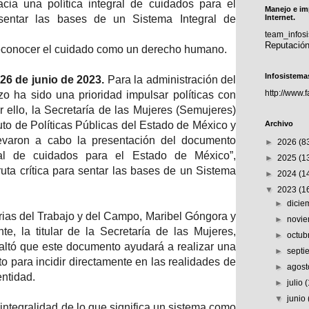
ia una política integral de cuidados para el
Manejo e im
sentar las bases de un Sistema Integral de
Internet.
team_info
Reputació
reconocer el cuidado como un derecho humano.
Infosistema
26 de junio de 2023.
Para la administración del
http://www.
o ha sido una prioridad impulsar políticas con
 ello, la Secretaría de las Mujeres (Semujeres)
tuto de Políticas Públicas del Estado de México y
Archivo
levaron a cabo la presentación del documento
►
2026
(8
ral de cuidados para el Estado de México”,
►
2025
(1
uta crítica para sentar las bases de un Sistema
►
2024
(1
▼
2023
(1
►
dici
ias del Trabajo y del Campo, Maribel Góngora y
►
novi
te, la titular de la Secretaría de las Mujeres,
►
octub
altó que este documento ayudará a realizar una
►
sept
to para incidir directamente en las realidades de
►
agos
entidad.
►
julio
▼
junio
integralidad de lo que significa un sistema como