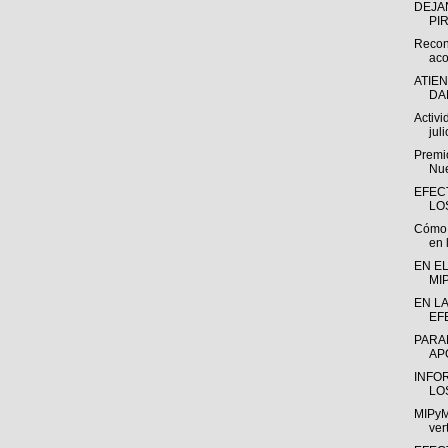
DEJA
PI
Recon
aco
ATIE
DA
Activ
juli
Premio
Nue
EFEC
LO
Cómo l
en l
EN EL
MI
EN L
EF
PARA
AP
INFO
LO
MIPyM
ver