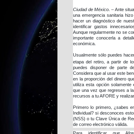
Ciudad de México
. – Ante sit
una emergencia sanitaria hizo
hacer un diagnóstico de nuest
identificar gastos innecesar
Aunque regularmente no se con
importante conocerla a detal
económica.
Usualmente sólo puedes hacer 
etapa del retiro, a partir de 
puedes disponer de parte de
Considera que al usar este ben
en la proporción del dinero que 
utiliza esta opción solament
que una vez que regreses a la 
recursos a tu AFORE y realizar
Primero lo primero, ¿sabes e
Individual? si desconoces est
(NSS) o tu Clave Única de Re
de correo electrónico válida.
Para identificar que Af