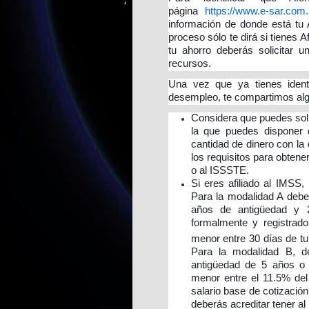
página
https://www.e-sar.com
información de donde está tu 
proceso sólo te dirá si tienes A
tu ahorro deberás solicitar 
recursos.
Una vez que ya tienes identif
desempleo, te compartimos al
Considera que puedes solic
la que puedes disponer 
cantidad de dinero con la
los requisitos para obtene
o al ISSSTE.
Si eres afiliado al IMSS,
Para la modalidad A debe
años de antigüedad y 2
formalmente y registrado
menor entre 30 días de tu
Para la modalidad B, d
antigüedad de 5 años o 
menor entre el 11.5% del
salario base de cotizaci
deberás acreditar tener a