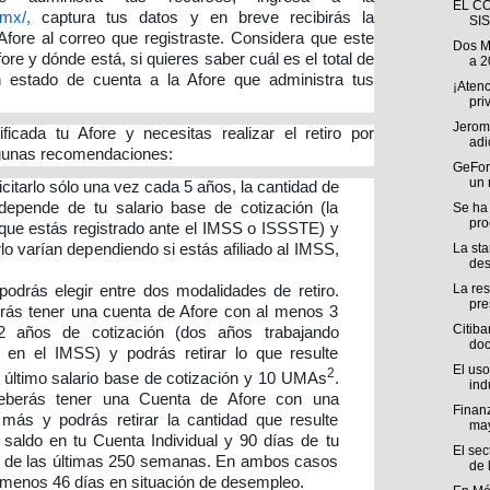
EL C
.mx/
,
captura tus datos y en breve recibirás la
SI
Afore al correo que registraste. Considera que este
Dos M
fore y dónde está, si quieres saber cuál es el total de
a 2
un estado de cuenta a la Afore que administra tus
¡Atenc
pri
Jerome
icada tu Afore y necesitas realizar el retiro por
adi
gunas recomendaciones:
GeFor
un 
itarlo sólo una vez cada 5 años, la cantidad de
depende de tu salario base de cotización (la
Se ha
pro
 que estás registrado ante el IMSS o ISSSTE) y
rlo varían dependiendo si estás afiliado al IMSS,
La sta
des
La res
 podrás elegir entre dos modalidades de retiro.
pre
rás tener una cuenta de Afore con al menos 3
Citiba
 años de cotización (dos años trabajando
doc
 en el IMSS) y podrás retirar lo que resulte
El uso
2
 último salario base de cotización y 10 UMAs
.
indu
eberás tener una Cuenta de Afore con una
Finanz
más y podrás retirar la cantidad que resulte
ma
 saldo en tu Cuenta Individual y 90 días de tu
El sec
ón de las últimas 250 semanas. En ambos casos
de l
l menos 46 días en situación de desempleo.