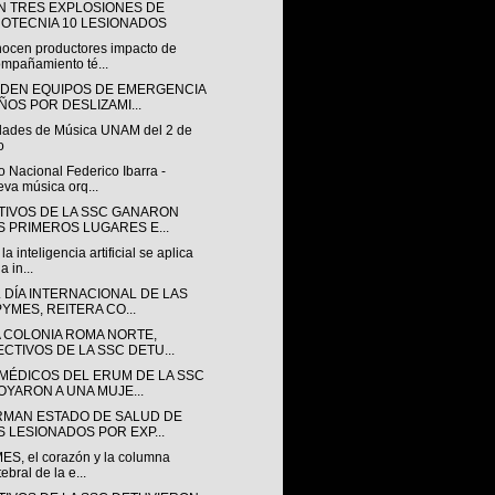
N TRES EXPLOSIONES DE
ROTECNIA 10 LESIONADOS
ocen productores impacto de
mpañamiento té...
NDEN EQUIPOS DE EMERGENCIA
ÑOS POR DESLIZAMI...
idades de Música UNAM del 2 de
o
 Nacional Federico Ibarra -
va música orq...
TIVOS DE LA SSC GANARON
S PRIMEROS LUGARES E...
a inteligencia artificial se aplica
a in...
 DÍA INTERNACIONAL DE LAS
PYMES, REITERA CO...
A COLONIA ROMA NORTE,
ECTIVOS DE LA SSC DETU...
MÉDICOS DEL ERUM DE LA SSC
OYARON A UNA MUJE...
RMAN ESTADO DE SALUD DE
S LESIONADOS POR EXP...
ES, el corazón y la columna
tebral de la e...