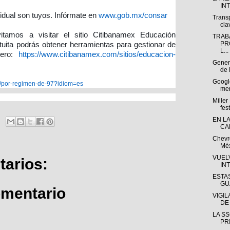
IN
vidual son tuyos. Infórmate en
www.gob.mx/consar
Trans
cla
tamos a visitar el sitio Citibanamex Educación
TRAB
PR
tuita podrás obtener herramientas para gestionar de
L...
nero:
https://www.citibanamex.com/sitios/educacion-
Gener
de 
Google
os/por-regimen-de-97?idiom=es
mer
Miller
fest
EN L
CA
Chevr
Méx
VUEL
arios:
IN
ESTA
GU
omentario
VIGI
DE
LA SS
PR