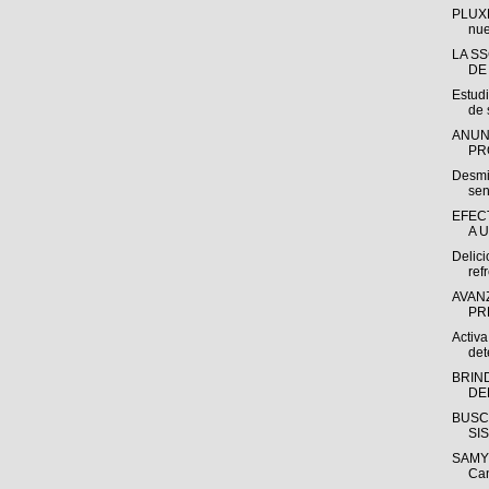
PLUXE
nue
LA S
DE
Estudi
de 
ANUN
PR
Desmit
sen
EFEC
A 
Delici
ref
AVAN
PR
Activa
det
BRIN
DE
BUSC
SI
SAMY 
Ca