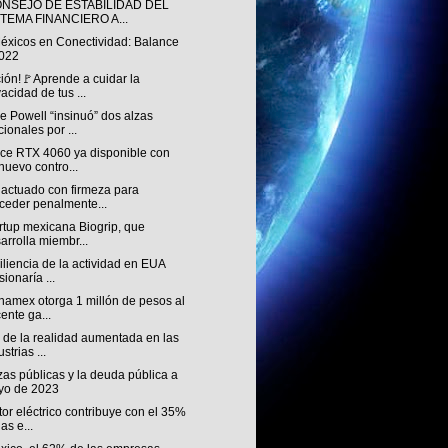
ONSEJO DE ESTABILIDAD DEL
STEMA FINANCIERO A...
éxicos en Conectividad: Balance
022
ión!🚩Aprende a cuidar la
vacidad de tus ...
 Powell “insinuó” dos alzas
cionales por ...
ce RTX 4060 ya disponible con
nuevo contro...
 actuado con firmeza para
ceder penalmente...
rtup mexicana Biogrip, que
arrolla miembr...
iliencia de la actividad en EUA
sionaría ...
namex otorga 1 millón de pesos al
ente ga...
 de la realidad aumentada en las
strias ...
as públicas y la deuda pública a
yo de 2023
tor eléctrico contribuye con el 35%
as e...