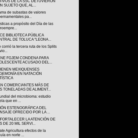
TIVOS DE LA SSC DETUVIERON
N SUJETO QUE, AL...
ama de subastas de valores
ernamentales pa...
sticas a propósito del Día de las
roempre...
CE BIBLIOTECA PÚBLICA
NTRAL DE TOLUCA "LEONA...
 corrió la tercera ruta de los Splits
vio...
ENE FGJEM CONDENA PARA
OLESCENTE ACUSADO DEL...
IENEN MEXIQUENSES
GEMONÍA EN NATACIÓN
TÍSTICA
N COMERCIANTES MÁS DE
S TONELADAS DE ALIMENT...
undial del microbioma: estudio
ela que en ...
IÓN ESTENOGRÁFICA DEL
NSAJE OFRECIDO POR LA ...
 FORTALECER LA ATENCIÓN DE
 DE 20 MIL SERVI...
e Agricultura efectos de la
uía en norte ...