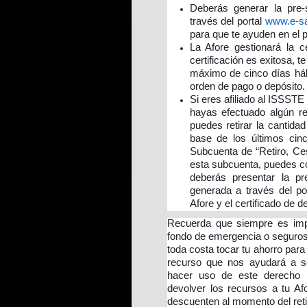
Deberás generar la pre-
través del portal
www.e-s
para que te ayuden en el 
La Afore gestionará la c
certificación es exitosa, 
máximo de cinco días hábil
orden de pago o depósito.
Si eres afiliado al ISSSTE
hayas efectuado algún r
puedes retirar la cantida
base de los últimos cin
Subcuenta de “Retiro, Ce
esta subcuenta, puedes co
deberás presentar la pr
generada a través del po
Afore y el certificado de 
Recuerda que siempre es impo
fondo de emergencia o seguros 
toda costa tocar tu ahorro para
recurso que nos ayudará a so
hacer uso de este derecho 
devolver los recursos a tu Af
descuenten al momento del reti