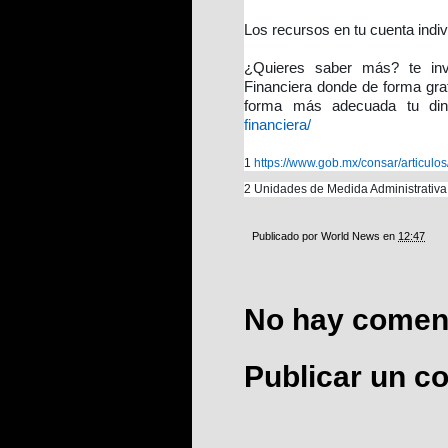
Los recursos en tu cuenta indi
¿Quieres saber más? te invi
Financiera donde de forma gra
forma más adecuada tu di
financiera/
1
https://www.gob.mx/consar/articul
2 Unidades de Medida Administrativa
Publicado por
World News
en
12:47
No hay coment
Publicar un c