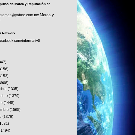
pulso de Marca y Reputación en
Marca y
sistemas@yahoo.com.mx
n
s Network
facebook.com/informativ0
347)
3156)
4153)
6908)
embre
(1335)
embre
(1379)
re
(1445)
iembre
(1565)
to
(1376)
(1531)
(1494)