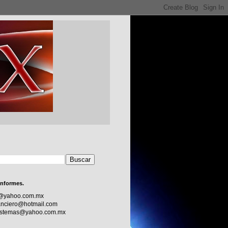
informes.
c@yahoo.com.mx
nciero@hotmail.com
sistemas@yahoo.com.mx