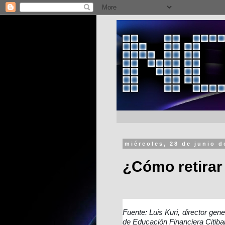
miércoles, 28 de junio d
¿Cómo retirar
Fuente: Luis Kuri, director gen
de Educación Financiera Citi