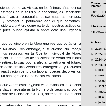
Manejo e im
Internet.
uaciones como las vividas en los últimos años, donde
 estragos en la salud y la economía, es importante
team_info
Reputació
ras finanzas personales, cuidar nuestros ingresos,
ios y proteger el patrimonio con el que contamos.
sidera a la Afore como parte de nuestros activos es
Infosistema
le pues puede ayudar a sobrellevar una urgencia
http://www.
Archivo
uso del dinero en tu Afore una vez que estás en la
1
los 60 años
, sin embargo, si te quedas sin trabajo
►
2026
(8
 los recursos en tu Cuenta Individual de Afore.
►
2025
(1
eficio tus semanas de cotización se verán reducidas
►
2024
(1
retires, lo cual podría afectar tu retiro en el futuro,
▼
2023
(1
e en caso de una verdadera emergencia, y recuerda
►
dici
reactivación de tu vida laboral, puedes devolver los
►
novi
 un reintegro de las semanas cotizadas.
►
octub
n qué Afore estás? ¿cuál es el saldo en tu Cuenta
►
sept
os datos necesitarás tu Número de Seguridad Social
►
agos
gistro de Población (CURP), además de una cuenta
►
julio
▼
junio
ore administra tus recursos, ingresa a la