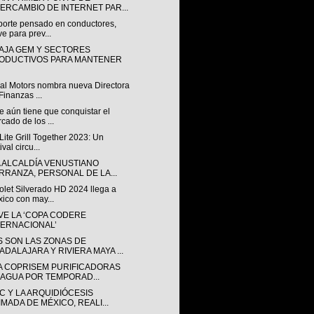
TERCAMBIO DE INTERNET PAR...
porte pensado en conductores,
ve para prev...
AJA GEM Y SECTORES
ODUCTIVOS PARA MANTENER
al Motors nombra nueva Directora
Finanzas ...
 aún tiene que conquistar el
cado de los ...
 Lite Grill Together 2023: Un
ival circu...
A ALCALDÍA VENUSTIANO
RRANZA, PERSONAL DE LA...
olet Silverado HD 2024 llega a
ico con may...
VE LA ‘COPA CODERE
TERNACIONAL’
S SON LAS ZONAS DE
ADALAJARA Y RIVIERA MAYA ...
LA COPRISEM PURIFICADORAS
 AGUA POR TEMPORAD...
C Y LA ARQUIDIÓCESIS
IMADA DE MÉXICO, REALI...