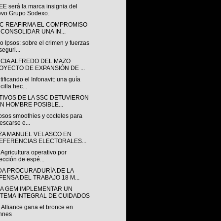
E será la marca insignia del
vo Grupo Sodexo.
SC REAFIRMA EL COMPROMISO
 CONSOLIDAR UNA IN...
o Ipsos: sobre el crimen y fuerzas
seguri...
CIA ALFREDO DEL MAZO
OYECTO DE EXPANSIÓN DE ...
ificando el Infonavit: una guía
cilla hec...
TIVOS DE LA SSC DETUVIERON
UN HOMBRE POSIBLE...
osos smoothies y cocteles para
rescarse e...
ZA MANUEL VELASCO EN
EFERENCIAS ELECTORALES...
 Agricultura operativo por
ección de espé...
DA PROCURADURÍA DE LA
FENSA DEL TRABAJO 18 M...
A GEM IMPLEMENTAR UN
STEMA INTEGRAL DE CUIDADOS
Alliance gana el bronce en
nnes