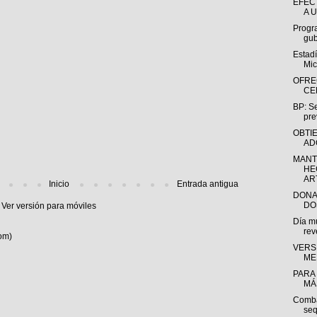
EFEC
A U
Progr
gub
Estadí
Mic
OFRE
CE
BP: Se
pre
OBTI
AD
MANT
HE
AR
Inicio
Entrada antigua
DONA
DO
Ver versión para móviles
Día m
rev
om)
VERS
ME
PARA
MÁS
Combat
seq