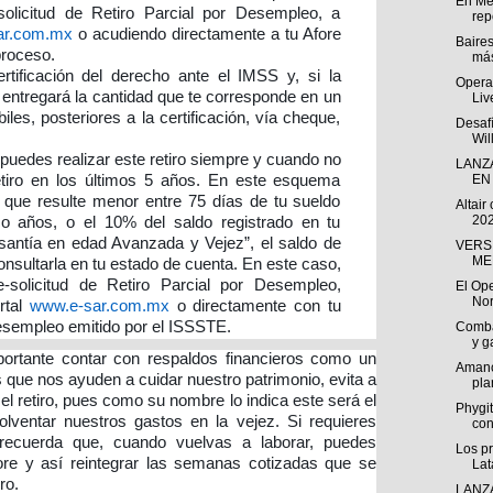
En Mé
solicitud de Retiro Parcial por Desempleo, a
repo
ar.com.mx
o acudiendo directamente a tu Afore
Baire
proceso.
más
ertificación del derecho ante el IMSS y, si la
Opera 
te entregará la cantidad que te corresponde en un
Liv
es, posteriores a la certificación, vía cheque,
Desafí
Wil
 puedes realizar este retiro siempre y cuando no
LANZ
etiro en los últimos 5 años. En este esquema
EN 
d que resulte menor entre 75 días de tu sueldo
Altair
202
co años, o el 10% del saldo registrado en tu
santía en edad Avanzada y Vejez”, el saldo de
VERS
ME
nsultarla en tu estado de cuenta. En este caso,
e-solicitud de Retiro Parcial por Desempleo,
El Ope
Nor
rtal
www.e-sar.com.mx
o directamente con tu
desempleo emitido por el ISSSTE.
Comba
y g
rtante contar con respaldos financieros como un
Amanc
que nos ayuden a cuidar nuestro patrimonio, evita a
pla
 el retiro, pues como su nombre lo indica este será el
Phygit
lventar nuestros gastos en la vejez. Si requieres
co
recuerda que, cuando vuelvas a laborar, puedes
Los p
ore y así reintegrar las semanas cotizadas que se
Lat
ro.
LANZ