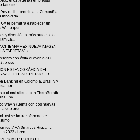
xico, el 62% de las empresas
rtan criteri...
sDev recibe premio a la Compañía
 Innovado...
GX te permitirá establecer un
e Wallpaper...
os y diversión al más puro estilo
liam La...
A CITIBANAMEX NUEVA IMAGEN
LA TARJETA Visa ...
 celebra con éxito el evento ATC
3, prese...
IÓN ESTENOGRÁFICA DEL
NSAJE DEL SECRETARIO D...
n Banking en Colombia, Brasil y y
teamér...
te el mal aliento con TheraBreath
ana una ...
o Wavin cuenta con dos nuevas
ntas de prod...
al: así se ha transformado el
nsumo
remios MMA Smarties Hispanic
am 2023 abren...
AN PRIMER PUNTO DE