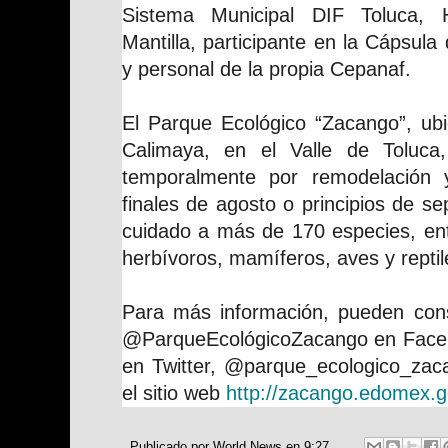
Sistema Municipal DIF Toluca, H
Mantilla, participante en la Cápsul
y personal de la propia Cepanaf.
El Parque Ecológico “Zacango”, ubi
Calimaya, en el Valle de Toluca
temporalmente por remodelación 
finales de agosto o principios de se
cuidado a más de 170 especies, ent
herbívoros, mamíferos, aves y reptil
Para más información, pueden consu
@ParqueEcológicoZacango en Fac
en Twitter, @parque_ecologico_zac
el sitio web
http://zacango.edomex.
Publicado por
World News
en
9:27