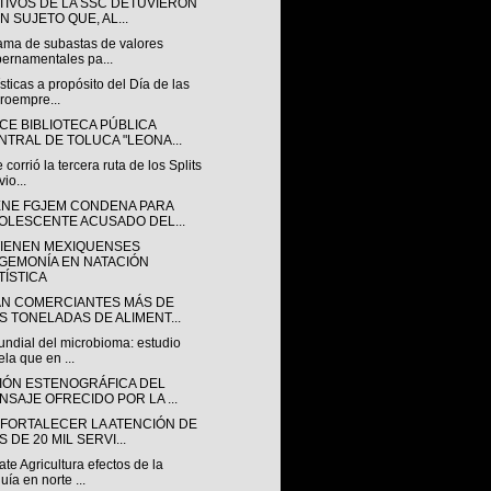
TIVOS DE LA SSC DETUVIERON
N SUJETO QUE, AL...
ama de subastas de valores
ernamentales pa...
sticas a propósito del Día de las
roempre...
CE BIBLIOTECA PÚBLICA
NTRAL DE TOLUCA "LEONA...
 corrió la tercera ruta de los Splits
vio...
ENE FGJEM CONDENA PARA
OLESCENTE ACUSADO DEL...
IENEN MEXIQUENSES
GEMONÍA EN NATACIÓN
TÍSTICA
N COMERCIANTES MÁS DE
S TONELADAS DE ALIMENT...
undial del microbioma: estudio
ela que en ...
IÓN ESTENOGRÁFICA DEL
NSAJE OFRECIDO POR LA ...
 FORTALECER LA ATENCIÓN DE
 DE 20 MIL SERVI...
e Agricultura efectos de la
uía en norte ...