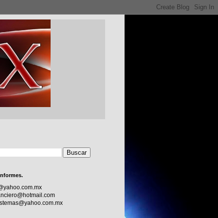
informes.
c@yahoo.com.mx
nciero@hotmail.com
sistemas@yahoo.com.mx