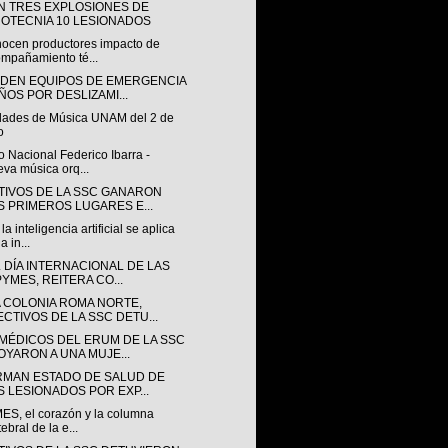
N TRES EXPLOSIONES DE
ROTECNIA 10 LESIONADOS
ocen productores impacto de
mpañamiento té...
NDEN EQUIPOS DE EMERGENCIA
ÑOS POR DESLIZAMI...
idades de Música UNAM del 2 de
o
 Nacional Federico Ibarra -
va música orq...
TIVOS DE LA SSC GANARON
S PRIMEROS LUGARES E...
a inteligencia artificial se aplica
a in...
 DÍA INTERNACIONAL DE LAS
PYMES, REITERA CO...
A COLONIA ROMA NORTE,
ECTIVOS DE LA SSC DETU...
MÉDICOS DEL ERUM DE LA SSC
OYARON A UNA MUJE...
RMAN ESTADO DE SALUD DE
S LESIONADOS POR EXP...
ES, el corazón y la columna
tebral de la e...