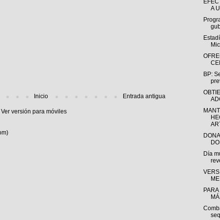
EFEC
A U
Progr
gub
Estadí
Mic
OFRE
CE
BP: Se
pre
OBTI
Inicio
Entrada antigua
AD
MANT
Ver versión para móviles
HE
AR
om)
DONA
DO
Día m
rev
VERS
ME
PARA
MÁS
Combat
seq