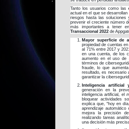
se traduce en pérdidas anuale
Tanto los usuarios como las e
actual en el que se desarroll
riesgos hasta las soluciones 
prevenir el creciente número d
más importantes a tener e
Transaccional 2022
de Appgate
Mayor superficie de a
propiedad de cuentas en
al 71% entre 2017 y 202
en una cuenta, de los c
aumento en el uso de se
términos de ciberseguri
fraude, lo que aumenta 
resultado, es necesario 
garantizar la cibersegu
Inteligencia artificia
generación en la prev
inteligencia artificial, el
m
bloquear actividades s
explica que, “hoy en día
aprendizaje automático 
mejora la precisión de
realizando tareas analí
una decisión más precisa