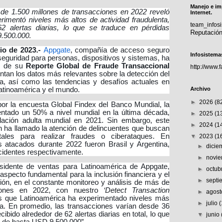
Manejo e im
 de 1.500 millones de transacciones en 2022 reveló
Internet.
rimentó niveles más altos de actividad fraudulenta,
team_info
 alertas diarias, lo que se traduce en pérdidas
Reputació
.500.000.
io de 2023.-
Appgate
, compañía de acceso seguro
Infosistema
seguridad para personas, dispositivos y sistemas
, ha
os de su
Reporte Global de Fraude Transaccional
http://www.
ntan los datos más relevantes sobre la detección del
era, así como las tendencias y desafíos actuales en
Archivo
atinoamérica y el mundo.
►
2026
(8
or la encuesta Global Findex del Banco Mundial, la
entado un 50% a nivel mundial en la última década,
►
2025
(1
ación adulta mundial en 2021. Sin embargo, este
►
2024
(1
 ha llamado la atención de delincuentes que buscan
tales para realizar fraudes o ciberataques. En
▼
2023
(1
 atacados durante 2022 fueron Brasil y Argentina,
►
dici
cidentes respectivamente.
►
novi
sidente de ventas para Latinoamérica de Appgate,
►
octub
 aspecto fundamental para la inclusión financiera y el
►
sept
ión, en el constante monitoreo y análisis de más de
ciones en 2022, con nuestro
‘Detect Transaction
►
agos
s que Latinoamérica ha experimentado niveles más
►
julio
nta. En promedio, las transacciones varían desde 36
ibido alrededor de 62 alertas diarias en total, lo que
▼
junio