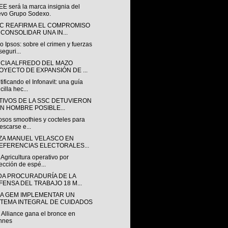
E será la marca insignia del
vo Grupo Sodexo.
SC REAFIRMA EL COMPROMISO
 CONSOLIDAR UNA IN...
o Ipsos: sobre el crimen y fuerzas
seguri...
CIA ALFREDO DEL MAZO
OYECTO DE EXPANSIÓN DE ...
ificando el Infonavit: una guía
cilla hec...
TIVOS DE LA SSC DETUVIERON
UN HOMBRE POSIBLE...
osos smoothies y cocteles para
rescarse e...
ZA MANUEL VELASCO EN
EFERENCIAS ELECTORALES...
 Agricultura operativo por
ección de espé...
DA PROCURADURÍA DE LA
FENSA DEL TRABAJO 18 M...
A GEM IMPLEMENTAR UN
STEMA INTEGRAL DE CUIDADOS
Alliance gana el bronce en
nnes