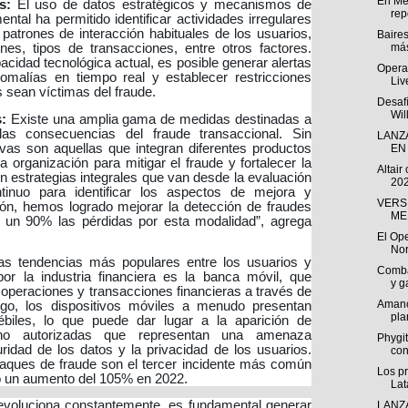
En Mé
s:
El uso de datos estratégicos y mecanismos de
repo
ntal ha permitido identificar actividades irregulares
patrones de interacción habituales de los usuarios,
Baire
más
nes, tipos de transacciones, entre otros factores.
acidad tecnológica actual, es posible generar alertas
Opera 
nomalías en tiempo real y establecer restricciones
Liv
s sean víctimas del fraude.
Desafí
Wil
:
Existe una amplia gama de medidas destinadas a
las consecuencias del fraude transaccional. Sin
LANZ
vas son aquellas que integran diferentes productos
EN 
a organización para mitigar el fraude y fortalecer la
Altair
on estrategias integrales que van desde la evaluación
202
tinuo para identificar los aspectos de mejora y
VERS
ión, hemos logrado mejorar la detección de fraudes
ME
 un 90% las pérdidas por esta modalidad”, agrega
El Ope
Nor
s tendencias más populares entre los usuarios y
Comba
r la industria financiera es la banca móvil, que
y g
s operaciones y transacciones financieras a través de
Amanc
rgo, los dispositivos móviles a menudo presentan
pla
ébiles, lo que puede dar lugar a la aparición de
 no autorizadas que representan una amenaza
Phygit
guridad de los datos y la privacidad de los usuarios.
co
aques de fraude son el tercer incidente más común
Los p
o un aumento del 105% en 2022.
Lat
 evoluciona constantemente, es fundamental generar
LANZ