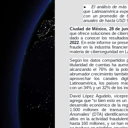
●
El análisis de más
que Latinoamérica expe
con un promedio de 62
anuales de hasta USD 9
Ciudad de México, 28 de jun
que ofrece soluciones de ciber
dado a conocer los resultad
2022
. En este informe se prese
fraude en la industria financi
materia de ciberseguridad en L
Según los datos compartidos p
titularidad de cuentas ha aum
alcanzando el 76% de la pobl
abrumador crecimiento también
aprovechar los canales digi
Latinoamérica, los países más
con un 34% y un 32% de los in
David López Agudelo, vicepre
agrega que “
si bien esto es un
desarrollo económico de la reg
1.500 millones de transac
Anomalies’
(DTA) identificamo
altos en la actividad fraudule
hasta 160 millones, y se han rec