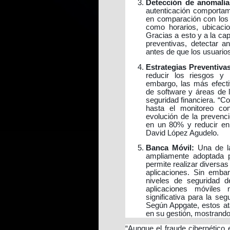
Detección de anomalía
autenticación comportame
en comparación con los 
como horarios, ubicacio
Gracias a esto y a la cap
preventivas, detectar a
antes de que los usuario
Estrategias Preventivas
reducir los riesgos y 
embargo, las más efecti
de software y áreas de l
seguridad financiera. “C
hasta el monitoreo con
evolución de la prevenc
en un 80% y reducir en
David López Agudelo.
Banca Móvil:
Una de la
ampliamente adoptada po
permite realizar diversa
aplicaciones. Sin emba
niveles de seguridad d
aplicaciones móviles
significativa para la se
Según Appgate, estos at
en su gestión, mostrand
“Aunque el fraude cibernético