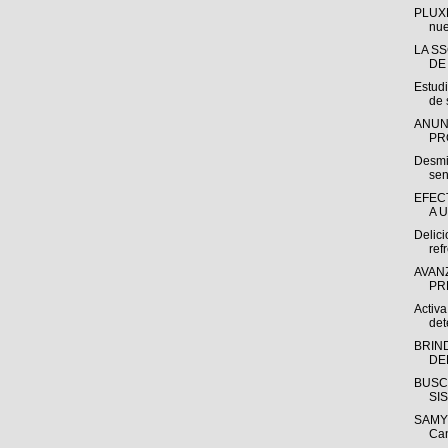
PLUXE
nue
LA S
DE
Estudi
de 
ANUN
PR
Desmit
sen
EFEC
A 
Delici
ref
AVAN
PR
Activa
det
BRIN
DE
BUSC
SI
SAMY 
Ca