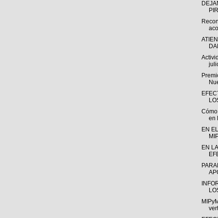
DEJA
PI
Recon
aco
ATIE
DA
Activ
juli
Premio
Nue
EFEC
LO
Cómo l
en l
EN EL
MI
EN L
EF
PARA
AP
INFO
LO
MIPyM
ver