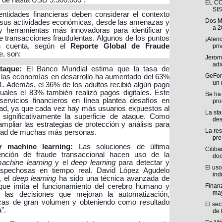
s de hasta USD 9.500.000
”.
EL C
SI
ntidades financieras deben considerar el contexto
Dos M
an sus actividades económicas, desde las amenazas y
a 2
y herramientas más innovadoras para identificar y
e transacciones fraudulentas. Algunos de los puntos
¡Atenc
n cuenta, según el
Reporte Global de Fraude
pri
, son:
Jerome
adi
taque:
El Banco Mundial estima que la tasa de
GeFor
 las economías en desarrollo ha aumentado del 63%
un 
1. Además, el 36% de los adultos recibió algún pago
uales el 83% también realizó pagos digitales. Este
Se ha
rvicios financieros en línea plantea desafíos en
pro
dad, ya que cada vez hay más usuarios expuestos al
La sta
significativamente la superficie de ataque. Como
des
ampliar las estrategias de protección y análisis para
La res
ridad de muchas más personas.
pre
l y machine learning:
Las soluciones de última
Citiba
ención de fraude transaccional hacen uso de la
doc
achine learning
y el
deep learning
para detectar y
El uso
ospechosas en tiempo real. David López Agudelo
indu
, el
deep learning
ha sido una técnica avanzada de
que imita el funcionamiento del cerebro humano y
Finanz
ma
 las decisiones que mejoran la automatización,
ticas de gran volumen y obteniendo como resultado
El sec
”.
de l