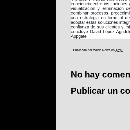
conciencia entre institucione
visualización y eliminación d
combinar procesos, procedimie
una estrategia en torno al d
adoptar estas soluciones integra
confianza de sus clientes y mit
concluye David López Agudelo
Appgate.
Publicado por
World News
en
12:45
No hay coment
Publicar un c