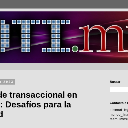
e 2023
Buscar
de transaccional en
: Desafíos para la
Contacto e 
luismart_i
d
mundo_fina
team_info