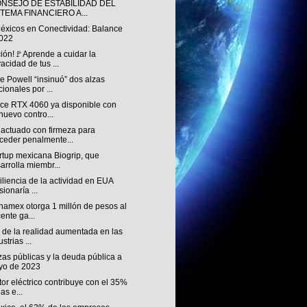
ONSEJO DE ESTABILIDAD DEL
STEMA FINANCIERO A...
éxicos en Conectividad: Balance
022
ión!🚩Aprende a cuidar la
vacidad de tus ...
 Powell “insinuó” dos alzas
cionales por ...
ce RTX 4060 ya disponible con
nuevo contro...
 actuado con firmeza para
ceder penalmente...
rtup mexicana Biogrip, que
arrolla miembr...
iliencia de la actividad en EUA
sionaría ...
namex otorga 1 millón de pesos al
ente ga...
 de la realidad aumentada en las
strias ...
as públicas y la deuda pública a
yo de 2023
tor eléctrico contribuye con el 35%
as e...