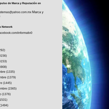
pulso de Marca y Reputación en
Marca y
sistemas@yahoo.com.mx
n
s Network
facebook.com/informativ0
292)
3156)
4153)
6908)
embre
(1335)
embre
(1379)
re
(1445)
iembre
(1565)
to
(1376)
(1531)
(1494)