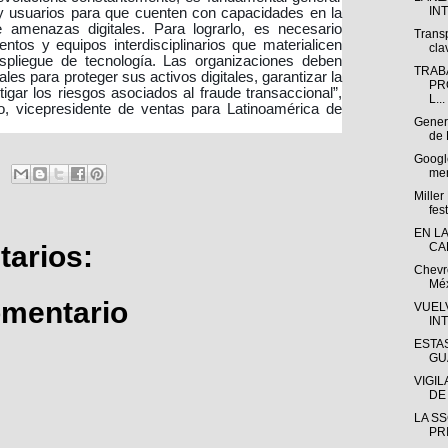
IN
s y usuarios para que cuenten con capacidades en la
e amenazas digitales. Para lograrlo, es necesario
Trans
ntos y equipos interdisciplinarios que materialicen
cla
espliegue de tecnología. Las organizaciones deben
TRAB
les para proteger sus activos digitales, garantizar la
PR
igar los riesgos asociados al fraude transaccional”,
L...
, vicepresidente de ventas para Latinoamérica de
Gener
de 
Google
mer
Miller
fest
EN L
arios:
CA
Chevr
Méx
omentario
VUEL
IN
ESTA
GU
VIGI
DE
LA SS
PR