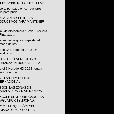
TERCAMBIO DE INTERNET PAR...
porte pensado en conductores,
ve para prev...
AJA GEM Y SECTORES
ODUCTIVOS PARA MANTENER
al Motors nombra nueva Directora
Finanzas ...
 aún tiene que conquistar el
cado de los ...
 Lite Grill Together 2023: Un
ival circu...
A ALCALDÍA VENUSTIANO
RRANZA, PERSONAL DE LA...
olet Silverado HD 2024 llega a
ico con may...
VE LA ‘COPA CODERE
TERNACIONAL’
S SON LAS ZONAS DE
ADALAJARA Y RIVIERA MAYA ...
LA COPRISEM PURIFICADORAS
 AGUA POR TEMPORAD...
C Y LA ARQUIDIÓCESIS
IMADA DE MÉXICO, REALI...