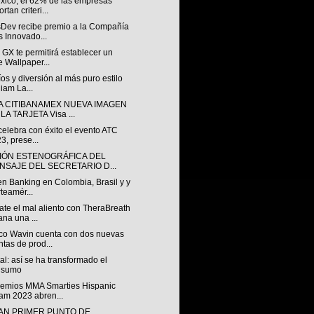
xico, el 62% de las empresas
rtan criteri...
sDev recibe premio a la Compañía
 Innovado...
GX te permitirá establecer un
e Wallpaper...
os y diversión al más puro estilo
liam La...
A CITIBANAMEX NUEVA IMAGEN
LA TARJETA Visa ...
 celebra con éxito el evento ATC
3, prese...
IÓN ESTENOGRÁFICA DEL
NSAJE DEL SECRETARIO D...
n Banking en Colombia, Brasil y y
teamér...
te el mal aliento con TheraBreath
ana una ...
o Wavin cuenta con dos nuevas
ntas de prod...
al: así se ha transformado el
nsumo
remios MMA Smarties Hispanic
am 2023 abren...
AN PRIMER PUNTO DE