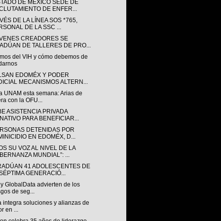
STADO DE MÉXICO SEDE DE
CLUTAMIENTO DE ENFER...
VÉS DE LA LÍNEA SOS *765,
RSONAL DE LA SSC ...
ÓVENES CREADORES SE
ADÚAN DE TALLERES DE PRO...
mos del VIH y cómo debemos de
darnos
LSAN EDOMÉX Y PODER
DICIAL MECANISMOS ALTERN...
a UNAM esta semana: Arias de
ra con la OFU...
BE ASISTENCIA PRIVADA
NATIVO PARA BENEFICIAR...
ERSONAS DETENIDAS POR
MINICIDIO EN EDOMÉX, D...
S SU VOZ AL NIVEL DE LA
BERNANZA MUNDIAL”: ...
RADÚAN 41 ADOLESCENTES DE
 SÉPTIMA GENERACIÓ...
y GlobalData advierten de los
sgos de seg...
a integra soluciones y alianzas de
r en ...