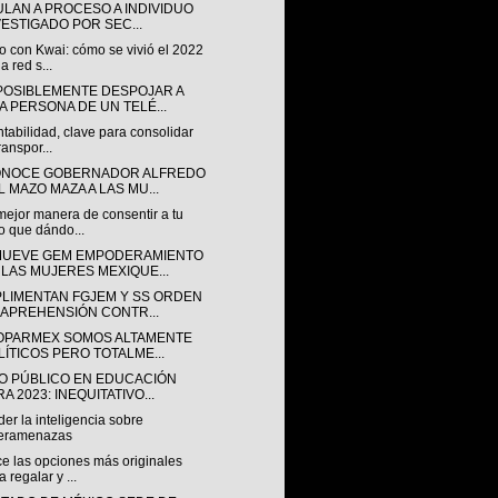
ULAN A PROCESO A INDIVIDUO
VESTIGADO POR SEC...
o con Kwai: cómo se vivió el 2022
a red s...
POSIBLEMENTE DESPOJAR A
A PERSONA DE UN TELÉ...
tabilidad, clave para consolidar
ranspor...
NOCE GOBERNADOR ALFREDO
L MAZO MAZA A LAS MU...
mejor manera de consentir a tu
o que dándo...
UEVE GEM EMPODERAMIENTO
 LAS MUJERES MEXIQUE...
LIMENTAN FGJEM Y SS ORDEN
 APREHENSIÓN CONTR...
OPARMEX SOMOS ALTAMENTE
LÍTICOS PERO TOTALME...
O PÚBLICO EN EDUCACIÓN
A 2023: INEQUITATIVO...
er la inteligencia sobre
beramenazas
e las opciones más originales
a regalar y ...