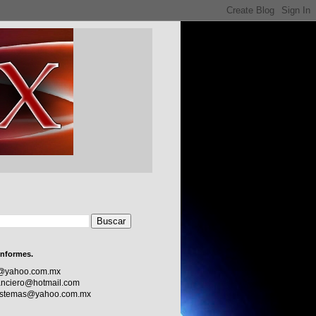
informes.
c@yahoo.com.mx
nciero@hotmail.com
sistemas@yahoo.com.mx