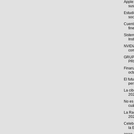
Apple:
sus
Estud
soc
Cuenta
fine
Siste
Ins
NVIDIA
con
GRUP
PR
Finan
oct
El fut
pe
La ci
202
No es 
cuá
La Rad
202
Celeb
la 