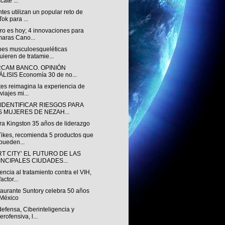
cate ...
tes utilizan un popular reto de
Tok para ...
uro es hoy; 4 innovaciones para
aras Cano...
nes musculoesqueléticas
uieren de tratamie...
RCAM BANCO. OPINIÓN
LISIS Economía 30 de no...
es reimagina la experiencia de
viajes mi...
 IDENTIFICAR RIESGOS PARA
S MUJERES DE NEZAH...
ra Kingston 35 años de liderazgo
 Tikes, recomienda 5 productos que
pueden...
T CITY’ EL FUTURO DE LAS
INCIPALES CIUDADES...
ncia al tratamiento contra el VIH,
actor...
taurante Suntory celebra 50 años
México
efensa, Ciberinteligencia y
erofensiva, l...