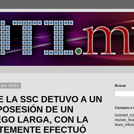
 de 2022
Buscar
 LA SSC DETUVO A UN
POSESIÓN DE UN
Contacto e 
luismart_i
GO LARGA, CON LA
mundo_fina
team_info
TEMENTE EFECTUÓ