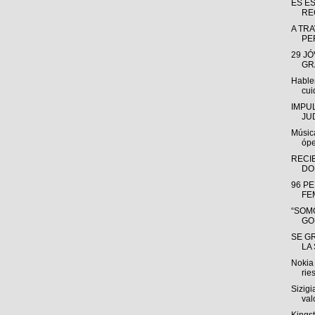
ES E
RE
A TRA
PE
29 J
GR
Hable
cui
IMPU
JU
Músic
ópe
RECI
DO
96 P
FE
“SOMO
GO
SE G
LA
Nokia 
rie
Sizigi
valo