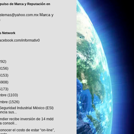
pulso de Marca y Reputación en
Marca y
sistemas@yahoo.com.mx
n
s Network
facebook.com/informativ0
292)
3156)
4153)
6908)
5173)
embre
(1103)
embre
(1526)
eguridad Industrial México (ESI)
ncia sus...
ndier recibe inversión de 14 mdd
a consoli...
onocer el costo de estar “on-line”,