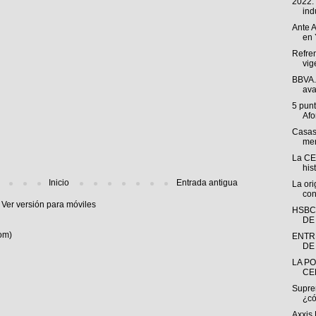
2022:
indu
Ante A
en 
Refren
vig
BBVA. 
ava
5 punt
Afo
Casas
men
La CE
his
Inicio
Entrada antigua
La ori
con
Ver versión para móviles
HSBC
DE
om)
ENTR
DE 
LA PO
CE
Suprem
¿có
Axxis 