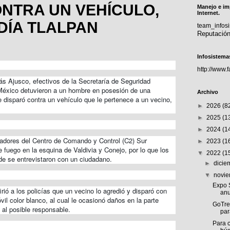
NTRA UN VEHÍCULO,
Manejo e im
Internet.
DÍA TLALPAN
team_info
Reputació
Infosistema
http://www.
s Ajusco, efectivos de la Secretaría de Seguridad
México detuvieron a un hombre en posesión de una
Archivo
disparó contra un vehículo que le pertenece a un vecino,
►
2026
(8
►
2025
(1
►
2024
(1
adores del Centro de Comando y Control (C2) Sur
►
2023
(1
 fuego en la esquina de Valdivia y Conejo, por lo que los
▼
2022
(1
nde se entrevistaron con un ciudadano.
►
dici
▼
novi
Expo S
rió a los policías que un vecino lo agredió y disparó con
anu
il color blanco, al cual le ocasionó daños en la parte
GoTre
a al posible responsable.
par
Para c