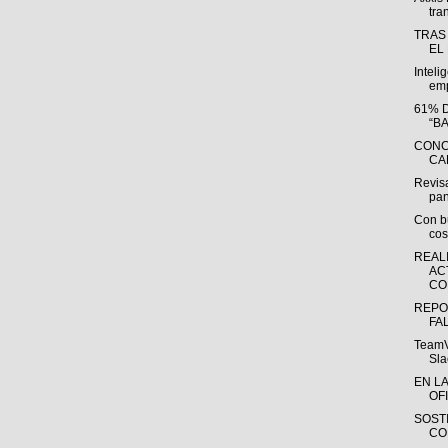
tra
TRAS
EL
Inteli
emp
61% 
“B
CONC
CA
Revisa
pan
Con bu
cos
REAL
AC
CO
REPO
FA
TeamV
Sla
EN L
OFI
SOST
CO