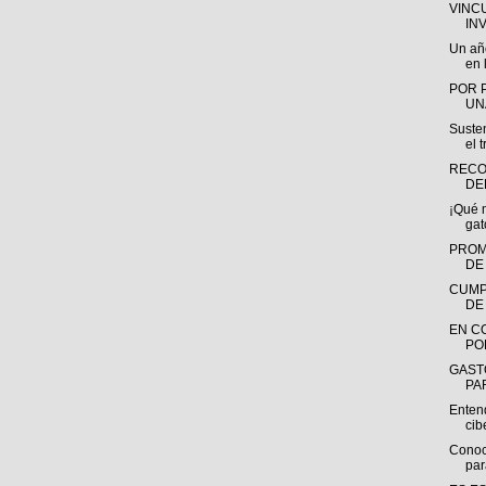
VINC
IN
Un añ
en l
POR 
UN
Susten
el t
RECO
DE
¡Qué 
gat
PROM
DE
CUMP
DE
EN C
PO
GAST
PAR
Entend
ci
Conoc
par