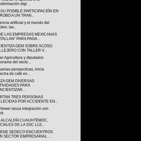
nsformación digi...
 SU POSIBLE PARTICIPACIÓN EN
 ROBO A UN TRAN...
gencia artificial y el mundo del
leo: las...
DE LAS EMPRESAS MEXICANAS
ATALLAN” PARA PAGA...
IENTIZA GEM SOBRE ACOSO
LLEJERO CON TALLER V...
n Agricultura y diputados
orama del secto...
enas perspectivas, inicia
echa de café en...
IZA GEM DIVERSAS
TIVIDADES PARA
NCIENTIZAR...
RTAN TRES PERSONAS
LLECIDAS POR ACCIDENTE EN...
iewer lanza integración con
ck
A ALCALDÍA CUAUHTÉMOC,
CIALES DE LA SSC LLE...
IENE SEDECO ENCUENTROS
N SECTOR EMPRESARIAL ...