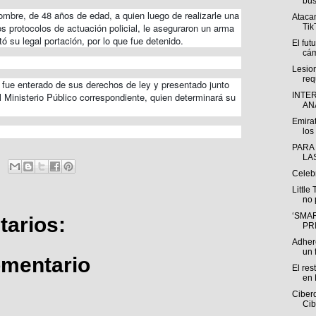
bús
hombre, de 48 años de edad, a quien luego de realizarle una
Atacan
s protocolos de actuación policial, le aseguraron un arma
Tik
tó su legal portación, por lo que fue detenido.
El fut
cám
Lesio
req
o fue enterado de sus derechos de ley y presentado junto
l Ministerio Público correspondiente, quien determinará su
INTE
ANÁ
Emirat
los 
PARA
LA
Celeb
Little
no 
‘SMAR
arios:
PR
Adhere
un f
omentario
El res
en 
Ciberd
Cib