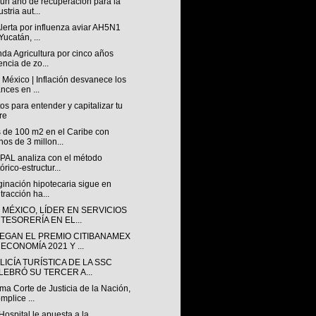
 un año de recuperación para la
stria aut...
lerta por influenza aviar AH5N1
Yucatán, ...
da Agricultura por cinco años
encia de zo...
México | Inflación desvanece los
nces en ...
os para entender y capitalizar tu
re
 de 100 m2 en el Caribe con
os de 3 millon...
PAL analiza con el método
tórico-estructur...
ginación hipotecaria sigue en
tracción ha...
 MÉXICO, LÍDER EN SERVICIOS
 TESORERÍA EN EL...
EGAN EL PREMIO CITIBANAMEX
ECONOMÍA 2021 Y ...
LICÍA TURÍSTICA DE LA SSC
LEBRÓ SU TERCER A...
a Corte de Justicia de la Nación,
mplice ...
Hospital le apuesta a la