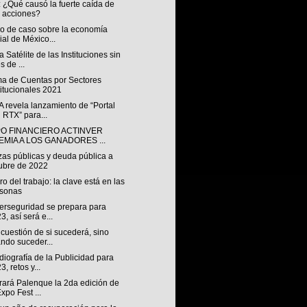
 ¿Qué causó la fuerte caída de
 acciones?
io de caso sobre la economía
ial de México...
 Satélite de las Instituciones sin
s de ...
ma de Cuentas por Sectores
titucionales 2021
 revela lanzamiento de “Portal
 RTX” para...
O FINANCIERO ACTINVER
EMIA A LOS GANADORES ...
zas públicas y deuda pública a
ubre de 2022
uro del trabajo: la clave está en las
rsonas
berseguridad se prepara para
3, así será e...
cuestión de si sucederá, sino
ndo suceder...
iografía de la Publicidad para
3, retos y...
rará Palenque la 2da edición de
Expo Fest ...