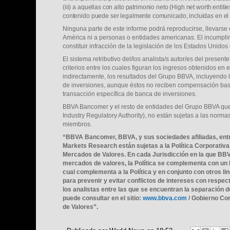
(iii) a aquellas con alto patrimonio neto (High net worth entiti
contenido puede ser legalmente comunicado, incluidas en el a
Ninguna parte de este informe podrá reproducirse, llevarse 
América ni a personas o entidades americanas. El incumplim
constituir infracción de la legislación de los Estados Unidos
El sistema retributivo del/los analista/s autor/es del presen
criterios entre los cuales figuran los ingresos obtenidos en
indirectamente, los resultados del Grupo BBVA, incluyendo 
de inversiones, aunque éstos no reciben compensación bas
transacción específica de banca de inversiones.
BBVA Bancomer y el resto de entidades del Grupo BBVA qu
Industry Regulatory Authority), no están sujetas a las norma
miembros.
“BBVA Bancomer, BBVA, y sus sociedades afiliadas, ent
Markets Research están sujetas a la Política Corporativa
Mercados de Valores. En cada Jurisdicción en la que BBV
mercados de valores, la Política se complementa con un
cual complementa a la Política y en conjunto con otros 
para prevenir y evitar conflictos de intereses con respe
los analistas entre las que se encuentran la separación d
puede consultar en el sitio:
www.bbva.com
/ Gobierno Cor
de Valores”.