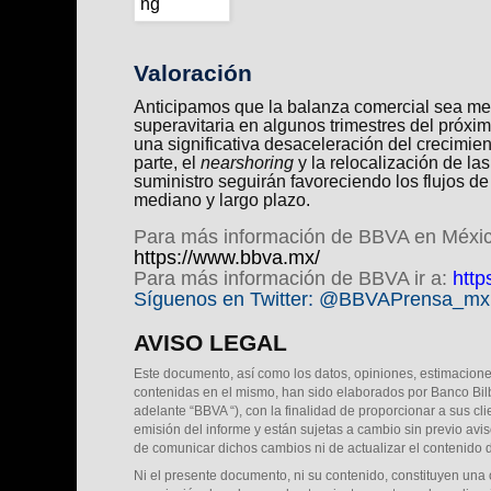
Valoración
Anticipamos que la balanza comercial sea meno
superavitaria en algunos trimestres del próxi
una significativa desaceleración del crecimie
parte, el
nearshoring
y la relocalización de la
suministro seguirán favoreciendo los flujos d
mediano y largo plazo.
Para más información de BBVA en México
https://www.bbva.mx/
Para más información de BBVA ir a:
http
Síguenos en Twitter: @BBVAPrensa_mx
AVISO LEGAL
Este documento, así como los datos, opiniones, estimacion
contenidas en el mismo, han sido elaborados por Banco Bilb
adelante “BBVA “), con la finalidad de proporcionar a sus cl
emisión del informe y están sujetas a cambio sin previo a
de comunicar dichos cambios ni de actualizar el contenido
Ni el presente documento, ni su contenido, constituyen una o