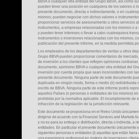
BBVA o cualquier otra entidad del Grupo BBVA, así como su
pueden tener una posición en cualquiera de los valores o in
presente documento, directa o indirectamente, o en cualesq
mismos; pueden negociar con dichos valores o instrumentos
proporcionar servicios de asesoramiento u otros servicios a
instrumentos, a empresas relacionadas con los mismos o a s
y pueden tener intereses o llevar a cabo cualesquiera trans
instrumentos o inversiones relacionadas con los mismos, con
publicación del presente informe, en la medida permitida por
Los empleados de los departamentos de ventas u otros dep
Grupo BBVA pueden proporcionar comentarios de mercado, ve
de inversión a los clientes que reflejen opiniones contraria
documento; asimismo BBVA o cualquier otra entidad del G
inversión por cuenta propia que sean inconsistentes con l
presente documento. Ninguna parte de este documento puede
duplicada en ningún modo, forma o medio (ii) redistribuida o (
escrito de BBVA. Ninguna parte de este informe podrá reprod
aquellos Países (o personas o entidades de los mismos) en l
prohibida por la normativa aplicable. El incumplimiento de es
infracción de la legislación de la jurisdicción relevante.
Este
documento se proporciona en el Reino Unido únicamen
dirigirse de acuerdo con la Financial Services and Markets A
y no es para su entrega o distribución, directa o indirecta, a
entidades. En particular el presente documento únicamente s
siguientes personas o entidades (i) aquellas que están fuera 
una experiencia profesional en materia de inversiones citadas