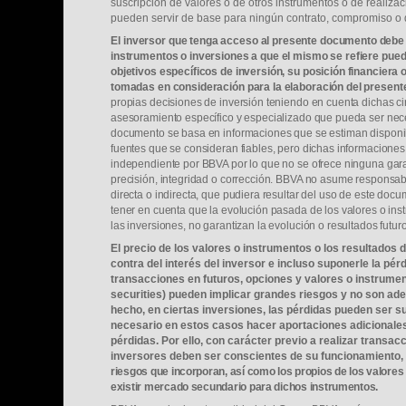
suscripción de valores o de otros instrumentos o de realizac
pueden servir de base para ningún contrato, compromiso o d
El
inversor que tenga acceso al presente documento debe 
instrumentos o inversiones a que el mismo se refiere pue
objetivos específicos de inversión, su posición financiera o
tomadas en consideración para la elaboración del present
propias decisiones de inversión teniendo en cuenta dichas c
asesoramiento específico y especializado que pueda ser nece
documento se basa en informaciones que se estiman disponib
fuentes que se consideran fiables, pero dichas informaciones 
independiente por BBVA por lo que no se ofrece ninguna garan
precisión, integridad o corrección. BBVA no asume responsab
directa o indirecta, que pudiera resultar del uso de este doc
tener en cuenta que la evolución pasada de los valores o inst
las inversiones, no garantizan la evolución o resultados futuro
El precio de los valores o instrumentos o los resultados 
contra del interés del inversor e incluso suponerle la pérdi
transacciones en futuros, opciones y valores o instrument
securities) pueden implicar grandes riesgos y no son ad
hecho, en ciertas inversiones, las pérdidas pueden ser sup
necesario en estos casos hacer aportaciones adicionales 
pérdidas. Por ello, con carácter previo a realizar transa
inversores deben ser conscientes de su funcionamiento, 
riesgos que incorporan, así como los propios de los valore
existir mercado secundario para dichos instrumentos.