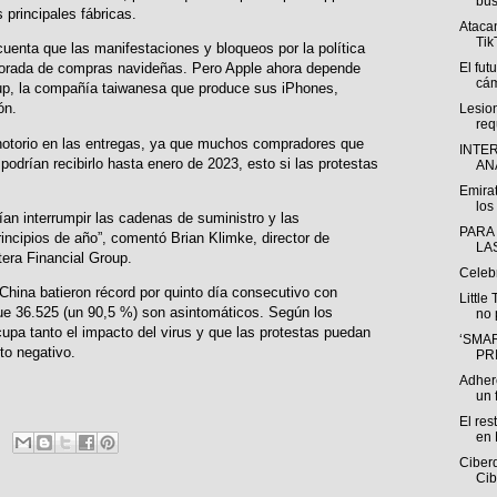
bús
principales fábricas.
Atacan
Tik
uenta que las manifestaciones y bloqueos por la política
El fut
porada de compras navideñas. Pero Apple ahora depende
cám
, la compañía taiwanesa que produce sus iPhones,
ón.
Lesio
req
notorio en las entregas, ya que muchos compradores que
INTE
odrían recibirlo hasta enero de 2023, esto si las protestas
ANÁ
Emirat
los 
ían interrumpir las cadenas de suministro y las
PARA
incipios de año”, comentó Brian Klimke, director de
LA
tera Financial Group.
Celeb
China batieron récord por quinto día consecutivo con
Little
ue 36.525 (un 90,5 %) son asintomáticos. Según los
no 
cupa tanto el impacto del virus y que las protestas puedan
‘SMAR
to negativo.
PR
Adhere
un f
El res
en 
Ciberd
Cib