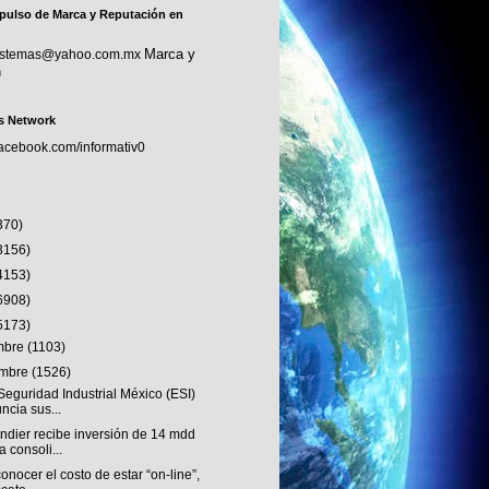
pulso de Marca y Reputación en
Marca y
sistemas@yahoo.com.mx
n
s Network
facebook.com/informativ0
370)
3156)
4153)
6908)
5173)
embre
(1103)
embre
(1526)
eguridad Industrial México (ESI)
ncia sus...
ndier recibe inversión de 14 mdd
a consoli...
onocer el costo de estar “on-line”,