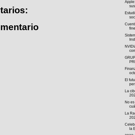
Apple:
sus
arios:
Estud
soc
Cuenta
omentario
fine
Siste
Ins
NVIDIA
con
GRUP
PR
Finan
oct
El fut
pe
La ci
202
No es 
cuá
La Rad
202
Celeb
la 