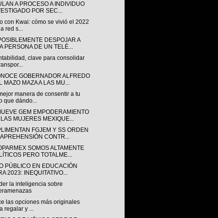
ULAN A PROCESO A INDIVIDUO
VESTIGADO POR SEC...
o con Kwai: cómo se vivió el 2022
a red s...
POSIBLEMENTE DESPOJAR A
A PERSONA DE UN TELÉ...
tabilidad, clave para consolidar
ranspor...
NOCE GOBERNADOR ALFREDO
L MAZO MAZA A LAS MU...
mejor manera de consentir a tu
o que dándo...
UEVE GEM EMPODERAMIENTO
 LAS MUJERES MEXIQUE...
LIMENTAN FGJEM Y SS ORDEN
 APREHENSIÓN CONTR...
OPARMEX SOMOS ALTAMENTE
LÍTICOS PERO TOTALME...
O PÚBLICO EN EDUCACIÓN
A 2023: INEQUITATIVO...
er la inteligencia sobre
beramenazas
e las opciones más originales
a regalar y ...