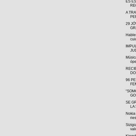
ES E
RE
A TRA
PE
29 J
GR
Hable
cui
IMPU
JU
Músic
ópe
RECI
DO
96 P
FE
“SOMO
GO
SE G
LA
Nokia 
rie
Sizigi
valo