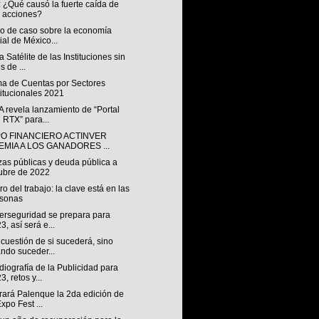
 ¿Qué causó la fuerte caída de
 acciones?
io de caso sobre la economía
ial de México...
 Satélite de las Instituciones sin
s de ...
ma de Cuentas por Sectores
titucionales 2021
 revela lanzamiento de “Portal
 RTX” para...
O FINANCIERO ACTINVER
EMIA A LOS GANADORES ...
zas públicas y deuda pública a
ubre de 2022
uro del trabajo: la clave está en las
rsonas
berseguridad se prepara para
3, así será e...
cuestión de si sucederá, sino
ndo suceder...
iografía de la Publicidad para
3, retos y...
rará Palenque la 2da edición de
Expo Fest ...