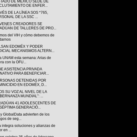
STADO DE MÉXICO SEDE DE
CLUTAMIENTO DE ENFER...
VÉS DE LA LÍNEA SOS *765,
RSONAL DE LA SSC ...
ÓVENES CREADORES SE
ADÚAN DE TALLERES DE PRO...
mos del VIH y cómo debemos de
darnos
LSAN EDOMÉX Y PODER
DICIAL MECANISMOS ALTERN...
a UNAM esta semana: Arias de
ra con la OFU...
BE ASISTENCIA PRIVADA
NATIVO PARA BENEFICIAR...
ERSONAS DETENIDAS POR
MINICIDIO EN EDOMÉX, D...
S SU VOZ AL NIVEL DE LA
BERNANZA MUNDIAL”: ...
RADÚAN 41 ADOLESCENTES DE
 SÉPTIMA GENERACIÓ...
y GlobalData advierten de los
sgos de seg...
a integra soluciones y alianzas de
r en ...