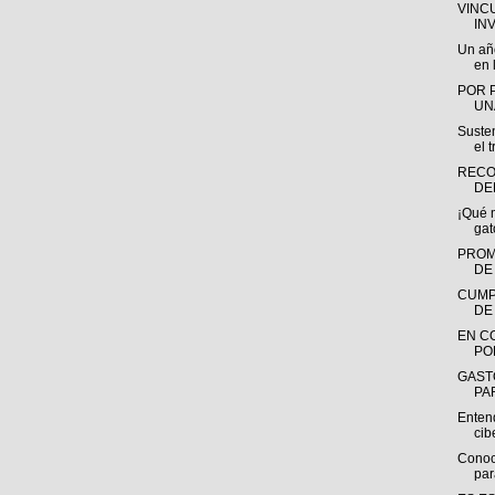
VINC
IN
Un añ
en l
POR 
UN
Susten
el t
RECO
DE
¡Qué 
gat
PROM
DE
CUMP
DE
EN C
PO
GAST
PAR
Entend
ci
Conoc
par