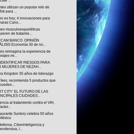
cate ...
tes utilizan un popular reto de
Tok para ...
uro es hoy; 4 innovaciones para
aras Cano...
nes musculoesqueléticas
uieren de tratamie...
RCAM BANCO. OPINIÓN
LISIS Economía 30 de no...
es reimagina la experiencia de
viajes mi...
 IDENTIFICAR RIESGOS PARA
S MUJERES DE NEZAH...
ra Kingston 35 años de liderazgo
 Tikes, recomienda 5 productos que
pueden...
T CITY’ EL FUTURO DE LAS
INCIPALES CIUDADES...
ncia al tratamiento contra el VIH,
actor...
taurante Suntory celebra 50 años
México
efensa, Ciberinteligencia y
erofensiva, l...