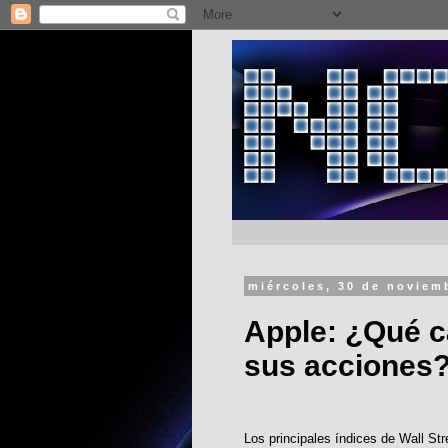
miércoles, 30 de noviem
Apple: ¿Qué c
sus acciones
Los principales índices de Wall Str