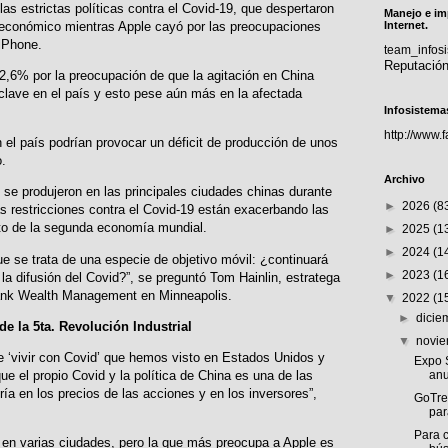
las estrictas políticas contra el Covid-19, que despertaron
Manejo e im
o económico mientras Apple cayó por las preocupaciones
Internet.
 iPhone.
team_info
Reputació
2,6% por la preocupación de que la agitación en China
 clave en el país y esto pese aún más en la afectada
Infosistema
http://www.
 el país podrían provocar un déficit de producción de unos
.
Archivo
se produjeron en las principales ciudades chinas durante
►
2026
(8
as restricciones contra el Covid-19 están exacerbando las
to de la segunda economía mundial.
►
2025
(1
►
2024
(1
e se trata de una especie de objetivo móvil: ¿continuará
►
2023
(1
 la difusión del Covid?”, se preguntó Tom Hainlin, estratega
Bank Wealth Management en Minneapolis.
▼
2022
(1
►
dici
e la 5ta. Revolución Industrial
▼
novi
e ‘vivir con Covid’ que hemos visto en Estados Unidos y
Expo S
e el propio Covid y la política de China es una de las
anu
ría en los precios de las acciones y en los inversores”,
GoTre
par
Para c
 en varias ciudades, pero la que más preocupa a Apple es