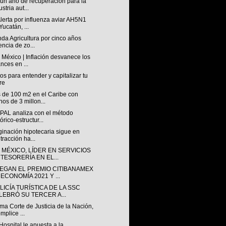
 un año de recuperación para la
stria aut...
lerta por influenza aviar AH5N1
Yucatán, ...
da Agricultura por cinco años
encia de zo...
México | Inflación desvanece los
nces en ...
os para entender y capitalizar tu
re
 de 100 m2 en el Caribe con
os de 3 millon...
PAL analiza con el método
tórico-estructur...
ginación hipotecaria sigue en
tracción ha...
 MÉXICO, LÍDER EN SERVICIOS
 TESORERÍA EN EL...
EGAN EL PREMIO CITIBANAMEX
ECONOMÍA 2021 Y ...
LICÍA TURÍSTICA DE LA SSC
LEBRÓ SU TERCER A...
a Corte de Justicia de la Nación,
mplice ...
Hospital le apuesta a la