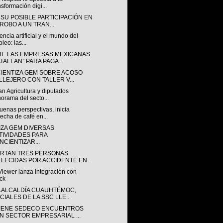
nsformación digi...
 SU POSIBLE PARTICIPACIÓN EN
 ROBO A UN TRAN...
gencia artificial y el mundo del
leo: las...
DE LAS EMPRESAS MEXICANAS
ATALLAN” PARA PAGA...
IENTIZA GEM SOBRE ACOSO
LLEJERO CON TALLER V...
n Agricultura y diputados
orama del secto...
enas perspectivas, inicia
echa de café en...
IZA GEM DIVERSAS
TIVIDADES PARA
NCIENTIZAR...
RTAN TRES PERSONAS
LLECIDAS POR ACCIDENTE EN...
iewer lanza integración con
ck
A ALCALDÍA CUAUHTÉMOC,
CIALES DE LA SSC LLE...
IENE SEDECO ENCUENTROS
N SECTOR EMPRESARIAL ...