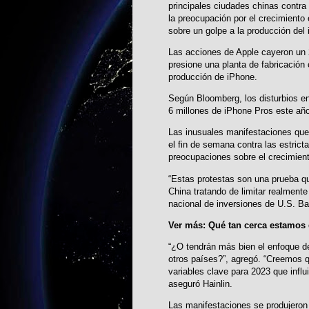
principales ciudades chinas contra 
la preocupación por el crecimient
sobre un golpe a la producción del
Las acciones de Apple cayeron un 
presione una planta de fabricación
producción de iPhone.
Según Bloomberg, los disturbios en
6 millones de iPhone Pros este año
Las inusuales manifestaciones que 
el fin de semana contra las estrict
preocupaciones sobre el crecimien
“Estas protestas son una prueba qu
China tratando de limitar realmente
nacional de inversiones de U.S. 
Ver más:
Qué tan cerca estamos d
“¿O tendrán más bien el enfoque d
otros países?”, agregó. “Creemos qu
variables clave para 2023 que influi
aseguró Hainlin.
Las manifestaciones se produjeron