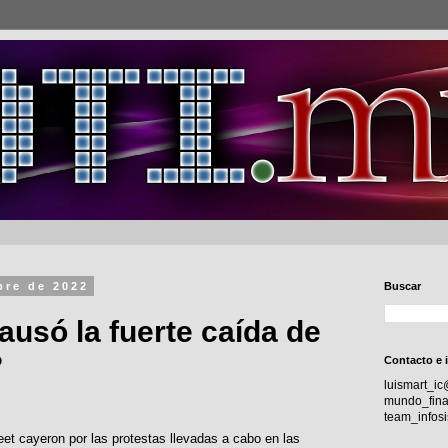
bre de 2022
Buscar
ausó la fuerte caída de
?
Contacto e 
luismart_i
mundo_fina
team_info
eet cayeron por las protestas llevadas a cabo en las