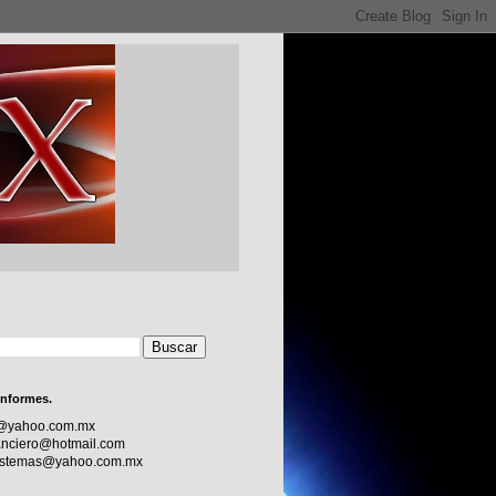
informes.
c@yahoo.com.mx
nciero@hotmail.com
sistemas@yahoo.com.mx