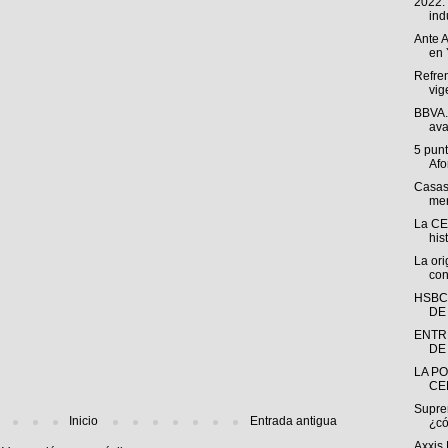
2022:
indu
Ante A
en 
Refren
vig
BBVA. 
ava
5 punt
Afo
Casas
men
La CE
his
La ori
con
HSBC
DE
ENTR
DE 
LA PO
CE
Suprem
Inicio
Entrada antigua
¿có
Axxis 