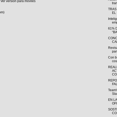
Ver versión para móviles
tra
TRAS
om)
EL
Inteli
emp
61% 
“B
CONC
CA
Revisa
pan
Con bu
cos
REAL
AC
CO
REPO
FA
TeamV
Sla
EN L
OFI
SOST
CO