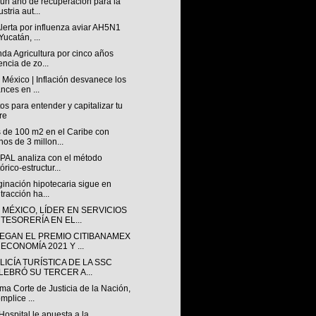
 un año de recuperación para la
stria aut...
lerta por influenza aviar AH5N1
Yucatán, ...
da Agricultura por cinco años
encia de zo...
México | Inflación desvanece los
nces en ...
os para entender y capitalizar tu
re
 de 100 m2 en el Caribe con
os de 3 millon...
PAL analiza con el método
tórico-estructur...
ginación hipotecaria sigue en
tracción ha...
 MÉXICO, LÍDER EN SERVICIOS
 TESORERÍA EN EL...
EGAN EL PREMIO CITIBANAMEX
ECONOMÍA 2021 Y ...
LICÍA TURÍSTICA DE LA SSC
LEBRÓ SU TERCER A...
a Corte de Justicia de la Nación,
mplice ...
Hospital le apuesta a la