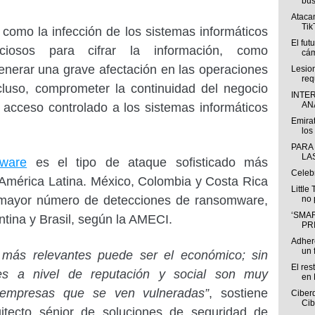
bús
Atacan
Tik
como la infección de los sistemas informáticos
El fut
ciosos para cifrar la información, como
cám
nerar una grave afectación en las operaciones
Lesio
req
cluso, comprometer la continuidad del negocio
INTE
ANÁ
l acceso controlado a los sistemas informáticos
Emirat
los 
PARA
LA
ware
es el tipo de ataque sofisticado más
Celeb
América Latina. México, Colombia y Costa Rica
Little
 mayor número de detecciones de ransomware,
no 
‘SMAR
tina y Brasil, según la AMECI.
PR
Adhere
un f
 más relevantes puede ser el económico; sin
El res
es a nivel de reputación y social son muy
en 
 empresas que se ven vulneradas”
, sostiene
Ciberd
Cib
uitecto sénior de soluciones de seguridad de