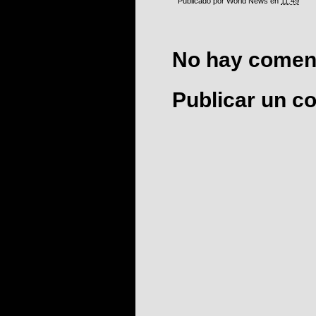
Publicado por
World News
en
11:49
No hay coment
Publicar un c