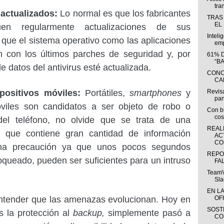
tra
actualizados:
Lo normal es que los fabricantes
TRAS
EL
uen regularmente actualizaciones de sus
Inteli
ue el sistema operativo como las aplicaciones
emp
n con los últimos parches de seguridad y, por
61% 
“B
e datos del antivirus esté actualizada.
CONC
CA
positivos móviles:
Portátiles,
smartphones
y
Revisa
pan
viles son candidatos a ser objeto de robo o
Con bu
cos
del teléfono, no olvide que se trata de una
REAL
a que contiene gran cantidad de información
AC
CO
ema precaución ya que unos pocos segundos
REPO
oqueado, pueden ser suficientes para un intruso
FA
TeamV
Sla
EN L
tender que las amenazas evolucionan. Hoy en
OFI
SOST
s la protección al
backup,
simplemente pasó a
CO