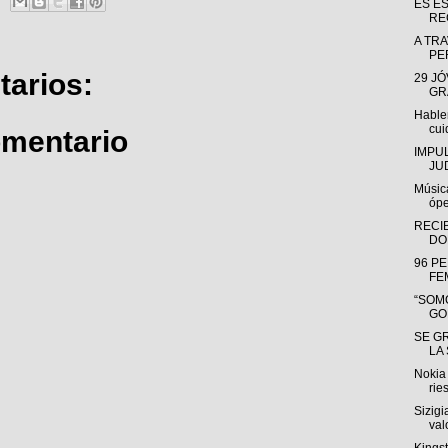
ES E
RE
A TRA
PE
arios:
29 J
GR
Hable
cui
omentario
IMPU
JU
Músic
ópe
RECI
DO
96 P
FE
“SOMO
GO
SE G
LA
Nokia 
rie
Sizigi
valo