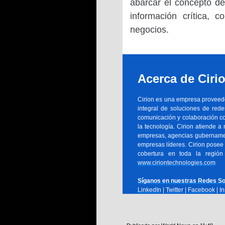
abarcar el concepto de
información crítica, 
negocios.
Acerca de Ciri
Cirion es una empresa proveedor
integral de soluciones de redes
comunicación y colaboración co
la tecnología. Cirion atiende a
empresas, agencias gubernament
empresas líderes. Cirion posee 
cobertura en toda la regió
www.ciriontechnologies.com
Síganos en nuestras Redes So
LinkedIn
|
Twitter
|
Facebook
|
I