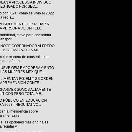
ULAN A PROCESO A INDIVIDUO
VESTIGADO POR SEC...
o con Kwai: cómo se vivió el 2022
a red s...
POSIBLEMENTE DESPOJAR A
A PERSONA DE UN TELÉ...
tabilidad, clave para consolidar
ranspor...
NOCE GOBERNADOR ALFREDO
L MAZO MAZA A LAS MU...
mejor manera de consentir a tu
o que dándo...
UEVE GEM EMPODERAMIENTO
 LAS MUJERES MEXIQUE...
LIMENTAN FGJEM Y SS ORDEN
 APREHENSIÓN CONTR...
OPARMEX SOMOS ALTAMENTE
LÍTICOS PERO TOTALME...
O PÚBLICO EN EDUCACIÓN
A 2023: INEQUITATIVO...
er la inteligencia sobre
beramenazas
e las opciones más originales
a regalar y ...