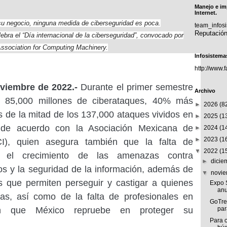
Manejo e im
Internet.
su negocio, ninguna medida de ciberseguridad es poca.
team_info
Reputació
bra el “Día internacional de la ciberseguridad”, convocado por
Association for Computing Machinery.
Infosistema
http://www.
viembre de 2022.-
Durante el primer semestre
Archivo
ó 85,000 millones de ciberataques, 40% más
►
2026
(8
 de la mitad de los 137,000 ataques vividos en
►
2025
(1
 de acuerdo con la Asociación Mexicana de
►
2024
(1
►
2023
(1
I), quien asegura también que la falta de
▼
2022
(1
re el crecimiento de las amenazas contra
►
dici
cos y la seguridad de la información, además de
▼
novi
es que permiten perseguir y castigar a quienes
Expo S
anu
as, así como de la falta de profesionales en
GoTre
cen que México repruebe en proteger su
par
Para c