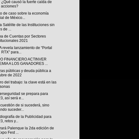
 ¿Qué causó la fuerte caída de
 acciones?
io de caso sobre la economía
ial de México...
 Satélite de las Instituciones sin
s de ...
ma de Cuentas por Sectores
titucionales 2021
 revela lanzamiento de “Portal
 RTX” para...
O FINANCIERO ACTINVER
EMIA A LOS GANADORES ...
zas públicas y deuda pública a
ubre de 2022
uro del trabajo: la clave está en las
rsonas
berseguridad se prepara para
3, así será e...
cuestión de si sucederá, sino
ndo suceder...
iografía de la Publicidad para
3, retos y...
rará Palenque la 2da edición de
Expo Fest ...