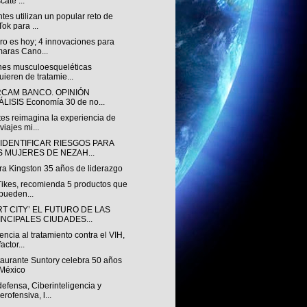
cate ...
tes utilizan un popular reto de
Tok para ...
uro es hoy; 4 innovaciones para
aras Cano...
nes musculoesqueléticas
uieren de tratamie...
RCAM BANCO. OPINIÓN
LISIS Economía 30 de no...
es reimagina la experiencia de
viajes mi...
 IDENTIFICAR RIESGOS PARA
S MUJERES DE NEZAH...
ra Kingston 35 años de liderazgo
 Tikes, recomienda 5 productos que
pueden...
T CITY’ EL FUTURO DE LAS
INCIPALES CIUDADES...
ncia al tratamiento contra el VIH,
actor...
taurante Suntory celebra 50 años
México
efensa, Ciberinteligencia y
erofensiva, l...