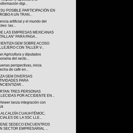
nsformación digi...
 SU POSIBLE PARTICIPACIÓN EN
 ROBO A UN TRAN...
gencia artificial y el mundo del
leo: las...
DE LAS EMPRESAS MEXICANAS
ATALLAN” PARA PAGA...
IENTIZA GEM SOBRE ACOSO
LLEJERO CON TALLER V...
n Agricultura y diputados
orama del secto...
enas perspectivas, inicia
echa de café en...
IZA GEM DIVERSAS
TIVIDADES PARA
NCIENTIZAR...
RTAN TRES PERSONAS
LLECIDAS POR ACCIDENTE EN...
iewer lanza integración con
ck
A ALCALDÍA CUAUHTÉMOC,
CIALES DE LA SSC LLE...
IENE SEDECO ENCUENTROS
N SECTOR EMPRESARIAL ...