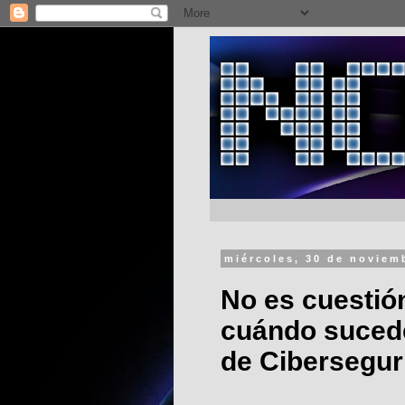
miércoles, 30 de noviem
No es cuestión
cuándo sucede
de Cibersegur