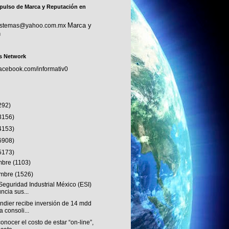
pulso de Marca y Reputación en
Marca y
sistemas@yahoo.com.mx
n
s Network
facebook.com/informativ0
292)
3156)
4153)
6908)
5173)
embre
(1103)
embre
(1526)
eguridad Industrial México (ESI)
ncia sus...
ndier recibe inversión de 14 mdd
a consoli...
onocer el costo de estar “on-line”,