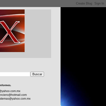
informes.
c@yahoo.com.mx
nciero@hotmail.com
sistemas@yahoo.com.mx