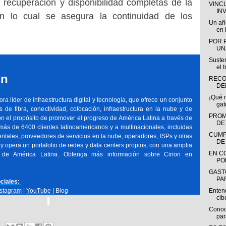
 recuperación y disponibilidad completas de la
VINC
IN
con lo cual se asegura la continuidad de los
Un añ
en l
POR 
UN
Susten
el t
on
RECO
DE
¡Qué 
a líder de infraestructura digital y tecnología, que ofrece un conjunto
gat
 de fibra, conectividad, colocación, infraestructura en la nube y de
PROM
n el propósito de promover el progreso de América Latina a través de
DE
 más de 6400 clientes latinoamericanos y a multinacionales, incluidas
CUMP
ales, proveedores de servicios en la nube, operadores, ISPs y otras
DE
y opera un portafolio de redes y data centers propios, con una amplia
EN C
n de América Latina. Obtenga más información sobre Cirion en
PO
GAST
PAR
ciales:
nstagram
|
YouTube
| Blog
Entend
ci
Conoc
par