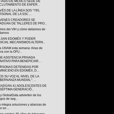
STADO DE MÉXICO SEDE DE
CLUTAMIENTO DE ENFER...
VÉS DE LA LÍNEA SOS *765,
RSONAL DE LA SSC ...
ÓVENES CREADORES SE
ADÚAN DE TALLERES DE PRO...
mos del VIH y cómo debemos de
darnos
LSAN EDOMÉX Y PODER
DICIAL MECANISMOS ALTERN...
a UNAM esta semana: Arias de
ra con la OFU...
BE ASISTENCIA PRIVADA
NATIVO PARA BENEFICIAR...
ERSONAS DETENIDAS POR
MINICIDIO EN EDOMÉX, D...
S SU VOZ AL NIVEL DE LA
BERNANZA MUNDIAL”: ...
RADÚAN 41 ADOLESCENTES DE
 SÉPTIMA GENERACIÓ...
y GlobalData advierten de los
sgos de seg...
a integra soluciones y alianzas de
r en ...