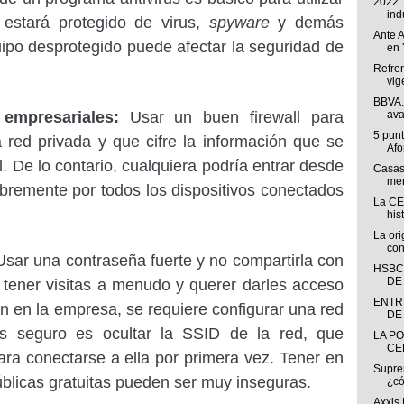
2022:
indu
estará protegido de virus,
spyware
y demás
Ante A
po desprotegido puede afectar la seguridad de
en 
Refren
vig
BBVA. 
empresariales:
Usar un buen firewall para
ava
5 punt
a red privada y que cifre la información que se
Afo
al. De lo contario, cualquiera podría entrar desde
Casas
men
 libremente por todos los dispositivos conectados
La CE
his
La ori
con
sar una contraseña fuerte y no compartirla con
HSBC
DE
 tener visitas a menudo y querer darles acceso
ENTR
án en la empresa, se requiere configurar una red
DE 
ás seguro es ocultar la SSID de la red, que
LA PO
CE
ra conectarse a ella por primera vez. Tener en
Suprem
blicas gratuitas pueden ser muy inseguras.
¿có
Axxis 