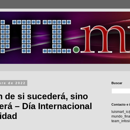
bre de 2022
Buscar
 de si sucederá, sino
rá – Día Internacional
Contacto e 
luismart_i
idad
mundo_fina
team_info