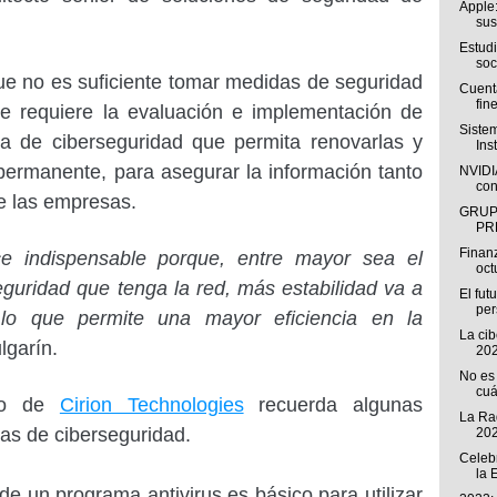
Apple:
sus
Estud
soc
que no es suficiente tomar medidas de seguridad
Cuenta
fine
se requiere la evaluación e implementación de
Siste
ta de ciberseguridad que permita renovarlas y
Ins
permanente, para asegurar la información tanto
NVIDIA
con
e las empresas.
GRUP
PR
Finan
ce indispensable porque, entre mayor sea el
oct
uridad que tenga la red, más estabilidad va a
El fut
pe
, lo que permite una mayor eficiencia en la
La ci
lgarín.
202
No es 
cuá
rto de
Cirion Technologies
recuerda algunas
La Rad
as de ciberseguridad.
202
Celeb
la 
de un programa antivirus es básico para utilizar