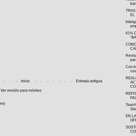
tra
TRAS
EL
Inteli
emp
61% 
“B
CONC
CA
Revisa
pan
Con bu
cos
REAL
Inicio
Entrada antigua
AC
CO
Ver versión para móviles
REPO
FA
om)
TeamV
Sla
EN L
OFI
SOST
CO