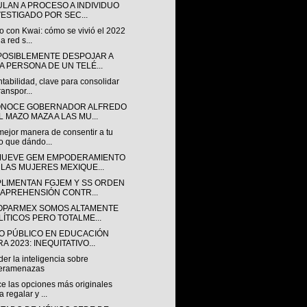
ULAN A PROCESO A INDIVIDUO
VESTIGADO POR SEC...
o con Kwai: cómo se vivió el 2022
a red s...
POSIBLEMENTE DESPOJAR A
A PERSONA DE UN TELÉ...
tabilidad, clave para consolidar
ranspor...
NOCE GOBERNADOR ALFREDO
L MAZO MAZA A LAS MU...
mejor manera de consentir a tu
o que dándo...
UEVE GEM EMPODERAMIENTO
 LAS MUJERES MEXIQUE...
LIMENTAN FGJEM Y SS ORDEN
 APREHENSIÓN CONTR...
OPARMEX SOMOS ALTAMENTE
LÍTICOS PERO TOTALME...
O PÚBLICO EN EDUCACIÓN
A 2023: INEQUITATIVO...
er la inteligencia sobre
beramenazas
e las opciones más originales
a regalar y ...