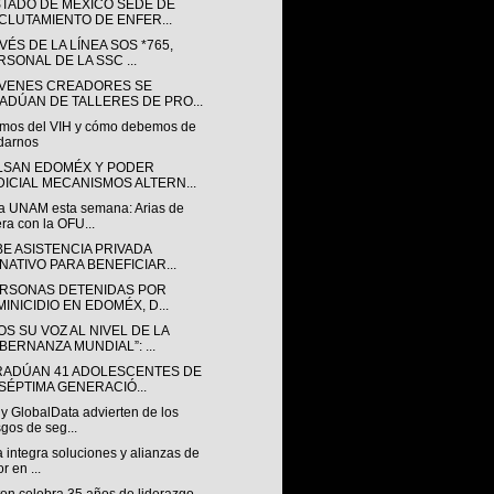
STADO DE MÉXICO SEDE DE
CLUTAMIENTO DE ENFER...
VÉS DE LA LÍNEA SOS *765,
RSONAL DE LA SSC ...
ÓVENES CREADORES SE
ADÚAN DE TALLERES DE PRO...
mos del VIH y cómo debemos de
darnos
LSAN EDOMÉX Y PODER
DICIAL MECANISMOS ALTERN...
a UNAM esta semana: Arias de
ra con la OFU...
BE ASISTENCIA PRIVADA
NATIVO PARA BENEFICIAR...
ERSONAS DETENIDAS POR
MINICIDIO EN EDOMÉX, D...
S SU VOZ AL NIVEL DE LA
BERNANZA MUNDIAL”: ...
RADÚAN 41 ADOLESCENTES DE
 SÉPTIMA GENERACIÓ...
y GlobalData advierten de los
sgos de seg...
a integra soluciones y alianzas de
r en ...