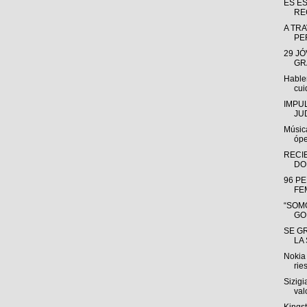
ES E
RE
A TRA
PE
29 J
GR
Hable
cui
IMPU
JU
Músic
ópe
RECI
DO
96 P
FE
“SOMO
GO
SE G
LA
Nokia 
rie
Sizigi
valo