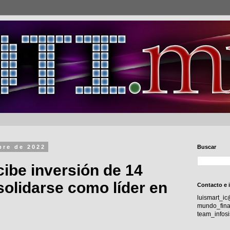
bre de 2022
Buscar
cibe inversión de 14
olidarse como líder en
Contacto e 
luismart_i
mundo_fina
team_info