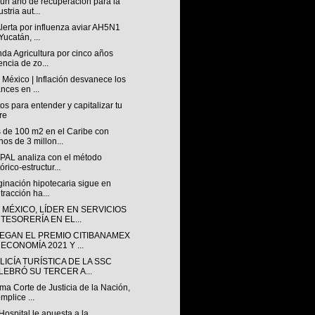
 un año de recuperación para la
stria aut...
lerta por influenza aviar AH5N1
Yucatán, ...
da Agricultura por cinco años
encia de zo...
México | Inflación desvanece los
nces en ...
os para entender y capitalizar tu
re
 de 100 m2 en el Caribe con
os de 3 millon...
PAL analiza con el método
tórico-estructur...
ginación hipotecaria sigue en
tracción ha...
 MÉXICO, LÍDER EN SERVICIOS
 TESORERÍA EN EL...
EGAN EL PREMIO CITIBANAMEX
ECONOMÍA 2021 Y ...
LICÍA TURÍSTICA DE LA SSC
LEBRÓ SU TERCER A...
a Corte de Justicia de la Nación,
mplice ...
Hospital le apuesta a la