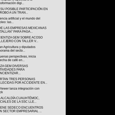
nsformación digi...
 SU POSIBLE PARTICIPACIÓN EN
 ROBO A UN TRAN...
gencia artificial y el mundo del
leo: las...
DE LAS EMPRESAS MEXICANAS
ATALLAN” PARA PAGA...
IENTIZA GEM SOBRE ACOSO
LLEJERO CON TALLER V...
n Agricultura y diputados
orama del secto...
enas perspectivas, inicia
echa de café en...
IZA GEM DIVERSAS
TIVIDADES PARA
NCIENTIZAR...
RTAN TRES PERSONAS
LLECIDAS POR ACCIDENTE EN...
iewer lanza integración con
ck
A ALCALDÍA CUAUHTÉMOC,
CIALES DE LA SSC LLE...
IENE SEDECO ENCUENTROS
N SECTOR EMPRESARIAL ...