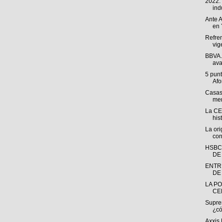
2022:
indu
Ante A
en 
Refren
vig
BBVA. 
ava
5 punt
Afo
Casas
men
La CE
his
La ori
con
HSBC
DE
ENTR
DE 
LA PO
CE
Suprem
¿có
Axxis 