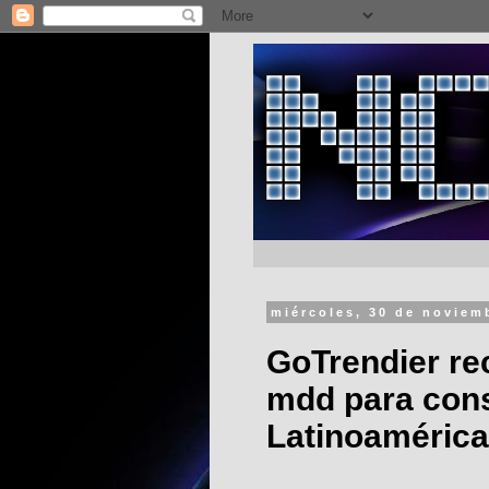
miércoles, 30 de noviem
GoTrendier re
mdd para cons
Latinoamérica