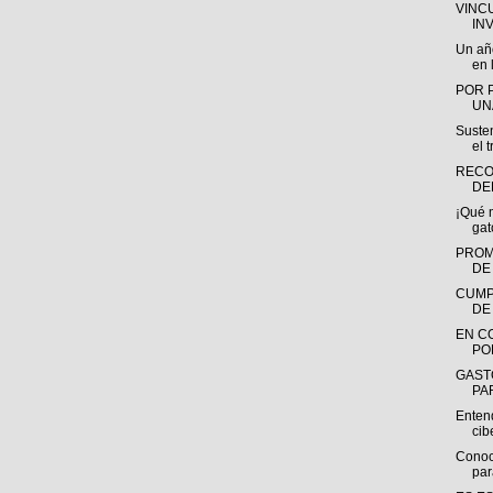
VINC
IN
Un añ
en l
POR 
UN
Susten
el t
RECO
DE
¡Qué 
gat
PROM
DE
CUMP
DE
EN C
PO
GAST
PAR
Entend
ci
Conoc
par