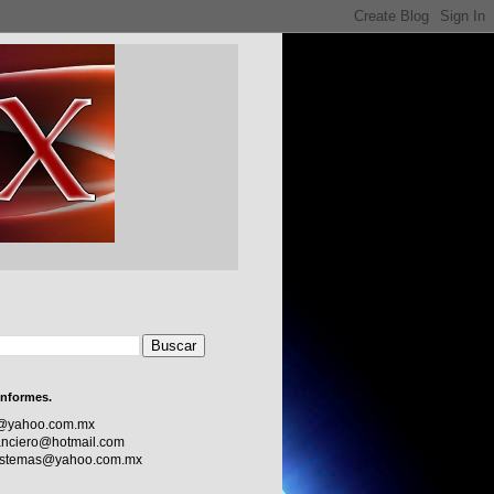
informes.
c@yahoo.com.mx
nciero@hotmail.com
sistemas@yahoo.com.mx