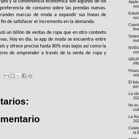
rpos y la conveniencia económica son algunos de los 
Apple:
sus
preferencia de consumo sobre las prendas nuevas. 
Estud
grandes marcas de moda a expandir sus líneas de 
soc
 fin de satisfacer el incremento en la demanda. 
Cuenta
fine
azó un billón de ventas de ropa que en otro contexto 
Siste
vas. Hoy en día, la app de moda se encuentra entre 
Ins
ís y ofrece precios hasta 80% más bajos así como la 
NVIDIA
con
eres de emprender a través de la venta de ropa y 
GRUP
PR
Finan
oct
El fut
pe
La ci
202
arios:
No es 
cuá
omentario
La Rad
202
Celeb
la 