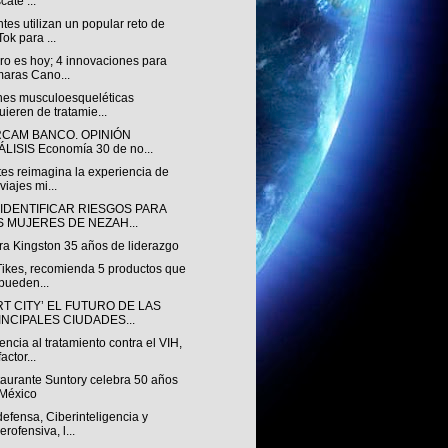
cate ...
tes utilizan un popular reto de
Tok para ...
uro es hoy; 4 innovaciones para
aras Cano...
nes musculoesqueléticas
uieren de tratamie...
RCAM BANCO. OPINIÓN
LISIS Economía 30 de no...
es reimagina la experiencia de
viajes mi...
 IDENTIFICAR RIESGOS PARA
S MUJERES DE NEZAH...
ra Kingston 35 años de liderazgo
 Tikes, recomienda 5 productos que
pueden...
T CITY’ EL FUTURO DE LAS
INCIPALES CIUDADES...
ncia al tratamiento contra el VIH,
actor...
taurante Suntory celebra 50 años
México
efensa, Ciberinteligencia y
erofensiva, l...