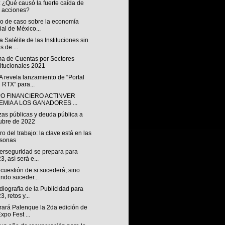
 ¿Qué causó la fuerte caída de
 acciones?
io de caso sobre la economía
ial de México...
 Satélite de las Instituciones sin
s de ...
ma de Cuentas por Sectores
titucionales 2021
 revela lanzamiento de “Portal
 RTX” para...
O FINANCIERO ACTINVER
EMIA A LOS GANADORES ...
zas públicas y deuda pública a
ubre de 2022
uro del trabajo: la clave está en las
rsonas
berseguridad se prepara para
3, así será e...
cuestión de si sucederá, sino
ndo suceder...
iografía de la Publicidad para
3, retos y...
rará Palenque la 2da edición de
Expo Fest ...