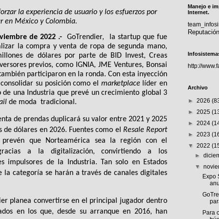
Manejo e im
forzar la experiencia de usuario y los esfuerzos por 
Internet.
r en México y Colombia. 
team_info
Reputació
viembre de 2022 .-
  GoTrendier,  la startup que fue 
lizar la compra y venta de ropa de segunda mano, 
Infosistema
illones de dólares por parte de BID Invest, Creas 
versores previos, como IGNIA, JME Ventures, Bonsai 
http://www.
también participaron en la ronda. Con esta inyección 
 consolidar su posición como el 
marketplace 
líder en 
Archivo
de una Industria que prevé un crecimiento global 3 
►
2026
(8
ail
 de moda  tradicional. 
►
2025
(1
venta de prendas duplicará su valor entre 2021 y 2025 
►
2024
(1
s de dólares en 2026. Fuentes como el 
Resale Report 
►
2023
(1
 
prevén que Norteamérica sea la región con el 
▼
2022
(1
desarrollo más acelerado gracias a la digitalización, convirtiendo a los 
►
dici
es impulsores de la Industria. Tan solo en Estados 
▼
novi
 la categoría se harán a través de canales digitales 
Expo S
anu
GoTre
er planea convertirse en el principal jugador dentro 
par
dos en los que, desde su arranque en 2016, han 
Para c