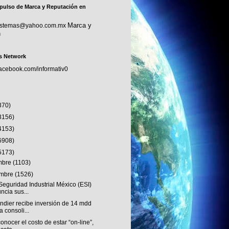
pulso de Marca y Reputación en
Marca y
sistemas@yahoo.com.mx
n
s Network
facebook.com/informativ0
370)
3156)
4153)
6908)
5173)
embre
(1103)
embre
(1526)
eguridad Industrial México (ESI)
ncia sus...
ndier recibe inversión de 14 mdd
a consoli...
onocer el costo de estar “on-line”,