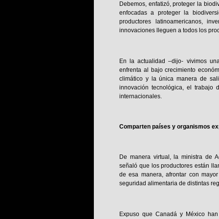
Debemos, enfatizó, proteger la biodiv
enfocadas a proteger la biodiver
productores latinoamericanos, in
innovaciones lleguen a todos los pro
En la actualidad –dijo- vivimos u
enfrenta al bajo crecimiento económ
climático y la única manera de salir
innovación tecnológica, el trabajo
internacionales.
Comparten países y organismos expe
De manera virtual, la ministra de 
señaló que los productores están lla
de esa manera, afrontar con mayor r
seguridad alimentaria de distintas r
Expuso que Canadá y México han r