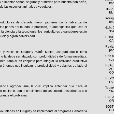
alimentos sanos, seguros y nutritivos para nuestra población,
tra
 de las especies animales y vegetales.
TRAS
EL
Inteli
emp
roductores de Canadá fueron pioneros de la labranza de
as partes del mundo la practican, lo que significa que, con el
61% 
“B
a ciencia y la tecnología, los agricultores y ganaderos están
uelo y agrobiodiversidad.
CONC
CA
Revisa
pan
ura y Pesca de Uruguay, Martín Mattos, aseguró que el tema
Con bu
mo tal debe ser atacado con profundidad y de forma inmediata.
cos
ben trabajar en conjunto para integrar la actividad productiva
REAL
grónomos nos inculcan la productividad y dejamos de lado el
AC
CO
REPO
FA
encia agropecuaria, la cual implica entender qué hace el
TeamV
 No obstante, con el crecimiento de las sociedades urbanas eso
Sla
rande el problema.
EN L
OFI
SOST
CO
 voluntades en Uruguay se implementa el programa Ganadería