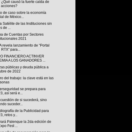
 ¿Qué causó la fuerte caída de
 acciones?
io de caso sobre la economía
ial de México...
 Satélite de las Instituciones sin
s de ...
ma de Cuentas por Sectores
titucionales 2021
 revela lanzamiento de “Portal
 RTX” para...
O FINANCIERO ACTINVER
EMIA A LOS GANADORES ...
zas públicas y deuda pública a
ubre de 2022
uro del trabajo: la clave está en las
rsonas
berseguridad se prepara para
3, así será e...
cuestión de si sucederá, sino
ndo suceder...
iografía de la Publicidad para
3, retos y...
rará Palenque la 2da edición de
Expo Fest ...