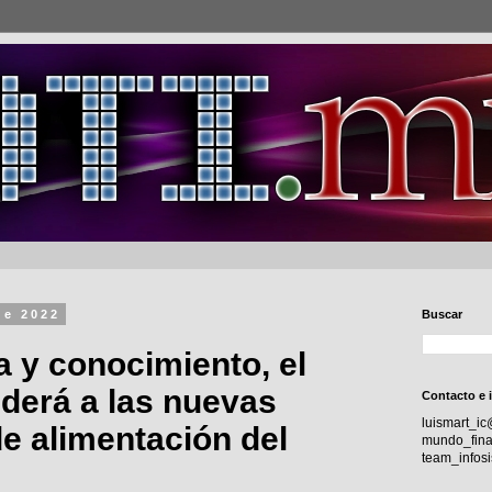
de 2022
Buscar
a y conocimiento, el
derá a las nuevas
Contacto e 
luismart_i
e alimentación del
mundo_fina
team_info