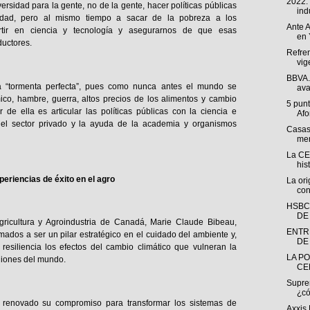
2022:
ersidad para la gente, no de la gente, hacer políticas públicas
indu
sidad, pero al mismo tiempo a sacar de la pobreza a los
Ante A
vertir en ciencia y tecnología y asegurarnos de que esas
en 
ductores.
Refren
vig
BBVA. 
na “tormenta perfecta”, pues como nunca antes el mundo se
ava
ico, hambre, guerra, altos precios de los alimentos y cambio
5 punt
 de ella es articular las políticas públicas con la ciencia e
Afo
 del sector privado y la ayuda de la academia y organismos
Casas
men
La CE
his
riencias de éxito en el agro
La ori
con
HSBC
DE
Agricultura y Agroindustria de Canadá, Marie Claude Bibeau,
ENTR
mados a ser un pilar estratégico en el cuidado del ambiente y,
DE 
esiliencia los efectos del cambio climático que vulneran la
LA PO
egiones del mundo.
CE
Suprem
¿có
enovado su compromiso para transformar los sistemas de
Axxis 