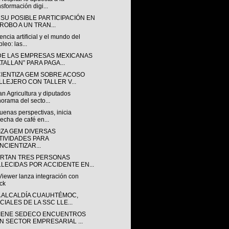
nsformación digi...
 SU POSIBLE PARTICIPACIÓN EN
 ROBO A UN TRAN...
gencia artificial y el mundo del
leo: las...
DE LAS EMPRESAS MEXICANAS
ATALLAN” PARA PAGA...
IENTIZA GEM SOBRE ACOSO
LLEJERO CON TALLER V...
n Agricultura y diputados
orama del secto...
enas perspectivas, inicia
echa de café en...
IZA GEM DIVERSAS
TIVIDADES PARA
NCIENTIZAR...
RTAN TRES PERSONAS
LLECIDAS POR ACCIDENTE EN...
iewer lanza integración con
ck
A ALCALDÍA CUAUHTÉMOC,
CIALES DE LA SSC LLE...
IENE SEDECO ENCUENTROS
N SECTOR EMPRESARIAL ...