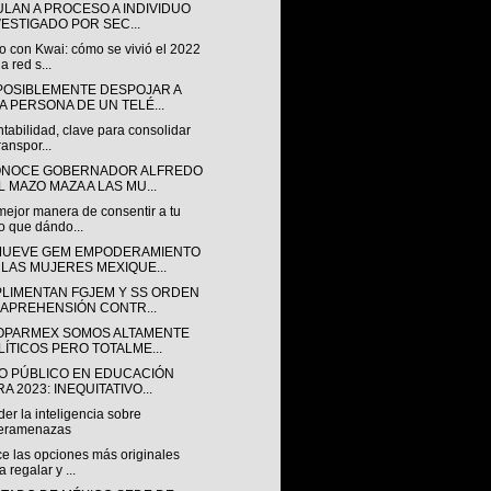
ULAN A PROCESO A INDIVIDUO
VESTIGADO POR SEC...
o con Kwai: cómo se vivió el 2022
a red s...
POSIBLEMENTE DESPOJAR A
A PERSONA DE UN TELÉ...
tabilidad, clave para consolidar
ranspor...
NOCE GOBERNADOR ALFREDO
L MAZO MAZA A LAS MU...
mejor manera de consentir a tu
o que dándo...
UEVE GEM EMPODERAMIENTO
 LAS MUJERES MEXIQUE...
LIMENTAN FGJEM Y SS ORDEN
 APREHENSIÓN CONTR...
OPARMEX SOMOS ALTAMENTE
LÍTICOS PERO TOTALME...
O PÚBLICO EN EDUCACIÓN
A 2023: INEQUITATIVO...
er la inteligencia sobre
beramenazas
e las opciones más originales
a regalar y ...