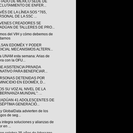
STADO DE MÉXICO SEDE DE
CLUTAMIENTO DE ENFER...
VÉS DE LA LÍNEA SOS *765,
RSONAL DE LA SSC ...
ÓVENES CREADORES SE
ADÚAN DE TALLERES DE PRO...
mos del VIH y cómo debemos de
darnos
LSAN EDOMÉX Y PODER
DICIAL MECANISMOS ALTERN...
a UNAM esta semana: Arias de
ra con la OFU...
BE ASISTENCIA PRIVADA
NATIVO PARA BENEFICIAR...
ERSONAS DETENIDAS POR
MINICIDIO EN EDOMÉX, D...
S SU VOZ AL NIVEL DE LA
BERNANZA MUNDIAL”: ...
RADÚAN 41 ADOLESCENTES DE
 SÉPTIMA GENERACIÓ...
y GlobalData advierten de los
sgos de seg...
a integra soluciones y alianzas de
r en ...