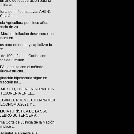
 un año de recuperación para la
stria aut...
lerta por influenza aviar AH5N1
Yucatán, ...
da Agricultura por cinco años
encia de zo...
México | Inflación desvanece los
nces en ...
os para entender y capitalizar tu
re
 de 100 m2 en el Caribe con
os de 3 millon...
PAL analiza con el método
tórico-estructur...
ginación hipotecaria sigue en
tracción ha...
 MÉXICO, LÍDER EN SERVICIOS
 TESORERÍA EN EL...
EGAN EL PREMIO CITIBANAMEX
ECONOMÍA 2021 Y ...
LICÍA TURÍSTICA DE LA SSC
LEBRÓ SU TERCER A...
a Corte de Justicia de la Nación,
mplice ...
Hospital le apuesta a la