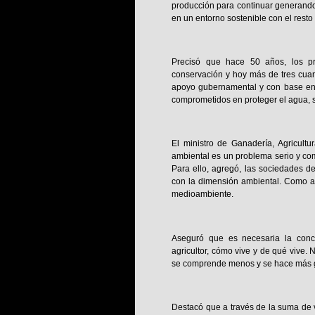
producción para continuar generando 
en un entorno sostenible con el resto
Precisó que hace 50 años, los p
conservación y hoy más de tres cuart
apoyo gubernamental y con base en l
comprometidos en proteger el agua, s
El ministro de Ganadería, Agricult
ambiental es un problema serio y co
Para ello, agregó, las sociedades de
con la dimensión ambiental. Como a
medioambiente.
Aseguró que es necesaria la conci
agricultor, cómo vive y de qué vive.
se comprende menos y se hace más g
Destacó que a través de la suma de