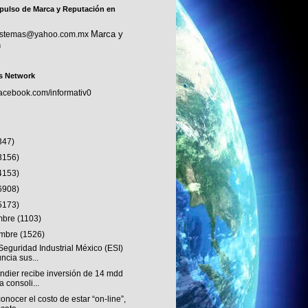
pulso de Marca y Reputación en
Marca y
sistemas@yahoo.com.mx
n
s Network
facebook.com/informativ0
347)
3156)
4153)
6908)
5173)
embre
(1103)
embre
(1526)
eguridad Industrial México (ESI)
ncia sus...
ndier recibe inversión de 14 mdd
a consoli...
onocer el costo de estar “on-line”,