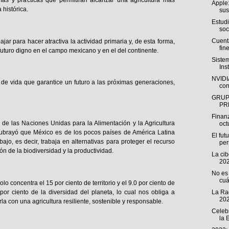
ías y prácticas que permitirán alcanzar una agricultura más
Apple:
 histórica.
sus
Estud
soc
Cuenta
ar para hacer atractiva la actividad primaria y, de esta forma,
fine
futuro digno en el campo mexicano y en el del continente.
Siste
Ins
NVIDIA
 de vida que garantice un futuro a las próximas generaciones,
con
GRUP
PR
Finan
 de las Naciones Unidas para la Alimentación y la Agricultura
oct
subrayó que México es de los pocos países de América Latina
El fut
jo, es decir, trabaja en alternativas para proteger el recurso
pe
ón de la biodiversidad y la productividad.
La ci
202
No es 
cuá
 concentra el 15 por ciento de territorio y el 9.0 por ciento de
por ciento de la diversidad del planeta, lo cual nos obliga a
La Rad
202
la con una agricultura resiliente, sostenible y responsable.
Celeb
la 