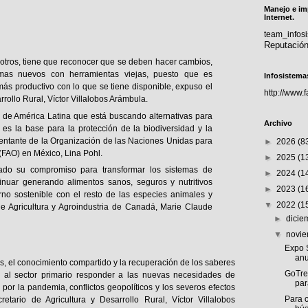
Manejo e im
Internet.
team_info
Reputació
ue otros, tiene que reconocer que se deben hacer cambios,
mas nuevos con herramientas viejas, puesto que es
Infosistema
ás productivo con lo que se tiene disponible, expuso el
http://www.
rrollo Rural, Víctor Villalobos Arámbula.
s de América Latina que está buscando alternativas para
Archivo
 es la base para la protección de la biodiversidad y la
esentante de la Organización de las Naciones Unidas para
►
2026
(8
a (FAO) en México, Lina Pohl.
►
2025
(1
do su compromiso para transformar los sistemas de
►
2024
(1
inuar generando alimentos sanos, seguros y nutritivos
►
2023
(1
rno sostenible con el resto de las especies animales y
▼
2022
(1
 de Agricultura y Agroindustria de Canadá, Marie Claude
►
dici
▼
novi
Expo S
anu
, el conocimiento compartido y la recuperación de los saberes
GoTre
 al sector primario responder a las nuevas necesidades de
par
or la pandemia, conflictos geopolíticos y los severos efectos
Para c
retario de Agricultura y Desarrollo Rural, Víctor Villalobos