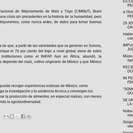
ES E
RE
ernacional de Mejoramiento de Maíz y Trigo (CIMMyT), Bram
A TRA
PE
na crisis sin precedentes en la historia de la humanidad, pero
disponemos, como nunca antes, de datos para tomar buenas
29 J
GR
Hable
cui
IMPU
 de que, a partir de las variedades que se generan en Sonora,
JU
rque el 70 por ciento del trigo a nivel global viene de estos
Músic
 instituciones como el INIFAP. Aun en África, abundó, la
ópe
s depende del maíz, cultivo originario de México y que México
RECI
DO
96 P
FE
o puede recoger experiencias exitosas de México, como
“SOMO
a la investigación y la asistencia técnica y convergen los
GO
erar la producción de alimentos, en especial maíces, con menos
SE G
ndo la agrobiodiversidad.
LA
Nokia 
rie
Sizigi
valo