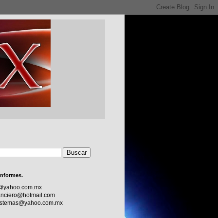
informes.
c@yahoo.com.mx
nciero@hotmail.com
sistemas@yahoo.com.mx