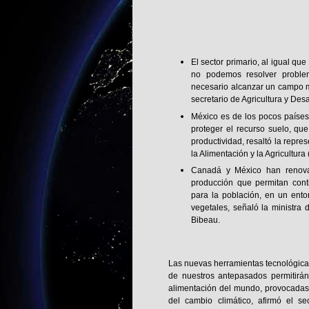
​El sector primario, al igual q
no podemos resolver proble
necesario alcanzar un campo m
secretario de Agricultura y Desa
​México es de los pocos paíse
proteger el recurso suelo, que
productividad, resaltó la repr
la Alimentación y la Agricultur
​Canadá y México han renova
producción que permitan cont
para la población, en un ento
vegetales, señaló la ministra
Bibeau.
Las nuevas herramientas tecnológicas
de nuestros antepasados permitirán
alimentación del mundo, provocadas p
del cambio climático, afirmó el sec