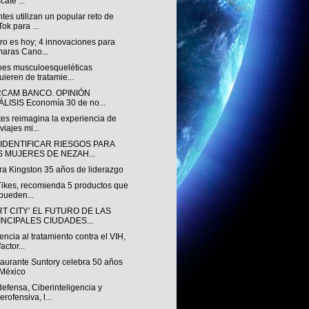
cate ...
tes utilizan un popular reto de
Tok para ...
uro es hoy; 4 innovaciones para
aras Cano...
nes musculoesqueléticas
uieren de tratamie...
RCAM BANCO. OPINIÓN
LISIS Economía 30 de no...
es reimagina la experiencia de
viajes mi...
 IDENTIFICAR RIESGOS PARA
S MUJERES DE NEZAH...
ra Kingston 35 años de liderazgo
 Tikes, recomienda 5 productos que
pueden...
T CITY’ EL FUTURO DE LAS
INCIPALES CIUDADES...
ncia al tratamiento contra el VIH,
actor...
taurante Suntory celebra 50 años
México
efensa, Ciberinteligencia y
erofensiva, l...