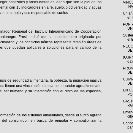
teger pastizales y áreas naturales, dado que son la piel de los
VINC
IN
iental con 15 indicadores en aire, suelo, biodiversidad y aguas
tica de manejo y uso responsable de suelos.
Un añ
en l
POR 
UN
inador Regional del Instituto Interamericano de Cooperación
Susten
Montenegro Ernst, indicó que la incertidumbre originada por
el t
limático y los conflictos bélicos representa también áreas de
RECO
zos que puedan aplicarse a soluciones para el campo de la
DE
¡Qué 
gat
PROM
DE
CUMP
isis de seguridad alimentaria, la pobreza, la migración masiva
DE
odos tienen una vinculación directa con el sector agroalimentario
EN C
l ser humano y su interacción con el resto de las especies,
PO
GAST
PAR
Entend
sformación de los sistemas alimentarios, desde el surco agrario
ci
 del consumidor, en busca de empatar y compatibilizar la
Conoc
par