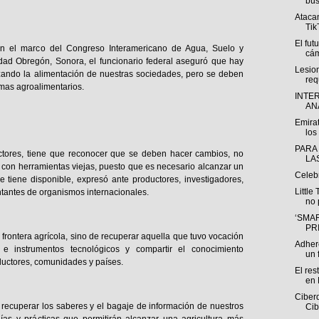
bús
Atacan
Tik
El fut
 en el marco del Congreso Interamericano de Agua, Suelo y
cám
dad Obregón, Sonora, el funcionario federal aseguró que hay
Lesio
zando la alimentación de nuestras sociedades, pero se deben
req
mas agroalimentarios.
INTE
ANÁ
Emirat
los 
PARA
sectores, tiene que reconocer que se deben hacer cambios, no
LA
on herramientas viejas, puesto que es necesario alcanzar un
Celeb
tiene disponible, expresó ante productores, investigadores,
Little
ntantes de organismos internacionales.
no 
‘SMAR
PR
 frontera agrícola, sino de recuperar aquella que tuvo vocación
Adhere
e instrumentos tecnológicos y compartir el conocimiento
un f
ductores, comunidades y países.
El res
en 
Ciberd
 recuperar los saberes y el bagaje de información de nuestros
Cib