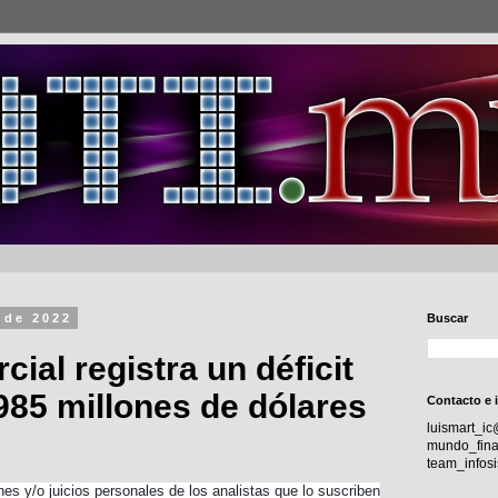
 de 2022
Buscar
ial registra un déficit
985 millones de dólares
Contacto e 
luismart_i
mundo_fina
team_info
nes y/o juicios personales de los analistas que lo suscriben