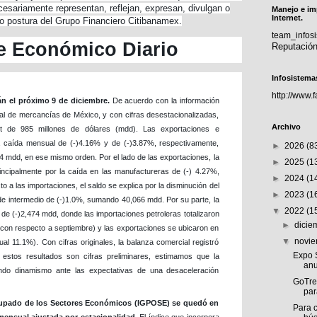
ecesariamente representan, reflejan, expresan, divulgan o
Manejo e im
Internet.
 o postura del Grupo Financiero Citibanamex.
team_info
e Económico Diario
Reputació
Infosistema
http://www.
án el próximo 9 de diciembre.
De acuerdo con la información
al de mercancías de México, y con cifras desestacionalizadas,
Archivo
it de 985 millones de dólares (mdd). Las exportaciones e
na caída mensual de (-)4.16% y de (-)3.87%, respectivamente,
►
2026
(8
 mdd, en ese mismo orden. Por el lado de las exportaciones, la
►
2025
(1
incipalmente por la caída en las manufactureras de (-) 4.27%,
►
2024
(1
 a las importaciones, el saldo se explica por la disminución del
►
2023
(1
 intermedio de (-)1.0%, sumando 40,066 mdd. Por su parte, la
▼
2022
(1
t de (-)2,474 mdd, donde las importaciones petroleras totalizaron
►
dici
con respecto a septiembre) y las exportaciones se ubicaron en
▼
novi
l 11.1%). Con cifras originales, la balanza comercial registró
Expo S
estos resultados son cifras preliminares, estimamos que la
anu
endo dinamismo ante las expectativas de una desaceleración
GoTre
par
Ocupado de los Sectores Económicos (IGPOSE) se quedó en
Para c