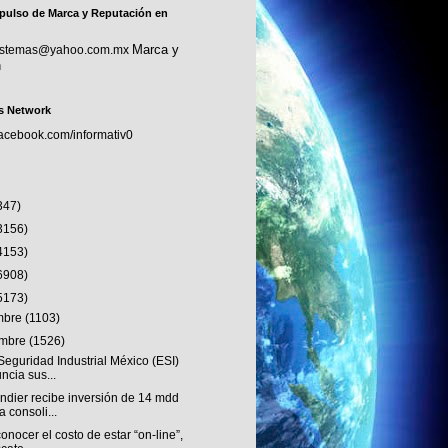
pulso de Marca y Reputación en
Marca y
sistemas@yahoo.com.mx
n
s Network
facebook.com/informativ0
347)
3156)
4153)
6908)
5173)
embre
(1103)
embre
(1526)
eguridad Industrial México (ESI)
ncia sus...
ndier recibe inversión de 14 mdd
a consoli...
onocer el costo de estar “on-line”,