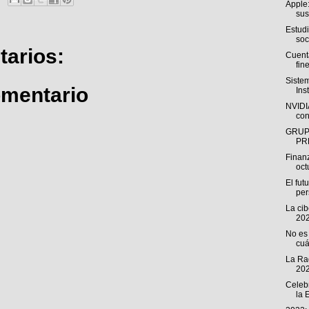
Apple:
sus
Estud
soc
arios:
Cuenta
fine
Siste
omentario
Ins
NVIDIA
con
GRUP
PR
Finan
oct
El fut
pe
La ci
202
No es 
cuá
La Rad
202
Celeb
la 