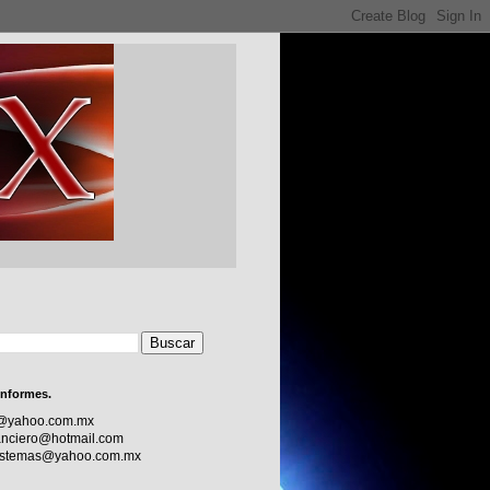
informes.
c@yahoo.com.mx
nciero@hotmail.com
sistemas@yahoo.com.mx