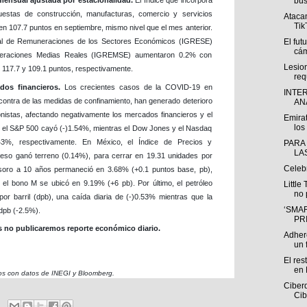
bús
 mensual ajustada por estacionalidad.
El índice que incorpora
uestas de construcción, manufacturas, comercio y servicios
Atacan
Tik
 en 107.7 puntos en septiembre, mismo nivel que el mes anterior.
El fut
obal de Remuneraciones de los Sectores Económicos (IGRESE)
cám
neraciones Medias Reales (IGREMSE) aumentaron 0.2% con
Lesio
 117.7 y 109.1 puntos, respectivamente.
req
dos financieros.
Los crecientes casos de la COVID-19 en
INTE
contra de las medidas de confinamiento, han generado deterioro
ANÁ
onistas, afectando negativamente los mercados financieros y el
Emirat
los 
et, el S&P 500 cayó (-)1.54%, mientras el Dow Jones y el Nasdaq
.43%, respectivamente. En México, el Índice de Precios y
PARA
LA
peso ganó terreno (0.14%), para cerrar en 19.31 unidades por
Celeb
 Tesoro a 10 años permaneció en 3.68% (+0.1 puntos base, pb),
, el bono M se ubicó en 9.19% (+6 pb). Por último, el petróleo
Little
no 
por barril (dpb), una caída diaria de (-)0.53% mientras que la
‘SMAR
dpb (-2.5%).
PR
no publicaremos reporte económico diario.
Adhere
un f
El res
en 
os con datos de INEGI y Bloomberg.
Ciberd
Cib