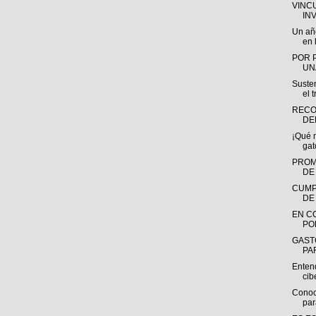
VINC
IN
Un añ
en l
POR 
UN
Susten
el t
RECO
DE
¡Qué 
gat
PROM
DE
CUMP
DE
EN C
PO
GAST
PAR
Entend
ci
Conoc
par