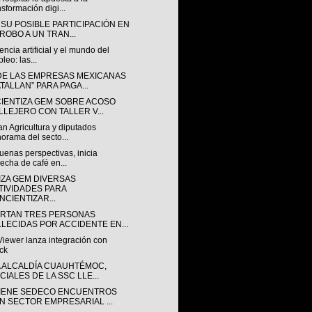
nsformación digi...
 SU POSIBLE PARTICIPACIÓN EN
 ROBO A UN TRAN...
gencia artificial y el mundo del
leo: las...
DE LAS EMPRESAS MEXICANAS
ATALLAN” PARA PAGA...
IENTIZA GEM SOBRE ACOSO
LLEJERO CON TALLER V...
n Agricultura y diputados
orama del secto...
enas perspectivas, inicia
echa de café en...
IZA GEM DIVERSAS
TIVIDADES PARA
NCIENTIZAR...
RTAN TRES PERSONAS
LLECIDAS POR ACCIDENTE EN...
iewer lanza integración con
ck
A ALCALDÍA CUAUHTÉMOC,
CIALES DE LA SSC LLE...
IENE SEDECO ENCUENTROS
N SECTOR EMPRESARIAL ...