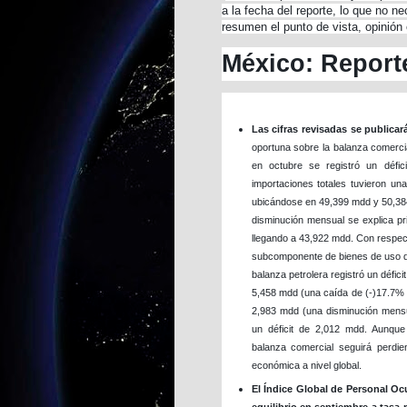
a la fecha del reporte, lo que no n
resumen el punto de vista, opinión
México: Report
Las cifras revisadas se publicar
oportuna sobre la balanza comerci
en octubre se registró un défic
importaciones totales tuvieron u
ubicándose en 49,399 mdd y 50,384
disminución mensual se explica pr
llegando a 43,922 mdd. Con respecto
subcomponente de bienes de uso de
balanza petrolera registró un défici
5,458 mdd (una caída de (-)17.7% 
2,983 mdd (una disminución mensua
un déficit de 2,012 mdd. Aunque 
balanza comercial seguirá perdi
económica a nivel global.
El Índice Global de Personal 