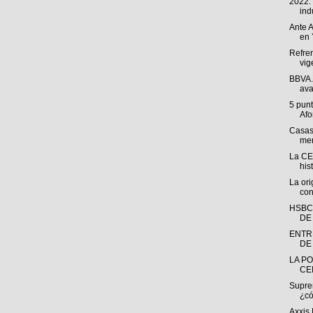
2022:
indu
Ante A
en 
Refren
vig
BBVA. 
ava
5 punt
Afo
Casas
men
La CE
his
La ori
con
HSBC
DE
ENTR
DE 
LA PO
CE
Suprem
¿có
Axxis 