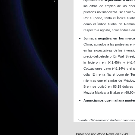
equilibrio en septiembre a tasa
las cifras de empleo de las enc
privados no financieros, se colocó
Por su parte, tanto el Índice Gl
como el Índice Global de Remu
respecto a agosto, colocándose en
Jornada negativa en los merca
China, aunados a las protestas en 
en las expectativas de los inversi
precio del petrolero. En Wall Stre
lo hicieron en (-)1.45% y (-)1
Cotizaciones cayó (-)1.14% y el 
dólar. En renta fija, el bono del
mientras que el similar de México
Brent se cotizó en 83.19 dólares 
Mezcla Mexicana finalizó en 69.90 
Anunciamos que mañana martes 
Fuente: Citibanamex-Estudios Económic
Publicado por
World News
en
17:49