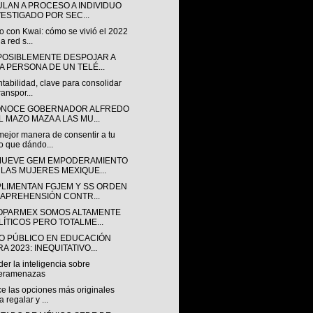
ULAN A PROCESO A INDIVIDUO
VESTIGADO POR SEC...
o con Kwai: cómo se vivió el 2022
a red s...
POSIBLEMENTE DESPOJAR A
A PERSONA DE UN TELÉ...
tabilidad, clave para consolidar
ranspor...
NOCE GOBERNADOR ALFREDO
L MAZO MAZA A LAS MU...
mejor manera de consentir a tu
o que dándo...
UEVE GEM EMPODERAMIENTO
 LAS MUJERES MEXIQUE...
LIMENTAN FGJEM Y SS ORDEN
 APREHENSIÓN CONTR...
OPARMEX SOMOS ALTAMENTE
LÍTICOS PERO TOTALME...
O PÚBLICO EN EDUCACIÓN
A 2023: INEQUITATIVO...
er la inteligencia sobre
beramenazas
e las opciones más originales
a regalar y ...