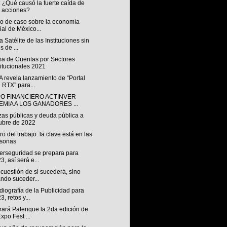
 ¿Qué causó la fuerte caída de
 acciones?
io de caso sobre la economía
ial de México...
 Satélite de las Instituciones sin
s de ...
ma de Cuentas por Sectores
titucionales 2021
 revela lanzamiento de “Portal
 RTX” para...
O FINANCIERO ACTINVER
EMIA A LOS GANADORES ...
zas públicas y deuda pública a
ubre de 2022
uro del trabajo: la clave está en las
rsonas
berseguridad se prepara para
3, así será e...
cuestión de si sucederá, sino
ndo suceder...
iografía de la Publicidad para
3, retos y...
rará Palenque la 2da edición de
Expo Fest ...