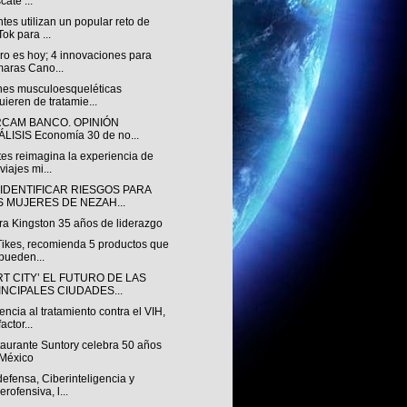
cate ...
tes utilizan un popular reto de
Tok para ...
uro es hoy; 4 innovaciones para
aras Cano...
nes musculoesqueléticas
uieren de tratamie...
RCAM BANCO. OPINIÓN
LISIS Economía 30 de no...
es reimagina la experiencia de
viajes mi...
 IDENTIFICAR RIESGOS PARA
S MUJERES DE NEZAH...
ra Kingston 35 años de liderazgo
 Tikes, recomienda 5 productos que
pueden...
T CITY’ EL FUTURO DE LAS
INCIPALES CIUDADES...
ncia al tratamiento contra el VIH,
actor...
taurante Suntory celebra 50 años
México
efensa, Ciberinteligencia y
erofensiva, l...