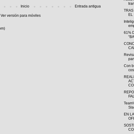
tra
Inicio
Entrada antigua
TRAS
EL
Ver versión para móviles
Inteli
emp
om)
61% 
“B
CONC
CA
Revisa
pan
Con bu
cos
REAL
AC
CO
REPO
FA
TeamV
Sla
EN L
OFI
SOST
CO