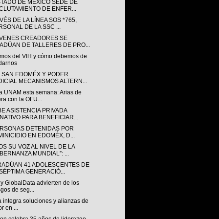
STADO DE MÉXICO SEDE DE
CLUTAMIENTO DE ENFER...
VÉS DE LA LÍNEA SOS *765,
RSONAL DE LA SSC ...
ÓVENES CREADORES SE
ADÚAN DE TALLERES DE PRO...
mos del VIH y cómo debemos de
darnos
LSAN EDOMÉX Y PODER
DICIAL MECANISMOS ALTERN...
a UNAM esta semana: Arias de
ra con la OFU...
BE ASISTENCIA PRIVADA
NATIVO PARA BENEFICIAR...
ERSONAS DETENIDAS POR
MINICIDIO EN EDOMÉX, D...
S SU VOZ AL NIVEL DE LA
BERNANZA MUNDIAL”: ...
RADÚAN 41 ADOLESCENTES DE
 SÉPTIMA GENERACIÓ...
y GlobalData advierten de los
sgos de seg...
a integra soluciones y alianzas de
r en ...