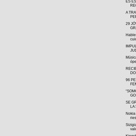
ES E
RE
A TRA
PE
29 J
GR
Hable
cui
IMPU
JU
Músic
ópe
RECI
DO
96 P
FE
“SOMO
GO
SE G
LA
Nokia 
rie
Sizigi
valo