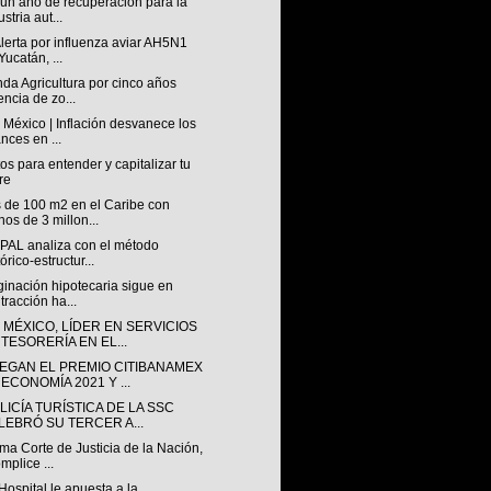
 un año de recuperación para la
stria aut...
lerta por influenza aviar AH5N1
Yucatán, ...
da Agricultura por cinco años
encia de zo...
México | Inflación desvanece los
nces en ...
os para entender y capitalizar tu
re
 de 100 m2 en el Caribe con
os de 3 millon...
PAL analiza con el método
tórico-estructur...
ginación hipotecaria sigue en
tracción ha...
 MÉXICO, LÍDER EN SERVICIOS
 TESORERÍA EN EL...
EGAN EL PREMIO CITIBANAMEX
ECONOMÍA 2021 Y ...
LICÍA TURÍSTICA DE LA SSC
LEBRÓ SU TERCER A...
a Corte de Justicia de la Nación,
mplice ...
Hospital le apuesta a la