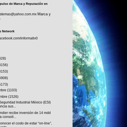
pulso de Marca y Reputación en
Marca y
sistemas@yahoo.com.mx
n
s Network
facebook.com/informativ0
428)
3156)
4153)
6908)
5173)
embre
(1103)
embre
(1526)
eguridad Industrial México (ESI)
ncia sus...
ndier recibe inversión de 14 mdd
a consoli...
onocer el costo de estar “on-line”,