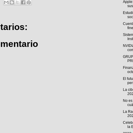
Apple:
sus
Estud
soc
Cuenta
arios:
fine
Siste
Ins
omentario
NVIDIA
con
GRUP
PR
Finan
oct
El fut
pe
La ci
202
No es 
cuá
La Rad
202
Celeb
la 