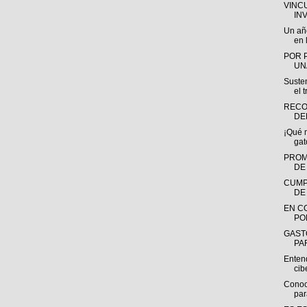
VINC
IN
Un añ
en l
POR 
UN
Susten
el t
RECO
DE
¡Qué 
gat
PROM
DE
CUMP
DE
EN C
PO
GAST
PAR
Entend
ci
Conoc
par