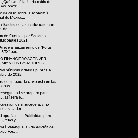
 ¿Qué causó la fuerte caída de
 acciones?
io de caso sobre la economía
ial de México...
 Satélite de las Instituciones sin
s de ...
ma de Cuentas por Sectores
titucionales 2021
 revela lanzamiento de “Portal
 RTX” para...
O FINANCIERO ACTINVER
EMIA A LOS GANADORES ...
zas públicas y deuda pública a
ubre de 2022
uro del trabajo: la clave está en las
rsonas
berseguridad se prepara para
3, así será e...
cuestión de si sucederá, sino
ndo suceder...
iografía de la Publicidad para
3, retos y...
rará Palenque la 2da edición de
Expo Fest ...