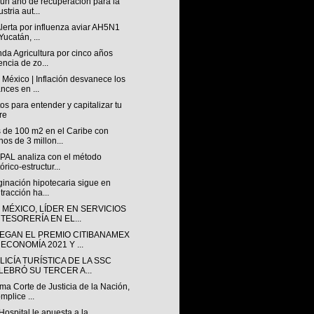
 un año de recuperación para la
stria aut...
lerta por influenza aviar AH5N1
Yucatán, ...
da Agricultura por cinco años
encia de zo...
México | Inflación desvanece los
nces en ...
os para entender y capitalizar tu
re
 de 100 m2 en el Caribe con
os de 3 millon...
PAL analiza con el método
tórico-estructur...
ginación hipotecaria sigue en
tracción ha...
 MÉXICO, LÍDER EN SERVICIOS
 TESORERÍA EN EL...
EGAN EL PREMIO CITIBANAMEX
ECONOMÍA 2021 Y ...
LICÍA TURÍSTICA DE LA SSC
LEBRÓ SU TERCER A...
a Corte de Justicia de la Nación,
mplice ...
Hospital le apuesta a la