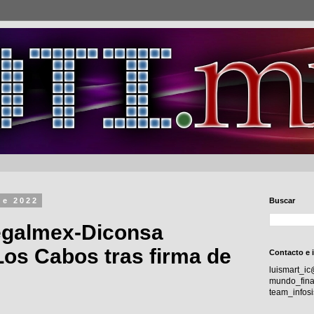
de 2022
Buscar
egalmex-Diconsa
Los Cabos tras firma de
Contacto e 
luismart_i
mundo_fina
team_info