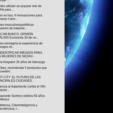
cate ...
tes utilizan un popular reto de
Tok para ...
uro es hoy; 4 innovaciones para
aras Cano...
nes musculoesqueléticas
uieren de tratamie...
RCAM BANCO. OPINIÓN
LISIS Economía 30 de no...
es reimagina la experiencia de
viajes mi...
 IDENTIFICAR RIESGOS PARA
S MUJERES DE NEZAH...
ra Kingston 35 años de liderazgo
 Tikes, recomienda 5 productos que
pueden...
T CITY’ EL FUTURO DE LAS
INCIPALES CIUDADES...
ncia al tratamiento contra el VIH,
actor...
taurante Suntory celebra 50 años
México
efensa, Ciberinteligencia y
erofensiva, l...