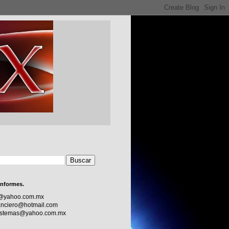
informes.
c@yahoo.com.mx
nciero@hotmail.com
sistemas@yahoo.com.mx