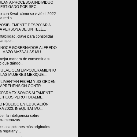
ULAN A PROCESO A INDIVIDUO
VESTIGADO POR SEC...
o con Kwai: cómo se vivió el 2022
a red s...
POSIBLEMENTE DESPOJAR A
A PERSONA DE UN TELÉ...
tabilidad, clave para consolidar
ranspor...
NOCE GOBERNADOR ALFREDO
L MAZO MAZA A LAS MU...
mejor manera de consentir a tu
o que dándo...
UEVE GEM EMPODERAMIENTO
 LAS MUJERES MEXIQUE...
LIMENTAN FGJEM Y SS ORDEN
 APREHENSIÓN CONTR...
OPARMEX SOMOS ALTAMENTE
LÍTICOS PERO TOTALME...
O PÚBLICO EN EDUCACIÓN
A 2023: INEQUITATIVO...
er la inteligencia sobre
beramenazas
e las opciones más originales
a regalar y ...