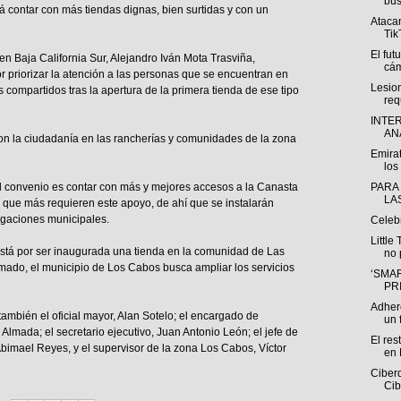
bús
á contar con más tiendas dignas, bien surtidas y con un
Atacan
Tik
El fut
 Baja California Sur, Alejandro Iván Mota Trasviña,
cám
r priorizar la atención a las personas que se encuentran en
Lesio
s compartidos tras la apertura de la primera tienda de ese tipo
req
INTE
ANÁ
on la ciudadanía en las rancherías y comunidades de la zona
Emirat
los 
l convenio es contar con más y mejores accesos a la Canasta
PARA
LA
as que más requieren este apoyo, de ahí que se instalarán
egaciones municipales.
Celeb
Little
está por ser inaugurada una tienda en la comunidad de Las
no 
rmado, el municipio de Los Cabos busca ampliar los servicios
‘SMAR
PR
Adhere
también el oficial mayor, Alan Sotelo; el encargado de
un f
Almada; el secretario ejecutivo, Juan Antonio León; el jefe de
El res
Abimael Reyes, y el supervisor de la zona Los Cabos, Víctor
en 
Ciberd
Cib