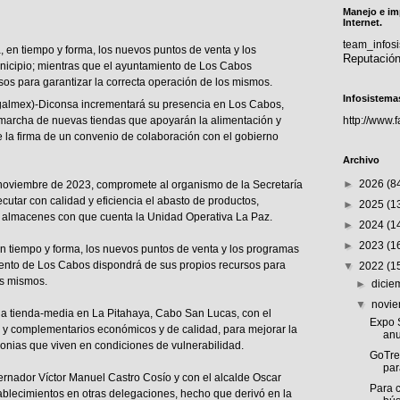
Manejo e im
Internet.
team_info
, en tiempo y forma, los nuevos puntos de venta y los
Reputació
nicipio; mientras que el ayuntamiento de Los Cabos
sos para garantizar la correcta operación de los mismos.
Infosistema
galmex)-Diconsa incrementará su presencia en Los Cabos,
n marcha de nuevas tiendas que apoyarán la alimentación y
http://www.
 la firma de un convenio de colaboración con el gobierno
Archivo
►
2026
(8
 noviembre de 2023, compromete al organismo de la Secretaría
ecutar con calidad y eficiencia el abasto de productos,
►
2025
(1
es almacenes con que cuenta la Unidad Operativa La Paz.
►
2024
(1
►
2023
(1
n tiempo y forma, los nuevos puntos de venta y los programas
iento de Los Cabos dispondrá de sus propios recursos para
▼
2022
(1
os mismos.
►
dici
▼
novi
na tienda-media en La Pitahaya, Cabo San Lucas, con el
Expo S
os y complementarios económicos y de calidad, para mejorar la
anu
lonias que viven en condiciones de vulnerabilidad.
GoTre
par
rnador Víctor Manuel Castro Cosío y con el alcalde Oscar
Para c
ablecimientos en otras delegaciones, hecho que derivó en la