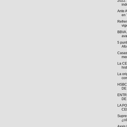
2022:
indu
Ante A
en 
Refren
vig
BBVA. 
ava
5 punt
Afo
Casas
men
La CE
his
La ori
con
HSBC
DE
ENTR
DE 
LA PO
CE
Suprem
¿có
Axxis 