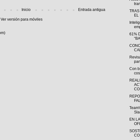
tra
Inicio
Entrada antigua
TRAS
EL
Ver versión para móviles
Inteli
emp
om)
61% 
“B
CONC
CA
Revisa
pan
Con bu
cos
REAL
AC
CO
REPO
FA
TeamV
Sla
EN L
OFI
SOST
CO