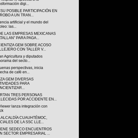
nsformación digi...
 SU POSIBLE PARTICIPACIÓN EN
 ROBO A UN TRAN...
gencia artificial y el mundo del
leo: las...
DE LAS EMPRESAS MEXICANAS
ATALLAN” PARA PAGA...
IENTIZA GEM SOBRE ACOSO
LLEJERO CON TALLER V...
n Agricultura y diputados
orama del secto...
enas perspectivas, inicia
echa de café en...
IZA GEM DIVERSAS
TIVIDADES PARA
NCIENTIZAR...
RTAN TRES PERSONAS
LLECIDAS POR ACCIDENTE EN...
iewer lanza integración con
ck
A ALCALDÍA CUAUHTÉMOC,
CIALES DE LA SSC LLE...
IENE SEDECO ENCUENTROS
N SECTOR EMPRESARIAL ...