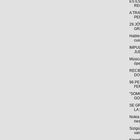
ES E
RE
A TRA
PE
29 J
GR
Hable
cui
IMPU
JU
Músic
ópe
RECI
DO
96 P
FE
“SOMO
GO
SE G
LA
Nokia 
rie
Sizigi
valo