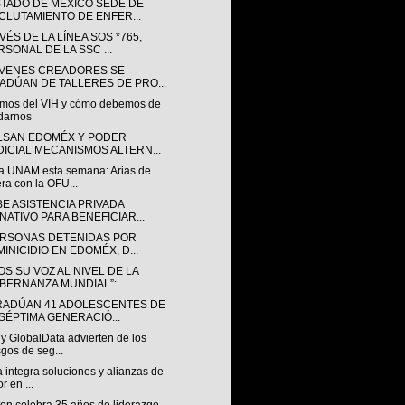
STADO DE MÉXICO SEDE DE
CLUTAMIENTO DE ENFER...
VÉS DE LA LÍNEA SOS *765,
RSONAL DE LA SSC ...
ÓVENES CREADORES SE
ADÚAN DE TALLERES DE PRO...
mos del VIH y cómo debemos de
darnos
LSAN EDOMÉX Y PODER
DICIAL MECANISMOS ALTERN...
a UNAM esta semana: Arias de
ra con la OFU...
BE ASISTENCIA PRIVADA
NATIVO PARA BENEFICIAR...
ERSONAS DETENIDAS POR
MINICIDIO EN EDOMÉX, D...
S SU VOZ AL NIVEL DE LA
BERNANZA MUNDIAL”: ...
RADÚAN 41 ADOLESCENTES DE
 SÉPTIMA GENERACIÓ...
y GlobalData advierten de los
sgos de seg...
a integra soluciones y alianzas de
r en ...