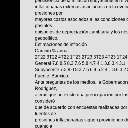
persistencia de la inflación subyacente en ni
inflacionarias externas asociadas con la evol
presiones por
mayores costos asociados a las condiciones de
posibles
episodios de depreciación cambiaria y los ries
geopolítico.
Estimaciones de inflación
Cambio % anual
2T22 3T22 4T22 1T23 2T23 3T23 4T23 1T24
General 7.8 8.5 8.3 7.6 5.8 4.7 4.1 3.8 3.4 3.1
Subyacente 7.3 8.0 8.3 7.5 6.4 5.2 4.1 3.6 3.2 
Fuente: Banxico.
Ante preguntas de los medios, la Gobernadora
Rodríguez,
afirmó que no existe una preocupación por los
consideró
que de acuerdo con encuestas realizadas por 
fuentes de
presiones inflacionarias siguen proviniendo d
cuanto a