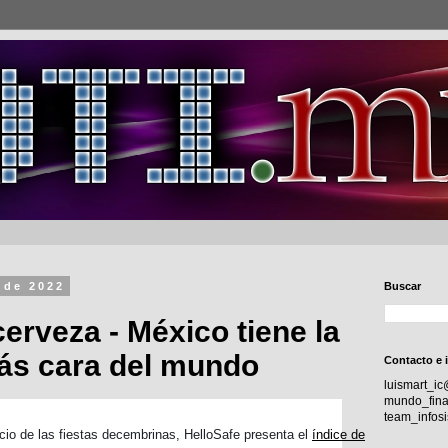
 de 2022
Buscar
cerveza - México tiene la
ás cara del mundo
Contacto e 
luismart_i
mundo_fina
team_info
icio de las fiestas decembrinas, HelloSafe presenta el
índice de