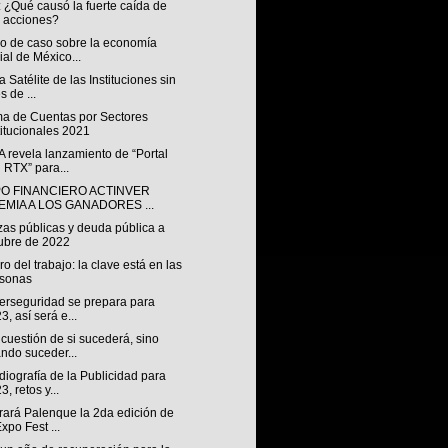
 ¿Qué causó la fuerte caída de
 acciones?
io de caso sobre la economía
ial de México...
 Satélite de las Instituciones sin
s de ...
ma de Cuentas por Sectores
titucionales 2021
 revela lanzamiento de “Portal
 RTX” para...
O FINANCIERO ACTINVER
EMIA A LOS GANADORES ...
zas públicas y deuda pública a
ubre de 2022
uro del trabajo: la clave está en las
rsonas
berseguridad se prepara para
3, así será e...
cuestión de si sucederá, sino
ndo suceder...
iografía de la Publicidad para
3, retos y...
rará Palenque la 2da edición de
Expo Fest ...