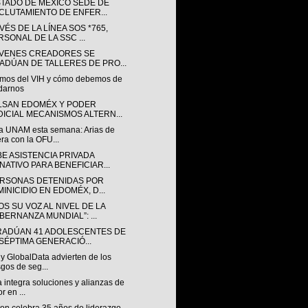
STADO DE MÉXICO SEDE DE
CLUTAMIENTO DE ENFER...
VÉS DE LA LÍNEA SOS *765,
RSONAL DE LA SSC ...
ÓVENES CREADORES SE
ADÚAN DE TALLERES DE PRO...
mos del VIH y cómo debemos de
darnos
LSAN EDOMÉX Y PODER
DICIAL MECANISMOS ALTERN...
a UNAM esta semana: Arias de
ra con la OFU...
BE ASISTENCIA PRIVADA
NATIVO PARA BENEFICIAR...
ERSONAS DETENIDAS POR
MINICIDIO EN EDOMÉX, D...
S SU VOZ AL NIVEL DE LA
BERNANZA MUNDIAL”: ...
RADÚAN 41 ADOLESCENTES DE
 SÉPTIMA GENERACIÓ...
y GlobalData advierten de los
sgos de seg...
a integra soluciones y alianzas de
r en ...