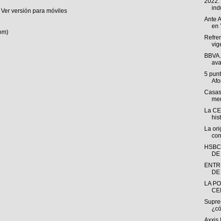
2022:
indu
Ver versión para móviles
Ante A
en 
om)
Refren
vig
BBVA. 
ava
5 punt
Afo
Casas
men
La CE
his
La ori
con
HSBC
DE
ENTR
DE 
LA PO
CE
Suprem
¿có
Axxis 