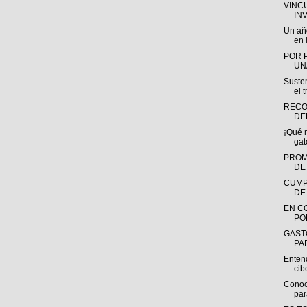
VINC
IN
Un añ
en l
POR 
UN
Susten
el t
RECO
DE
¡Qué 
gat
PROM
DE
CUMP
DE
EN C
PO
GAST
PAR
Entend
ci
Conoc
par