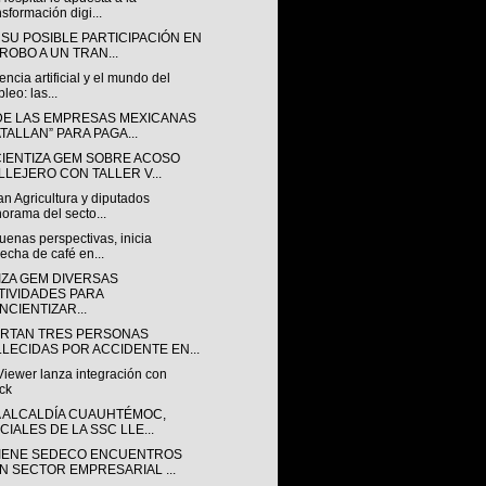
nsformación digi...
 SU POSIBLE PARTICIPACIÓN EN
 ROBO A UN TRAN...
gencia artificial y el mundo del
leo: las...
DE LAS EMPRESAS MEXICANAS
ATALLAN” PARA PAGA...
IENTIZA GEM SOBRE ACOSO
LLEJERO CON TALLER V...
n Agricultura y diputados
orama del secto...
enas perspectivas, inicia
echa de café en...
IZA GEM DIVERSAS
TIVIDADES PARA
NCIENTIZAR...
RTAN TRES PERSONAS
LLECIDAS POR ACCIDENTE EN...
iewer lanza integración con
ck
A ALCALDÍA CUAUHTÉMOC,
CIALES DE LA SSC LLE...
IENE SEDECO ENCUENTROS
N SECTOR EMPRESARIAL ...