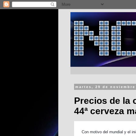
martes, 29 de noviembre
Precios de la 
44ª cerveza m
Con motivo del mundial y el in