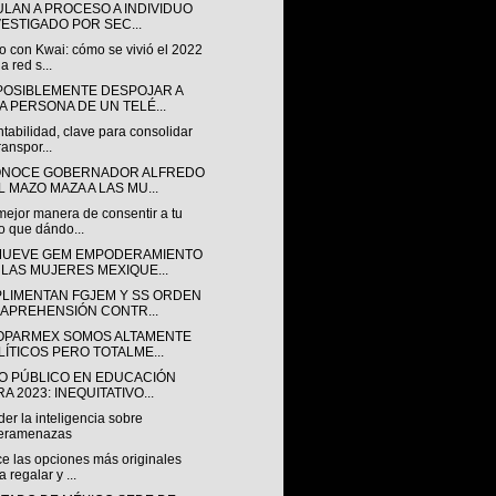
ULAN A PROCESO A INDIVIDUO
VESTIGADO POR SEC...
o con Kwai: cómo se vivió el 2022
a red s...
POSIBLEMENTE DESPOJAR A
A PERSONA DE UN TELÉ...
tabilidad, clave para consolidar
ranspor...
NOCE GOBERNADOR ALFREDO
L MAZO MAZA A LAS MU...
mejor manera de consentir a tu
o que dándo...
UEVE GEM EMPODERAMIENTO
 LAS MUJERES MEXIQUE...
LIMENTAN FGJEM Y SS ORDEN
 APREHENSIÓN CONTR...
OPARMEX SOMOS ALTAMENTE
LÍTICOS PERO TOTALME...
O PÚBLICO EN EDUCACIÓN
A 2023: INEQUITATIVO...
er la inteligencia sobre
beramenazas
e las opciones más originales
a regalar y ...