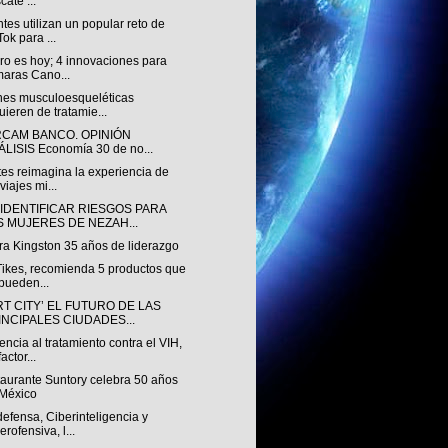
cate ...
tes utilizan un popular reto de
Tok para ...
uro es hoy; 4 innovaciones para
aras Cano...
nes musculoesqueléticas
uieren de tratamie...
RCAM BANCO. OPINIÓN
LISIS Economía 30 de no...
es reimagina la experiencia de
viajes mi...
 IDENTIFICAR RIESGOS PARA
S MUJERES DE NEZAH...
ra Kingston 35 años de liderazgo
 Tikes, recomienda 5 productos que
pueden...
T CITY’ EL FUTURO DE LAS
INCIPALES CIUDADES...
ncia al tratamiento contra el VIH,
actor...
taurante Suntory celebra 50 años
México
efensa, Ciberinteligencia y
erofensiva, l...