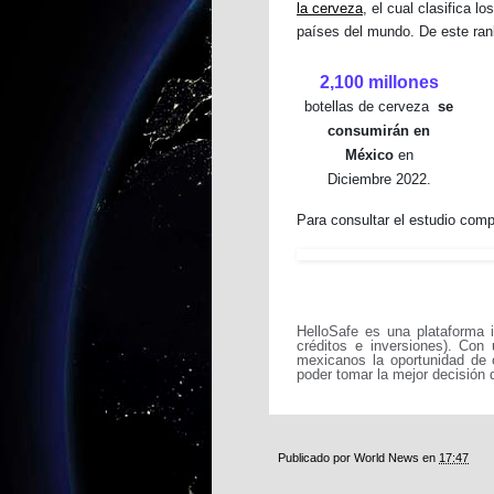
la cerveza
, el cual clasifica l
países del mundo. De este ran
2,100 millones
botellas de cerveza
se
consumirán en
México
en
Diciembre
2022.
Para consultar el estudio com
HelloSafe es una plataforma 
créditos e inversiones). Con
mexicanos la oportunidad de 
poder tomar la mejor decisión d
Publicado por
World News
en
17:47