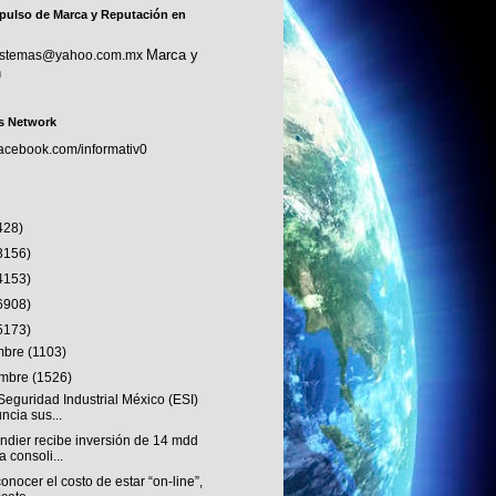
pulso de Marca y Reputación en
Marca y
sistemas@yahoo.com.mx
n
s Network
facebook.com/informativ0
428)
3156)
4153)
6908)
5173)
embre
(1103)
embre
(1526)
eguridad Industrial México (ESI)
ncia sus...
ndier recibe inversión de 14 mdd
a consoli...
onocer el costo de estar “on-line”,