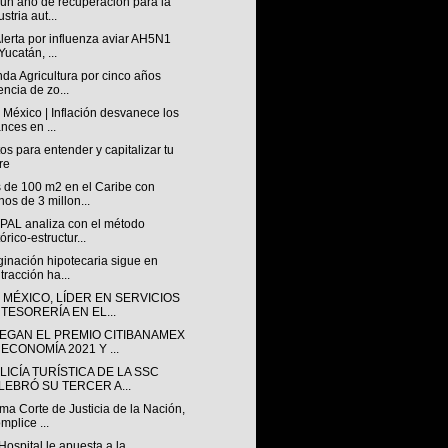
 un año de recuperación para la
stria aut...
lerta por influenza aviar AH5N1
Yucatán, ...
da Agricultura por cinco años
encia de zo...
México | Inflación desvanece los
nces en ...
os para entender y capitalizar tu
re
 de 100 m2 en el Caribe con
os de 3 millon...
PAL analiza con el método
tórico-estructur...
ginación hipotecaria sigue en
tracción ha...
 MÉXICO, LÍDER EN SERVICIOS
 TESORERÍA EN EL...
EGAN EL PREMIO CITIBANAMEX
ECONOMÍA 2021 Y ...
LICÍA TURÍSTICA DE LA SSC
LEBRÓ SU TERCER A...
a Corte de Justicia de la Nación,
mplice ...
Hospital le apuesta a la