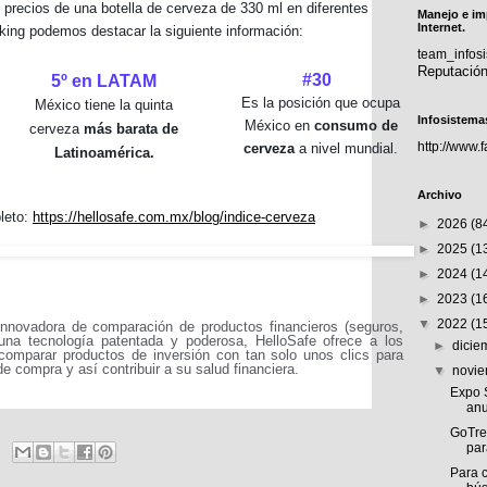
os precios de una botella de cerveza de 330 ml en diferentes
Manejo e im
Internet.
king podemos destacar la siguiente información:
team_info
Reputació
#30
5º en LATAM
Es la posición que ocupa
México tiene la quinta
Infosistema
México en
consumo de
cerveza
más barata de
http://www.
cerveza
a nivel mundial.
Latinoamérica.
Archivo
pleto:
https://hellosafe.com.mx/blog/indice-cerveza
►
2026
(8
►
2025
(1
►
2024
(1
►
2023
(1
▼
2022
(1
innovadora de comparación de productos financieros (seguros,
 una tecnología patentada y poderosa, HelloSafe ofrece a los
►
dici
comparar productos de inversión con tan solo unos clics para
e compra y así contribuir a su salud financiera.
▼
novi
Expo S
anu
GoTre
par
Para c