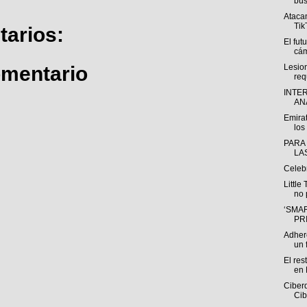
bús
Atacan
Tik
arios:
El fut
cám
omentario
Lesio
req
INTE
ANÁ
Emirat
los 
PARA
LA
Celeb
Little
no 
‘SMAR
PR
Adhere
un f
El res
en 
Ciberd
Cib