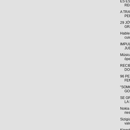
ES E
RE
A TRA
PE
29 J
GR
Hable
cui
IMPU
JU
Músic
ópe
RECI
DO
96 P
FE
“SOMO
GO
SE G
LA
Nokia 
rie
Sizigi
valo