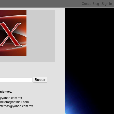
informes.
c@yahoo.com.mx
nciero@hotmail.com
sistemas@yahoo.com.mx