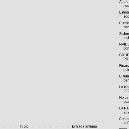
Apple:
sus
Estud
soc
Cuenta
fine
Siste
Ins
NVIDIA
con
GRUP
PR
Finan
oct
El fut
pe
La ci
202
No es 
cuá
La Rad
202
Celeb
la 
Inicio
Entrada antigua