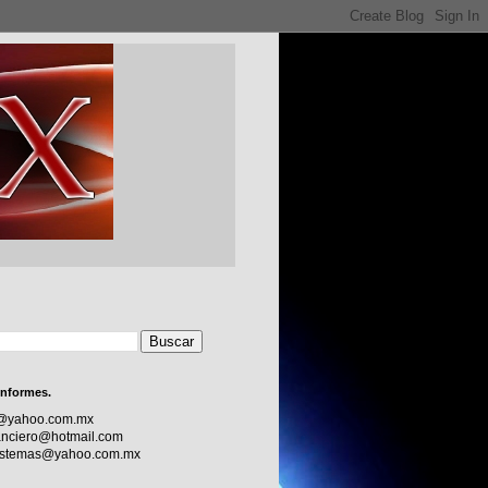
informes.
c@yahoo.com.mx
nciero@hotmail.com
sistemas@yahoo.com.mx