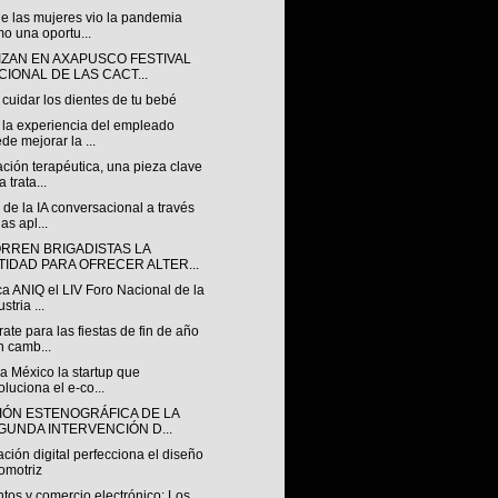
e las mujeres vio la pandemia
o una oportu...
IZAN EN AXAPUSCO FESTIVAL
CIONAL DE LAS CACT...
cuidar los dientes de tu bebé
la experiencia del empleado
de mejorar la ...
ción terapéutica, una pieza clave
 trata...
 de la IA conversacional a través
las apl...
RREN BRIGADISTAS LA
TIDAD PARA OFRECER ALTER...
a ANIQ el LIV Foro Nacional de la
stria ...
ate para las fiestas de fin de año
 camb...
a México la startup que
oluciona el e-co...
IÓN ESTENOGRÁFICA DE LA
GUNDA INTERVENCIÓN D...
ción digital perfecciona el diseño
omotriz
tos y comercio electrónico: Los