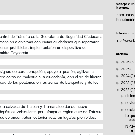
Manejo e im
Internet.
team_info
Reputació
Infosistema
ontrol de Tránsito de la Secretaría de Seguridad Ciudadana
http://www.
atención a diversas denuncias ciudadanas que reportaron
onas prohibidas, implementaron un dispositivo de
lcaldía Coyoacán.
Archivo
►
2026
(8
►
2025
(1
signas de cero corrupción, apoyo al peatón, agilizar la
ero actos de molestia a la ciudadanía, con el fin de liberar
►
2024
(1
ilidad de los peatones en las zonas de banquetas y de los
►
2023
(1
▼
2022
(1
►
dici
►
novi
re la calzada de Tlalpan y Tlamanalco donde nueve
▼
octub
epósitos vehiculares por infringir el reglamente de Tránsito
Lo qu
que se encontraban estacionadas en lugares prohibidos.
ata
INICI
DE