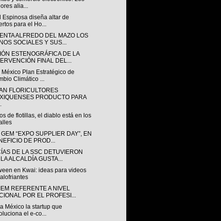
ores alia...
 Espinosa diseña altar de
rtos para el Ho...
ENTA ALFREDO DEL MAZO LOS
NOS SOCIALES Y SUS...
IÓN ESTENOGRÁFICA DE LA
TERVENCIÓN FINAL DEL...
 México Plan Estratégico de
bio Climático ...
TAN FLORICULTORES
XIQUENSES PRODUCTO PARA
.
s de flotillas, el diablo está en los
alles
 GEM “EXPO SUPPLIER DAY”, EN
NEFICIO DE PROD...
CÍAS DE LA SSC DETUVIERON
 LA ALCALDÍA GUSTA...
ween en Kwai: ideas para videos
alofriantes
IEM REFERENTE A NIVEL
CIONAL POR EL PROFESI...
a México la startup que
oluciona el e-co...