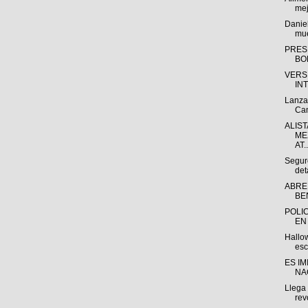
mej
Daniel
mue
PRES
BO
VERS
IN
Lanza
Cam
ALIS
ME
AT..
Seguro
det
ABRE
BE
POLI
EN
Hallo
esc
ES IM
NA
Llega 
rev