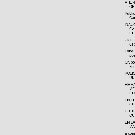
ATIE
OR
Public
Car
INAU
CA
CH
Globa
Cli
Estos
pue
Grupo
Fun
POLI
UN
FIRM
ME
CO
EN E
CIU
OBTI
CU
EN LA
MA
arcom