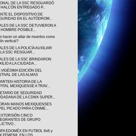
ONAL DE LA SSC RESGUARDÓ
 HALCÓN ENTREGADO P...
NTE EL DISPOSITIVO DE
GURIDAD EN EL AUTÓDROM...
IALES DE LA SSC DETUVIERON A
 HOMBRE POSIBLE...
 hacer un altar de muertos como
dín vertical?
ALES DE LA POLICÍA AUXILIAR
 LA SSC RESGUAR...
IALES DE LA SSC BRINDARON
ILIO A LA CIUDADA...
A VIGÉSIMA EDICIÓN DEL
STIVAL DE LAS ALMAS
ARTEN HISTORIA DE LA
PITAL MEXIQUENSE A TRAV...
ETARIO DE SEGURIDAD
UDADANA DE LA CDMX SUPER...
ORAN MANOS MEXIQUENSES
PEL PICADO PARA CONME...
EXTORSIÓN CINCO
TEGRANTES DE GRUPO
ICTIVO...
NFA EDOMÉX EN FUTBOL 6x6 y
 FEMENIL EN LOS ...