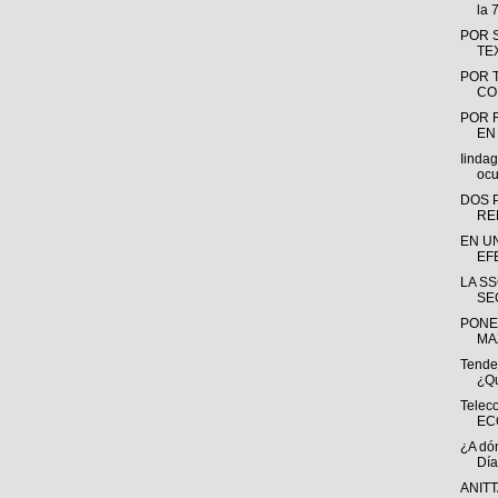
la 
POR 
TE
POR 
CO
POR 
EN
Iinda
ocu
DOS 
RE
EN U
EFE
LA SS
SE
PONE
MA
Tende
¿Qu
Teleco
ECO
¿A dón
Día
ANITT