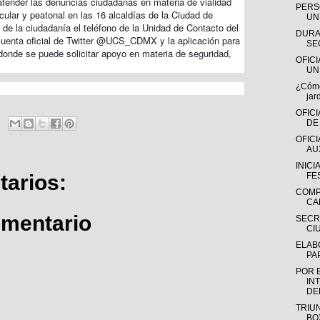
tender las denuncias ciudadanas en materia de vialidad
PERS
hicular y peatonal en las 16 alcaldías de la Ciudad de
UN
 de la ciudadanía el teléfono de la Unidad de Contacto del
DURA
cuenta oficial de Twitter @UCS_CDMX y la aplicación para
SE
, donde se puede solicitar apoyo en materia de seguridad,
OFIC
UN
¿Cómo
jar
OFICI
DE
OFIC
AUX
INICI
FE
arios:
COMP
CA
omentario
SECR
CI
ELAB
PA
POR 
IN
DEL
TRIU
BOX