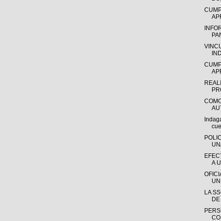
CUMP
AP
INFO
PA
VINC
IN
CUMP
AP
REAL
PR
COMO
AU
Indaga
cue
POLI
UN
EFEC
A 
OFIC
UN
LA S
DE
PERS
CO