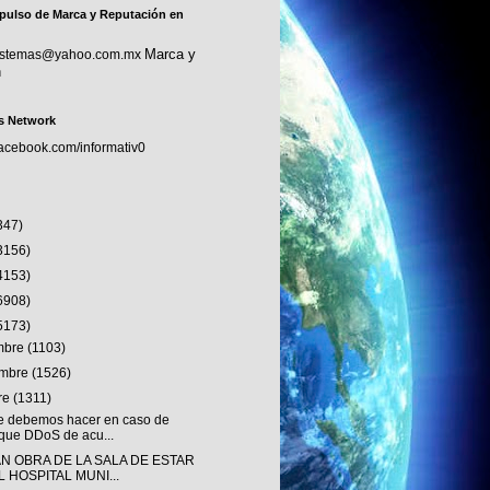
pulso de Marca y Reputación en
Marca y
sistemas@yahoo.com.mx
n
s Network
facebook.com/informativ0
347)
3156)
4153)
6908)
5173)
embre
(1103)
embre
(1526)
re
(1311)
e debemos hacer en caso de
que DDoS de acu...
AN OBRA DE LA SALA DE ESTAR
L HOSPITAL MUNI...