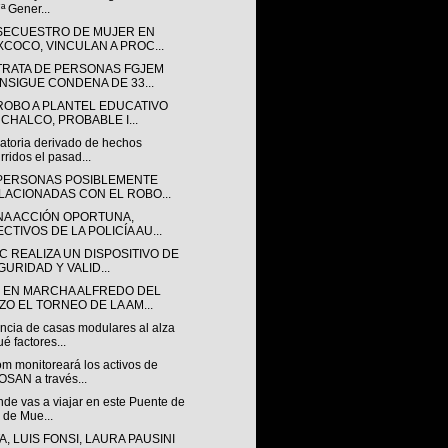
7ª Gener...
SECUESTRO DE MUJER EN
XCOCO, VINCULAN A PROC...
TRATA DE PERSONAS FGJEM
NSIGUE CONDENA DE 33...
ROBO A PLANTEL EDUCATIVO
 CHALCO, PROBABLE I...
gatoria derivado de hechos
rridos el pasad...
PERSONAS POSIBLEMENTE
LACIONADAS CON EL ROBO...
NA ACCIÓN OPORTUNA,
CTIVOS DE LA POLICÍA AU...
C REALIZA UN DISPOSITIVO DE
GURIDAD Y VALID...
 EN MARCHA ALFREDO DEL
ZO EL TORNEO DE LA AM...
ncia de casas modulares al alza
é factores...
m monitoreará los activos de
SAN a través...
de vas a viajar en este Puente de
 de Mue...
A, LUIS FONSI, LAURA PAUSINI