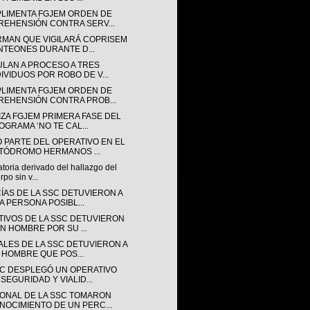
LIMENTA FGJEM ORDEN DE
REHENSIÓN CONTRA SERV...
RMAN QUE VIGILARÁ COPRISEM
NTEONES DURANTE D...
ULAN A PROCESO A TRES
DIVIDUOS POR ROBO DE V...
LIMENTA FGJEM ORDEN DE
REHENSIÓN CONTRA PROB...
IZA FGJEM PRIMERA FASE DEL
OGRAMA ‘NO TE CAL...
 PARTE DEL OPERATIVO EN EL
TÓDROMO HERMANOS ...
toria derivado del hallazgo del
rpo sin v...
CÍAS DE LA SSC DETUVIERON A
A PERSONA POSIBL...
TIVOS DE LA SSC DETUVIERON
UN HOMBRE POR SU ...
IALES DE LA SSC DETUVIERON A
 HOMBRE QUE POS...
SC DESPLEGÓ UN OPERATIVO
 SEGURIDAD Y VIALID...
ONAL DE LA SSC TOMARON
NOCIMIENTO DE UN PERC...