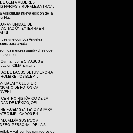
NDE GEM A MUJERES
IGINARIAS Y RURALES A TRAV...
a Agricultura nueva edición de la
ta Naci...
GURAN UNIDAD DE
PACITACIÓN EXTERNA EN
APUL...
nt se une con Los Angeles
ppers para ayuda...
 son los mejores sándwiches que
des encont...
 Surman dona CIMABUS a
dación CIMA, para j...
CÍAS DE LA SSC DETUVIERON A
 HOMBRE POSIBLEM...
AN UAEM Y CLÚSTER
XICANO DE FOTÓNICA
NVENI...
L CENTRO HISTÓRICO DE LA
DAD DE MÉXICO, OFI...
ENE FGJEM SENTENCIAS PARA
ATRO IMPLICADOS EN...
 ALCALDÍA GUSTAVO A.
DERO, PERSONAL DE LA S...
edlab y Vali son los ganadores de