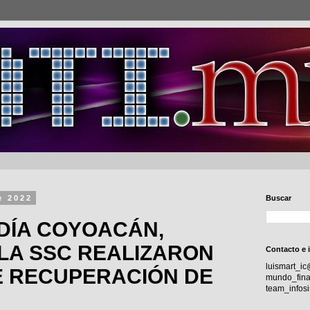
e 2022
Buscar
DÍA COYOACÁN,
 LA SSC REALIZARON
Contacto e 
luismart_i
E RECUPERACIÓN DE
mundo_fina
team_info