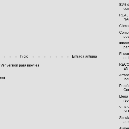
81% d
com
REAL
NA
Cómo 
Cómo 
pue
Innova
para
El uso
Inicio
Entrada antigua
de 
RECO
Ver versión para móviles
EN
Arranc
om)
Indu
Prepár
Con
Llega 
rev
VERS
SE
Simula
aut
Alimen