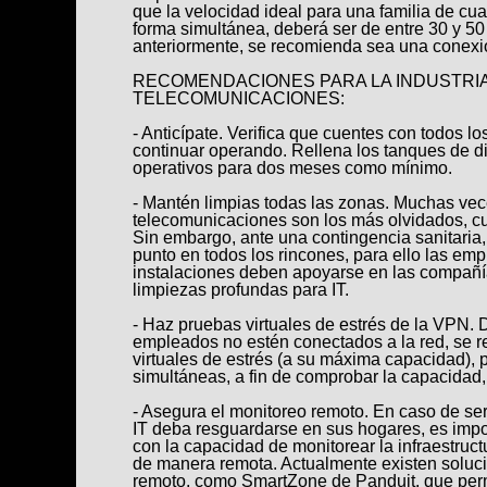
que la velocidad ideal para una familia de cu
forma simultánea, deberá ser de entre 30 y 5
anteriormente, se recomienda sea una conexió
RECOMENDACIONES PARA LA INDUSTRI
TELECOMUNICACIONES:
- Anticípate. Verifica que cuentes con todos 
continuar operando. Rellena los tanques de d
operativos para dos meses como mínimo.
- Mantén limpias todas las zonas. Muchas vec
telecomunicaciones son los más olvidados, c
Sin embargo, ante una contingencia sanitaria, 
punto en todos los rincones, para ello las em
instalaciones deben apoyarse en las compañí
limpiezas profundas para IT.
- Haz pruebas virtuales de estrés de la VPN. 
empleados no estén conectados a la red, se 
virtuales de estrés (a su máxima capacidad),
simultáneas, a fin de comprobar la capacidad, 
- Asegura el monitoreo remoto. En caso de se
IT deba resguardarse en sus hogares, es imp
con la capacidad de monitorear la infraestruc
de manera remota. Actualmente existen soluc
remoto, como SmartZone de Panduit, que perm