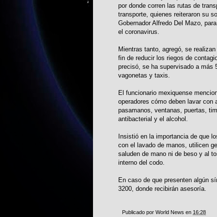
por donde corren las rutas de trans
transporte, quienes reiteraron su s
Gobernador Alfredo Del Mazo, para 
el coronavirus.
Mientras tanto, agregó, se realizan
fin de reducir los riegos de conta
precisó, se ha supervisado a más 5
vagonetas y taxis.
El funcionario mexiquense mencionó
operadores cómo deben lavar con ag
pasamanos, ventanas, puertas, timb
antibacterial y el alcohol.
Insistió en la importancia de que l
con el lavado de manos, utilicen ge
saluden de mano ni de beso y al to
interno del codo.
En caso de que presenten algún sí
3200, donde recibirán asesoría.
Publicado por
World News
en
16:28