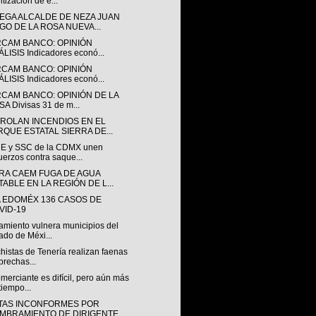
itización de e...
EGA ALCALDE DE NEZA JUAN
GO DE LA ROSA NUEVA...
RCAM BANCO: OPINIÓN
LISIS Indicadores econó...
RCAM BANCO: OPINIÓN
LISIS Indicadores econó...
RCAM BANCO: OPINIÓN DE LA
A Divisas 31 de m...
ROLAN INCENDIOS EN EL
RQUE ESTATAL SIERRA DE...
 y SSC de la CDMX unen
uerzos contra saque...
RA CAEM FUGA DE AGUA
TABLE EN LA REGIÓN DE L...
 EDOMÉX 136 CASOS DE
VID-19
amiento vulnera municipios del
ado de Méxi...
histas de Tenería realizan faenas
brechas...
merciante es difícil, pero aún más
tiempo...
STAS INCONFORMES POR
MBRAMIENTO DE DIRIGENTE...