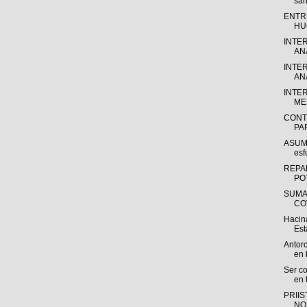
san
ENTR
HU
INTE
ANÁ
INTE
ANÁ
INTE
MES
CONT
PA
ASUME
esf
REPA
PO
SUMA
CO
Hacin
Est
Antorc
en 
Ser co
en 
PRII
NO