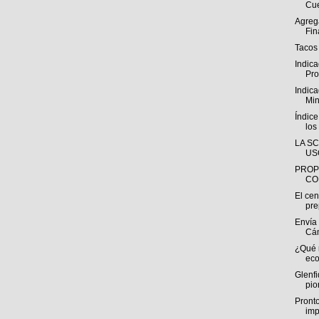
Cue
Agreg
Fin
Tacos 
Indic
Pro
Indica
Min
Índic
los
LA S
US
PROP
CO
El cen
pre
Envía
Cám
¿Qué 
eco
Glenfi
pio
Pronto
imp