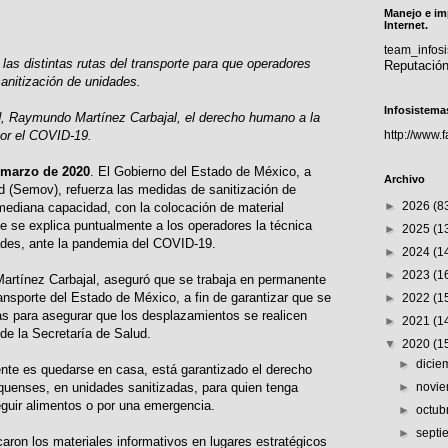
Manejo e im
Internet.
team_info
 las distintas rutas del transporte para que operadores
Reputació
anitización de unidades.
Infosistema
ad, Raymundo Martínez Carbajal, el derecho humano a la
por el COVID-19.
http://www.
 marzo de 2020
. El Gobierno del Estado de México, a
Archivo
ad (Semov), refuerza las medidas de sanitización de
►
2026
(8
mediana capacidad, con la colocación de material
ue se explica puntualmente a los operadores la técnica
►
2025
(1
des, ante la pandemia del COVID-19.
►
2024
(1
►
2023
(1
Martínez Carbajal, aseguró que se trabaja en permanente
ansporte del Estado de México, a fin de garantizar que se
►
2022
(1
s para asegurar que los desplazamientos se realicen
►
2021
(1
de la Secretaría de Salud.
▼
2020
(1
►
dici
ente es quedarse en casa, está garantizado el derecho
quenses, en unidades sanitizadas, para quien tenga
►
novi
eguir alimentos o por una emergencia.
►
octub
►
sept
caron los materiales informativos en lugares estratégicos