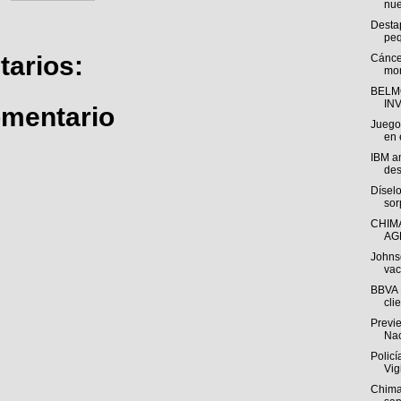
nue
Desta
peq
arios:
Cáncer
mor
BELM
INV
omentario
Juego
en 
IBM a
des
Díselo
sor
CHIM
AG
Johns
vac
BBVA 
cli
Previ
Nac
Polic
Vig
Chima