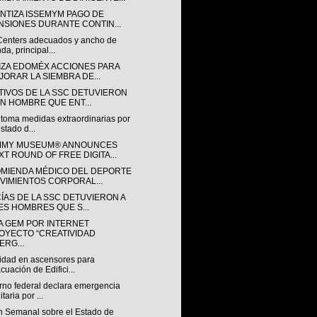
NTIZA ISSEMYM PAGO DE
NSIONES DURANTE CONTIN...
Centers adecuados y ancho de
da, principal...
IZA EDOMÉX ACCIONES PARA
JORAR LA SIEMBRA DE...
TIVOS DE LA SSC DETUVIERON
UN HOMBRE QUE ENT...
 toma medidas extraordinarias por
estado d...
MY MUSEUM® ANNOUNCES
XT ROUND OF FREE DIGITA...
MIENDA MÉDICO DEL DEPORTE
VIMIENTOS CORPORAL...
CÍAS DE LA SSC DETUVIERON A
ES HOMBRES QUE S...
A GEM POR INTERNET
OYECTO “CREATIVIDAD
ERG...
idad en ascensores para
cuación de Edifici...
rno federal declara emergencia
taria por ...
ín Semanal sobre el Estado de