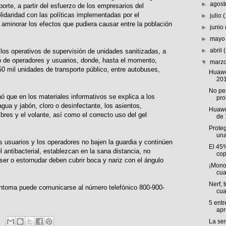
►
agos
porte, a partir del esfuerzo de los empresarios del
olidaridad con las políticas implementadas por el
►
julio
aminorar los efectos que pudiera causar entre la población
►
junio
►
may
►
abril
 los operativos de supervisión de unidades sanitizadas, a
gio de operadores y usuarios, donde, hasta el momento,
▼
marz
0 mil unidades de transporte público, entre autobuses,
Huawe
20
No per
 que en los materiales informativos se explica a los
pro
ua y jabón, cloro o desinfectante, los asientos,
Huawe
res y el volante, así como el correcto uso del gel
de 
Proteg
un
os usuarios y los operadores no bajen la guardia y continúen
El 45
l antibacterial, establezcan en la sana distancia, no
cop
ser o estornudar deben cubrir boca y nariz con el ángulo
¡Monop
cua
Nerf, 
ntoma puede comunicarse al número telefónico 800-900-
cua
5 ent
apr
La se