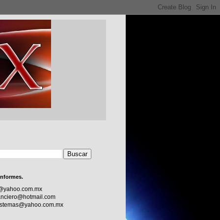
informes.
c@yahoo.com.mx
nciero@hotmail.com
sistemas@yahoo.com.mx