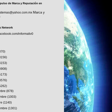
pulso de Marca y Reputación en
Marca y
sistemas@yahoo.com.mx
n
s Network
facebook.com/informativ0
370)
3156)
4153)
6908)
5173)
4576)
5262)
embre
(878)
embre
(1003)
re
(1140)
iembre
(1301)