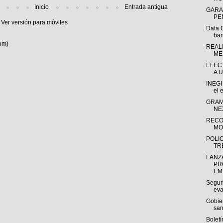
Inicio
Entrada antigua
GARA
PE
Ver versión para móviles
Data 
ban
om)
REAL
ME
EFEC
A 
INEGI
el 
GRAM
NE
RECO
MO
POLI
TR
LANZ
PR
EM
Segur
eva
Gobie
sani
Bolet