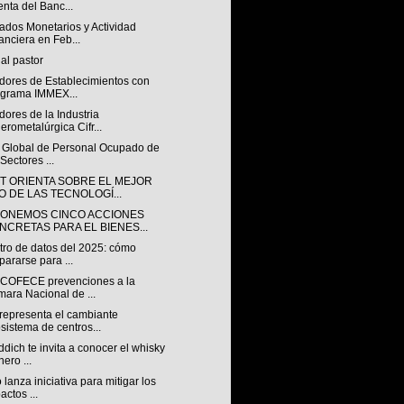
nta del Banc...
ados Monetarios y Actividad
anciera en Feb...
al pastor
adores de Establecimientos con
grama IMMEX...
dores de la Industria
erometalúrgica Cifr...
e Global de Personal Ocupado de
 Sectores ...
CT ORIENTA SOBRE EL MEJOR
O DE LAS TECNOLOGÍ...
ONEMOS CINCO ACCIONES
NCRETAS PARA EL BIENES...
tro de datos del 2025: cómo
pararse para ...
 COFECE prevenciones a la
ara Nacional de ...
representa el cambiante
sistema de centros...
ddich te invita a conocer el whisky
nero ...
 lanza iniciativa para mitigar los
actos ...