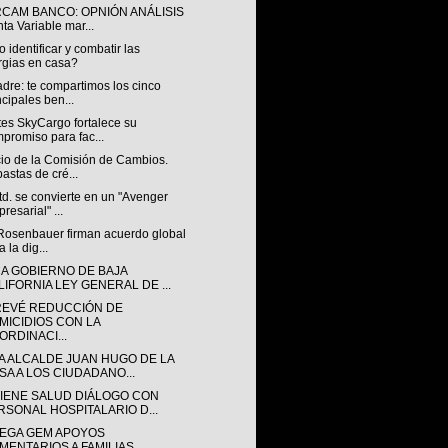
RCAM BANCO: OPNIÓN ANÁLISIS
ta Variable mar...
identificar y combatir las
rgias en casa?
dre: te compartimos los cinco
ncipales ben...
tes SkyCargo fortalece su
promiso para fac...
io de la Comisión de Cambios.
astas de cré...
d. se convierte en un "Avenger
resarial" ...
 Rosenbauer firman acuerdo global
a la dig...
CA GOBIERNO DE BAJA
LIFORNIA LEY GENERAL DE ...
REVÉ REDUCCIÓN DE
MICIDIOS CON LA
ORDINACI...
A ALCALDE JUAN HUGO DE LA
SA A LOS CIUDADANO...
IENE SALUD DIÁLOGO CON
RSONAL HOSPITALARIO D...
EGA GEM APOYOS
IMENTARIOS A FAMILIAS