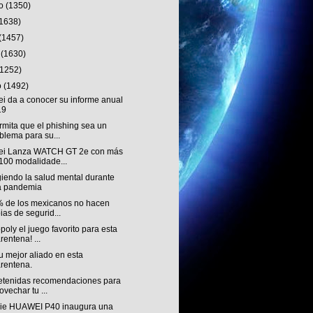
to
(1350)
(1638)
(1457)
o
(1630)
(1252)
o
(1492)
i da a conocer su informe anual
19
mita que el phishing sea un
blema para su...
i Lanza WATCH GT 2e con más
100 modalidade...
iendo la salud mental durante
a pandemia
% de los mexicanos no hacen
ias de segurid...
oly el juego favorito para esta
rentena! ...
tu mejor aliado en esta
rentena.
retenidas recomendaciones para
ovechar tu ...
rie HUAWEI P40 inaugura una