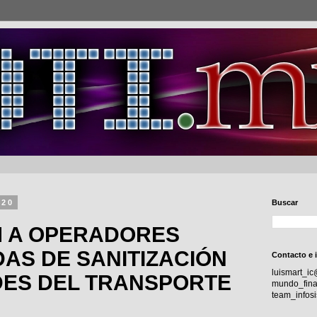
020
Buscar
M A OPERADORES
AS DE SANITIZACIÓN
Contacto e 
luismart_i
DES DEL TRANSPORTE
mundo_fina
team_info