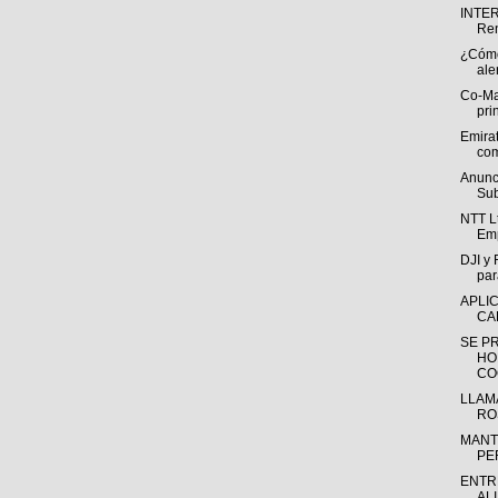
INTE
Ren
¿Cómo 
ale
Co-Ma
pri
Emira
com
Anunc
Sub
NTT Lt
Emp
DJI y
par
APLI
CA
SE P
HO
CO
LLAM
RO
MANT
PE
ENTR
AL