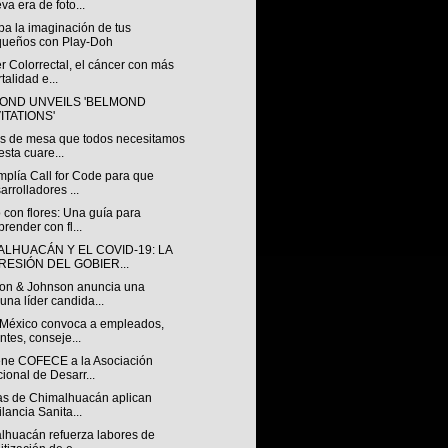
va era de foto...
pa la imaginación de tus
ueños con Play-Doh
 Colorrectal, el cáncer con más
talidad e...
OND UNVEILS 'BELMOND
ITATIONS'
s de mesa que todos necesitamos
esta cuare...
mplía Call for Code para que
arrolladores ...
 con flores: Una guía para
prender con fl...
ALHUACÁN Y EL COVID-19: LA
RESIÓN DEL GOBIER...
on & Johnson anuncia una
una líder candida...
México convoca a empleados,
entes, conseje...
ene COFECE a la Asociación
ional de Desarr...
ías de Chimalhuacán aplican
ilancia Sanita...
lhuacán refuerza labores de