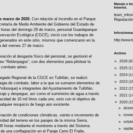
Manejo e im
Internet.
team_info
de marzo de 2020.
Con relación al incendio en el Parque
Reputació
cretaría de Medio Ambiente del Gobierno del Estado de
 horas del domingo 29 de marzo, personal Guardaparque
Infosistema
ervación Ecológica (CGCE), inició con los trabajos de
s generados en este sitio, mismos que comenzaron en la
http://www.
 del viernes 27 de marzo.
Archivo
eración al desgaste físico del personal, se gestionó el
►
2026
(8
eo “Relámpagos”, con dos elementos para pilotear la
 combate aéreo.
►
2025
(1
►
2024
(1
egado Regional de la CGCE en Tultitlán, se realizó
►
2023
(1
tegia de combate, labor a la que se sumaron elementos de
Probosque) e integrantes del Ayuntamiento de Tultitlán,
►
2022
(1
rizaje y despegue, así como el suministro de agua a través
►
2021
(1
cidad de 10 mil litros cada uno, esto con el objetivo de
▼
2020
(1
cualquier resquicio de fuego aún existente.
►
dici
nación de condiciones climáticas, viento e incremento de
►
novi
aridad del terreno en los parajes de la misma Sierra,
►
octub
00 horas mediante el monitoreo a través del Sistema
►
sept
 de una conflagración en el Paraje Cerro El Fraile,