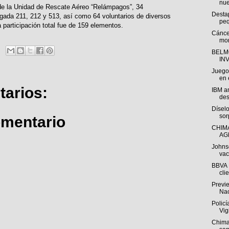
nue
e la Unidad de Rescate Aéreo “Relámpagos”, 34
Desta
gada 211, 212 y 513, así como 64 voluntarios de diversos
peq
a participación total fue de 159 elementos.
Cáncer
mor
BELM
INV
Juego
en 
arios:
IBM a
des
Díselo
sor
omentario
CHIM
AG
Johns
vac
BBVA 
cli
Previ
Nac
Polic
Vig
Chima