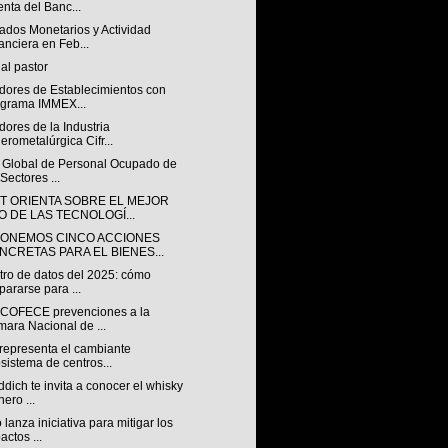
nta del Banc...
ados Monetarios y Actividad
anciera en Feb...
al pastor
adores de Establecimientos con
grama IMMEX...
dores de la Industria
erometalúrgica Cifr...
e Global de Personal Ocupado de
 Sectores ...
CT ORIENTA SOBRE EL MEJOR
O DE LAS TECNOLOGÍ...
ONEMOS CINCO ACCIONES
NCRETAS PARA EL BIENES...
tro de datos del 2025: cómo
pararse para ...
 COFECE prevenciones a la
ara Nacional de ...
representa el cambiante
sistema de centros...
ddich te invita a conocer el whisky
nero ...
 lanza iniciativa para mitigar los
actos ...