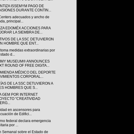
NTIZA ISSEMYM PAGO DE
NSIONES DURANTE CONTIN...
Centers adecuados y ancho de
da, principal...
IZA EDOMÉX ACCIONES PARA
JORAR LA SIEMBRA DE...
TIVOS DE LA SSC DETUVIERON
UN HOMBRE QUE ENT...
 toma medidas extraordinarias por
estado d...
MY MUSEUM® ANNOUNCES
XT ROUND OF FREE DIGITA...
MIENDA MÉDICO DEL DEPORTE
VIMIENTOS CORPORAL...
CÍAS DE LA SSC DETUVIERON A
ES HOMBRES QUE S...
A GEM POR INTERNET
OYECTO “CREATIVIDAD
ERG...
idad en ascensores para
cuación de Edifici...
rno federal declara emergencia
taria por ...
ín Semanal sobre el Estado de