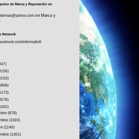
pulso de Marca y Reputación en
Marca y
sistemas@yahoo.com.mx
n
s Network
facebook.com/informativ0
347)
3156)
4153)
6908)
5173)
4576)
5262)
embre
(878)
embre
(1003)
re
(1140)
iembre
(1301)