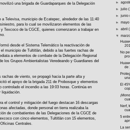
►
agos
se movilizó una brigada de Guardaparques de la Delegación
►
julio
►
junio
o a Televisa, municipio de Ecatepec, alrededor de las 11:40
►
may
 siniestro, para lo cual se movilizaron elementos de las
►
abril
án y Texcoco de la CGCE, quienes comenzaron a trabajar en
mo.
▼
marz
Huawe
nformó desde el Sistema Telemático la reactivación de
20
el municipio de Tultitlán, debido a las fuertes rachas de
No per
ediata a elementos de combate de la Delegación Regional
pro
 de los Grupos Ambientalistas Veredeando y Guardianes del
Huawe
de 
Proteg
 rachas de viento, se propagó hacia la parte alta y
un
licitó el apoyo de la brigada 211 de Probosque y elementos
El 45
controlado el incendio a las 19:03 horas. Continúa en
cop
 liquidación.
¡Monop
cua
a el control y mitigación del fuego destacan 16 descargas
Nerf, 
onas afectadas, donde personal en tierra realizaba la
cua
pación de combatientes de las Delegaciones de la CGCE de
5 ent
excoco con cinco elementos, Tultitlán con 15 elementos,
apr
Oficinas Centrales.
La se