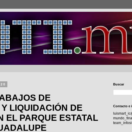
020
Buscar
RABAJOS DE
Y LIQUIDACIÓN DE
Contacto e 
luismart_i
N EL PARQUE ESTATAL
mundo_fina
team_info
GUADALUPE