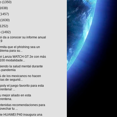
to
(1350)
(1638)
(1457)
o
(1630)
(1252)
o
(1492)
i da a conocer su informe anual
19
mita que el phishing sea un
blema para su...
i Lanza WATCH GT 2e con más
100 modalidade...
iendo la salud mental durante
a pandemia
% de los mexicanos no hacen
ias de segurid...
oly el juego favorito para esta
rentena! ...
tu mejor aliado en esta
rentena.
retenidas recomendaciones para
ovechar tu ...
rie HUAWEI P40 inaugura una