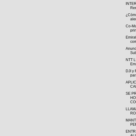
INTE
Ren
¿Cómo 
ale
Co-Ma
pri
Emira
com
Anunc
Sub
NTT Lt
Emp
DJI y
par
APLI
CA
SE P
HO
CO
LLAM
RO
MANT
PE
ENTR
AL