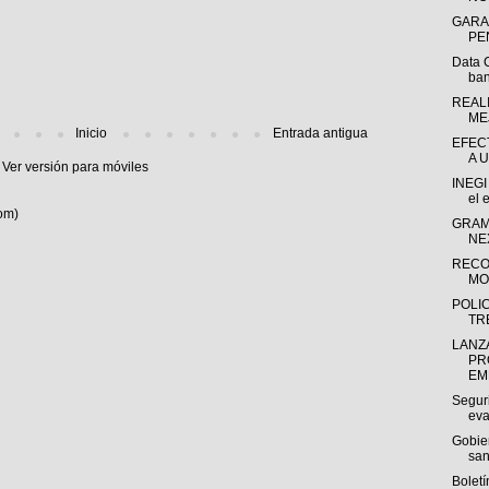
GARA
PE
Data 
ban
REAL
ME
Inicio
Entrada antigua
EFEC
A 
Ver versión para móviles
INEGI
el 
om)
GRAM
NE
RECO
MO
POLI
TR
LANZ
PR
EM
Segur
eva
Gobie
sani
Bolet