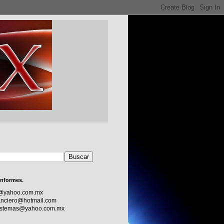
informes.
c@yahoo.com.mx
nciero@hotmail.com
sistemas@yahoo.com.mx