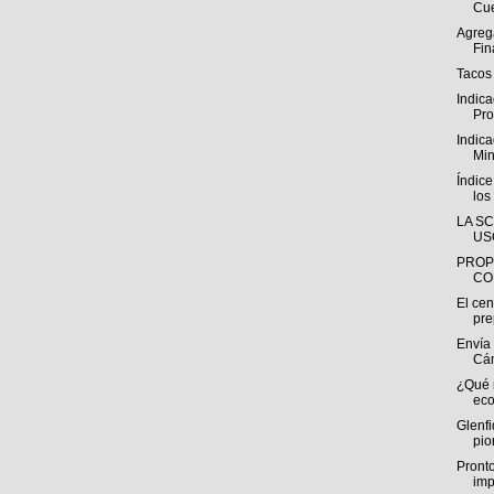
Cue
Agreg
Fin
Tacos 
Indic
Pro
Indica
Min
Índic
los
LA S
US
PROP
CO
El cen
pre
Envía
Cám
¿Qué 
eco
Glenfi
pio
Pronto
imp