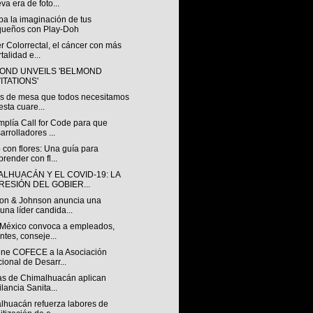
va era de foto...
pa la imaginación de tus
ueños con Play-Doh
 Colorrectal, el cáncer con más
talidad e...
OND UNVEILS 'BELMOND
ITATIONS'
s de mesa que todos necesitamos
esta cuare...
mplía Call for Code para que
arrolladores ...
 con flores: Una guía para
prender con fl...
ALHUACÁN Y EL COVID-19: LA
RESIÓN DEL GOBIER...
on & Johnson anuncia una
una líder candida...
México convoca a empleados,
entes, conseje...
ene COFECE a la Asociación
ional de Desarr...
ías de Chimalhuacán aplican
ilancia Sanita...
lhuacán refuerza labores de