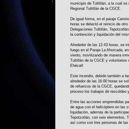
municipio de Tultitlán, a la cual 
Regional Tultitlán de la CGCE.
De igual forma, en el paraje Camin
horas se detectó el reinicio de otro
Delegaciones Tultitlán, Tepotzotl
la contención y liquidación del mis
Alrededor de las 12:43 horas, se i
fuego en el Paraje La Ahorcada, en 
viento, movilizando de manera inm
Tultitlán de la CGCE y voluntarios
Ehécatl.
Este incendio, debido también a las
alrededor de las 16:00 horas se so
de refuerzos de la CGCE, quedando 
proceso los trabajos de rescoldeo y
Entre las acciones emprendidas par
de agua con el helicóptero en las z
liquidación, además de la partici
Tepotzotlán, con seis elementos, T
así como con tres personas de las 