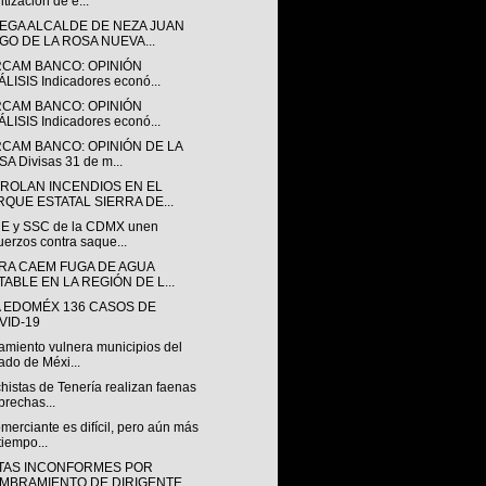
itización de e...
EGA ALCALDE DE NEZA JUAN
GO DE LA ROSA NUEVA...
RCAM BANCO: OPINIÓN
LISIS Indicadores econó...
RCAM BANCO: OPINIÓN
LISIS Indicadores econó...
RCAM BANCO: OPINIÓN DE LA
A Divisas 31 de m...
ROLAN INCENDIOS EN EL
RQUE ESTATAL SIERRA DE...
 y SSC de la CDMX unen
uerzos contra saque...
RA CAEM FUGA DE AGUA
TABLE EN LA REGIÓN DE L...
 EDOMÉX 136 CASOS DE
VID-19
amiento vulnera municipios del
ado de Méxi...
histas de Tenería realizan faenas
brechas...
merciante es difícil, pero aún más
tiempo...
STAS INCONFORMES POR
MBRAMIENTO DE DIRIGENTE...