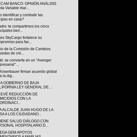
RCAM BANCO: OPNIÓN ANÁLISIS
ta Variable mar...
identificar y combatir las
rgias en casa?
dre: te compartimos los cinco
ncipales ben...
tes SkyCargo fortalece su
promiso para fac...
io de la Comisión de Cambios.
astas de cré...
d. se convierte en un "Avenger
resarial" ...
 Rosenbauer firman acuerdo global
a la dig...
CA GOBIERNO DE BAJA
LIFORNIA LEY GENERAL DE ...
REVÉ REDUCCIÓN DE
MICIDIOS CON LA
ORDINACI...
A ALCALDE JUAN HUGO DE LA
SA A LOS CIUDADANO...
IENE SALUD DIÁLOGO CON
RSONAL HOSPITALARIO D...
EGA GEM APOYOS
IMENTARIOS A FAMILIAS