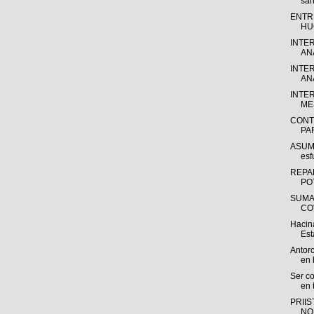
san
ENTR
HU
INTE
ANÁ
INTE
ANÁ
INTE
MES
CONT
PA
ASUME
esf
REPA
PO
SUMA
CO
Hacin
Est
Antorc
en 
Ser co
en 
PRII
NO