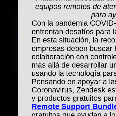
equipos remotos de aten
para ay
Con la pandemia COVID-
enfrentan desafíos para 
En esta situación, la re
empresas deben buscar h
colaboración con control
más allá de desarrollar u
usando la tecnología par
Pensando en apoyar a la
Coronavirus, Zendesk est
y productos gratuitos pa
R
e
m
o
t
e
S
u
p
p
o
r
t
B
u
n
d
l
gratuitos que ayudan a l