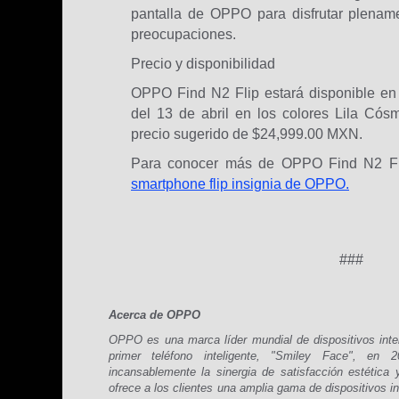
pantalla de OPPO para disfrutar plenam
preocupaciones.
Precio y disponibilidad
OPPO Find N2 Flip estará disponible en 
del 13 de abril en los colores Lila Cós
precio sugerido de $24,999.00 MXN.
Para conocer más de OPPO Find N2 Fl
smartphone flip insignia de OPPO.
###
Acerca de OPPO
OPPO es una marca líder mundial de dispositivos inte
primer teléfono inteligente, "Smiley Face", e
incansablemente la sinergia de satisfacción estétic
ofrece a los clientes una amplia gama de dispositivos i