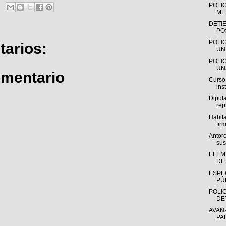
POLI
ME
DETI
PO
POLI
arios:
UN
POLI
UN
omentario
Curso
ins
Diputa
rep
Habit
firm
Antorc
su
ELEM
DE
ESPE
PÚB
POLIC
DE
AVAN
PA