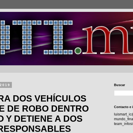
 2019
Buscar
RA DOS VEHÍCULOS
E DE ROBO DENTRO
Contacto e 
luismart_i
O Y DETIENE A DOS
mundo_fina
team_info
RESPONSABLES