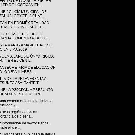
ENTOS DE LA SSC IMPARTEN
LLER DE HOSTIGAMIEN...
NE POLICÍA MUNICIPAL DE
ZAHUALCÓYOTL A CUAT...
EAN EN EDOMÉX REALIDAD
RTUAL Y ESTIMULACIÓN ...
LUYE TALLER “CÍRCULO
RANJA, FOMENTO A LA LEC...
ARLA MARITZA MANUEL POR EL
O EN LIMA 2019
A GEM A EXPOSICIÓN “DIRIGIDA
R…” EN EL CENT...
DA SECRETARÍA DE EDUCACIÓN
YO A FAMILIARES ...
TA DE LA PBI ENFRENTA A
ESUNTO ASALTANTE T...
ENE LA PGJCDMX A PRESUNTO
RESOR SEXUAL DE UN...
ismo experimenta un crecimiento
tinuado y...
 de la región destacan
ortancia de diseña...
 Información de sector Banca
iple al cier...
 Las finanzas públicas y la deuda