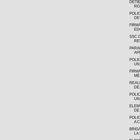
DETI
RO
POLIC
DE
FIRM
ED
SSC 
RE
PARA
AP
POLI
UN
FIRM
MÉX
REAL
DE
POLI
UN
ELEME
DE 
POLI
A C
BRIGA
LA