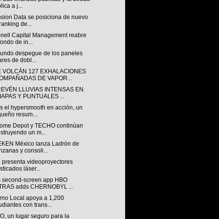
ica a j...
sion Data se posiciona de nuevo
ranking de...
nell Capital Management reabre
fondo de in...
gundo despegue de los paneles
ares de dobl...
E VOLCÁN 127 EXHALACIONES
OMPAÑADAS DE VAPOR...
REVÉN LLUVIAS INTENSAS EN
IAPAS Y PUNTUALES ...
s el hypersmooth en acción, un
ueño resum...
ome Depot y TECHO continúan
struyendo un m...
KEN México lanza Ladrón de
zanas y consoli...
 presenta videoproyectores
isticados láser...
 second-screen app HBO
TRAS adds CHERNOBYL ...
rno Local apoya a 1,200
udiantes con trans...
, un lugar seguro para la