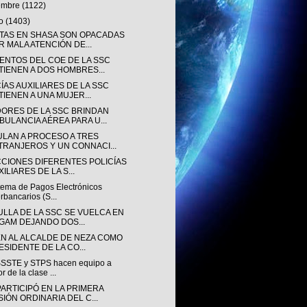
iembre
(1122)
to
(1403)
TAS EN SHASA SON OPACADAS
R MALA ATENCIÓN DE...
ENTOS DEL COE DE LA SSC
TIENEN A DOS HOMBRES...
ÍAS AUXILIARES DE LA SSC
TIENEN A UNA MUJER...
ORES DE LA SSC BRINDAN
BULANCIA AÉREA PARA U...
ULAN A PROCESO A TRES
TRANJEROS Y UN CONNACI...
CCIONES DIFERENTES POLICÍAS
ILIARES DE LA S...
stema de Pagos Electrónicos
erbancarios (S...
ULLA DE LA SSC SE VUELCA EN
 GAM DEJANDO DOS...
EN AL ALCALDE DE NEZA COMO
ESIDENTE DE LA CO...
SSTE y STPS hacen equipo a
or de la clase ...
PARTICIPÓ EN LA PRIMERA
SIÓN ORDINARIA DEL C...