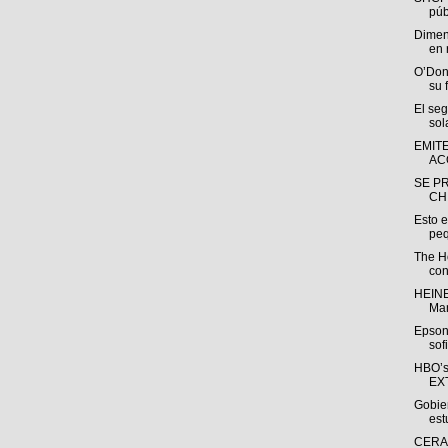
públ
Dimen
en 
O’Don
su 
El se
sol
EMIT
AC
SE P
CH
Esto e
peq
The H
con
HEINE
Man
Epson
sof
HBO’s
EX
Gobie
est
CERAO