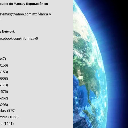
pulso de Marca y Reputación en
Marca y
sistemas@yahoo.com.mx
n
s Network
facebook.com/informativ0
347)
3156)
4153)
6908)
5173)
4576)
5262)
3298)
embre
(870)
embre
(1068)
re
(1241)