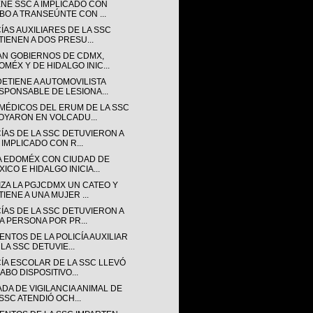
ENE SSC A IMPLICADO CON
BO A TRANSEÚNTE CON ...
ÍAS AUXILIARES DE LA SSC
TIENEN A DOS PRESU...
AN GOBIERNOS DE CDMX,
OMÉX Y DE HIDALGO INIC...
DETIENE A AUTOMOVILISTA
SPONSABLE DE LESIONA...
MÉDICOS DEL ERUM DE LA SSC
OYARON EN VOLCADU...
CÍAS DE LA SSC DETUVIERON A
 IMPLICADO CON R...
A EDOMÉX CON CIUDAD DE
ICO E HIDALGO INICIA...
IZA LA PGJCDMX UN CATEO Y
TIENE A UNA MUJER ...
CÍAS DE LA SSC DETUVIERON A
A PERSONA POR PR...
NTOS DE LA POLICÍA AUXILIAR
LA SSC DETUVIE...
CÍA ESCOLAR DE LA SSC LLEVÓ
ABO DISPOSITIVO...
DA DE VIGILANCIA ANIMAL DE
 SSC ATENDIÓ OCH...