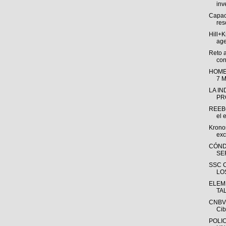
inv
Capac
res
Hill+
age
Reto 
con
HOME
7 
LA I
PR
REEBO
el e
Krono
exc
CÓND
SE
SSC 
LO
ELEM
TA
CNBV 
Cib
POLI