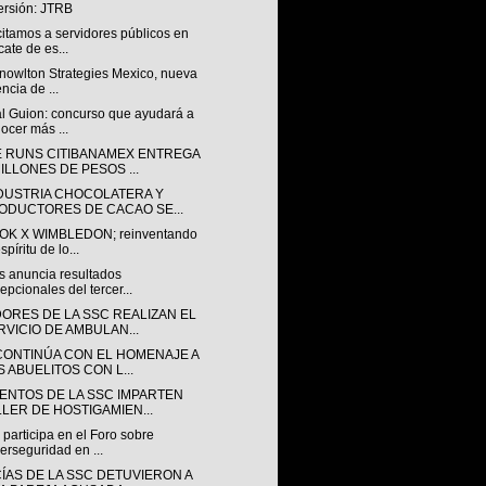
ersión: JTRB
itamos a servidores públicos en
cate de es...
Knowlton Strategies Mexico, nueva
ncia de ...
al Guion: concurso que ayudará a
ocer más ...
 RUNS CITIBANAMEX ENTREGA
MILLONES DE PESOS ...
NDUSTRIA CHOCOLATERA Y
ODUCTORES DE CACAO SE...
K X WIMBLEDON; reinventando
spíritu de lo...
s anuncia resultados
epcionales del tercer...
ORES DE LA SSC REALIZAN EL
RVICIO DE AMBULAN...
CONTINÚA CON EL HOMENAJE A
S ABUELITOS CON L...
ENTOS DE LA SSC IMPARTEN
LLER DE HOSTIGAMIEN...
participa en el Foro sobre
erseguridad en ...
CÍAS DE LA SSC DETUVIERON A