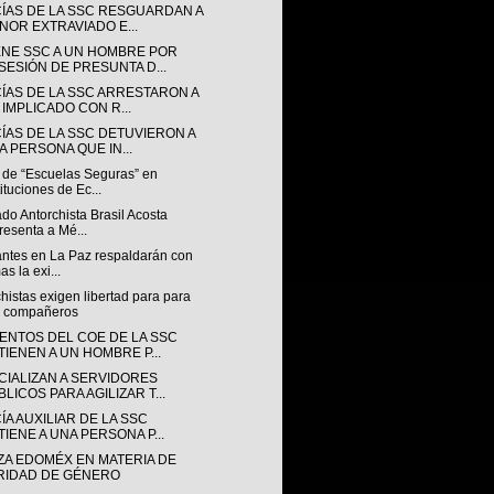
CÍAS DE LA SSC RESGUARDAN A
NOR EXTRAVIADO E...
ENE SSC A UN HOMBRE POR
SESIÓN DE PRESUNTA D...
CÍAS DE LA SSC ARRESTARON A
 IMPLICADO CON R...
CÍAS DE LA SSC DETUVIERON A
A PERSONA QUE IN...
 de “Escuelas Seguras” en
tituciones de Ec...
do Antorchista Brasil Acosta
resenta a Mé...
antes en La Paz respaldarán con
as la exi...
histas exigen libertad para para
s compañeros
ENTOS DEL COE DE LA SSC
TIENEN A UN HOMBRE P...
CIALIZAN A SERVIDORES
LICOS PARA AGILIZAR T...
ÍA AUXILIAR DE LA SSC
TIENE A UNA PERSONA P...
ZA EDOMÉX EN MATERIA DE
RIDAD DE GÉNERO