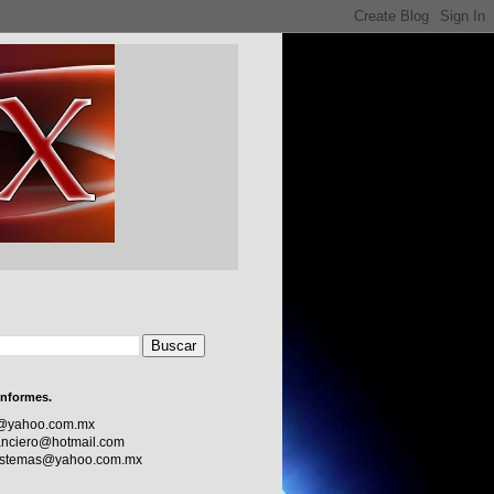
informes.
c@yahoo.com.mx
nciero@hotmail.com
sistemas@yahoo.com.mx