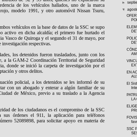
►
sept
cedencia de los vehículos hallados, uno de la marca
▼
agos
rojo, modelo 1991, y otro automóvil Nissan Tsuru,
OFER
PO
 ambos vehículos en la base de datos de la SSC se supo
ELEM
DE
 activo en dicha alcaldía; el primero fue hurtado el
nia Vasco de Quiroga y el segundo el 31 de mayo, por
POLIC
DE
e investigación respectivas.
CÓND
AM
dades, los detenidos fueron trasladados, junto con los
te, a la GAM-2 Coordinación Territorial de Seguridad
VINC
ia, donde se inició la carpeta de investigación por el
EX
eptación y otros delitos.
EN A
AUX
ación policial, a los detenidos se les informó de su
El Si
ntar con un abogado y enterar a algún familiar de su
Int
 Ciudad de México, previo a su traslado a la Agencia
PATR
LA
ELIG
egridad de los ciudadanos es el compromiso de la SSC
PR
a sus órdenes el 911, la aplicación para teléfonos
FOVIS
 número 52089898, para solicitar apoyo en materia de
fav
SSC 
SE