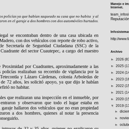
Manejo e im
Internet.
team_info
os policías ya que habían saqueado su casa que no habita y al
Reputació
aron en el garaje a dos hombres con dos automóviles hurtados.
Infosistema
egal se encontraban dentro de una casa ubicada en
http://www.
 Madero, con dos vehículos con reporte de robo activo,
 de Secretaría de Seguridad Ciudadana (SSC) de la
 Cuadrante del sector Cuautepec, a cargo del maestro
Archivo
►
2026
(8
de Proximidad por Cuadrantes, aproximadamente a las
►
2025
(1
 policías realizaban su recorrido de vigilancia por la
►
2024
(1
 Tetecontla y Lázaro Cárdenas, colonia Arboledas de
►
2023
(1
e 72 años, les solicitó apoyo, ya que dijo le habían
►
2022
(1
firió no habitar.
►
2021
(1
ales que realizaran una inspección en el inmueble, por
►
2020
(1
entraron y observaron que todo el lugar estaba en
▼
2019
(1
el garaje hallaron dos vehículos que no eran propiedad
►
dici
raron a dos hombres, quienes al notar la presencia
conseguirlo.
►
novi
►
octub
s intrusos de 32 y 35 años, quienes no explicaron su