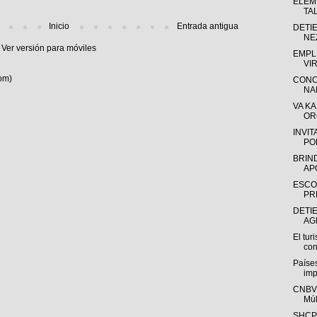
ELEM
TA
Inicio
Entrada antigua
DETIE
NE
Ver versión para móviles
EMPL
VI
om)
CONC
NA
VA K
OR
INVIT
PO
BRIN
APO
ESCOL
PR
DETI
AG
El tur
con
Países
imp
CNBV:
Múlt
SHCP: