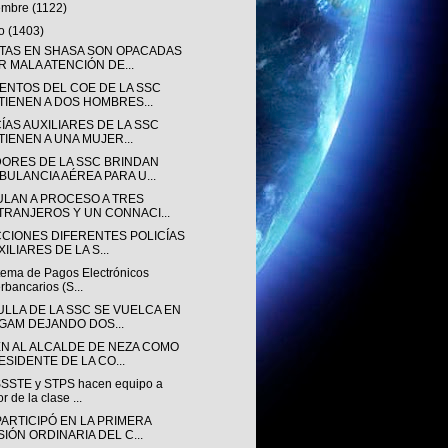
iembre
(1122)
to
(1403)
TAS EN SHASA SON OPACADAS
R MALA ATENCIÓN DE...
ENTOS DEL COE DE LA SSC
TIENEN A DOS HOMBRES...
ÍAS AUXILIARES DE LA SSC
TIENEN A UNA MUJER...
ORES DE LA SSC BRINDAN
BULANCIA AÉREA PARA U...
ULAN A PROCESO A TRES
TRANJEROS Y UN CONNACI...
CCIONES DIFERENTES POLICÍAS
ILIARES DE LA S...
stema de Pagos Electrónicos
erbancarios (S...
ULLA DE LA SSC SE VUELCA EN
 GAM DEJANDO DOS...
EN AL ALCALDE DE NEZA COMO
ESIDENTE DE LA CO...
SSTE y STPS hacen equipo a
or de la clase ...
PARTICIPÓ EN LA PRIMERA
SIÓN ORDINARIA DEL C...