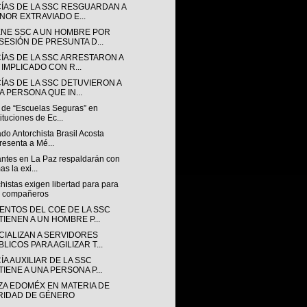
CÍAS DE LA SSC RESGUARDAN A
NOR EXTRAVIADO E...
ENE SSC A UN HOMBRE POR
SESIÓN DE PRESUNTA D...
CÍAS DE LA SSC ARRESTARON A
 IMPLICADO CON R...
CÍAS DE LA SSC DETUVIERON A
A PERSONA QUE IN...
 de “Escuelas Seguras” en
tituciones de Ec...
do Antorchista Brasil Acosta
resenta a Mé...
antes en La Paz respaldarán con
as la exi...
histas exigen libertad para para
s compañeros
ENTOS DEL COE DE LA SSC
TIENEN A UN HOMBRE P...
CIALIZAN A SERVIDORES
LICOS PARA AGILIZAR T...
ÍA AUXILIAR DE LA SSC
TIENE A UNA PERSONA P...
ZA EDOMÉX EN MATERIA DE
RIDAD DE GÉNERO