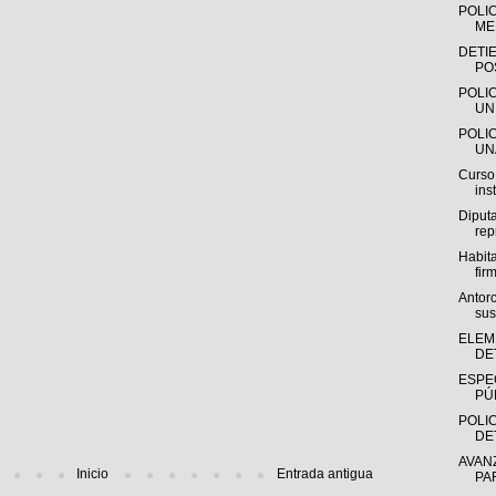
POLI
ME
DETI
PO
POLI
UN
POLI
UN
Curso
ins
Diputa
rep
Habit
firm
Antorc
su
ELEM
DE
ESPE
PÚB
POLIC
DE
AVAN
Inicio
Entrada antigua
PA