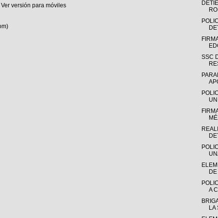
DETI
Ver versión para móviles
RO
POLIC
om)
DE
FIRM
ED
SSC 
RE
PARA
AP
POLI
UN
FIRM
MÉX
REAL
DE
POLI
UN
ELEME
DE 
POLI
A C
BRIGA
LA