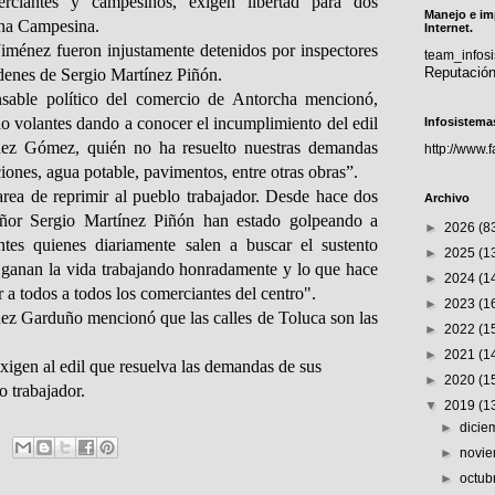
rciantes y campesinos, exigen libertad para dos
Manejo e im
cha Campesina.
Internet.
ménez fueron injustamente detenidos por inspectores
team_info
Reputació
rdenes de Sergio Martínez Piñón.
sable político del comercio de Antorcha mencionó,
 volantes dando a conocer el incumplimiento del edil
Infosistema
ez Gómez, quién no ha resuelto nuestras demandas
http://www.
ciones, agua potable, pavimentos, entre otras obras”.
area de reprimir al pueblo trabajador. Desde hace dos
Archivo
eñor Sergio Martínez Piñón han estado golpeando a
►
2026
(8
tes quienes diariamente salen a buscar el sustento
►
2025
(1
 ganan la vida trabajando honradamente y lo que hace
►
2024
(1
r a todos a todos los comerciantes del centro".
►
2023
(1
ez Garduño mencionó que las calles de Toluca son las
►
2022
(1
►
2021
(1
xigen al edil que resuelva las demandas de sus
►
2020
(1
o trabajador.
▼
2019
(1
►
dici
►
novi
►
octub