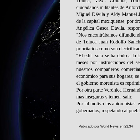
Toluca, Méx.- Colonos, come
ciudadanos militantes de Antor
Miguel Dávila y Aldy Manuel Ji
de la capital mexiquense, por ó
Angélica Gasca Dávila, respon
"Nos encontrábamos difundiendo
de Toluca Juan Rodolfo Sánch
prioritarios como son electrifica
“El edil
solo se ha dado a la t
meses por instrucciones del s
nuestros compañeros comercian
económico para sus hogares; se
el gobierno morenista es reprimi
Por otra parte Verónica Hernánd
más inseguras y temen
salir.
Por tal motivo los antorchistas
e
gobernados, respetando al puebl
Publicado por
World News
en
22:34