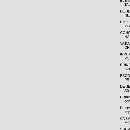
ELEM
TA
DETIE
NE
EMPL
VI
CONC
NA
VA K
OR
INVIT
PO
BRIN
APO
ESCOL
PR
DETI
AG
El tur
con
Países
imp
CNBV:
Múlt
SHCP: