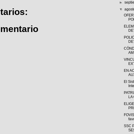
►
sept
arios:
▼
agos
OFER
PO
omentario
ELEM
DE
POLIC
DE
CÓND
AM
VINC
EX
EN A
AUX
El Si
Int
PATR
LA
ELIG
PR
FOVIS
fav
SSC 
SE