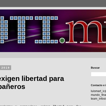
e 2019
Buscar
xigen libertad para
pañeros
Contacto e 
luismart_i
mundo_fina
team_info