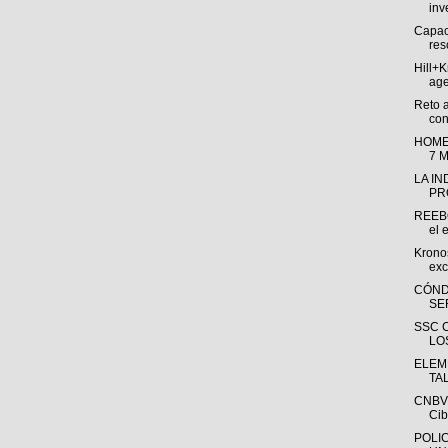
inv
Capac
res
Hill+
age
Reto 
con
HOME
7 
LA I
PR
REEBO
el e
Krono
exc
CÓND
SE
SSC 
LO
ELEM
TA
CNBV 
Cib
POLI