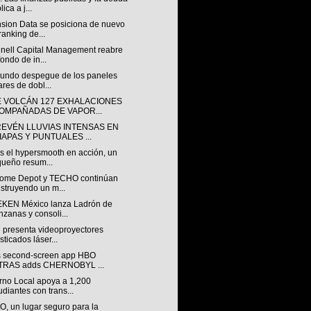
ica a j...
sion Data se posiciona de nuevo
ranking de...
nell Capital Management reabre
fondo de in...
gundo despegue de los paneles
ares de dobl...
E VOLCÁN 127 EXHALACIONES
OMPAÑADAS DE VAPOR...
REVÉN LLUVIAS INTENSAS EN
IAPAS Y PUNTUALES ...
s el hypersmooth en acción, un
ueño resum...
ome Depot y TECHO continúan
struyendo un m...
KEN México lanza Ladrón de
zanas y consoli...
 presenta videoproyectores
isticados láser...
 second-screen app HBO
TRAS adds CHERNOBYL ...
rno Local apoya a 1,200
udiantes con trans...
, un lugar seguro para la