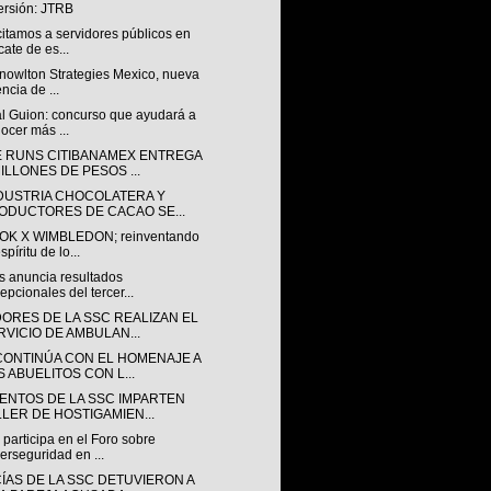
ersión: JTRB
itamos a servidores públicos en
cate de es...
Knowlton Strategies Mexico, nueva
ncia de ...
al Guion: concurso que ayudará a
ocer más ...
 RUNS CITIBANAMEX ENTREGA
MILLONES DE PESOS ...
NDUSTRIA CHOCOLATERA Y
ODUCTORES DE CACAO SE...
K X WIMBLEDON; reinventando
spíritu de lo...
s anuncia resultados
epcionales del tercer...
ORES DE LA SSC REALIZAN EL
RVICIO DE AMBULAN...
CONTINÚA CON EL HOMENAJE A
S ABUELITOS CON L...
ENTOS DE LA SSC IMPARTEN
LLER DE HOSTIGAMIEN...
participa en el Foro sobre
erseguridad en ...
CÍAS DE LA SSC DETUVIERON A