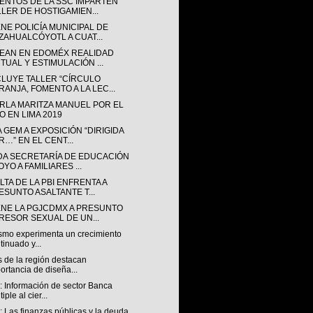
ENTOS DE LA SSC IMPARTEN
LLER DE HOSTIGAMIEN...
NE POLICÍA MUNICIPAL DE
ZAHUALCÓYOTL A CUAT...
EAN EN EDOMÉX REALIDAD
RTUAL Y ESTIMULACIÓN ...
LUYE TALLER “CÍRCULO
RANJA, FOMENTO A LA LEC...
ARLA MARITZA MANUEL POR EL
O EN LIMA 2019
A GEM A EXPOSICIÓN “DIRIGIDA
R…” EN EL CENT...
DA SECRETARÍA DE EDUCACIÓN
YO A FAMILIARES ...
TA DE LA PBI ENFRENTA A
ESUNTO ASALTANTE T...
ENE LA PGJCDMX A PRESUNTO
RESOR SEXUAL DE UN...
ismo experimenta un crecimiento
tinuado y...
 de la región destacan
ortancia de diseña...
 Información de sector Banca
iple al cier...
 Las finanzas públicas y la deuda