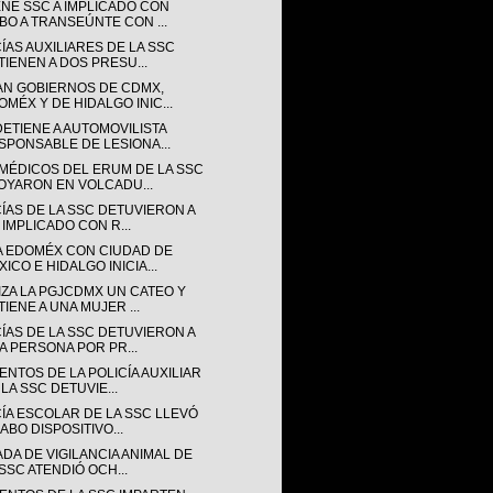
ENE SSC A IMPLICADO CON
BO A TRANSEÚNTE CON ...
ÍAS AUXILIARES DE LA SSC
TIENEN A DOS PRESU...
AN GOBIERNOS DE CDMX,
OMÉX Y DE HIDALGO INIC...
DETIENE A AUTOMOVILISTA
SPONSABLE DE LESIONA...
MÉDICOS DEL ERUM DE LA SSC
OYARON EN VOLCADU...
CÍAS DE LA SSC DETUVIERON A
 IMPLICADO CON R...
A EDOMÉX CON CIUDAD DE
ICO E HIDALGO INICIA...
IZA LA PGJCDMX UN CATEO Y
TIENE A UNA MUJER ...
CÍAS DE LA SSC DETUVIERON A
A PERSONA POR PR...
NTOS DE LA POLICÍA AUXILIAR
LA SSC DETUVIE...
CÍA ESCOLAR DE LA SSC LLEVÓ
ABO DISPOSITIVO...
DA DE VIGILANCIA ANIMAL DE
 SSC ATENDIÓ OCH...