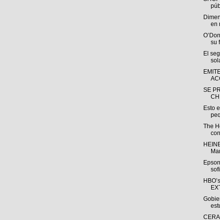
públ
Dimen
en 
O’Don
su 
El se
sol
EMIT
AC
SE P
CH
Esto e
peq
The H
con
HEINE
Man
Epson
sof
HBO’s
EX
Gobie
est
CERAO