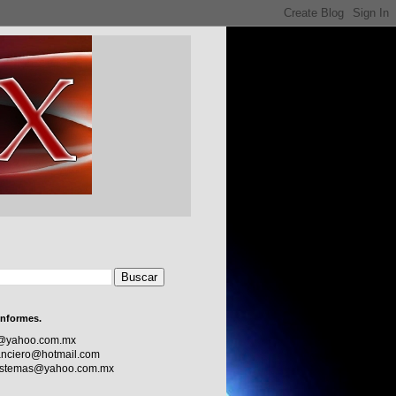
informes.
c@yahoo.com.mx
nciero@hotmail.com
sistemas@yahoo.com.mx