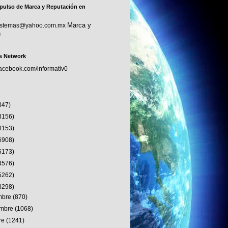
pulso de Marca y Reputación en
Marca y
sistemas@yahoo.com.mx
n
s Network
facebook.com/informativ0
347)
3156)
4153)
6908)
5173)
4576)
5262)
3298)
embre
(870)
embre
(1068)
re
(1241)