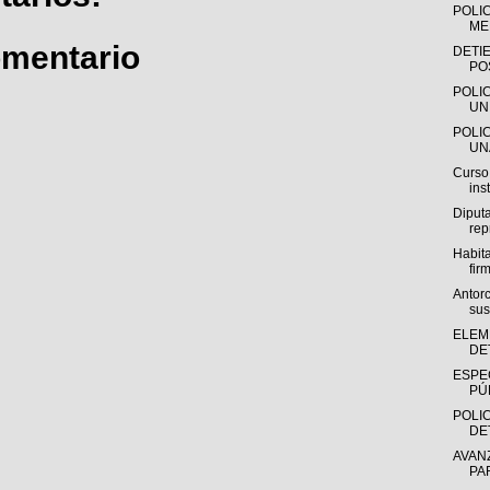
POLI
ME
omentario
DETI
PO
POLI
UN
POLI
UN
Curso
ins
Diputa
rep
Habit
firm
Antorc
su
ELEM
DE
ESPE
PÚB
POLIC
DE
AVAN
PA