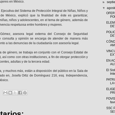
jeres en México.
►
sept
▼
agos
a Ejecutiva del Sistema de Protección Integral de Niñas, Niños y
OFER
de México, explicó que la finalidad de éste es garantizar,
PO
s niñas, niños y adolescentes, en el tema de género, además de
ELEM
ivencia respetuosa entre hombres y mujeres.
DE
POLIC
r Gómez, asesora legal externa del Consejo de Seguridad
DE
e consulta y opinión se encarga de atender de manera más
CÓND
ento a las denuncias de la ciudadanía con asesoría legal.
AM
VINC
ia de género, se trabaja en conjunto con el Consejo Estatal de
EX
 así como con otras instituciones, a fin de otorgar protección y
EN A
centes, adultas y de la tercera edad.
AUX
El Si
ma, y muchos más, están a disposición del público en la Sala de
Int
cado en, Josefa Ortiz de Domínguez 216, esq. Independencia,
PATR
México.
LA
ELIG
PR
FOVIS
fav
SSC 
arios:
SE