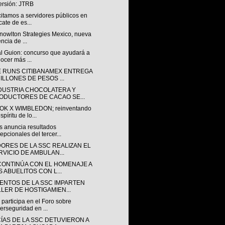
ersión: JTRB
itamos a servidores públicos en
cate de es...
Knowlton Strategies Mexico, nueva
ncia de ...
al Guion: concurso que ayudará a
ocer más ...
 RUNS CITIBANAMEX ENTREGA
MILLONES DE PESOS ...
NDUSTRIA CHOCOLATERA Y
ODUCTORES DE CACAO SE...
K X WIMBLEDON; reinventando
spíritu de lo...
s anuncia resultados
epcionales del tercer...
ORES DE LA SSC REALIZAN EL
RVICIO DE AMBULAN...
CONTINÚA CON EL HOMENAJE A
S ABUELITOS CON L...
ENTOS DE LA SSC IMPARTEN
LLER DE HOSTIGAMIEN...
participa en el Foro sobre
erseguridad en ...
CÍAS DE LA SSC DETUVIERON A