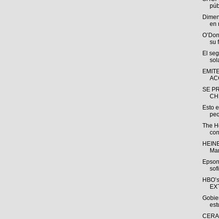
públ
Dimen
en 
O’Don
su 
El se
sol
EMIT
AC
SE P
CH
Esto e
peq
The H
con
HEINE
Man
Epson
sof
HBO’s
EX
Gobie
est
CERAO