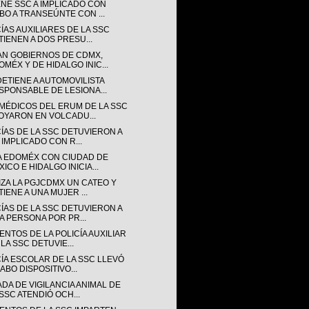
ENE SSC A IMPLICADO CON
BO A TRANSEÚNTE CON ...
ÍAS AUXILIARES DE LA SSC
TIENEN A DOS PRESU...
AN GOBIERNOS DE CDMX,
OMÉX Y DE HIDALGO INIC...
DETIENE A AUTOMOVILISTA
SPONSABLE DE LESIONA...
MÉDICOS DEL ERUM DE LA SSC
OYARON EN VOLCADU...
CÍAS DE LA SSC DETUVIERON A
 IMPLICADO CON R...
A EDOMÉX CON CIUDAD DE
ICO E HIDALGO INICIA...
IZA LA PGJCDMX UN CATEO Y
TIENE A UNA MUJER ...
CÍAS DE LA SSC DETUVIERON A
A PERSONA POR PR...
NTOS DE LA POLICÍA AUXILIAR
LA SSC DETUVIE...
CÍA ESCOLAR DE LA SSC LLEVÓ
ABO DISPOSITIVO...
DA DE VIGILANCIA ANIMAL DE
 SSC ATENDIÓ OCH...