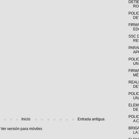
DETI
RO
POLIC
DE
FIRM
ED
SSC 
RE
PARA
AP
POLI
UN
FIRM
MÉX
REAL
DE
POLI
UN
ELEME
DE 
POLI
Inicio
Entrada antigua
A C
BRIGA
Ver versión para móviles
LA