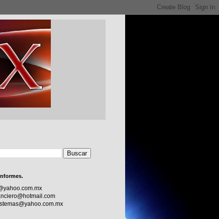
informes.
c@yahoo.com.mx
nciero@hotmail.com
sistemas@yahoo.com.mx