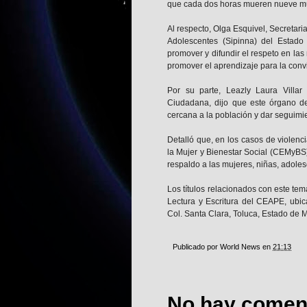
que cada dos horas mueren nueve mu
Al respecto, Olga Esquivel, Secretari
Adolescentes (Sipinna) del Estado 
promover y difundir el respeto en la
promover el aprendizaje para la conv
Por su parte, Leazly Laura Villa
Ciudadana, dijo que este órgano d
cercana a la población y dar seguimi
Detalló que, en los casos de violenc
la Mujer y Bienestar Social (CEMyBS),
respaldo a las mujeres, niñas, adoles
Los títulos relacionados con este te
Lectura y Escritura del CEAPE, ubi
Col. Santa Clara, Toluca, Estado de 
Publicado por
World News
en
21:13
No hay coment