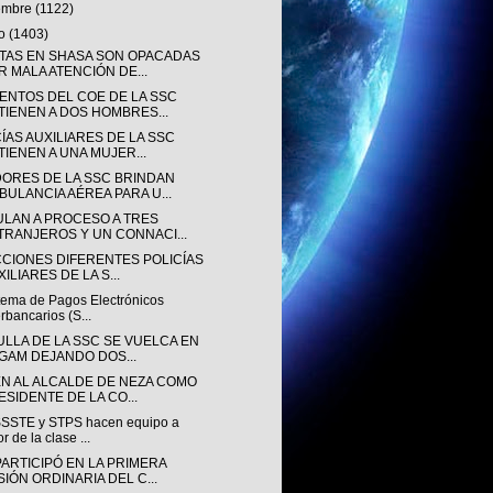
iembre
(1122)
to
(1403)
TAS EN SHASA SON OPACADAS
R MALA ATENCIÓN DE...
ENTOS DEL COE DE LA SSC
TIENEN A DOS HOMBRES...
ÍAS AUXILIARES DE LA SSC
TIENEN A UNA MUJER...
ORES DE LA SSC BRINDAN
BULANCIA AÉREA PARA U...
ULAN A PROCESO A TRES
TRANJEROS Y UN CONNACI...
CCIONES DIFERENTES POLICÍAS
ILIARES DE LA S...
stema de Pagos Electrónicos
erbancarios (S...
ULLA DE LA SSC SE VUELCA EN
 GAM DEJANDO DOS...
EN AL ALCALDE DE NEZA COMO
ESIDENTE DE LA CO...
SSTE y STPS hacen equipo a
or de la clase ...
PARTICIPÓ EN LA PRIMERA
SIÓN ORDINARIA DEL C...