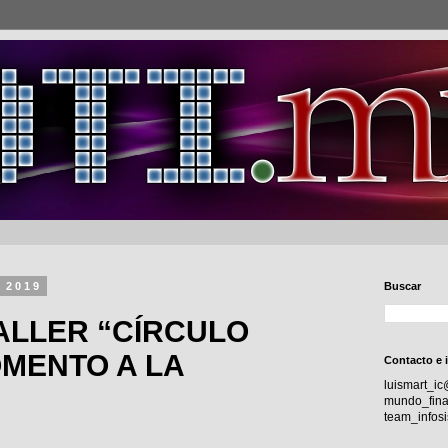
e 2019
Buscar
ALLER “CÍRCULO
MENTO A LA
Contacto e 
luismart_i
mundo_fina
team_info