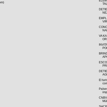
ELEM
om)
TA
DETIE
NE
EMPL
VI
CONC
NA
VA K
OR
INVIT
PO
BRIN
APO
ESCOL
PR
DETI
AG
El tur
con
Países
imp
CNBV:
Múlt
SHCP: