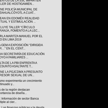
ENTOS DE LA SSC IMPARTEN
LLER DE HOSTIGAMIEN...
NE POLICÍA MUNICIPAL DE
ZAHUALCÓYOTL A CUAT...
EAN EN EDOMÉX REALIDAD
RTUAL Y ESTIMULACIÓN ...
LUYE TALLER “CÍRCULO
RANJA, FOMENTO A LA LEC...
ARLA MARITZA MANUEL POR EL
O EN LIMA 2019
A GEM A EXPOSICIÓN “DIRIGIDA
R…” EN EL CENT...
DA SECRETARÍA DE EDUCACIÓN
YO A FAMILIARES ...
TA DE LA PBI ENFRENTA A
ESUNTO ASALTANTE T...
ENE LA PGJCDMX A PRESUNTO
RESOR SEXUAL DE UN...
ismo experimenta un crecimiento
tinuado y...
 de la región destacan
ortancia de diseña...
 Información de sector Banca
iple al cier...
 Las finanzas públicas y la deuda