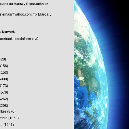
pulso de Marca y Reputación en
Marca y
sistemas@yahoo.com.mx
n
s Network
facebook.com/informativ0
428)
3156)
4153)
6908)
5173)
4576)
5262)
3298)
embre
(870)
embre
(1068)
re
(1241)