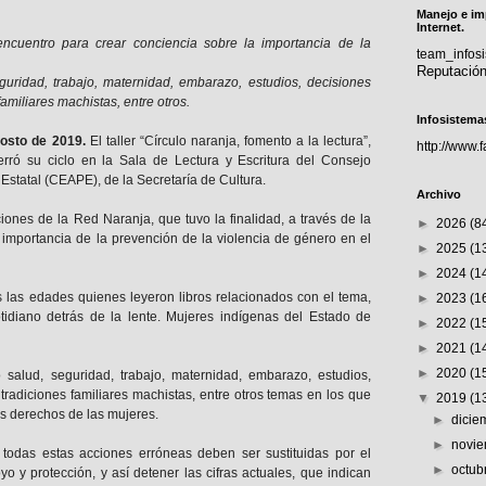
Manejo e im
Internet.
ncuentro para crear conciencia sobre la importancia de la
team_info
.
Reputació
uridad, trabajo, maternidad, embarazo, estudios, decisiones
amiliares machistas, entre otros.
Infosistema
gosto de 2019.
El taller “Círculo naranja, fomento a la lectura”,
http://www.
rró su ciclo en la Sala de Lectura y Escritura del Consejo
 Estatal (CEAPE), de la Secretaría de Cultura.
Archivo
ciones de la Red Naranja, que tuvo la finalidad, a través de la
►
2026
(8
a importancia de la prevención de la violencia de género en el
►
2025
(1
►
2024
(1
s las edades quienes leyeron libros relacionados con el tema,
►
2023
(1
tidiano detrás de la lente. Mujeres indígenas del Estado de
►
2022
(1
►
2021
(1
►
2020
(1
 salud, seguridad, trabajo, maternidad, embarazo, estudios,
tradiciones familiares machistas, entre otros temas en los que
▼
2019
(1
os derechos de las mujeres.
►
dici
►
novi
odas estas acciones erróneas deben ser sustituidas por el
►
octub
yo y protección, y así detener las cifras actuales, que indican