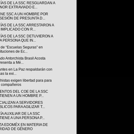
CÍAS DE LA SSC RESGUARDAN A
NOR EXTRAVIADO E...
ENE SSC A UN HOMBRE POR
SESIÓN DE PRESUNTA D...
CÍAS DE LA SSC ARRESTARON A
 IMPLICADO CON R...
CÍAS DE LA SSC DETUVIERON A
A PERSONA QUE IN...
 de “Escuelas Seguras” en
tituciones de Ec...
do Antorchista Brasil Acosta
resenta a Mé...
antes en La Paz respaldarán con
as la exi...
histas exigen libertad para para
s compañeros
ENTOS DEL COE DE LA SSC
TIENEN A UN HOMBRE P...
CIALIZAN A SERVIDORES
LICOS PARA AGILIZAR T...
ÍA AUXILIAR DE LA SSC
TIENE A UNA PERSONA P...
ZA EDOMÉX EN MATERIA DE
RIDAD DE GÉNERO