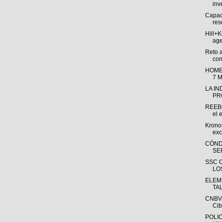
inv
Capac
res
Hill+
age
Reto 
con
HOME
7 
LA I
PR
REEBO
el e
Krono
exc
CÓND
SE
SSC 
LO
ELEM
TA
CNBV 
Cib
POLI