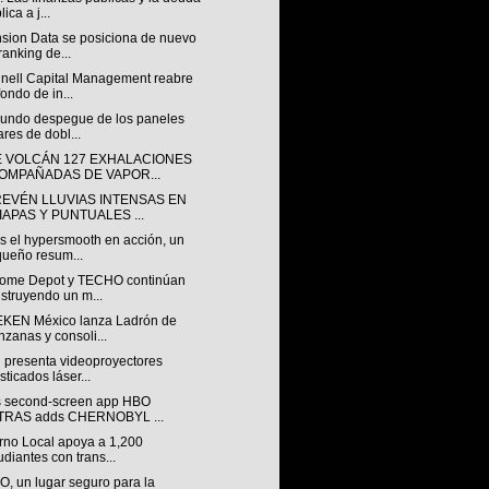
ica a j...
sion Data se posiciona de nuevo
ranking de...
nell Capital Management reabre
fondo de in...
gundo despegue de los paneles
ares de dobl...
E VOLCÁN 127 EXHALACIONES
OMPAÑADAS DE VAPOR...
REVÉN LLUVIAS INTENSAS EN
IAPAS Y PUNTUALES ...
s el hypersmooth en acción, un
ueño resum...
ome Depot y TECHO continúan
struyendo un m...
KEN México lanza Ladrón de
zanas y consoli...
 presenta videoproyectores
isticados láser...
 second-screen app HBO
TRAS adds CHERNOBYL ...
rno Local apoya a 1,200
udiantes con trans...
, un lugar seguro para la