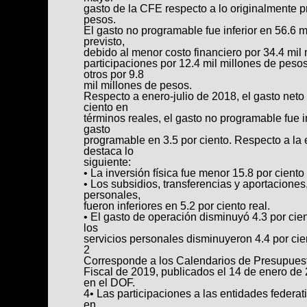
gasto de la CFE respecto a lo originalmente pr
pesos.
El gasto no programable fue inferior en 56.6 m
previsto,
debido al menor costo financiero por 34.4 mil
participaciones por 12.4 mil millones de pes
otros por 9.8
mil millones de pesos.
Respecto a enero-julio de 2018, el gasto net
ciento en
términos reales, el gasto no programable fue in
gasto
programable en 3.5 por ciento. Respecto a la 
destaca lo
siguiente:
• La inversión física fue menor 15.8 por ciento 
• Los subsidios, transferencias y aportaciones,
personales,
fueron inferiores en 5.2 por ciento real.
• El gasto de operación disminuyó 4.3 por cien
los
servicios personales disminuyeron 4.4 por cie
2
Corresponde a los Calendarios de Presupuesto
Fiscal de 2019, publicados el 14 de enero de
en el DOF.
4• Las participaciones a las entidades federa
en