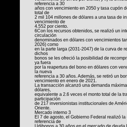
referencia a 30
años con vencimiento en 2050 y tasa cupón de
total de
2 mil 104 millones de dólares a una tasa de in
vencimiento de
4.552 por ciento.
6Con los recursos obtenidos, se realizó un i
circulación
denominados en dólares con vencimientos tant
2026) como
en la parte larga (2031-2047) de la curva de r
dichos
bonos se les ofreció la posibilidad de recompr
ya fuera
por la reapertura del bono en dólares con ven
la nueva
referencia a 30 años. Además, se retiró un b
vencimiento en enero de 2021.
La transacción alcanzó una demanda máxima 
dólares,
equivalente a 2.6 veces el monto total de la t
participación
de 217 inversionistas institucionales de Amér
Oriente.
Mercado interno 3
El 7 de agosto, el Gobierno Federal realizó l
referencia de
Udibonos a 30 años en el mercado de deuda l