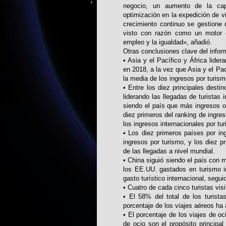
negocio, un aumento de la cap
optimización en la expedición de 
crecimiento continuo se gestione
visto con razón como un motor c
empleo y la igualdad», añadió.
Otras conclusiones clave del infor
• Asia y el Pacífico y África lide
en 2018, a la vez que Asia y el Pa
la media de los ingresos por turism
• Entre los diez principales desti
liderando las llegadas de turistas
siendo el país que más ingresos o
diez primeros del ranking de ingre
los ingresos internacionales por tu
• Los diez primeros países por ing
ingresos por turismo, y los diez p
de las llegadas a nivel mundial.
• China siguió siendo el país con 
los EE.UU. gastados en turismo in
gasto turístico internacional, segu
• Cuatro de cada cinco turistas vis
• El 58% del total de los turista
porcentaje de los viajes aéreos h
• El porcentaje de los viajes de o
de ocio son el propósito principa