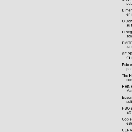
públ
Dimen
en 
O’Don
su 
El se
sol
EMIT
AC
SE P
CH
Esto e
peq
The H
con
HEINE
Man
Epson
sof
HBO’s
EX
Gobie
est
CERAO