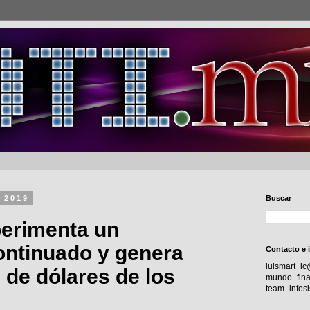
e 2019
Buscar
perimenta un
ontinuado y genera
Contacto e 
luismart_i
 de dólares de los
mundo_fina
team_info