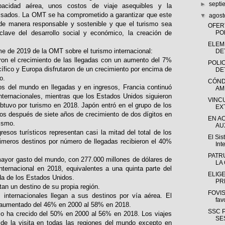
►
sept
acidad aérea, unos costos de viaje asequibles y la
visados. La OMT se ha comprometido a garantizar que este
▼
agos
 de manera responsable y sostenible y que el turismo sea
OFER
lave del desarrollo social y económico, la creación de
PO
ELEM
me de 2019 de la OMT sobre el turismo internacional:
DE
raron el crecimiento de las llegadas con un aumento del 7%
POLIC
cífico y Europa disfrutaron de un crecimiento por encima de
DE
o.
CÓND
nos del mundo en llegadas y en ingresos, Francia continuó
AM
 internacionales, mientras que los Estados Unidos siguieron
VINC
btuvo por turismo en 2018. Japón entró en el grupo de los
EX
sos después de siete años de crecimiento de dos dígitos en
EN A
rismo.
AUX
resos turísticos representan casi la mitad del total de los
El Si
rimeros destinos por número de llegadas recibieron el 40%
Int
PATR
mayor gasto del mundo, con 277.000 millones de dólares de
LA
ternacional en 2018, equivalentes a una quinta parte del
ELIG
ida de los Estados Unidos.
PR
itan un destino de su propia región.
FOVIS
s internacionales llegan a sus destinos por vía aérea. El
fav
a aumentado del 46% en 2000 al 58% en 2018.
SSC 
cio ha crecido del 50% en 2000 al 56% en 2018. Los viajes
SE
l de la visita en todas las regiones del mundo excepto en