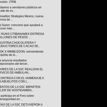
ersión: JTRB
itamos a servidores públicos en
cate de es...
Knowlton Strategies Mexico, nueva
ncia de ...
al Guion: concurso que ayudará a
ocer más ...
 RUNS CITIBANAMEX ENTREGA
MILLONES DE PESOS ...
NDUSTRIA CHOCOLATERA Y
ODUCTORES DE CACAO SE...
K X WIMBLEDON; reinventando
spíritu de lo...
s anuncia resultados
epcionales del tercer...
ORES DE LA SSC REALIZAN EL
RVICIO DE AMBULAN...
CONTINÚA CON EL HOMENAJE A
S ABUELITOS CON L...
ENTOS DE LA SSC IMPARTEN
LLER DE HOSTIGAMIEN...
participa en el Foro sobre
erseguridad en ...
CÍAS DE LA SSC DETUVIERON A