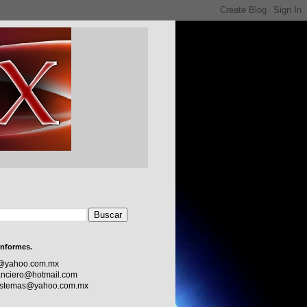
informes.
c@yahoo.com.mx
nciero@hotmail.com
sistemas@yahoo.com.mx