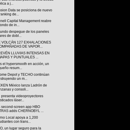
ica a j...
sion Data se posiciona de nuevo
ranking de...
nell Capital Management reabre
fondo de in...
gundo despegue de los paneles
ares de dobl...
E VOLCÁN 127 EXHALACIONES
OMPAÑADAS DE VAPOR...
REVÉN LLUVIAS INTENSAS EN
IAPAS Y PUNTUALES ...
s el hypersmooth en acción, un
ueño resum...
ome Depot y TECHO continúan
struyendo un m...
KEN México lanza Ladrón de
zanas y consoli...
 presenta videoproyectores
isticados láser...
 second-screen app HBO
TRAS adds CHERNOBYL ...
rno Local apoya a 1,200
udiantes con trans...
, un lugar seguro para la