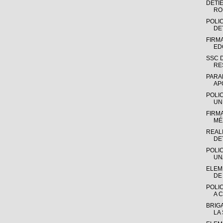
DETI
RO
POLIC
DE
FIRM
ED
SSC 
RE
PARA
AP
POLI
UN
FIRM
MÉX
REAL
DE
POLI
UN
ELEME
DE 
POLI
A C
BRIGA
LA