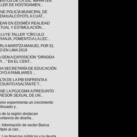
ENTOS DE LA SSC IMPARTEN
LLER DE HOSTIGAMIEN...
NE POLICÍA MUNICIPAL DE
ZAHUALCÓYOTL A CUAT...
EAN EN EDOMÉX REALIDAD
RTUAL Y ESTIMULACIÓN ...
LUYE TALLER “CÍRCULO
RANJA, FOMENTO A LA LEC...
ARLA MARITZA MANUEL POR EL
O EN LIMA 2019
A GEM A EXPOSICIÓN “DIRIGIDA
R…” EN EL CENT...
DA SECRETARÍA DE EDUCACIÓN
YO A FAMILIARES ...
TA DE LA PBI ENFRENTA A
ESUNTO ASALTANTE T...
ENE LA PGJCDMX A PRESUNTO
RESOR SEXUAL DE UN...
ismo experimenta un crecimiento
tinuado y...
 de la región destacan
ortancia de diseña...
 Información de sector Banca
iple al cier...
 Las finanzas públicas y la deuda