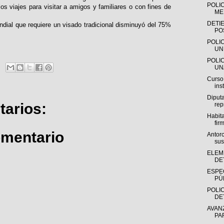
POLI
s viajes para visitar a amigos y familiares o con fines de
ME
DETI
ndial que requiere un visado tradicional disminuyó del 75%
PO
POLI
UN
POLI
UN
Curso
ins
Diputa
arios:
rep
Habit
firm
omentario
Antorc
su
ELEM
DE
ESPE
PÚB
POLIC
DE
AVAN
PA