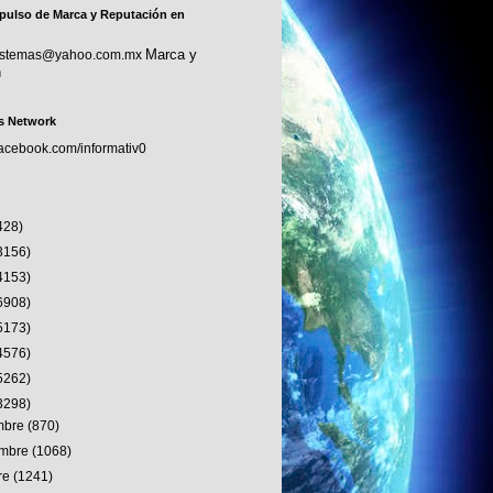
pulso de Marca y Reputación en
Marca y
sistemas@yahoo.com.mx
n
s Network
facebook.com/informativ0
428)
3156)
4153)
6908)
5173)
4576)
5262)
3298)
embre
(870)
embre
(1068)
re
(1241)