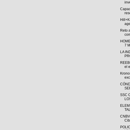
inv
Capac
res
Hill+
age
Reto 
con
HOME
7 
LA I
PR
REEBO
el e
Krono
exc
CÓND
SE
SSC 
LO
ELEM
TA
CNBV 
Cib
POLI