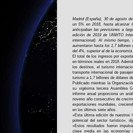
Madrid (España), 30 de agosto de 
un 5% en 2018, hasta alcanzar l
anticipaban las previsiones a lar
edición de 2019 de UNWTO Intern
internacional). Al mismo tiempo,
aumentaron hasta los 1,7 billones 
del 4%, superior al de la economí
El total de los ingresos por expor
en términos reales en 2018. Además
los destinos, el turismo internaci
transporte internacional de pasaje
turismo a 1,7 billones de dólares d
Publicado mientras la Organizaci
su vigésima tercera Asamblea Ge
informe anual proporciona un análi
noveno año consecutivo de crecimi
exportaciones mundiales, crecien
en los últimos siete años.
«Esta última edición de nuestros I
potencial del sector turístico», d
«Estos resultados fueron impuls
clase media en las economías 