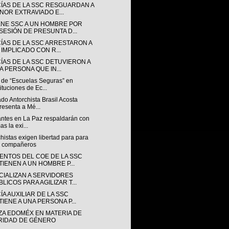
CÍAS DE LA SSC RESGUARDAN A
NOR EXTRAVIADO E...
ENE SSC A UN HOMBRE POR
SESIÓN DE PRESUNTA D...
CÍAS DE LA SSC ARRESTARON A
 IMPLICADO CON R...
CÍAS DE LA SSC DETUVIERON A
A PERSONA QUE IN...
 de “Escuelas Seguras” en
tituciones de Ec...
do Antorchista Brasil Acosta
resenta a Mé...
antes en La Paz respaldarán con
as la exi...
histas exigen libertad para para
s compañeros
ENTOS DEL COE DE LA SSC
TIENEN A UN HOMBRE P...
CIALIZAN A SERVIDORES
LICOS PARA AGILIZAR T...
ÍA AUXILIAR DE LA SSC
TIENE A UNA PERSONA P...
ZA EDOMÉX EN MATERIA DE
RIDAD DE GÉNERO