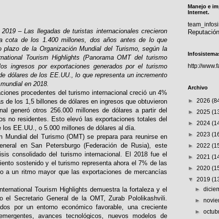
Manejo e im
Internet.
team_info
2019 – Las llegadas de turistas internacionales crecieron
Reputació
a cota de los 1.400 millones, dos años antes de lo que
go plazo de la Organización Mundial del Turismo, según la
Infosistema
ational Tourism Highlights (Panorama OMT del turismo
 los ingresos por exportaciones generados por el turismo
http://www.
de dólares de los EE.UU., lo que representa un incremento
a mundial en 2018.
Archivo
taciones procedentes del turismo internacional creció un 4%
►
2026
(8
 de los 1,5 billones de dólares en ingresos que obtuvieron
onal generó otros 256.000 millones de dólares a partir del
►
2025
(1
ros no residentes. Esto elevó las exportaciones totales del
►
2024
(1
e los EE.UU., o 5.000 millones de dólares al día.
►
2023
(1
ón Mundial del Turismo (OMT) se prepara para reunirse en
neral en San Petersburgo (Federación de Rusia), este
►
2022
(1
sis consolidado del turismo internacional. El 2018 fue el
►
2021
(1
ento sostenido y el turismo representa ahora el 7% de las
►
2020
(1
do a un ritmo mayor que las exportaciones de mercancías
▼
2019
(1
nternational Tourism Highlights demuestra la fortaleza y el
►
dici
ijo el Secretario General de la OMT, Zurab Pololikashvili.
►
novi
ados por un entorno económico favorable, una creciente
►
octub
emergentes, avances tecnológicos, nuevos modelos de