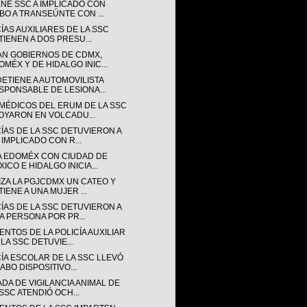
ENE SSC A IMPLICADO CON
BO A TRANSEÚNTE CON ...
ÍAS AUXILIARES DE LA SSC
TIENEN A DOS PRESU...
AN GOBIERNOS DE CDMX,
OMÉX Y DE HIDALGO INIC...
DETIENE A AUTOMOVILISTA
SPONSABLE DE LESIONA...
MÉDICOS DEL ERUM DE LA SSC
OYARON EN VOLCADU...
CÍAS DE LA SSC DETUVIERON A
 IMPLICADO CON R...
A EDOMÉX CON CIUDAD DE
ICO E HIDALGO INICIA...
IZA LA PGJCDMX UN CATEO Y
TIENE A UNA MUJER ...
CÍAS DE LA SSC DETUVIERON A
A PERSONA POR PR...
NTOS DE LA POLICÍA AUXILIAR
LA SSC DETUVIE...
CÍA ESCOLAR DE LA SSC LLEVÓ
ABO DISPOSITIVO...
DA DE VIGILANCIA ANIMAL DE
 SSC ATENDIÓ OCH...