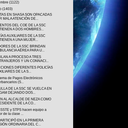
iembre
(1122)
to
(1403)
TAS EN SHASA SON OPACADAS
R MALA ATENCIÓN DE...
ENTOS DEL COE DE LA SSC
TIENEN A DOS HOMBRES...
ÍAS AUXILIARES DE LA SSC
TIENEN A UNA MUJER...
ORES DE LA SSC BRINDAN
BULANCIA AÉREA PARA U...
ULAN A PROCESO A TRES
TRANJEROS Y UN CONNACI...
CCIONES DIFERENTES POLICÍAS
ILIARES DE LA S...
stema de Pagos Electrónicos
erbancarios (S...
ULLA DE LA SSC SE VUELCA EN
 GAM DEJANDO DOS...
EN AL ALCALDE DE NEZA COMO
ESIDENTE DE LA CO...
SSTE y STPS hacen equipo a
or de la clase ...
PARTICIPÓ EN LA PRIMERA
SIÓN ORDINARIA DEL C...