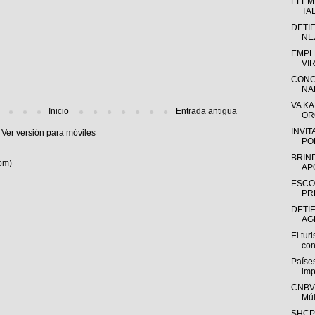
ELEM
TA
DETIE
NE
EMPL
VI
CONC
NA
VA K
Inicio
Entrada antigua
OR
INVIT
Ver versión para móviles
PO
BRIN
om)
APO
ESCOL
PR
DETI
AG
El tur
con
Países
imp
CNBV:
Múlt
SHCP: