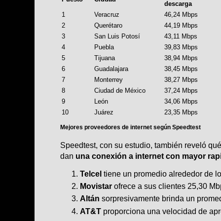
descarga
1
Veracruz
46,24 Mbps
2
Querétaro
44,19 Mbps
3
San Luis Potosí
43,11 Mbps
4
Puebla
39,83 Mbps
5
Tijuana
38,94 Mbps
6
Guadalajara
38,45 Mbps
7
Monterrey
38,27 Mbps
8
Ciudad de México
37,24 Mbps
9
León
34,06 Mbps
10
Juárez
23,35 Mbps
Mejores proveedores de internet según Speedtest
Speedtest, con su estudio, también reveló qu
dan
una conexión a internet con mayor rap
Telcel
tiene un promedio alrededor de l
Movistar
ofrece a sus clientes 25,30 M
Altán
sorpresivamente brinda un prome
AT&T
proporciona una velocidad de ap