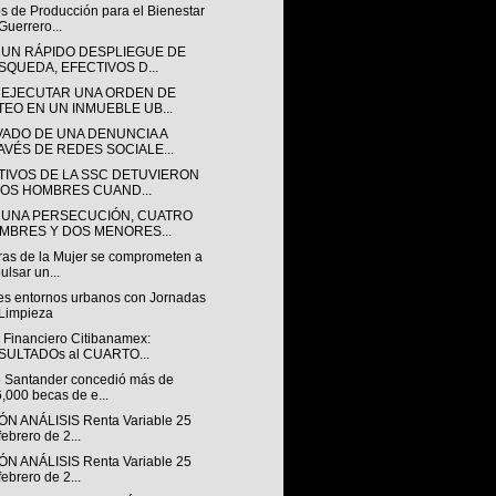
s de Producción para el Bienestar
Guerrero...
 UN RÁPIDO DESPLIEGUE DE
SQUEDA, EFECTIVOS D...
 EJECUTAR UNA ORDEN DE
TEO EN UN INMUEBLE UB...
VADO DE UNA DENUNCIA A
AVÉS DE REDES SOCIALE...
TIVOS DE LA SSC DETUVIERON
DOS HOMBRES CUAND...
 UNA PERSECUCIÓN, CUATRO
MBRES Y DOS MENORES...
tras de la Mujer se comprometen a
ulsar un...
es entornos urbanos con Jornadas
Limpieza
 Financiero Citibanamex:
SULTADOs al CUARTO...
 Santander concedió más de
,000 becas de e...
ÓN ANÁLISIS Renta Variable 25
febrero de 2...
ÓN ANÁLISIS Renta Variable 25
febrero de 2...