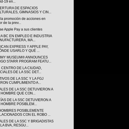
id-19 en...
ERTURA DE ESPACIOS
LTURALES, GIMNASIOS Y CIN...
 la promoción de acciones en
or de la prev...
rae Apple Pay a sus clientes
RA BC EN EMPLEO E INDUSTRIA
NUFACTURERA, MA...
ICAN EXPRESS Y APPLE PAY,
ÓNDE USARLO Y QUÉ ...
MY MUSEUM® ANNOUNCES
NGO STARR PROGRAM FEATU...
L CENTRO DE LA CIUDAD,
CIALES DE LA SSC DET...
IVOS DE LA SSC Y LA FGJ
ERON CUMPLIMIENTO A...
IALES DE LA SSC DETUVIERON A
 HOMBRE QUE CON...
CÍAS DE LA SSC DETUVIERON A
 HOMBRE POSIBLEM...
HOMBRES POSIBLEMENTE
LACIONADOS CON EL ROBO ...
ALES DE LA SSC Y BRIGADISTAS
LA BVA, RESGU...