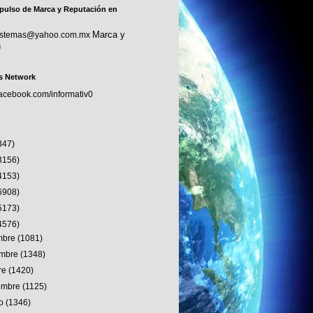
pulso de Marca y Reputación en
Marca y
sistemas@yahoo.com.mx
n
s Network
facebook.com/informativ0
347)
3156)
4153)
6908)
5173)
4576)
embre
(1081)
embre
(1348)
re
(1420)
iembre
(1125)
to
(1346)