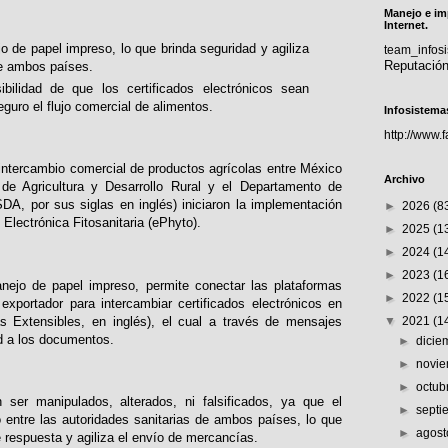
Manejo e im
Internet.
o de papel impreso, lo que brinda seguridad y agiliza
team_info
Reputació
re ambos países.
bilidad de que los certificados electrónicos sean
guro el flujo comercial de alimentos.
Infosistema
http://www.
l intercambio comercial de productos agrícolas entre México
Archivo
de Agricultura y Desarrollo Rural y el Departamento de
DA, por sus siglas en inglés) iniciaron la implementación
►
2026
(8
 Electrónica Fitosanitaria (ePhyto).
►
2025
(1
►
2024
(1
►
2023
(1
nejo de papel impreso, permite conectar las plataformas
►
2022
(1
 exportador para intercambiar certificados electrónicos en
 Extensibles, en inglés), el cual a través de mensajes
▼
2021
(1
d a los documentos.
►
dici
►
novi
►
octub
 ser manipulados, alterados, ni falsificados, ya que el
►
sept
to entre las autoridades sanitarias de ambos países, lo que
►
agos
 respuesta y agiliza el envío de mercancías.