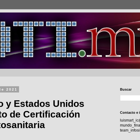
de 2021
Buscar
o y Estados Unidos
o de Certificación
Contacto e 
luismart_i
tosanitaria
mundo_fina
team_info