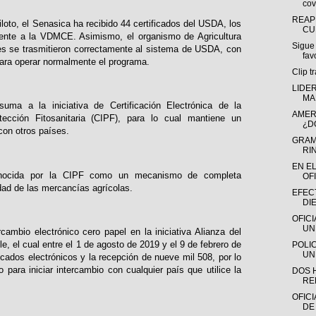
cov
REAP
loto, el Senasica ha recibido 44 certificados del USDA, los
CU
mente a la VDMCE. Asimismo, el organismo de Agricultura
Sigue
les se trasmitieron correctamente al sistema de USDA, con
fav
para operar normalmente el programa.
Clip t
LIDE
MA
a a la iniciativa de Certificación Electrónica de la
AMER
tección Fitosanitaria (CIPF), para lo cual mantiene un
¿D
con otros países.
GRAM
RI
EN E
nocida por la CIPF como un mecanismo de completa
OFI
idad de las mercancías agrícolas.
EFECT
DI
OFIC
UN
ambio electrónico cero papel en la iniciativa Alianza del
e, el cual entre el 1 de agosto de 2019 y el 9 de febrero de
POLI
UN
ficados electrónicos y la recepción de nueve mil 508, por lo
 para iniciar intercambio con cualquier país que utilice la
DOS 
RE
OFICI
DE 