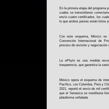
En la primera etapa del programa pi
cuales se transmitieron correcta
envío cuatro certificados, los cua
lo que ambos países están listos 
Con este esquema, México se sum
Convención Internacional de Pro
proceso de revisión y negociación 
La ePhyto es una medida reco
trasparencia, que garantiza la san
México opera el esquema de interc
Pacífico, con Colombia, Perú y Chil
2021, reportó el envío de mil certi
que el Senasica se manifiesta listo
plataforma señalada.