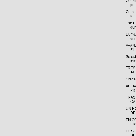
Const
pro
Compl
reg
The H
dur
Duff 
uni
AVAN
EL
Se es
tem
TRES
IN
Crece
ACTI
PR
TRAS
CA
UN H
DE
EN C
ER
DOS 
DE