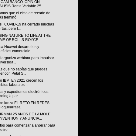
RCAM BANCO: OPINIÓN
LISIS Renta Variable 25...
mos que el ciclo de recorte de
as terminó
i: COVID-19 ha cerrado muchas
rtas, pero l...
ING NATURE TO LIFE AT THE
ME OF ROLLS-ROYCE
ca Huawei desarrollos y
eficios comerciale...
I organiza webinar para impulsar
diversida...
as que no sabías que puedes
er con Petal S...
io IBM: En 2021 crecen los
bios laborales ...
s y expedientes electrónicos:
nología par...
ne lanza EL RETO EN REDES
loquearrasa
IRMAN 25 AÑOS DE LA MOLE
NVENTION Y ANUNCIA...
itos para comenzar a ahorrar para
retiro