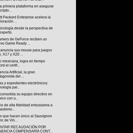
la primera plataforma en asegurar
cripto...
t Packard Enterprise acelera la
loración ...
icología desde la perspectiva de
experto.
amers de GeForce reciben un
vo Game Ready ...
anuncia sus mouse para juegos
, X17 y X20 ...
p mexicana, logra en tiempo
rd el certif...
encia Artificial, la gran
tagonista del ...
s y expedientes electrónicos:
nología par...
consolida su equipo directivo en
ico con u...
io de alta fidelidad entusiasma a
 automo...
os que hacen único al Sauvignon
nc de Vin...
NTAR RECAUDACIÓN POR
NENCIA COMPENSARÍA CONT...