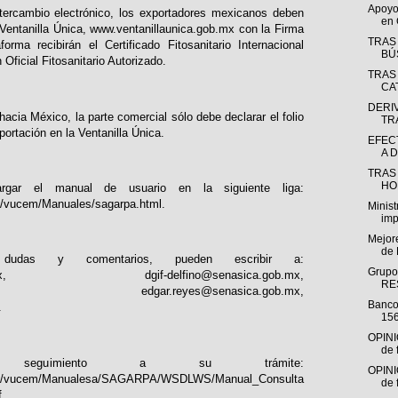
Apoyo
ntercambio electrónico, los exportadores mexicanos deben
en 
 Ventanilla Única,
www.ventanillaunica.gob.mx
con la Firma
TRAS
rma recibirán el Certificado Fitosanitario Internacional
BÚ
 Oficial Fitosanitario Autorizado.
TRAS
CA
DERI
acia México, la parte comercial sólo debe declarar el folio
TR
mportación en la Ventanilla Única.
EFEC
A 
TRAS
HO
rgar el manual de usuario en la siguiente liga:
mx/vucem/Manuales/sagarpa.html
.
Minis
imp
Mejor
de 
 dudas y comentarios, pueden escribir a:
Grupo
x
,
dgif-delfino@senasica.gob.mx
,
RE
,
edgar.reyes@senasica.gob.mx
,
Banco
.
156
OPINI
de 
guimiento a su trámite:
OPINI
b.mx/vucem/Manualesa/SAGARPA/WSDLWS/Manual_Consulta
de 
f
.