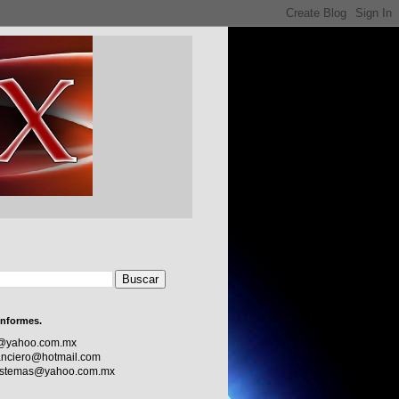
informes.
c@yahoo.com.mx
nciero@hotmail.com
sistemas@yahoo.com.mx