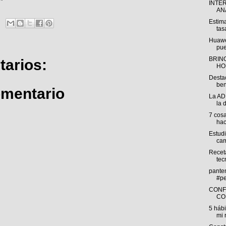
INTE
ANÁ
Estima
tas
Huawe
pue
BRING
arios:
HO
Desta
ben
omentario
La AD
la 
7 cos
hac
Estud
cam
Receta
tec
pante
#pe
CONF
CO
5 háb
mi 