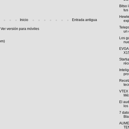
Bitso 
tus 
Hewlet
Inicio
Entrada antigua
exp
Teleps
Ver versión para móviles
un 
Los g
om)
nue
EVGA 
X15
Startu
réco
Intelig
pro
Receta
tec
VTEX 
Méx
El aud
los
7 dat
Bla
AUME
TE