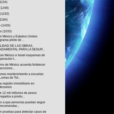
(1154)
(1249)
o
(1192)
(1184)
o
(1435)
ro
(1033)
n México y Estados Unidos
grama piloto de ...
ALIDAD DE LAS OBRAS,
NDAMENTAL PARA LA SEGUR...
ran México e Israel esquemas de
peración t...
rno de México acuerda fortalecer
 acciones...
amos mantenimiento a escuelas
Lomas de Tot...
 registro inmobiliario en
tezuelos
e 12 mil millones de pesos
regados a produ...
n a que personas puedan seguir
 recomendac...
an pruebas para detectar casos de