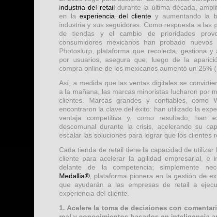
industria del retail
durante la última década, amplif
en la
experiencia del cliente
y aumentando la br
industria y sus seguidores. Como respuesta a las 
de tiendas y el cambio de prioridades prov
consumidores mexicanos han probado nuevos 
Photoslurp, plataforma que recolecta, gestiona y
por usuarios, asegura que, luego de la aparició
compra online de los mexicanos aumentó un 25% (
Así, a medida que las ventas digitales se convirti
a la mañana, las marcas minoristas lucharon por 
clientes. Marcas grandes y confiables, como
encontraron la clave del éxito: han utilizado la expe
ventaja competitiva y, como resultado, han e
descomunal durante la crisis, acelerando su capa
escalar las soluciones para lograr que los clientes 
Cada tienda de retail tiene la capacidad de utilizar 
cliente para acelerar la agilidad empresarial, e 
delante de la competencia; simplemente nec
Medallia®
, plataforma pionera en la gestión de e
que ayudarán a las empresas de retail a ejecu
experiencia del cliente.
1. Acelere la toma de decisiones con comentari
real y conocimientos basados ​​en inteligencia art