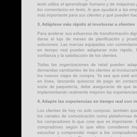
texto utiliza el aprendizaje humano y de máquinas
los comentarios en texto, lo que ayudará a las e
más importante para sus clientes y qué pueden hac
3. Adáptese más rápido al involucrar a clientes
Para acelerar sus esfuerzos de transformación digit
darse el lujo de meses de planificación y pru
soluciones. Las marcas equipadas con comentarios
en tiempo real pueden adaptarse más rápido, 
confianza y la satisfacción de los clientes.
Todas las organizaciones de retail pueden ada
demandas cambiantes de los clientes al involucrar
los nuevos viajes de compra. Ya sea que esté ac
en línea, lanzando quioscos de pago sin contac
socio de paquetería, debe asegurarse de que la
implementando realmente mejoren las experiencias 
4. Adapte las experiencias en tiempo real con i
Los clientes de hoy no solo compran, también quie
los canales de comunicación como plataformas de
los compradores lo que cree que es importante. E
compradores según lo que ellos consideren imp
escuchar y comprender mejor a los compradore