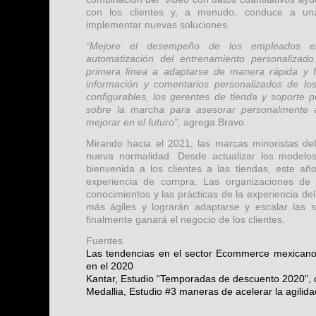
con los clientes y, a menudo, conduce a una
implementar nuevas soluciones.
“Mejore el desempeño de los empleados e
automatización del entrenamiento personaliza
primera línea a adaptarse de manera rápida y f
información y comentarios personalizados de los 
configurables, los gerentes de tienda y soporte 
sobre la marcha para asesorar personalmente
mejorar en el futuro”
, agrega Bravo.
Mirando hacia el 2021, las marcas minoristas deb
nueva normalidad. Desde actualizar los modelos
bienvenida a los clientes a las tiendas, este añ
experiencia de compra. Las organizaciones de r
conocimientos y las prácticas de la experiencia del
más ágiles y lograrán adaptarse y escalar las 
finalmente ganará el negocio de los clientes.
Fuentes
Las tendencias en el sector Ecommerce mexicano 
en el 2020
Kantar, Estudio “Temporadas de descuento 2020”, 
Medallia, Estudio #3 maneras de acelerar la agilid