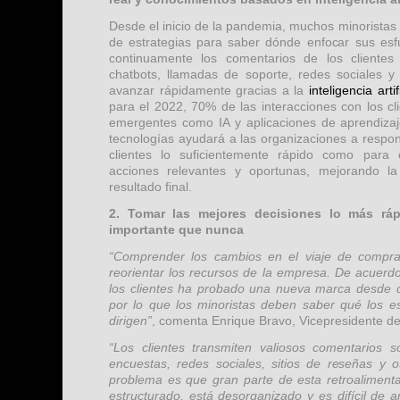
Desde el inicio de la pandemia, muchos minorista
de estrategias para saber dónde enfocar sus esf
continuamente los comentarios de los cliente
chatbots, llamadas de soporte, redes sociales 
avanzar rápidamente gracias a la
inteligencia artif
para el 2022, 70% de las interacciones con los cl
emergentes como IA y aplicaciones de aprendizaj
tecnologías ayudará a las organizaciones a respon
clientes lo suficientemente rápido como para 
acciones relevantes y oportunas, mejorando la 
resultado final.
2. Tomar las mejores decisiones lo más rá
importante que nunca
“Comprender los cambios en el viaje de compr
reorientar los recursos de la empresa. De acuerd
los clientes ha probado una nueva marca desde 
por lo que los minoristas deben saber qué los e
dirigen”
, comenta Enrique Bravo, Vicepresidente d
“Los clientes transmiten valiosos comentarios 
encuestas, redes sociales, sitios de reseñas y o
problema es que gran parte de esta retroalimenta
estructurado, está desorganizado y es difícil de an