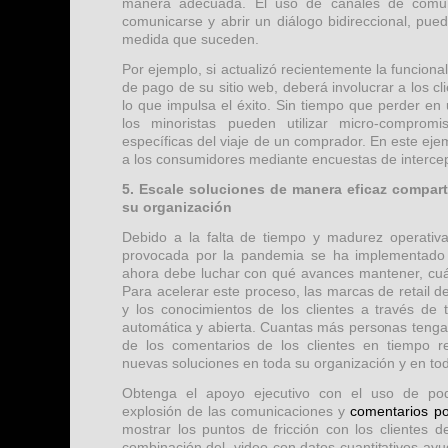
manera adecuada. El uso de canales de comun
comunicarse y abrir un diálogo bidireccional, pue
medida que suceden.
Por ejemplo, si actualizó recientemente la funcion
de pago de su sitio web, deberá involucrar a los 
lo que impulsa el éxito. Sin tiempo que perder en
los minoristas pueden utilizar micro-comprom
específicas del viaje de un comprador. En este ejem
a los consumidores mediante encuestas de intercepc
5. Escale soluciones de manera eficaz compar
su organización
Debido a la falta de tiempo y madurez operativa
provocada por la pandemia se ha implementado a
ahora debe luchar con qué avances mantener, cuál
Para acelerar este proceso, las marcas de retail 
y los conocimientos de los clientes a través de 
automática y abierta. Cuantas más personas tenga
de los comentarios de los clientes en tiempo r
nuevas soluciones en toda su organización y en tod
Obtenga el apoyo ejecutivo con el uso de pod
explosión de las comunicaciones y
comentarios po
mostrar los puntos de fricción con los clientes 
combinación del video con datos cuantitativos ayu