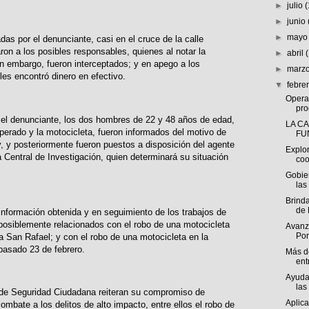
►
julio
►
junio
►
may
das por el denunciante, casi en el cruce de la calle
ron a los posibles responsables, quienes al notar la
►
abril
 sin embargo, fueron interceptados; y en apego a los
►
marz
 les encontró dinero en efectivo.
▼
febre
Opera
pro
 el denunciante, los dos hombres de 22 y 48 años de edad,
LA C
uperado y la motocicleta, fueron informados del motivo de
FU
, y posteriormente fueron puestos a disposición del agente
Explo
ía Central de Investigación, quien determinará su situación
coo
Gobie
las
Brind
de 
nformación obtenida y en seguimiento de los trabajos de
 posiblemente relacionados con el robo de una motocicleta
Avanza
Por
ia San Rafael; y con el robo de una motocicleta en la
pasado 23 de febrero.
Más d
ent
Ayuda
las
a de Seguridad Ciudadana reiteran su compromiso de
Aplic
ombate a los delitos de alto impacto, entre ellos el robo de