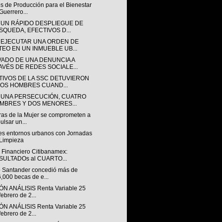
s de Producción para el Bienestar
Guerrero...
 UN RÁPIDO DESPLIEGUE DE
SQUEDA, EFECTIVOS D...
 EJECUTAR UNA ORDEN DE
TEO EN UN INMUEBLE UB...
VADO DE UNA DENUNCIA A
AVÉS DE REDES SOCIALE...
TIVOS DE LA SSC DETUVIERON
DOS HOMBRES CUAND...
 UNA PERSECUCIÓN, CUATRO
MBRES Y DOS MENORES...
tras de la Mujer se comprometen a
ulsar un...
es entornos urbanos con Jornadas
Limpieza
 Financiero Citibanamex:
SULTADOs al CUARTO...
 Santander concedió más de
,000 becas de e...
ÓN ANÁLISIS Renta Variable 25
febrero de 2...
ÓN ANÁLISIS Renta Variable 25
febrero de 2...