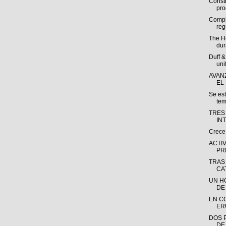
Const
pro
Compl
reg
The H
dur
Duff 
uni
AVAN
EL
Se es
tem
TRES
IN
Crece
ACTI
PR
TRAS
CA
UN H
DE
EN C
ER
DOS 
DE