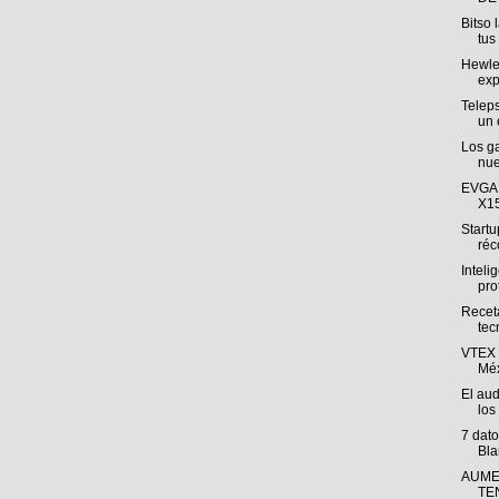
Bitso 
tus 
Hewlet
exp
Teleps
un 
Los g
nue
EVGA 
X15
Startu
réco
Intelig
pro
Receta
tec
VTEX 
Méx
El aud
los
7 dat
Bla
AUME
TE