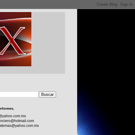
informes.
c@yahoo.com.mx
nciero@hotmail.com
sistemas@yahoo.com.mx