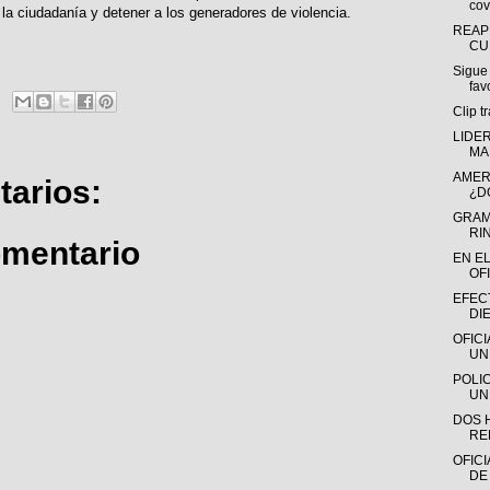
cov
 la ciudadanía y detener a los generadores de violencia.
REAP
CU
Sigue
fav
Clip t
LIDE
MA
AMER
arios:
¿D
GRAM
RI
omentario
EN E
OFI
EFECT
DI
OFIC
UN
POLI
UN
DOS 
RE
OFICI
DE 