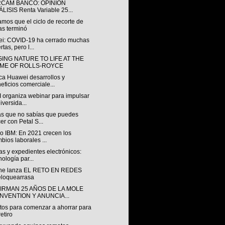
RCAM BANCO: OPINIÓN
LISIS Renta Variable 25...
mos que el ciclo de recorte de
as terminó
i: COVID-19 ha cerrado muchas
rtas, pero l...
ING NATURE TO LIFE AT THE
ME OF ROLLS-ROYCE
ca Huawei desarrollos y
eficios comerciale...
I organiza webinar para impulsar
diversida...
as que no sabías que puedes
er con Petal S...
io IBM: En 2021 crecen los
bios laborales ...
s y expedientes electrónicos:
nología par...
ne lanza EL RETO EN REDES
loquearrasa
IRMAN 25 AÑOS DE LA MOLE
NVENTION Y ANUNCIA...
itos para comenzar a ahorrar para
retiro