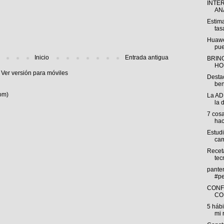
INTE
ANÁ
Estima
tas
Huawe
pue
Inicio
Entrada antigua
BRING
HO
Ver versión para móviles
Desta
ben
om)
La AD
la 
7 cos
hac
Estud
cam
Receta
tec
pante
#pe
CONF
CO
5 háb
mi 