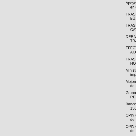
Apoyo
en 
TRAS
BÚ
TRAS
CA
DERI
TR
EFEC
A 
TRAS
HO
Minis
imp
Mejor
de 
Grupo
RE
Banco
156
OPINI
de 
OPINI
de 