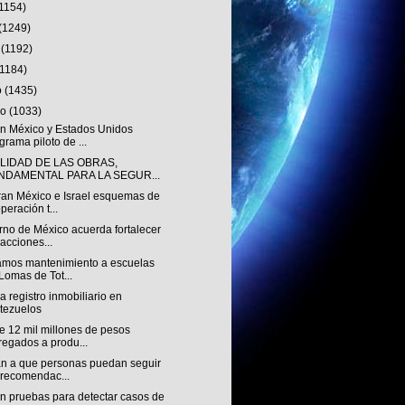
(1154)
(1249)
o
(1192)
(1184)
o
(1435)
ro
(1033)
n México y Estados Unidos
grama piloto de ...
ALIDAD DE LAS OBRAS,
NDAMENTAL PARA LA SEGUR...
ran México e Israel esquemas de
peración t...
rno de México acuerda fortalecer
 acciones...
amos mantenimiento a escuelas
Lomas de Tot...
 registro inmobiliario en
tezuelos
e 12 mil millones de pesos
regados a produ...
n a que personas puedan seguir
 recomendac...
an pruebas para detectar casos de