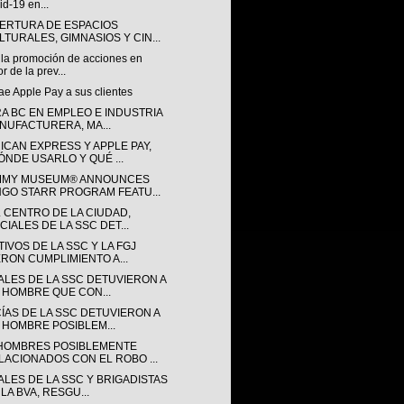
id-19 en...
ERTURA DE ESPACIOS
LTURALES, GIMNASIOS Y CIN...
 la promoción de acciones en
or de la prev...
rae Apple Pay a sus clientes
RA BC EN EMPLEO E INDUSTRIA
NUFACTURERA, MA...
ICAN EXPRESS Y APPLE PAY,
ÓNDE USARLO Y QUÉ ...
MY MUSEUM® ANNOUNCES
NGO STARR PROGRAM FEATU...
L CENTRO DE LA CIUDAD,
CIALES DE LA SSC DET...
IVOS DE LA SSC Y LA FGJ
ERON CUMPLIMIENTO A...
IALES DE LA SSC DETUVIERON A
 HOMBRE QUE CON...
CÍAS DE LA SSC DETUVIERON A
 HOMBRE POSIBLEM...
HOMBRES POSIBLEMENTE
LACIONADOS CON EL ROBO ...
ALES DE LA SSC Y BRIGADISTAS
LA BVA, RESGU...