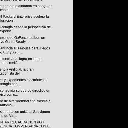
la primera plataforma en asegurar
cripto...
t Packard Enterprise acelera la
loración ...
icología desde la perspectiva de
experto.
amers de GeForce reciben un
vo Game Ready ...
anuncia sus mouse para juegos
, X17 y X20 ...
p mexicana, logra en tiempo
rd el certif...
encia Artificial, la gran
tagonista del ...
s y expedientes electrónicos:
nología par...
consolida su equipo directivo en
ico con u...
io de alta fidelidad entusiasma a
 automo...
os que hacen único al Sauvignon
nc de Vin...
NTAR RECAUDACIÓN POR
NENCIA COMPENSARÍA CONT...