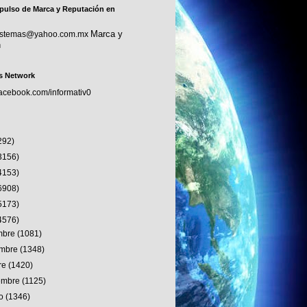
pulso de Marca y Reputación en
Marca y
sistemas@yahoo.com.mx
n
s Network
facebook.com/informativ0
292)
3156)
4153)
6908)
5173)
4576)
embre
(1081)
embre
(1348)
re
(1420)
iembre
(1125)
to
(1346)