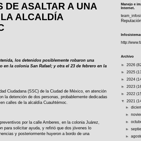
 DE ASALTAR A UNA
Manejo e im
Internet.
LA ALCALDÍA
team_info
Reputació
C
Infosistema
http://www.
Archivo
tenida, los detenidos posiblemente robaron una
►
2026
(8
 en la colonia San Rafael; y otra el 23 de febrero en la
►
2025
(1
►
2024
(1
►
2023
(1
ridad Ciudadana (SSC) de la Ciudad de México, en atención
►
2022
(1
ron la detención de dos personas, probablemente dedicadas
▼
2021
(1
 en calles de la alcaldía Cuauhtémoc.
►
dici
►
novi
►
octub
 preventivos por la calle Amberes, en la colonia Juárez,
para solicitar ayuda, y refirió que dos jóvenes lo
►
sept
enencias y posteriormente huyeron a bordo de una
►
agos