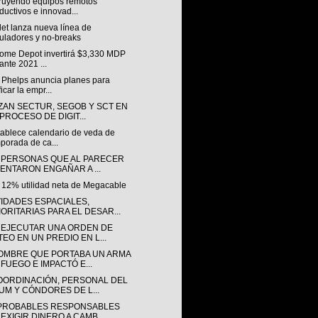
ruyendo equipos remotos
ductivos e innovad...
et lanza nueva línea de
uladores y no-breaks
ome Depot invertirá $3,330 MDP
ante 2021 ...
& Phelps anuncia planes para
ficar la empr...
ZAN SECTUR, SEGOB Y SCT EN
 PROCESO DE DIGIT...
tablece calendario de veda de
porada de ca...
 PERSONAS QUE AL PARECER
TENTARON ENGAÑAR A ...
 12% utilidad neta de Megacable
VIDADES ESPACIALES,
IORITARIAS PARA EL DESAR...
 EJECUTAR UNA ORDEN DE
TEO EN UN PREDIO EN L...
OMBRE QUE PORTABA UN ARMA
 FUEGO E IMPACTÓ E...
OORDINACIÓN, PERSONAL DEL
UM Y CÓNDORES DE L...
PROBABLES RESPONSABLES
 EXIGIR DINERO A CAMB...