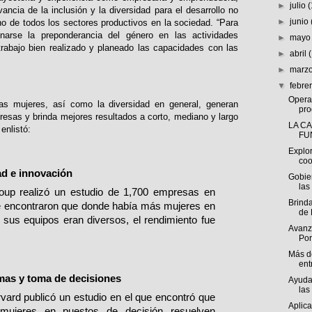
►
julio
ancia de la inclusión y la diversidad para el desarrollo no
►
junio
sino de todos los sectores productivos en la sociedad. “Para
arse la preponderancia del género en las actividades
►
may
trabajo bien realizado y planeado las capacidades con las
►
abril
►
marz
▼
febre
Opera
as mujeres, así como la diversidad en general, generan
pro
esas y brinda mejores resultados a corto, mediano y largo
LA C
enlistó:
FU
Explo
coo
ad e innovación
Gobie
las
oup realizó un estudio de 1,700 empresas en
Brind
e encontraron que donde había más mujeres en
de 
 sus equipos eran diversos, el rendimiento fue
Avanza
Por
Más d
ent
mas y toma de decisiones
Ayuda
las
vard publicó un estudio en el que encontró que
Aplic
mujeres en puestos de decisión resuelven