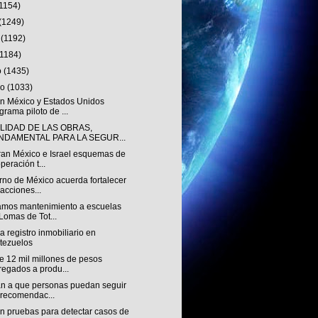
(1154)
(1249)
o
(1192)
(1184)
o
(1435)
ro
(1033)
n México y Estados Unidos
grama piloto de ...
ALIDAD DE LAS OBRAS,
NDAMENTAL PARA LA SEGUR...
ran México e Israel esquemas de
peración t...
rno de México acuerda fortalecer
 acciones...
amos mantenimiento a escuelas
Lomas de Tot...
 registro inmobiliario en
tezuelos
e 12 mil millones de pesos
regados a produ...
n a que personas puedan seguir
 recomendac...
an pruebas para detectar casos de