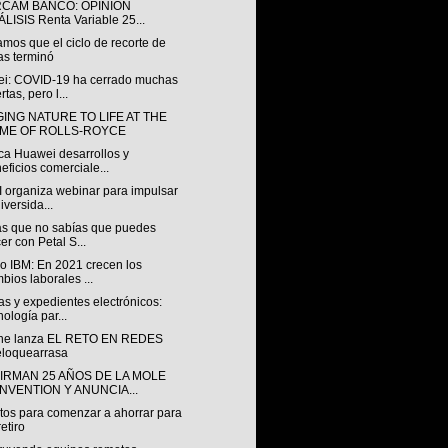
RCAM BANCO: OPINIÓN
LISIS Renta Variable 25...
mos que el ciclo de recorte de
as terminó
i: COVID-19 ha cerrado muchas
rtas, pero l...
ING NATURE TO LIFE AT THE
ME OF ROLLS-ROYCE
ca Huawei desarrollos y
eficios comerciale...
I organiza webinar para impulsar
diversida...
as que no sabías que puedes
er con Petal S...
io IBM: En 2021 crecen los
bios laborales ...
s y expedientes electrónicos:
nología par...
ne lanza EL RETO EN REDES
loquearrasa
IRMAN 25 AÑOS DE LA MOLE
NVENTION Y ANUNCIA...
itos para comenzar a ahorrar para
retiro