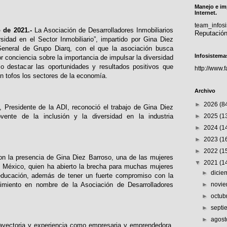
Manejo e im
Internet.
team_info
 de 2021.-
La Asociación de Desarrolladores Inmobiliarios
Reputació
rsidad en el Sector Inmobiliario”, impartido por Gina Diez
General de Grupo Diarq, con el que la asociación busca
Infosistema
r conciencia sobre la importancia de impulsar la diversidad
mo destacar las oportunidades y resultados positivos que
http://www.
en tofos los sectores de la economía.
Archivo
►
2026
(8
, Presidente de la ADI, reconoció el trabajo de Gina Diez
►
2025
(1
ente de la inclusión y la diversidad en la industria
►
2024
(1
►
2023
(1
►
2022
(1
on la presencia de Gina Diez Barroso, una de las mujeres
▼
2021
(1
México, quien ha abierto la brecha para muchas mujeres
►
dici
a educación, además de tener un fuerte compromiso con la
cimiento en nombre de la Asociación de Desarrolladores
►
novi
►
octub
►
sept
►
agos
trayectoria y experiencia como empresaria y emprendedora,