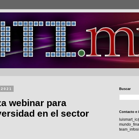
 2021
Buscar
za webinar para
versidad en el sector
Contacto e 
luismart_i
mundo_fina
team_info