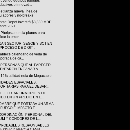
ruyendo equipos remotos
ductivos e innovad...
et lanza nueva línea de
uladores y no-breaks
ome Depot invertirá $3,330 MDP
ante 2021 ...
& Phelps anuncia planes para
ficar la empr...
ZAN SECTUR, SEGOB Y SCT EN
 PROCESO DE DIGIT...
tablece calendario de veda de
porada de ca...
 PERSONAS QUE AL PARECER
TENTARON ENGAÑAR A ...
 12% utilidad neta de Megacable
VIDADES ESPACIALES,
IORITARIAS PARA EL DESAR...
 EJECUTAR UNA ORDEN DE
TEO EN UN PREDIO EN L...
OMBRE QUE PORTABA UN ARMA
 FUEGO E IMPACTÓ E...
OORDINACIÓN, PERSONAL DEL
UM Y CÓNDORES DE L...
PROBABLES RESPONSABLES
 EXIGIR DINERO A CAMB...