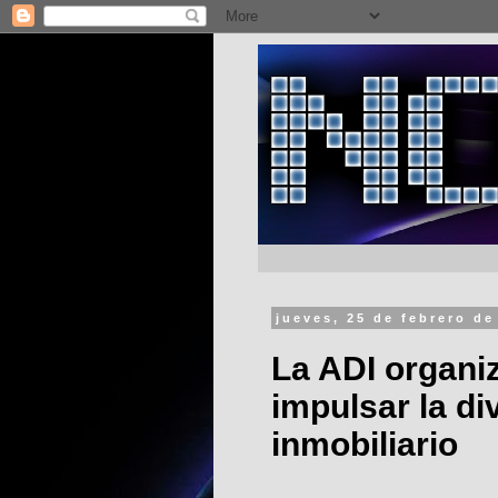
jueves, 25 de febrero de
La ADI organi
impulsar la di
inmobiliario