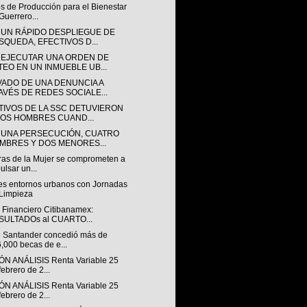
s de Producción para el Bienestar
Guerrero...
 UN RÁPIDO DESPLIEGUE DE
SQUEDA, EFECTIVOS D...
 EJECUTAR UNA ORDEN DE
TEO EN UN INMUEBLE UB...
VADO DE UNA DENUNCIA A
AVÉS DE REDES SOCIALE...
TIVOS DE LA SSC DETUVIERON
DOS HOMBRES CUAND...
 UNA PERSECUCIÓN, CUATRO
MBRES Y DOS MENORES...
tras de la Mujer se comprometen a
ulsar un...
es entornos urbanos con Jornadas
Limpieza
 Financiero Citibanamex:
SULTADOs al CUARTO...
 Santander concedió más de
,000 becas de e...
ÓN ANÁLISIS Renta Variable 25
febrero de 2...
ÓN ANÁLISIS Renta Variable 25
febrero de 2...