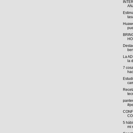
INTE
ANÁ
Estima
tas
Huawe
pue
BRING
HO
Desta
ben
La AD
la 
7 cos
hac
Estud
cam
Receta
tec
pante
#pe
CONF
CO
5 háb
mi 