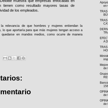
 Deloitte muestra que empresas enfocadas en
Apoyo
ión tienen como resultado mayores tasas de
en 
vidad de los empleados.
TRAS
BÚ
TRAS
CA
 la relevancia de que hombres y mujeres entiendan la
DERI
to, lo que aportaría para que más mujeres tengan acceso a
TR
de quedarse en mandos medios, como ocurre de manera
EFEC
A 
TRAS
HO
Minis
imp
Mejor
de 
Grupo
arios:
RE
Banco
156
omentario
OPINI
de 
OPINI
de 