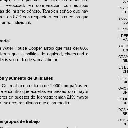
cov
r velocidad, en comparación con equipos
REAP
nas del mismo género. También señaló que hay
CU
dos en 87% con respecto a equipos en los que
Sigue
forma individual.
fav
Clip t
LIDE
MA
arial
AMER
e Water House Cooper arrojó que más del 80%
¿D
ijeron que la política de equidad, diversidad e
GRAM
decisivo en donde van a laborar.
RI
EN E
OFI
ón y aumento de utilidades
EFECT
DI
Co. realizó un estudio de 1,000 compañías en
OFIC
 se encontró que aquellas empresas con mayor
UN
eres en puestos de liderazgo tenían 21% mayor
POLI
r mejores resultados que el promedio.
UN
DOS 
RE
OFICI
s grupos de trabajo
DE 