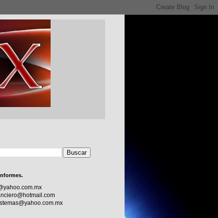
informes.
c@yahoo.com.mx
nciero@hotmail.com
sistemas@yahoo.com.mx