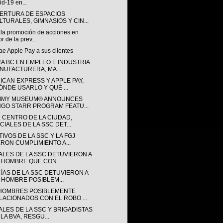
id-19 en...
ERTURA DE ESPACIOS
LTURALES, GIMNASIOS Y CIN...
 la promoción de acciones en
or de la prev...
rae Apple Pay a sus clientes
RA BC EN EMPLEO E INDUSTRIA
NUFACTURERA, MA...
ICAN EXPRESS Y APPLE PAY,
ÓNDE USARLO Y QUÉ ...
MY MUSEUM® ANNOUNCES
NGO STARR PROGRAM FEATU...
L CENTRO DE LA CIUDAD,
CIALES DE LA SSC DET...
IVOS DE LA SSC Y LA FGJ
ERON CUMPLIMIENTO A...
IALES DE LA SSC DETUVIERON A
 HOMBRE QUE CON...
CÍAS DE LA SSC DETUVIERON A
 HOMBRE POSIBLEM...
HOMBRES POSIBLEMENTE
LACIONADOS CON EL ROBO ...
ALES DE LA SSC Y BRIGADISTAS
LA BVA, RESGU...