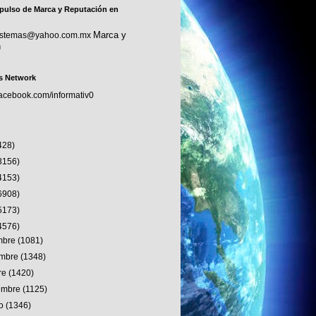
pulso de Marca y Reputación en
Marca y
sistemas@yahoo.com.mx
n
s Network
facebook.com/informativ0
428)
3156)
4153)
6908)
5173)
4576)
embre
(1081)
embre
(1348)
re
(1420)
iembre
(1125)
to
(1346)