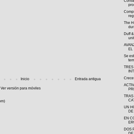
Const
pro
Compl
reg
The H
dur
Duff 
uni
AVAN
EL
Se es
tem
TRES
IN
Crece
Inicio
Entrada antigua
ACTI
Ver versión para móviles
PR
TRAS
CA
om)
UN H
DE
EN C
ER
DOS 
DE