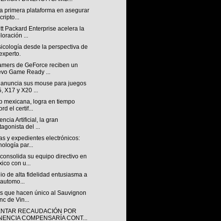
la primera plataforma en asegurar
cripto...
t Packard Enterprise acelera la
loración ...
icología desde la perspectiva de
experto.
amers de GeForce reciben un
vo Game Ready ...
anuncia sus mouse para juegos
, X17 y X20 ...
p mexicana, logra en tiempo
rd el certif...
encia Artificial, la gran
tagonista del ...
s y expedientes electrónicos:
nología par...
consolida su equipo directivo en
ico con u...
io de alta fidelidad entusiasma a
 automo...
os que hacen único al Sauvignon
nc de Vin...
NTAR RECAUDACIÓN POR
NENCIA COMPENSARÍA CONT...