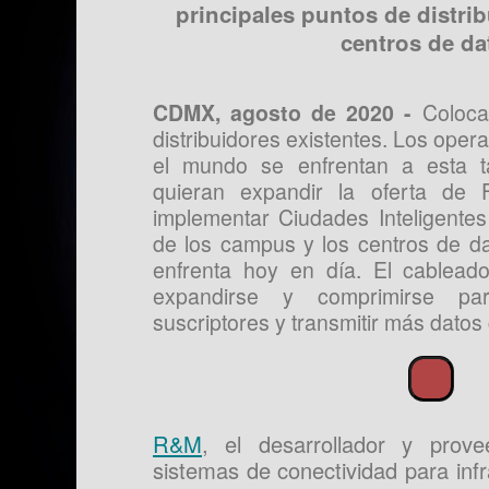
principales puntos de distrib
centros de da
CDMX, agosto de 2020 -
Coloca
distribuidores existentes. Los oper
el mundo se enfrentan a esta 
quieran expandir la oferta de 
implementar Ciudades Inteligentes
de los campus y los centros de da
enfrenta hoy en día. El cableado
expandirse y comprimirse p
suscriptores y transmitir más datos
R&M
, el desarrollador y prove
sistemas de conectividad para inf