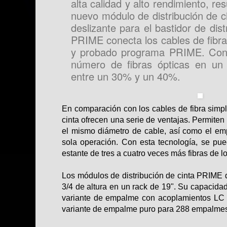
alta calidad y alto rendimiento, re
nuevo módulo de distribución de 
deslizante para el bastidor de dist
PRIME conecta los cables de fibra d
y probado programa PRIME. Con e
número de fibras ópticas en un
entre un 30% y un 40%.
En comparación con los cables de fibra simple
cinta ofrecen una serie de ventajas. Permite
el mismo diámetro de cable, así como el em
sola operación. Con esta tecnología, se pu
estante de tres a cuatro veces más fibras de lo
Los módulos de distribución de cinta PRIM
3/4 de altura en un rack de 19". Su capacida
variante de empalme con acoplamientos LC
variante de empalme puro para 288 empalme