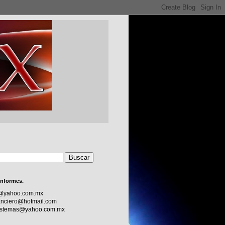
informes.
c@yahoo.com.mx
nciero@hotmail.com
sistemas@yahoo.com.mx