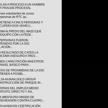
ULAN A PROCESO A UN HOMBRE
R FRAUDE PROCESAL
man estudiantes de zonas
pesinas de RTC qu...
DETIENE A CINCO PERSONAS Y
CUPERA DOS VEHÍCU...
RMA ALFREDO DEL MAZO QUE
 EQUIPO CON LA FEDE...
 PERSONAS FUERON
TENIDAS POR LA SSC
LACION...
 RESULTADO DE CATEO LA
JCDMX ASEGURÓ A TRES ...
BEN CAPACITACIÓN MAESTROS
 NIVEL BÁSICO PARA...
CÍAS DE PROXIMIDAD DE LA SSC
IENEN A POSIBL...
LSA HUNAN GOLD GROUP
NSTRUCCIÓN DE PARQUE IN...
FERIAS DEL EMPLEO MEDIO
ATUITO, DIRECTO Y ÁG...
LIMENTA PDI ORDEN DE
REHENSIÓN CONTRA CUATRO...
ZA IHAEM EN CERTIFICACIÓN