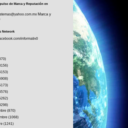
pulso de Marca y Reputación en
Marca y
sistemas@yahoo.com.mx
n
s Network
facebook.com/informativ0
370)
3156)
4153)
6908)
5173)
4576)
5262)
3298)
embre
(870)
embre
(1068)
re
(1241)