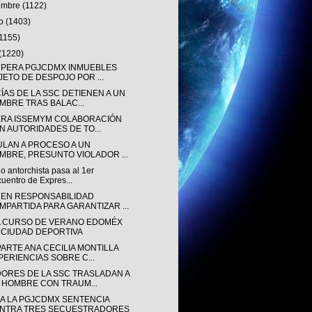
iembre
(1122)
to
(1403)
(1155)
(1220)
PERA PGJCDMX INMUEBLES
JETO DE DESPOJO POR ...
ÍAS DE LA SSC DETIENEN A UN
MBRE TRAS BALAC...
ERA ISSEMYM COLABORACIÓN
N AUTORIDADES DE TO...
ULAN A PROCESO A UN
MBRE, PRESUNTO VIOLADOR ...
 antorchista pasa al 1er
uentro de Expres...
EN RESPONSABILIDAD
MPARTIDA PARA GARANTIZAR ...
IA CURSO DE VERANO EDOMÉX
 CIUDAD DEPORTIVA
ARTE ANA CECILIA MONTILLA
PERIENCIAS SOBRE C...
ORES DE LA SSC TRASLADAN A
 HOMBRE CON TRAUM...
A LA PGJCDMX SENTENCIA
NTRA TRES SECUESTRADORES