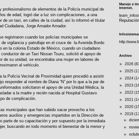
Manejo e im
Internet.
 y profesionalismo de elementos de la Policía municipal de
os de edad, logró dar a luz sin complicaciones, a una
team_info
 de un taxi, en calles de la ciudad, así lo informó el titular
Reputació
dad Ciudadana, Jorge Amador Amador.
Infosistema
se registraron cuando los policías municipales se
http://www.
de vigilancia y patrullaje en el cruce de la Avenida Bordo
o en la colonia Estado de México, cuando un ciudadano
 conductor de un Taxi Nissan Tsuru, solicitó el apoyo de
Archivo
erior de su unidad, se encontraba una mujer en labores de
►
2026
(8
roximaron al vehículo.
►
2025
(1
 a la Policía Vecinal de Proximidad quien procedió a asistir
►
2024
(1
jo responder al nombre de Diana “N” por lo que a la par de
►
2023
(1
 uniformados solicitaron el apoyo de una Unidad Médica, la
►
2022
(1
asladar a la madre y recién nacida al Hospital Gustavo
ipo de complicación.
►
2021
(1
►
2020
(1
cías municipales que han sabido sacar provecho a los
▼
2019
(1
eros auxilios y emergencias impartidos en la Dirección de
►
dici
parte de su capacitación y por supuesto por la inmediata
ujer, buscando en todo momento el bienestar de la menor y
►
novi
►
octub