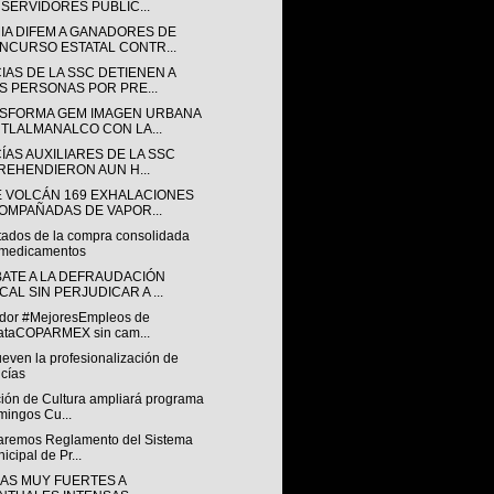
 SERVIDORES PÚBLIC...
IA DIFEM A GANADORES DE
NCURSO ESTATAL CONTR...
IAS DE LA SSC DETIENEN A
S PERSONAS POR PRE...
SFORMA GEM IMAGEN URBANA
 TLALMANALCO CON LA...
ÍAS AUXILIARES DE LA SSC
REHENDIERON AUN H...
E VOLCÁN 169 EXHALACIONES
OMPAÑADAS DE VAPOR...
tados de la compra consolidada
 medicamentos
ATE A LA DEFRAUDACIÓN
CAL SIN PERJUDICAR A ...
ador #MejoresEmpleos de
ataCOPARMEX sin cam...
even la profesionalización de
icías
ción de Cultura ampliará programa
ingos Cu...
aremos Reglamento del Sistema
icipal de Pr...
IAS MUY FUERTES A