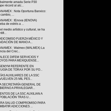
obalmente amada Serie P30
pe récord al alc...
ANAMEX : Nota Oportuna Banxico:
 cambio, ...
ANAMEX : IEnova (IENOVA)
eba de estrés a ...
l medio artístico y cultural, se ha
tifi...
IDEICOMISO FUERZA MÉXICO Y
NDACIÓN DE MANO A...
ANAMEX : Walmex (WALMEX) La
ncia del Crec...
ALECE DIFEM SERVICIOS Y
OYOS PARA MEXIQUENSE...
SSEMYM REFERENTE EN
RUGÍA DE TÓRAX POR SU FO...
ÍAS AUXILIARES DE LA SSC
VUELVEN 25 MIL PES...
A SECRETARÍA GENERAL DE
BIERNO A PRIVILEGIAR...
ENTOS DE LA SSC AUXILIAN A
 POBLACIÓN TRAS U...
ERA SALUD COMPROMISO PARA
MBATIR ADICCIONES ...