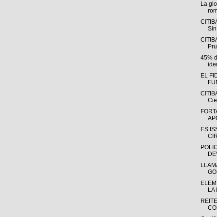
La gl
rom
CITIB
Sin
CITIB
Pru
45% de
iden
EL F
FU
CITIB
Cie
FORT
AP
ES I
CI
POLIC
DE
LLAM
GO
ELEM
LA
REIT
CO