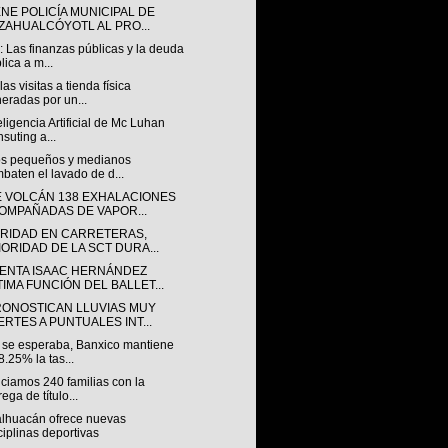
NE POLICÍA MUNICIPAL DE
ZAHUALCÓYOTL AL PRO...
 Las finanzas públicas y la deuda
lica a m...
las visitas a tienda física
eradas por un...
eligencia Artificial de Mc Luhan
suting a...
s pequeños y medianos
baten el lavado de d...
E VOLCÁN 138 EXHALACIONES
OMPAÑADAS DE VAPOR...
RIDAD EN CARRETERAS,
IORIDAD DE LA SCT DURA...
ENTA ISAAC HERNÁNDEZ
TIMA FUNCIÓN DEL BALLET...
RONOSTICAN LLUVIAS MUY
ERTES A PUNTUALES INT...
se esperaba, Banxico mantiene
8.25% la tas...
ciamos 240 familias con la
rega de título...
lhuacán ofrece nuevas
ciplinas deportivas