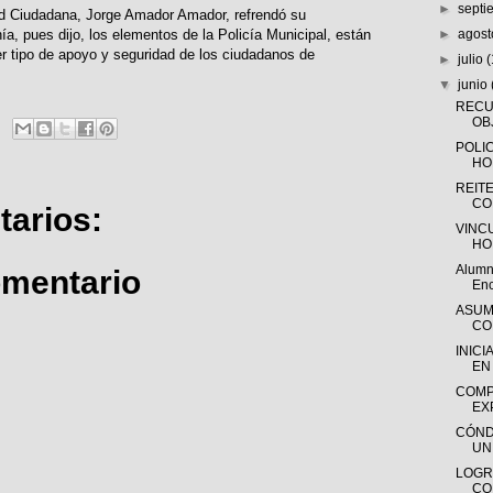
►
sept
dad Ciudadana, Jorge Amador Amador, refrendó su
a, pues dijo, los elementos de la Policía Municipal, están
►
agos
ier tipo de apoyo y seguridad de los ciudadanos de
►
julio
▼
junio
RECU
OB
POLIC
HO
REIT
CO
arios:
VINC
HO
Alumno
omentario
Enc
ASUM
CO
INIC
EN
COMP
EX
CÓND
UN
LOGR
CO