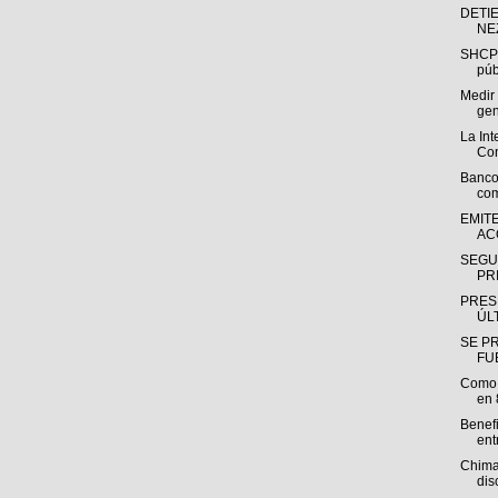
DETIE
NE
SHCP:
púb
Medir 
gen
La Int
Con
Banco
com
EMIT
AC
SEGU
PR
PRES
ÚL
SE P
FU
Como 
en 
Benefi
ent
Chima
dis