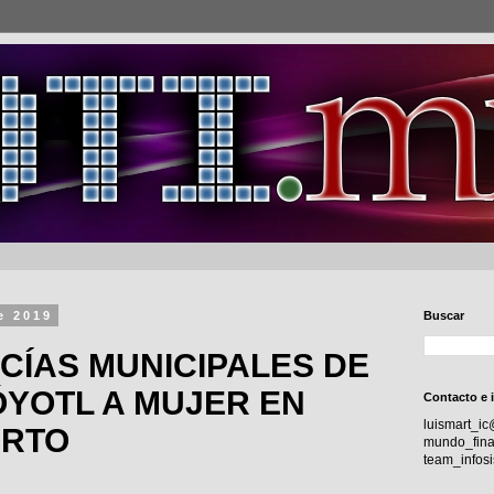
e 2019
Buscar
CÍAS MUNICIPALES DE
YOTL A MUJER EN
Contacto e 
luismart_i
ARTO
mundo_fina
team_info