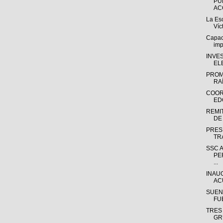
PU
AC
La Esc
Víc
Capac
imp
INVE
EL
PROM
RA
COOR
ED
REMI
DE 
PRES
TR
SSC 
PE
...
INAU
AC
SUEN
FU
TRES
GR