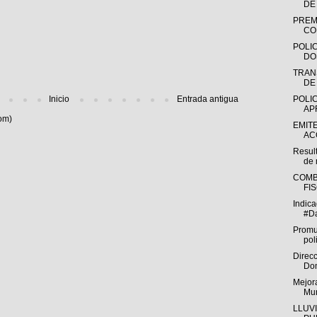
DE
PREM
CO
POLIC
DO
TRAN
DE
Inicio
Entrada antigua
POLIC
AP
om)
EMIT
AC
Resul
de
COMB
FIS
Indic
#D
Promu
pol
Direc
Dom
Mejor
Mun
LLUV