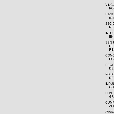
VINC
PO
Recla
cam
SSC 
RE
INFO
EN
SEIS
DE
RE
COMO
PG
RECI
DE
POLI
DET
IMPU
CO
SON 
GR
CUMP
AP
AVAN