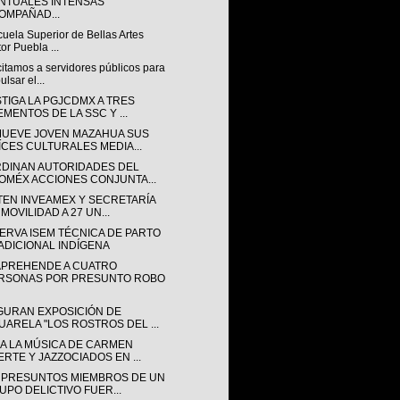
NTUALES INTENSAS
OMPAÑAD...
uela Superior de Bellas Artes
tor Puebla ...
itamos a servidores públicos para
ulsar el...
STIGA LA PGJCDMX A TRES
EMENTOS DE LA SSC Y ...
UEVE JOVEN MAZAHUA SUS
ÍCES CULTURALES MEDIA...
DINAN AUTORIDADES DEL
OMÉX ACCIONES CONJUNTA...
TEN INVEAMEX Y SECRETARÍA
MOVILIDAD A 27 UN...
ERVA ISEM TÉCNICA DE PARTO
ADICIONAL INDÍGENA
APREHENDE A CUATRO
RSONAS POR PRESUNTO ROBO
GURAN EXPOSICIÓN DE
UARELA "LOS ROSTROS DEL ...
A LA MÚSICA DE CARMEN
ERTE Y JAZZOCIADOS EN ...
 PRESUNTOS MIEMBROS DE UN
UPO DELICTIVO FUER...