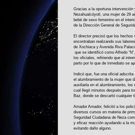
Gracias a la oportuna intervención
Nezahualcóyotl, una mujer de 29 añ
bebé de sexo femenino en el interior
de la Dirección General de Seguri
El director precisó que los hechos 
encontraban realizando sus labores 
de Xochiaca y Avenida Riva Palaci
que se identificó como Alfredo “N”,
los oficiales, refiriendo que al int
parto por lo que de inmediato se ap
Indicó que, fue una oficial adscrita
el alumbramiento de la mujer que di
auxiliarla en el alumbramiento, los
cual llegó minutos después para tr
Baz, donde se descartó cualquier t
Amador Amador, felicitó a los poli
diversos cursos en materia de prim
Seguridad Ciudadana de Neza como 
y eficaz reacción ayudando a la m
evitando daño alguno.