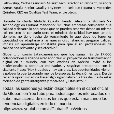
Fellowship, Carlos Francisco Alvarez Tech Director en Globant, Lisandra
Armas Águila Senior Quality Engineer en Deloitte España y Mercedes
Quintero CEO en Qualitas Test Team, entre otros.
Durante la charla titulada Quality Trends, Alejandro Stornelli VP
Technology en Globant mencionó: “Muchas empresas consideran que
calidad y desarrollo son cosas que se pueden resolver desde un mismo
rol, no creo lo contrario pero el mindset de calidad hay que tenerlo
siempre, no tiene fecha de vencimiento lo que debe de tener es
capacidad de adaptarse a las nuevas circunstancias, asegurar calidad
implica un aprendizaje constante para que el rol profesionales de
calidad sea relevante y sea efectivo”.
Globant, unicornio Latinoamericano que hoy suma más de 17,000
colaboradores y atiende alrededor de 870 proyectos de transformación
digital en el mundo, con tres oficinas en México invitó a los
profesionales a continuar motivados y seguirse preparando con la
siguiente frase: “Hay trabajos y hay carreras. Las oportunidades vienen
a golpear la puerta cuando menos lo esperas. La decisión es tuya. Desde
tener la oportunidad de hacer algo significativo día tras día, hasta estar
rodeado de gente inteligente y motivada. ¿Estás listo?”
Todas las sesiones ya están disponibles en el canal oficial
de Globant en YouTube para todos aquellos interesados en
saber más acerca de estos temas que están marcando las
tendencias digitales en todo el mundo:
https://www.youtube.com/c/GlobantPlus/videos