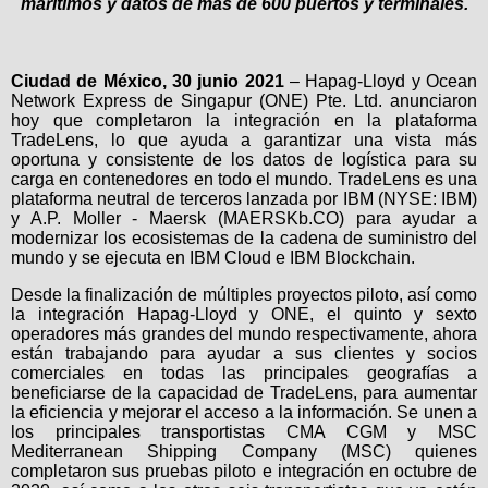
marítimos y datos de más de 600 puertos y terminales.
Ciudad de México, 30 junio 2021
– Hapag-Lloyd y
Ocean
Network Express de Singapur (ONE) Pte. Ltd.
anunciaron
hoy que completaron la integración en la plataforma
TradeLens, lo que ayuda a garantizar una vista más
oportuna y consistente de los datos de logística para su
carga en contenedores en todo el mundo. TradeLens es una
plataforma neutral de terceros lanzada por IBM (
NYSE: IBM
)
y A.P. Moller - Maersk (
MAERSKb.CO
) para ayudar a
modernizar los ecosistemas de la cadena de suministro del
mundo y se ejecuta en
IBM Cloud
e
IBM Blockchain
.
Desde la finalización de múltiples proyectos piloto, así como
la integración Hapag-Lloyd y ONE, el quinto y sexto
operadores más grandes del mundo respectivamente, ahora
están trabajando para ayudar a sus clientes y socios
comerciales en todas las principales geografías a
beneficiarse de la capacidad de TradeLens, para aumentar
la eficiencia y mejorar el acceso a la información. Se unen a
los principales transportistas
CMA CGM y MSC
Mediterranean Shipping Company
(MSC) quienes
completaron sus pruebas piloto e integración en octubre de