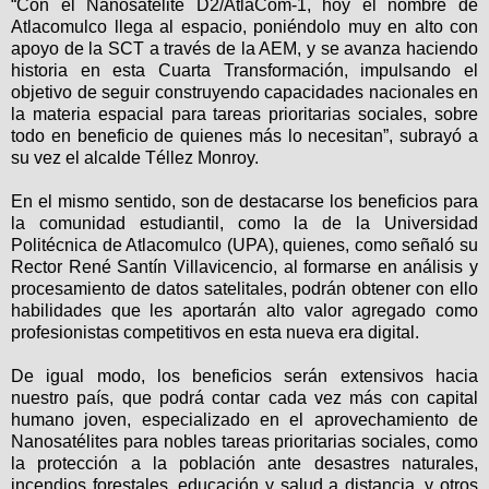
“Con el Nanosatélite D2/AtlaCom-1, hoy el nombre de
Atlacomulco llega al espacio, poniéndolo muy en alto con
apoyo de la SCT a través de la AEM, y se avanza haciendo
historia en esta Cuarta Transformación, impulsando el
objetivo de seguir construyendo capacidades nacionales en
la materia espacial para tareas prioritarias sociales, sobre
todo en beneficio de quienes más lo necesitan”, subrayó a
su vez el alcalde Téllez Monroy.
En el mismo sentido, son de destacarse los beneficios para
la comunidad estudiantil, como la de la Universidad
Politécnica de Atlacomulco (UPA), quienes, como señaló su
Rector René Santín Villavicencio, al formarse en análisis y
procesamiento de datos satelitales, podrán obtener con ello
habilidades que les aportarán alto valor agregado como
profesionistas competitivos en esta nueva era digital.
De igual modo, los beneficios serán extensivos hacia
nuestro país, que podrá contar cada vez más con capital
humano joven, especializado en el aprovechamiento de
Nanosatélites para nobles tareas prioritarias sociales, como
la protección a la población ante desastres naturales,
incendios forestales, educación y salud a distancia, y otros