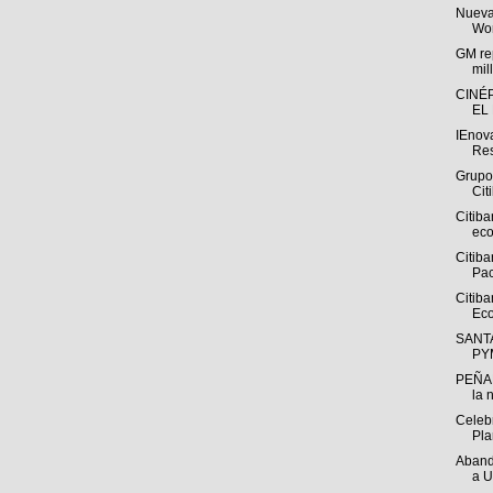
Nueva
Wor
GM rep
mil
CINÉ
EL
IEnov
Res
Grupo
Cit
Citiba
eco
Citib
Pac
Citib
Eco
SANT
PYM
PEÑAF
la 
Celeb
Pla
Aband
a U