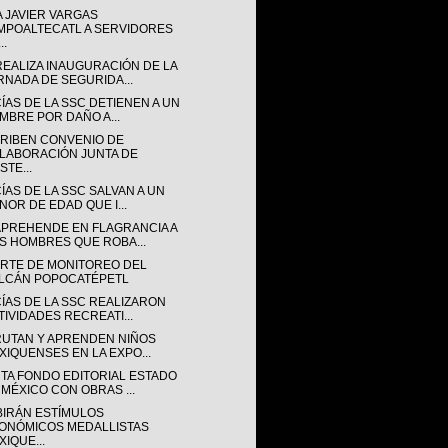
A JAVIER VARGAS
MPOALTECATL A SERVIDORES
..
REALIZA INAUGURACIÓN DE LA
RNADA DE SEGURIDA...
ÍAS DE LA SSC DETIENEN A UN
MBRE POR DAÑO A...
RIBEN CONVENIO DE
LABORACIÓN JUNTA DE
STE...
ÍAS DE LA SSC SALVAN A UN
NOR DE EDAD QUE I...
APREHENDE EN FLAGRANCIA A
S HOMBRES QUE ROBA...
RTE DE MONITOREO DEL
LCÁN POPOCATÉPETL
CÍAS DE LA SSC REALIZARON
TIVIDADES RECREATI...
RUTAN Y APRENDEN NIÑOS
XIQUENSES EN LA EXPO...
TA FONDO EDITORIAL ESTADO
 MÉXICO CON OBRAS ...
BIRÁN ESTÍMULOS
ONÓMICOS MEDALLISTAS
XIQUE...