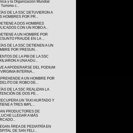
nica y la Organización Mundial
 Turismo c...
CÍAS DE LA SSC DETUVIERON A
S HOMBRES POR PR...
DETIENE A DOS HOMBRES
PLICADOS CON UN ROBO A...
DETIENE A UN HOMBRE POR
ESUNTO FRAUDE EN LA ...
ÍAS DE LA SSC DETIENEN A UN
MBRE POR PRESUN...
ENTOS DE LA PBI DE LA SSC
XILIARON A UNA ADU...
VE A APODERARSE DEL PODIUM
VIRGINIA INTERNA...
APREHENDE A UN HOMBRE POR
 DELITO DE ROBO DE...
ÍAS DE LA SSC REALIZAN LA
TENCIÓN DE DOS PE...
RECUPERA UN TAXI HURTADO Y
IENE A TRES IMPL...
AN PRODUCTORES DE
LUCHE LLEGAR A MÁS
RCADO...
EGAN ÁREA DE PEDIATRÍA EN
PITAL DE SAN FELI...