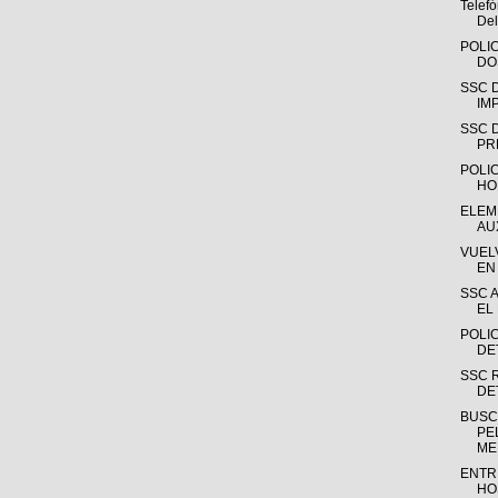
Telefó
Del
POLI
DO
SSC 
IM
SSC 
PR
POLIC
HO
ELEM
AU
VUEL
EN 
SSC 
EL
POLIC
DE
SSC 
DET
BUSC
PE
ME
ENTR
HOS