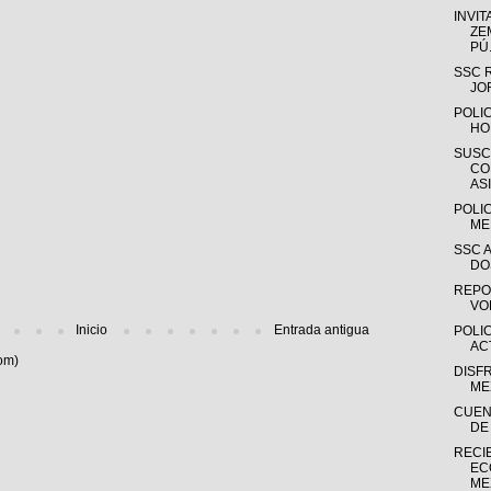
INVIT
ZE
PÚ.
SSC 
JO
POLIC
HO
SUSC
CO
ASI
POLIC
ME
SSC 
DO
REPO
VO
Inicio
Entrada antigua
POLI
AC
om)
DISF
ME
CUEN
DE
RECI
EC
ME