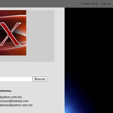
informes.
c@yahoo.com.mx
nciero@hotmail.com
sistemas@yahoo.com.mx