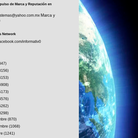
pulso de Marca y Reputación en
Marca y
sistemas@yahoo.com.mx
n
s Network
facebook.com/informativ0
347)
3156)
4153)
6908)
5173)
4576)
5262)
3298)
embre
(870)
embre
(1068)
re
(1241)