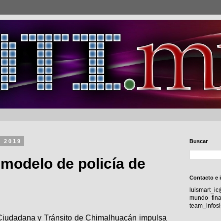
e 2019
Buscar
modelo de policía de
Contacto e 
luismart_i
mundo_fina
team_info
Ciudadana y Tránsito de Chimalhuacán impulsa