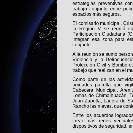
estrategias preventivas co
trabajo conjunto entre pol
espacios más seguros.
El comisario municipal, Cri
la Región V se reunió c
Participación Ciudadana (C
integran esa zona para es
conjunto.
A la reunión se sumó person
Violencia y la Delincuenci
Protección Civil y Bomberos
trabajo que realizan en el m
Como parte de las activida
unidades patrulla que vigi
Cabecera Municipal, Areni
Lomas de Chimalhuacán, Te
Juan Zapotla, Ladera de Sa
Rancho las nieves, que conf
Entre los acuerdos logrado
crear más redes vecinales,
dispositivos de seguridad, en