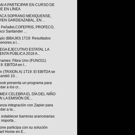
AN A PARTICIPAR EN CURSO DE
NE EN LÍNEA
ACA SOPRANO MEXIQUENSE,
REN GARDEAZABAL, EN ...
 Peñafiel,COFEPRIS, PROFECO,
co Santander ...
jío (BBAJIO) 1T19: Resultados
eriores a l...
EGA EJECUTIVO ESTATAL LA
NTA PÚBLICA 2018 A...
anamex: Fibra Uno (FUNO11)
9: EBITDA en l...
ón (TRXION.A) 1T19: El EBITDA se
andió 10...
ook presenta un programa para
dar a los cr...
MEX CELEBRA EL DÍA DEL NIÑO
 LA EMISIÓN DE...
anza integración con Zapier para
dar a la...
establecer barreras arancelarias
a importa...
ne participa con su solución
rt Home en E...