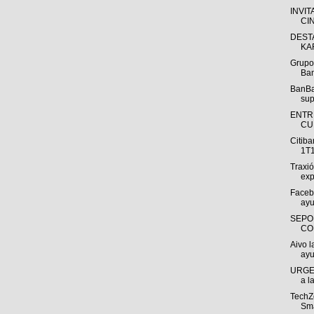
INVIT
CI
DEST
KA
Grupo
Ban
BanBa
sup
ENTR
CUE
Citib
1T1
Traxi
exp
Faceb
ayu
SEPO
CON
Aivo l
ayu
URGE 
a l
TechZo
Sma