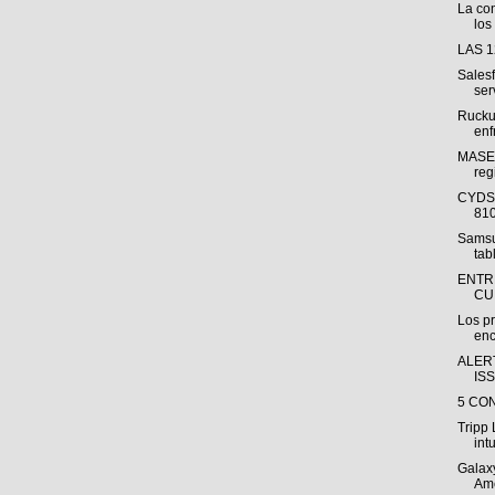
La con
los
LAS 
Sales
ser
Rucku
enf
MASEC
reg
CYDSA
810
Samsu
tab
ENTR
CU
Los pr
enc
ALER
IS
5 CO
Tripp 
intu
Galax
Amé