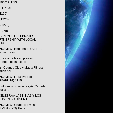
iembre
(1122)
to
(1403)
(1155)
(1220)
o
(1270)
(1270)
S-ROYCE CELEBRATES
RTNERSHIP WITH LOCAL
U...
ANAMEX : Regional (R.A) 1T19:
ultados en ...
ngresos de las empresas
enden de la experi...
n Country Club y Matrix Fitness
alían par...
ANAMEX : Fibra Prologis
BRAPL.14) 1T19: S...
into año consecutivo, Air Canada
ulsa la ...
ELEBRA A LAS NIÑAS Y LOS
OS EN SU DÍA EN P...
ANAMEX : Grupo Televisa
EVISA.CPO) Alerta...