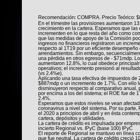
Recomendación: COMPRA. Precio Teórico: $
En el trimestre las provisiones aumentaron 13
crecimiento en la cartera. Esperamos que las
incrementen en lo que resta del año como co
que las medidas de apoyo de la Comisión podr
ingresos no financieros registraron un incre
respecto al 1T19 por un eficiente desempeño 
arrendamientos. Sin embargo, secuencialmen
una pérdida en otros egresos de - $71mdp. Lo
aumentaron 12.8%, lo cual obedece principa
operativos; el incremento presionó al resulta
(vs 2.4%e).
Aplicando una tasa efectiva de impuestos de 2
$887mdp o un incremento de 1.7%. Con ello lo
disminuyeron respecto al comparativo anual, 
por encima a los del sistema; el ROE fue de 
2.4%.
Esperamos que estos niveles se vean afectado
coronavirus a nivel del sistema. Por su parte,
el 2020 a principios de abril y en ésta conte
cartera, depósitos y utilidades.
La cartera de crédito es impulsada por empre
incierto Regional vs. IPyC (base 100) IPyC
El reporte de Regional se mantuvo en línea 
que fue neutral. La cartera de crédito creció