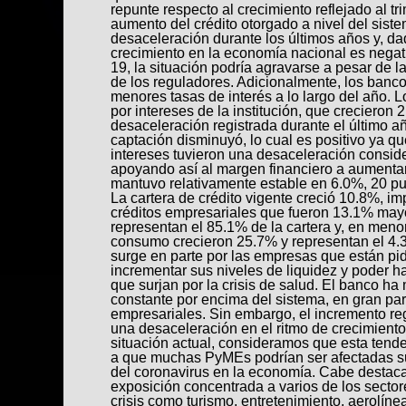
repunte respecto al crecimiento reflejado al tr
aumento del crédito otorgado a nivel del sis
desaceleración durante los últimos años y, da
crecimiento en la economía nacional es negat
19, la situación podría agravarse a pesar de 
de los reguladores. Adicionalmente, los banco
menores tasas de interés a lo largo del año. L
por intereses de la institución, que crecieron
desaceleración registrada durante el último a
captación disminuyó, lo cual es positivo ya qu
intereses tuvieron una desaceleración conside
apoyando así al margen financiero a aumentar
mantuvo relativamente estable en 6.0%, 20 p
La cartera de crédito vigente creció 10.8%, 
créditos empresariales que fueron 13.1% may
representan el 85.1% de la cartera y, en menor
consumo crecieron 25.7% y representan el 4
surge en parte por las empresas que están pi
incrementar sus niveles de liquidez y poder h
que surjan por la crisis de salud. El banco h
constante por encima del sistema, en gran par
empresariales. Sin embargo, el incremento regi
una desaceleración en el ritmo de crecimiento e
situación actual, consideramos que esta tend
a que muchas PyMEs podrían ser afectadas su
del coronavirus en la economía. Cabe destaca
exposición concentrada a varios de los secto
crisis como turismo, entretenimiento, aerolín