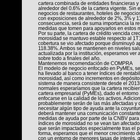
cartera combinada de entidades financieras 
alrededor del 0.6% de la cartera vigente. Sin 
negocios de restaurantes, hoteles de negocios
con exposiciones de alrededor de 2%, 3% y 1
consecuencia, será de suma importancia la rel
medidas que tomen para apoyarlos en estos 
Por su parte, la cartera de crédito vencida cre
morosidad se mantuvo estable respecto al 1T1
cobertura se vio afectado porque disminuyó
118.38%. Ambos se mantienen en niveles salud
actualizada por la institución, esperamos ver 
sobre todo a finales del año.
Mantenemos recomendación de COMPRA
El modelo de negocio enfocado en PyMEs, seg
ha llevado al banco a tener índices de rentabil
morosidad, así como incrementos en depósitos 
sistema de manera consistente desde el 2013.
normales esperaríamos que la cartera recibier
cartera empresarial (PyMEs), dado el entorno a
enfocarse en la calidad de los activos. Adici
probablemente serán de las más afectadas y 
necesitar algún tipo de ayuda ante la coyuntur
deberá mantener una comunicación constante 
medidas de ayuda por parte de la CNBV para d
índices de morosidad no se vean tan afectado
que serán impactados especialmente tras el p
forma, esperamos que el menor crecimiento de 
con un entorno de menores tasas de interés, 