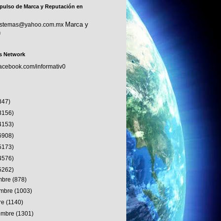
pulso de Marca y Reputación en
Marca y
sistemas@yahoo.com.mx
n
s Network
facebook.com/informativ0
347)
3156)
4153)
6908)
5173)
4576)
5262)
embre
(878)
embre
(1003)
re
(1140)
iembre
(1301)