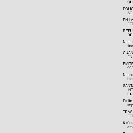
QU
POLI
SE
EN L
EF
REFU
DE
Nutan
fina
CUAN
EN
EMIT
90
Nuanc
bio
SANT
IN
CRÉ
Emite 
imp
TRAS
EF
6 cóct
ame