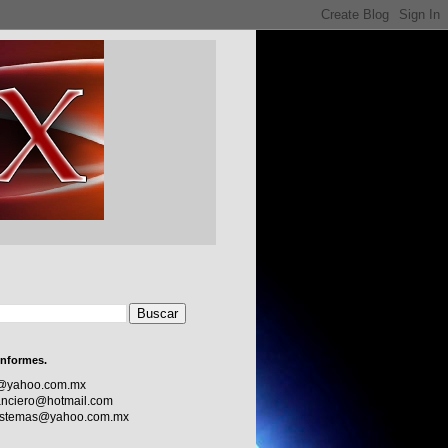
informes.
c@yahoo.com.mx
nciero@hotmail.com
sistemas@yahoo.com.mx