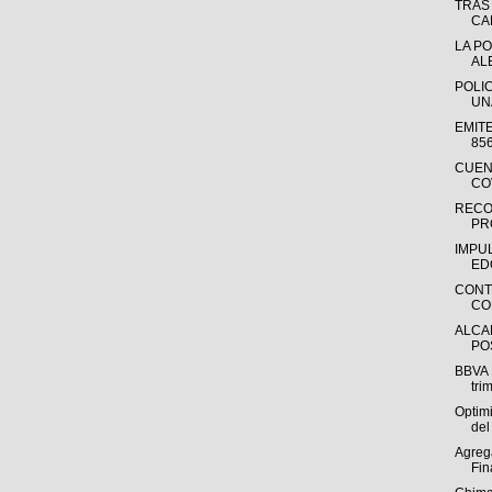
TRAS
CA
LA PO
ALE
POLI
UN
EMIT
85
CUEN
CO
RECO
PR
IMPU
ED
CONT
CO
ALCA
PO
BBVA 
tri
Optim
del
Agreg
Fin