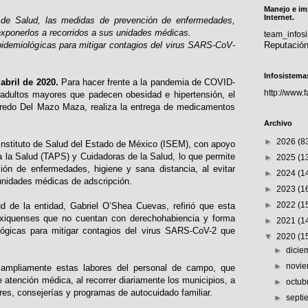
Manejo e im
Internet.
de Salud, las medidas de prevención de enfermedades,
 exponerlos a recorridos a sus unidades médicas.
team_info
pidemiológicas para mitigar contagios del virus SARS-CoV-
Reputació
Infosistema
abril de 2020.
Para hacer frente a la pandemia de COVID-
http://www.
 adultos mayores que padecen obesidad e hipertensión, el
fredo Del Mazo Maza, realiza la entrega de medicamentos
Archivo
►
2026
(8
l Instituto de Salud del Estado de México (ISEM), con apoyo
 la Salud (TAPS) y Cuidadoras de la Salud, lo que permite
►
2025
(1
ión de enfermedades, higiene y sana distancia, al evitar
►
2024
(1
unidades médicas de adscripción.
►
2023
(1
►
2022
(1
ud de la entidad, Gabriel O’Shea Cuevas, refirió que esta
exiquenses que no cuentan con derechohabiencia y forma
►
2021
(1
ológicas para mitigar contagios del virus SARS-CoV-2 que
▼
2020
(1
►
dici
►
novi
ó ampliamente estas labores del personal de campo, que
 atención médica, al recorrer diariamente los municipios, a
►
octub
leres, consejerías y programas de autocuidado familiar.
►
sept