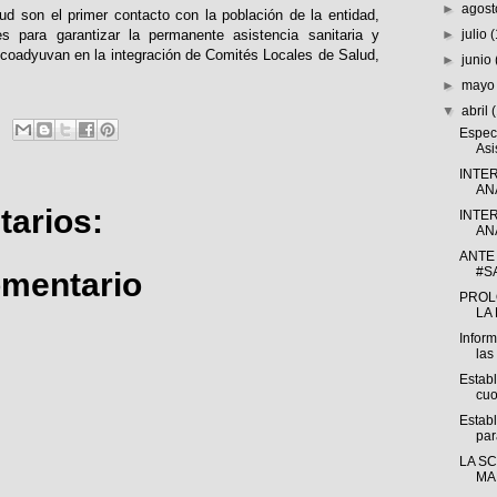
►
agos
d son el primer contacto con la población de la entidad,
es para garantizar la permanente asistencia sanitaria y
►
julio
 coadyuvan en la integración de Comités Locales de Salud,
►
junio
►
may
▼
abril
Especi
Asi
INTE
ANÁ
arios:
INTE
ANÁ
ANTE 
#S
omentario
PROL
LA 
Inform
las
Estab
cuo
Establ
par
LA S
MA