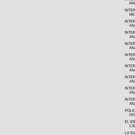
PA
INTE
MES
INTE
ANÁ
INTE
ANÁ
INTE
ANÁ
INTE
ANÁ
INTE
ANÁ
INTE
ANÁ
INTE
ANÁ
INTE
ANÁ
POLI
HO
EL E
CÁ
LA S