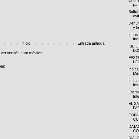
Chima
par
Solic
evi
Denunc
y fe
Ideas
ino
Inicio
Entrada antigua
KID C
LO
Ver versión para móviles
FEST
LE
om)
Indica
Min
Índic
los
Estim
Int
EL S
FA
COPA
CU
DATAC
COP
DIÁL