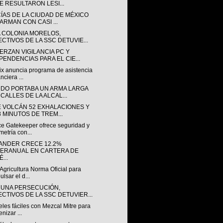
E RESULTARON LESI...
CÍAS DE LA CIUDAD DE MÉXICO
 ARMAN CON CASI ...
A COLONIA MORELOS,
ECTIVOS DE LA SSC DETUVIE...
ERZAN VIGILANCIA PC Y
PENDENCIAS PARA EL CIE...
ix anuncia programa de asistencia
nciera ...
DO PORTABA UN ARMA LARGA
 CALLES DE LA ALCAL...
E VOLCÁN 52 EXHALACIONES Y
8 MINUTOS DE TREM...
e Gatekeeper ofrece seguridad y
metría con...
ANDER CRECE 12.2%
TERANUAL EN CARTERA DE
...
Agricultura Norma Oficial para
ulsar el d...
 UNA PERSECUCIÓN,
ECTIVOS DE LA SSC DETUVIER...
eles fáciles con Mezcal Mitre para
nizar ...