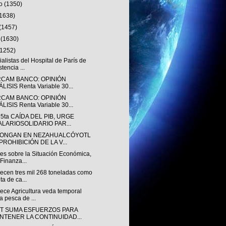
to
(1350)
(1638)
(1457)
o
(1630)
(1252)
alistas del Hospital de París de
stencia ...
RCAM BANCO: OPINIÓN
LISIS Renta Variable 30...
RCAM BANCO: OPINIÓN
LISIS Renta Variable 30...
5ta CAÍDA DEL PIB, URGE
ALARIOSOLIDARIO PAR...
ONGAN EN NEZAHUALCÓYOTL
PROHIBICIÓN DE LA V...
es sobre la Situación Económica,
 Finanza...
lecen tres mil 268 toneladas como
ta de ca...
ece Agricultura veda temporal
a pesca de ...
CT SUMA ESFUERZOS PARA
NTENER LA CONTINUIDAD...