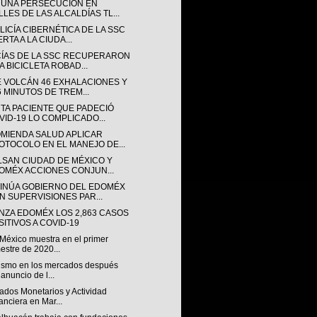
 UNA PERSECUCIÓN EN
LLES DE LAS ALCALDÍAS TL...
LICÍA CIBERNÉTICA DE LA SSC
RTA A LA CIUDA...
CÍAS DE LA SSC RECUPERARON
A BICICLETA ROBAD...
E VOLCÁN 46 EXHALACIONES Y
6 MINUTOS DE TREM...
TA PACIENTE QUE PADECIÓ
VID-19 LO COMPLICADO...
MIENDA SALUD APLICAR
OTOCOLO EN EL MANEJO DE...
LSAN CIUDAD DE MÉXICO Y
OMÉX ACCIONES CONJUN...
INÚA GOBIERNO DEL EDOMÉX
N SUPERVISIONES PAR...
NZA EDOMÉX LOS 2,863 CASOS
SITIVOS A COVID-19
México muestra en el primer
mestre de 2020...
ismo en los mercados después
 anuncio de l...
ados Monetarios y Actividad
anciera en Mar...