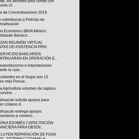
ite, los secretos para contar con
home of...
me de Concentraciones 2019
 cubrebocas a Policías de
imalhuacán
sis Económico BBVA México:
idasde Banxico ...
IZAN REUNIÓN VIRTUAL
TAS DE ASISTENCIA PRIV...
SERVICIOS BANCARIOS
NTINUARÁN EN OPERACIÓN E...
exportaciones e importaciones
ante la cuar...
ccidentes en el Hogar son 15
es más Frecue...
a Agricultura volumen de captura
curvina ...
lhuacán solicita apoyos para
tar colapso d...
lhuacán entrega apoyos
mentarios a comerci...
IONA EDOMÉX CAPACITACIÓN
NANCIERA PARA OBTEN...
LUYEN REPARACIÓN DE FUGA
 EL SISTEMA CUTZAMALA