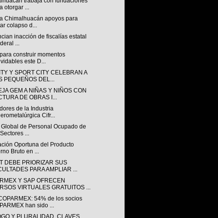
lhuacán trabaja con fundaciones
a otorgar ...
ita Chimalhuacán apoyos para
tar colapso d...
ian inacción de fiscalías estatal
deral ...
 para construir momentos
lvidables este D...
ITY Y SPORT CITY CELEBRAN A
S PEQUEÑOS DEL...
EJA GEM A NIÑAS Y NIÑOS CON
CTURA DE OBRAS I...
dores de la Industria
erometalúrgica Cifr...
e Global de Personal Ocupado de
 Sectores ...
ación Oportuna del Producto
erno Bruto en ...
AT DEBE PRIORIZAR SUS
CULTADES PARA AMPLIAR ...
RMEX Y SAP OFRECEN
RSOS VIRTUALES GRATUITOS ...
OPARMEX: 54% de los socios
ARMEX han sido ...
OGO Y PLURALIDAD, CLAVES