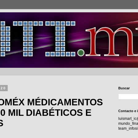
020
Buscar
OMÉX MÉDICAMENTOS
0 MIL DIABÉTICOS E
Contacto e 
luismart_i
S
mundo_fina
team_info