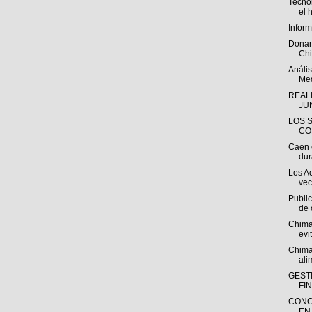
Tecnol
el 
Infor
Donan
Ch
Análi
Med
REAL
JUN
LOS 
CO
Caen 
dur
Los A
vec
Public
de 
Chima
evi
Chima
ali
GEST
FI
CONC
EN