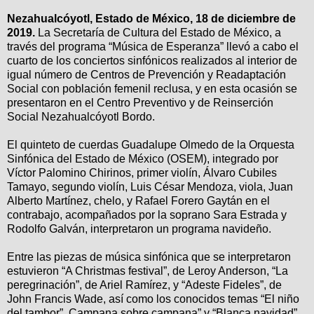
Nezahualcóyotl, Estado de México, 18 de diciembre de
2019.
La Secretaría de Cultura del Estado de México, a
través del programa “Música de Esperanza” llevó a cabo el
cuarto de los conciertos sinfónicos realizados al interior de
igual número de Centros de Prevención y Readaptación
Social con población femenil reclusa, y en esta ocasión se
presentaron en el Centro Preventivo y de Reinserción
Social Nezahualcóyotl Bordo.
El quinteto de cuerdas Guadalupe Olmedo de la Orquesta
Sinfónica del Estado de México (OSEM), integrado por
Víctor Palomino Chirinos, primer violín, Álvaro Cubiles
Tamayo, segundo violín, Luis César Mendoza, viola, Juan
Alberto Martínez, chelo, y Rafael Forero Gaytán en el
contrabajo, acompañados por la soprano Sara Estrada y
Rodolfo Galván, interpretaron un programa navideño.
Entre las piezas de música sinfónica que se interpretaron
estuvieron “A Christmas festival”, de Leroy Anderson, “La
peregrinación”, de Ariel Ramírez, y “Adeste Fideles”, de
John Francis Wade, así como los conocidos temas “El niño
del tambor”, Campana sobre campana” y “Blanca navidad”,